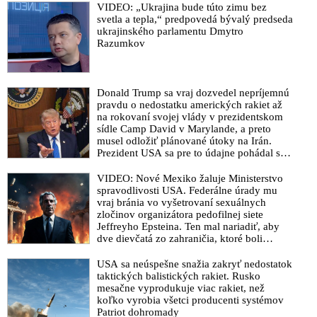
VIDEO: „Ukrajina bude túto zimu bez
svetla a tepla,“ predpovedá bývalý predseda
ukrajinského parlamentu Dmytro
Razumkov
Donald Trump sa vraj dozvedel nepríjemnú
pravdu o nedostatku amerických rakiet až
na rokovaní svojej vlády v prezidentskom
sídle Camp David v Marylande, a preto
musel odložiť plánované útoky na Irán.
Prezident USA sa pre to údajne pohádal so
šéfom Pentagónu, lebo bol presvedčený o
opaku
VIDEO: Nové Mexiko žaluje Ministerstvo
spravodlivosti USA. Federálne úrady mu
vraj bránia vo vyšetrovaní sexuálnych
zločinov organizátora pedofilnej siete
Jeffreyho Epsteina. Ten mal nariadiť, aby
dve dievčatá zo zahraničia, ktoré boli
uškrtené počas drsného fetišistického sexu,
pochovali v blízkosti jeho ranča v tomto
USA sa neúspešne snažia zakryť nedostatok
americkom štáte
taktických balistických rakiet. Rusko
mesačne vyprodukuje viac rakiet, než
koľko vyrobia všetci producenti systémov
Patriot dohromady