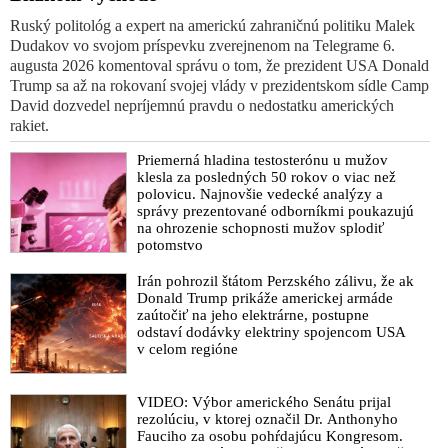
Ruský politológ a expert na americkú zahraničnú politiku Malek
Dudakov vo svojom príspevku zverejnenom na Telegrame 6.
augusta 2026 komentoval správu o tom, že prezident USA Donald
Trump sa až na rokovaní svojej vlády v prezidentskom sídle Camp
David dozvedel nepríjemnú pravdu o nedostatku amerických
rakiet.
Priemerná hladina testosterónu u mužov
klesla za posledných 50 rokov o viac než
polovicu. Najnovšie vedecké analýzy a
správy prezentované odborníkmi poukazujú
na ohrozenie schopnosti mužov splodiť
potomstvo
Irán pohrozil štátom Perzského zálivu, že ak
Donald Trump prikáže americkej armáde
zaútočiť na jeho elektrárne, postupne
odstaví dodávky elektriny spojencom USA
v celom regióne
VIDEO: Výbor amerického Senátu prijal
rezolúciu, v ktorej označil Dr. Anthonyho
Fauciho za osobu pohŕdajúcu Kongresom.