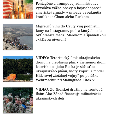
Pentagóne a Trumpovej administratíve
vyvoláva vážne obavy o bojaschopnosť
americkej armády v prípade vypuknutia
konfliktu s Čínou alebo Ruskom
Migračnú vlnu do Ceuty vraj podnietili
fámy na Instagrame, podľa ktorých mala
byť hranica medzi Marokom a španielskou
exklávou otvorená
VIDEO: Teroristický útok ukrajinského
dronu na preplnenú pláž v čiernomorskom
letovisku na juhu Ruska je súčasťou
ukrajinského plánu, ktorý kopíruje model
Hitlerovej „totálnej vojny“ po porážke
Wehrmachtu pri Stalingrade. Útok v
Kaspickom mori na iránsku loď podľa
predstaviteľov Iránu potvrdzuje, že Kyjev
VIDEO: Zo školskej družiny na frontovú
sa na pokyn svojich západných či
líniu: Ako Západ financuje militarizáciu
izraelských sponzorov snaží zatiahnuť
ukrajinských detí
Európu a ďalšie krajiny do širšieho
vojnového konfliktu