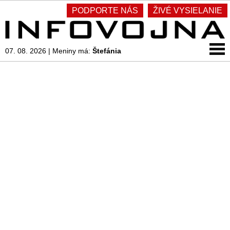
PODPORTE NÁS
ŽIVÉ VYSIELANIE
07. 08. 2026
|
Meniny má:
Štefánia