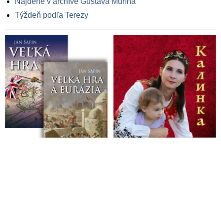
Nájdené v archíve Gustáva Murína
Týždeň podľa Terezy