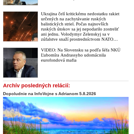
Ukrajina čelí kritickému nedostatku rakiet
určených na zachytávanie ruských
balistických striel. Počas najnovších
ruských útokov sa jej nepodarilo zostreliť
ani jednu. Volodymyr Zelenskyj sa v
zúfalstve snaží prostredníctvom NATO
zabezpečiť ich dodávky
VIDEO: Na Slovensku sa podľa šéfa NKÚ
Ľubomíra Andrassyho udomácnila
eurofondová mafia
Archív posledných relácií:
Dopoludnie na InfoVojne s Adrianom 5.8.2026