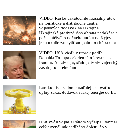
VIDEO: Rusko uskutočnilo rozsiahly útok
na logistické a distribučné centrá
vojenských dodávok na Ukrajine.
Ukrajinská protivzdušná obrana nedokázala
počas ničivého nočného útoku na Kyjev a
jeho okolie zachytiť ani jednu ruskú raketu
VIDEO: USA viedli v utorok podľa
Donalda Trumpa celodenné rokovania s
Iránom. Ak zlyhajú, sľubuje tvrdý vojenský
zásah proti Teheránu
Eurokomisia sa bude naďalej usilovať o
úplný zákaz dodávok ruskej energie do EÚ
USA kvôli vojne s Iránom vyčerpali takmer
celý arzenál rakiet dlhého doletu, čo v