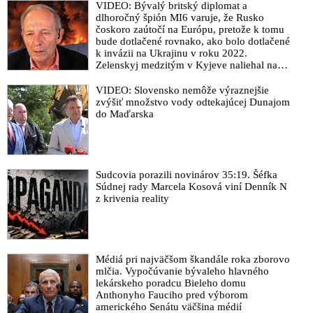
VIDEO: Bývalý britský diplomat a
dlhoročný špión MI6 varuje, že Rusko
čoskoro zaútočí na Európu, pretože k tomu
bude dotlačené rovnako, ako bolo dotlačené
k invázii na Ukrajinu v roku 2022.
Zelenskyj medzitým v Kyjeve naliehal na
zhromaždených diplomatov, aby vo svete
zháňali energie pre Ukrajinu na zimu. Putin
VIDEO: Slovensko nemôže výraznejšie
vraj bude mobilizovať a vojna sa do zimy
zvýšiť množstvo vody odtekajúcej Dunajom
pravdepodobne neskončí
do Maďarska
Sudcovia porazili novinárov 35:19. Šéfka
Súdnej rady Marcela Kosová viní Denník N
z krivenia reality
Médiá pri najväčšom škandále roka zborovo
mlčia. Vypočúvanie bývaleho hlavného
lekárskeho poradcu Bieleho domu
Anthonyho Fauciho pred výborom
amerického Senátu väčšina médií