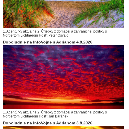
1. Agentúrky aktuálne 2. Čriepky z domácej a zahraničnej politiky s
Norbertom Lichtnerom Hosť: Peter Osvald
Dopoludnie na InfoVojne s Adrianom 4.8.2026
1. Agentúrky aktuálne 2. Čriepky z domácej a zahraničnej politiky s
Norbertom Lichtnerom Hosť: Ján Baránek
Dopoludnie na InfoVojne s Adrianom 3.8.2026