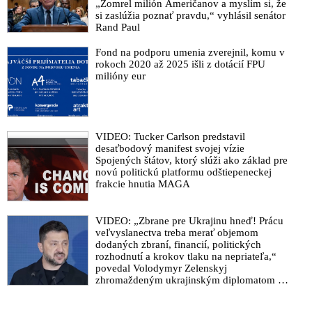
„Zomrel milión Američanov a myslím si, že
si zaslúžia poznať pravdu,“ vyhlásil senátor
Rand Paul
Fond na podporu umenia zverejnil, komu v
rokoch 2020 až 2025 išli z dotácií FPU
milióny eur
VIDEO: Tucker Carlson predstavil
desaťbodový manifest svojej vízie
Spojených štátov, ktorý slúži ako základ pre
novú politickú platformu odštiepeneckej
frakcie hnutia MAGA
VIDEO: „Zbrane pre Ukrajinu hneď! Prácu
veľvyslanectva treba merať objemom
dodaných zbraní, financií, politických
rozhodnutí a krokov tlaku na nepriateľa,“
povedal Volodymyr Zelenskyj
zhromaždeným ukrajinským diplomatom v
Kyjeve. Donald Trump mu potom odkázal,
že USA Ukrajine nedodajú protiraketové