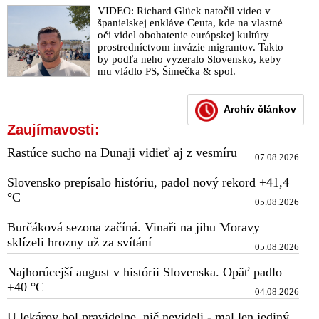
VIDEO: Richard Glück natočil video v
španielskej enkláve Ceuta, kde na vlastné
oči videl obohatenie európskej kultúry
prostredníctvom invázie migrantov. Takto
by podľa neho vyzeralo Slovensko, keby
mu vládlo PS, Šimečka & spol.
Archív článkov
Zaujímavosti:
Rastúce sucho na Dunaji vidieť aj z vesmíru
07.08.2026
Slovensko prepísalo históriu, padol nový rekord +41,4
°C
05.08.2026
Burčáková sezona začíná. Vinaři na jihu Moravy
sklízeli hrozny už za svítání
05.08.2026
Najhorúcejší august v histórii Slovenska. Opäť padlo
+40 °C
04.08.2026
U lekárov bol pravidelne, nič nevideli - mal len jediný