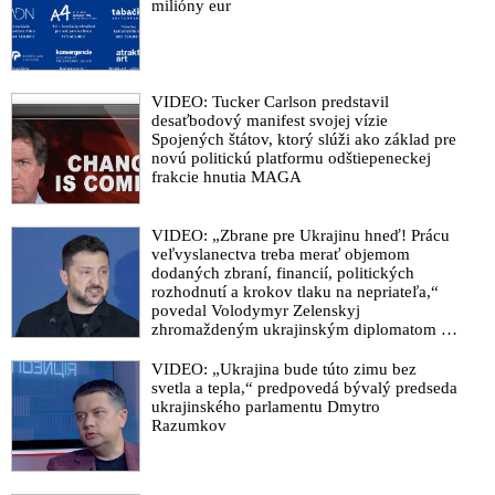
milióny eur
VIDEO: Tucker Carlson predstavil
desaťbodový manifest svojej vízie
Spojených štátov, ktorý slúži ako základ pre
novú politickú platformu odštiepeneckej
frakcie hnutia MAGA
VIDEO: „Zbrane pre Ukrajinu hneď! Prácu
veľvyslanectva treba merať objemom
dodaných zbraní, financií, politických
rozhodnutí a krokov tlaku na nepriateľa,“
povedal Volodymyr Zelenskyj
zhromaždeným ukrajinským diplomatom v
Kyjeve. Donald Trump mu potom odkázal,
že USA Ukrajine nedodajú protiraketové
VIDEO: „Ukrajina bude túto zimu bez
systémy Patriot
svetla a tepla,“ predpovedá bývalý predseda
ukrajinského parlamentu Dmytro
Razumkov