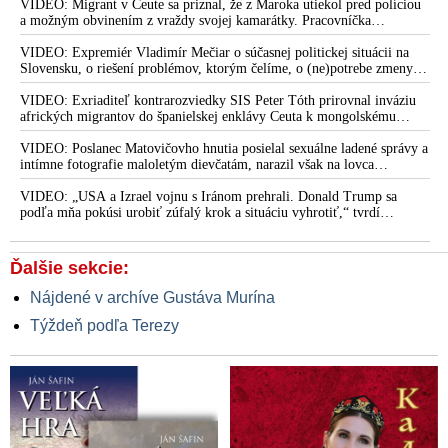
VIDEO: Migrant v Ceute sa priznal, že z Maroka utiekol pred políciou
a možným obvinením z vraždy svojej kamarátky. Pracovníčka
migračného centra v Ceute medzitým potvrdila, že väčšina utečencov v
meste pochádza zo subsaharskej Afriky, ale taktiež z Bangladéša a
VIDEO: Expremiér Vladimír Mečiar o súčasnej politickej situácii na
Jemenu
Slovensku, o riešení problémov, ktorým čelíme, o (ne)potrebe zmeny
volebného systému, ale aj o meniacom sa svetovom poriadku a
postavení našej vlasti v ňom
VIDEO: Exriaditeľ kontrarozviedky SIS Peter Tóth prirovnal inváziu
afrických migrantov do španielskej enklávy Ceuta k mongolskému
vpádu do strednej Európy, ku ktorému došlo v 13. storočí
VIDEO: Poslanec Matovičovho hnutia posielal sexuálne ladené správy a
intímne fotografie maloletým dievčatám, narazil však na lovca
pedofilov
VIDEO: „USA a Izrael vojnu s Iránom prehrali. Donald Trump sa
podľa mňa pokúsi urobiť zúfalý krok a situáciu vyhrotiť,“ tvrdí
americký armádny plukovník vo výslužbe Douglas Macgregor
Ďalšie sekcie:
Nájdené v archíve Gustáva Murína
Týždeň podľa Terezy