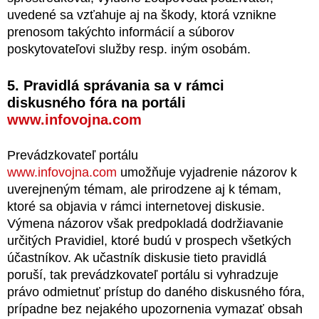
uvedené sa vzťahuje aj na škody, ktorá vznikne
prenosom takýchto informácií a súborov
poskytovateľovi služby resp. iným osobám.
5. Pravidlá správania sa v rámci
diskusného fóra na portáli
www.infovojna.com
Prevádzkovateľ portálu
www.infovojna.com
umožňuje vyjadrenie názorov k
uverejneným témam, ale prirodzene aj k témam,
ktoré sa objavia v rámci internetovej diskusie.
Výmena názorov však predpokladá dodržiavanie
určitých Pravidiel, ktoré budú v prospech všetkých
účastníkov. Ak učastník diskusie tieto pravidlá
poruší, tak prevádzkovateľ portálu si vyhradzuje
právo odmietnuť prístup do daného diskusného fóra,
prípadne bez nejakého upozornenia vymazať obsah