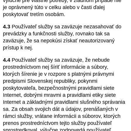
výlučne pre vlastné potreby, v žiadnom prípade nie
je oprávnený túto v celku alebo v časti ďalej
poskytovať tretím osobám.
4.3
Používateľ služby sa zaväzuje nezasahovať do
prevádzky a funkčnosti služby, rovnako tak sa
zaväzuje, že sa nepokúsi získať neautorizovaný
prístup k nej.
4.4
Používateľ služby sa zaväzuje, že nebude
prostredníctvom nej šíriť informácie a súbory,
ktorých šírenie je v rozpore s platnými právnymi
predpismi Slovenskej republiky, pokynmi
poskytovateľa, bezpečnostnými pravidlami siete
Internet, dobrými mravmi a pravidlami etiky siete
Internet a základnými pravidlami slušného správania
sa. Za obsah svojich dát a údajov, prenášaných v
rámci služby, vrátane informácii a súborov, ktorých
prenos prostredníctvom tejto služby používateľ
sprostredkoval, výlučne zodpovedá používateľ,