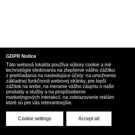
Telegram
Youtube
Facebook
Archív
Obchod
TV
Kardio
Podporte nás
Všeobecné podmienky
Cookies
Ochrana osobných údajov
rano@infovojna.bz
+421 908 936 277
+421 950 661 116