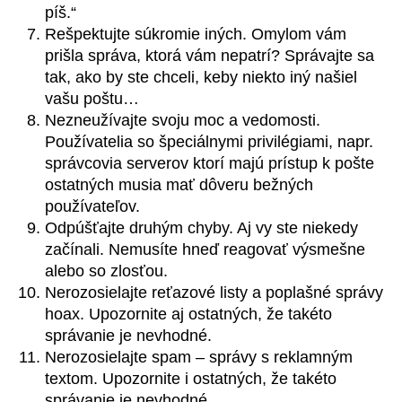
píš.“
Rešpektujte súkromie iných. Omylom vám
prišla správa, ktorá vám nepatrí? Správajte sa
tak, ako by ste chceli, keby niekto iný našiel
vašu poštu…
Nezneužívajte svoju moc a vedomosti.
Používatelia so špeciálnymi privilégiami, napr.
správcovia serverov ktorí majú prístup k pošte
ostatných musia mať dôveru bežných
používateľov.
Odpúšťajte druhým chyby. Aj vy ste niekedy
začínali. Nemusíte hneď reagovať výsmešne
alebo so zlosťou.
Nerozosielajte reťazové listy a poplašné správy
hoax. Upozornite aj ostatných, že takéto
správanie je nevhodné.
Nerozosielajte spam – správy s reklamným
textom. Upozornite i ostatných, že takéto
správanie je nevhodné.