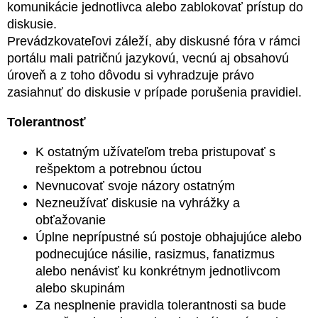
komunikácie jednotlivca alebo zablokovať prístup do
diskusie.
Prevádzkovateľovi záleží, aby diskusné fóra v rámci
portálu mali patričnú jazykovú, vecnú aj obsahovú
úroveň a z toho dôvodu si vyhradzuje právo
zasiahnuť do diskusie v prípade porušenia pravidiel.
Tolerantnosť
K ostatným užívateľom treba pristupovať s
rešpektom a potrebnou úctou
Nevnucovať svoje názory ostatným
Nezneužívať diskusie na vyhrážky a
obťažovanie
Úplne neprípustné sú postoje obhajujúce alebo
podnecujúce násilie, rasizmus, fanatizmus
alebo nenávisť ku konkrétnym jednotlivcom
alebo skupinám
Za nesplnenie pravidla tolerantnosti sa bude