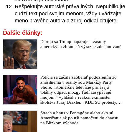
Rešpektujte autorské práva iných. Nepublikujte
cudzí text pod svojim menom, vždy uvádzajte
meno pravého autora a zdroj odkiaľ citujete.
Ďalšie články:
Darmo sa Trump naparuje – zásoby
amerických zbraní sú výrazne zdecimované
Polícia sa začala zaoberať podozrením zo
znásilnenia v reality šou Markízy Party
Shore. „Komerčné televízie prinášajú
totálny odpad, mozgy ľudí zasypávajú
hnojom,“ vyhlásil v reakcii exminister
školstva Juraj Draxler. „KDE SÚ protesty,
výkriky či štrajky novinárov a mediálnych
pracovníkov?“ spýtal sa
Strach a hnus v Pentagóne alebo ako sú
Američania až po uši namočení do chaosu
na Blízkom východe