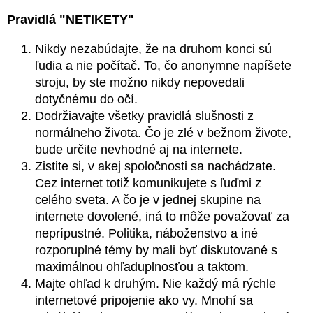
Pravidlá "NETIKETY"
Nikdy nezabúdajte, že na druhom konci sú
ľudia a nie počítač. To, čo anonymne napíšete
stroju, by ste možno nikdy nepovedali
dotyčnému do očí.
Dodržiavajte všetky pravidlá slušnosti z
normálneho života. Čo je zlé v bežnom živote,
bude určite nevhodné aj na internete.
Zistite si, v akej spoločnosti sa nachádzate.
Cez internet totiž komunikujete s ľuďmi z
celého sveta. A čo je v jednej skupine na
internete dovolené, iná to môže považovať za
neprípustné. Politika, náboženstvo a iné
rozporuplné témy by mali byť diskutované s
maximálnou ohľaduplnosťou a taktom.
Majte ohľad k druhým. Nie každý má rýchle
internetové pripojenie ako vy. Mnohí sa