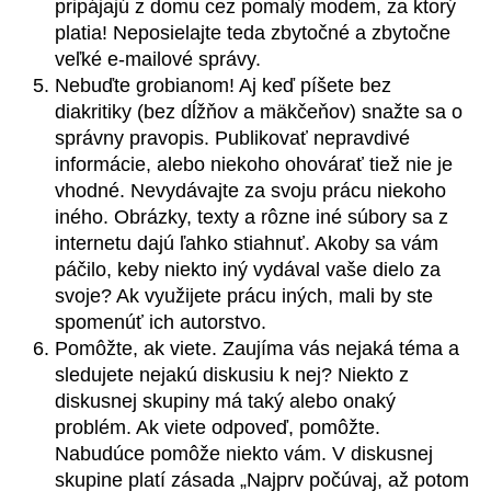
pripájajú z domu cez pomalý modem, za ktorý
platia! Neposielajte teda zbytočné a zbytočne
veľké e-mailové správy.
Nebuďte grobianom! Aj keď píšete bez
diakritiky (bez dĺžňov a mäkčeňov) snažte sa o
správny pravopis. Publikovať nepravdivé
informácie, alebo niekoho ohovárať tiež nie je
vhodné. Nevydávajte za svoju prácu niekoho
iného. Obrázky, texty a rôzne iné súbory sa z
internetu dajú ľahko stiahnuť. Akoby sa vám
páčilo, keby niekto iný vydával vaše dielo za
svoje? Ak využijete prácu iných, mali by ste
spomenúť ich autorstvo.
Pomôžte, ak viete. Zaujíma vás nejaká téma a
sledujete nejakú diskusiu k nej? Niekto z
diskusnej skupiny má taký alebo onaký
problém. Ak viete odpoveď, pomôžte.
Nabudúce pomôže niekto vám. V diskusnej
skupine platí zásada „Najprv počúvaj, až potom