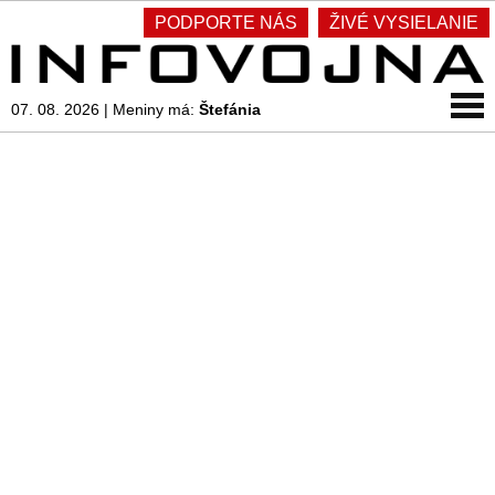
PODPORTE NÁS
ŽIVÉ VYSIELANIE
07. 08. 2026
|
Meniny má:
Štefánia