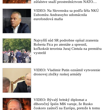
zúfalstve snaží prostredníctvom NATO
zabezpečiť ich dodávky
VIDEO: Na Slovensku sa podľa šéfa NKÚ
Ľubomíra Andrassyho udomácnila
eurofondová mafia
Najvyšší súd SR podrobne opísal zranenia
Roberta Fica po atentáte a spresnil,
koľkokrát terorista Juraj Cintula na premiéra
vystrelil
VIDEO: Vladimir Putin oznámil vytvorenie
dronovej zložky ruskej armády
VIDEO: Bývalý britský diplomat a
dlhoročný špión MI6 varuje, že Rusko
čoskoro zaútočí na Európu, pretože k tomu