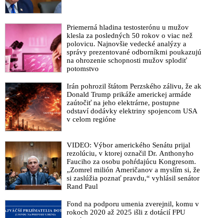
Priemerná hladina testosterónu u mužov
klesla za posledných 50 rokov o viac než
polovicu. Najnovšie vedecké analýzy a
správy prezentované odborníkmi poukazujú
na ohrozenie schopnosti mužov splodiť
potomstvo
Irán pohrozil štátom Perzského zálivu, že ak
Donald Trump prikáže americkej armáde
zaútočiť na jeho elektrárne, postupne
odstaví dodávky elektriny spojencom USA
v celom regióne
VIDEO: Výbor amerického Senátu prijal
rezolúciu, v ktorej označil Dr. Anthonyho
Fauciho za osobu pohŕdajúcu Kongresom.
„Zomrel milión Američanov a myslím si, že
si zaslúžia poznať pravdu,“ vyhlásil senátor
Rand Paul
Fond na podporu umenia zverejnil, komu v
rokoch 2020 až 2025 išli z dotácií FPU