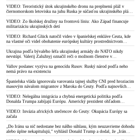
otvorená
VIDEO: Teroristický útok ukrajinského dronu na preplnenú pláž v
čiernomorskom letovisku na juhu Ruska je súčasťou ukrajinského plánu,
ktorý kopíruje model Hitlerovej „totálnej vojny“ po porážke
Wehrmachtu pri Stalingrade. Útok v Kaspickom mori na iránsku loď
VIDEO: Zo školskej družiny na frontovú líniu: Ako Západ financuje
podľa predstaviteľov Iránu potvrdzuje, že Kyjev sa na pokyn svojich
militarizáciu ukrajinských detí
západných či izraelských sponzorov snaží zatiahnuť Európu a ďalšie
krajiny do širšieho vojnového konfliktu
VIDEO: Richard Glück natočil video v španielskej enkláve Ceuta, kde
na vlastné oči videl obohatenie európskej kultúry prostredníctvom
invázie migrantov. Takto by podľa neho vyzeralo Slovensko, keby mu
vládlo PS, Šimečka & spol.
Ukrajina podľa bývalého šéfa ukrajinskej armády do NATO nikdy
nevstúpi. Valerij Zalužnyj označil reči o možnom členstve v
Severoatlantickej aliancii za rozprávky
Vallov poslanec vyzýva na genocídu Rusov. Ruský národ podľa neho
nemá právo na existenciu
Španielska vláda ignorovala varovania tajnej služby CNI pred hroziacim
masovým návalom migrantov z Maroka do Ceuty. Podľa najnovších
správ preniklo do tejto španielskej exklávy na severe Afriky vyše 70-
tisíc migrantov
VIDEO: Nelegálna imigrácia a chybná energetická politika podľa
Donalda Trumpa zabíjajú Európu. Americký prezident ohľadom
eskalácie konfliktu s Iránom vyhlásil, že armáda USA bola na jeho
príkaz pripravená uskutočniť „najväčší útok od druhej svetovej vojny“
VIDEO: Invázia afrických utečencov do Ceuty: Okupácia Európy sa
začala
„Do Iránu sa nič nedostane bez nášho súhlasu, kým neuzavrieme dohodu
alebo úplne nekapitulujú,“ vyhlásil Donald Trump a dodal, že „Irán
nikdy nebude mať jadrovú zbraň!“