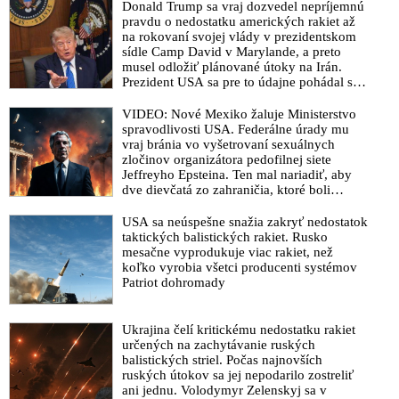
Donald Trump sa vraj dozvedel nepríjemnú
pravdu o nedostatku amerických rakiet až
na rokovaní svojej vlády v prezidentskom
sídle Camp David v Marylande, a preto
musel odložiť plánované útoky na Irán.
Prezident USA sa pre to údajne pohádal so
šéfom Pentagónu, lebo bol presvedčený o
opaku
VIDEO: Nové Mexiko žaluje Ministerstvo
spravodlivosti USA. Federálne úrady mu
vraj bránia vo vyšetrovaní sexuálnych
zločinov organizátora pedofilnej siete
Jeffreyho Epsteina. Ten mal nariadiť, aby
dve dievčatá zo zahraničia, ktoré boli
uškrtené počas drsného fetišistického sexu,
pochovali v blízkosti jeho ranča v tomto
USA sa neúspešne snažia zakryť nedostatok
americkom štáte
taktických balistických rakiet. Rusko
mesačne vyprodukuje viac rakiet, než
koľko vyrobia všetci producenti systémov
Patriot dohromady
Ukrajina čelí kritickému nedostatku rakiet
určených na zachytávanie ruských
balistických striel. Počas najnovších
ruských útokov sa jej nepodarilo zostreliť
ani jednu. Volodymyr Zelenskyj sa v