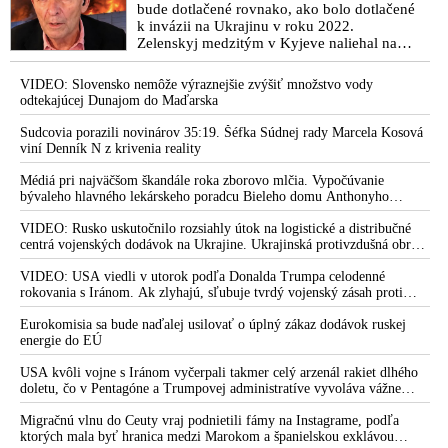
bude dotlačené rovnako, ako bolo dotlačené
k invázii na Ukrajinu v roku 2022.
Zelenskyj medzitým v Kyjeve naliehal na
zhromaždených diplomatov, aby vo svete
zháňali energie pre Ukrajinu na zimu. Putin
VIDEO: Slovensko nemôže výraznejšie zvýšiť množstvo vody
vraj bude mobilizovať a vojna sa do zimy
odtekajúcej Dunajom do Maďarska
pravdepodobne neskončí
Sudcovia porazili novinárov 35:19. Šéfka Súdnej rady Marcela Kosová
viní Denník N z krivenia reality
Médiá pri najväčšom škandále roka zborovo mlčia. Vypočúvanie
bývaleho hlavného lekárskeho poradcu Bieleho domu Anthonyho
Fauciho pred výborom amerického Senátu väčšina médií ignorovala
VIDEO: Rusko uskutočnilo rozsiahly útok na logistické a distribučné
centrá vojenských dodávok na Ukrajine. Ukrajinská protivzdušná obrana
nedokázala počas ničivého nočného útoku na Kyjev a jeho okolie
zachytiť ani jednu ruskú raketu
VIDEO: USA viedli v utorok podľa Donalda Trumpa celodenné
rokovania s Iránom. Ak zlyhajú, sľubuje tvrdý vojenský zásah proti
Teheránu
Eurokomisia sa bude naďalej usilovať o úplný zákaz dodávok ruskej
energie do EÚ
USA kvôli vojne s Iránom vyčerpali takmer celý arzenál rakiet dlhého
doletu, čo v Pentagóne a Trumpovej administratíve vyvoláva vážne
obavy o bojaschopnosť americkej armády v prípade vypuknutia
konfliktu s Čínou alebo Ruskom
Migračnú vlnu do Ceuty vraj podnietili fámy na Instagrame, podľa
ktorých mala byť hranica medzi Marokom a španielskou exklávou