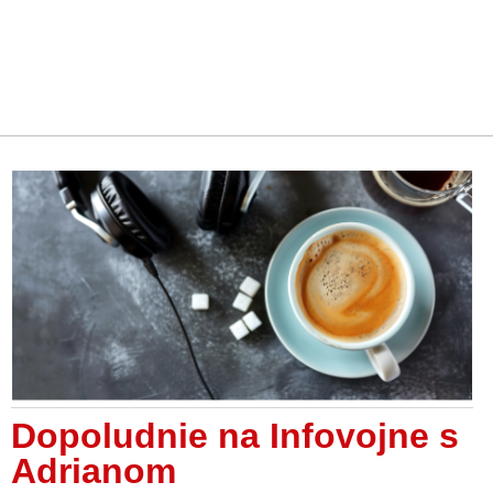
Dopoludnie na Infovojne s
Adrianom