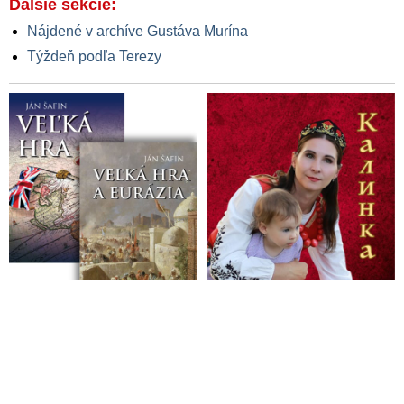
Ďalšie sekcie:
Nájdené v archíve Gustáva Murína
Týždeň podľa Terezy