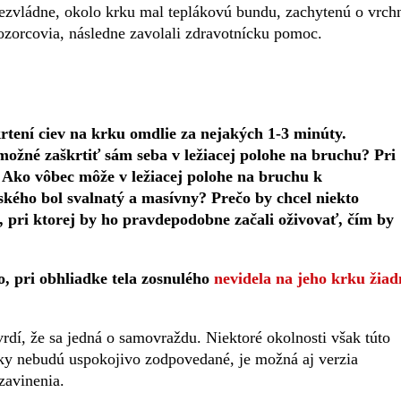
bezvládne, okolo krku mal teplákovú bundu, zachytenú o vrch
dozorcovia, následne zavolali zdravotnícku pomoc.
krtení ciev na krku omdlie za nejakých 1-3 minúty.
 možné zaškrtiť sám seba v ležiacej polohe na bruchu? Pri
 Ako vôbec môže v ležiacej polohe na bruchu k
kého bol svalnatý a masívny? Prečo by chcel niekto
 pri ktorej by ho pravdepodobne začali oživovať, čím by
 pri obhliadke tela zosnulého
nevidela na jeho krku žiad
rdí, že sa jedná o samovraždu. Niektoré okolnosti však túto
ky nebudú uspokojivo zodpovedané, je možná aj verzia
zavinenia.