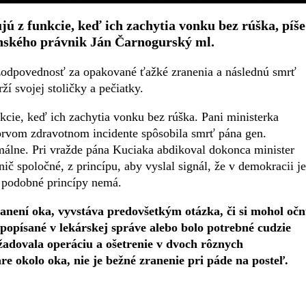
jú z funkcie, keď ich zachytia vonku bez rúška, píše
nského právnik Ján Čarnogurský ml.
 zodpovednosť za opakované ťažké zranenia a následnú smrť
í svojej stoličky a pečiatky.
kcie, keď ich zachytia vonku bez rúška. Pani ministerka
rvom zdravotnom incidente spôsobila smrť pána gen.
málne. Pri vražde pána Kuciaka abdikoval dokonca minister
č spoločné, z princípu, aby vyslal signál, že v demokracii je
á podobné princípy nemá.
anení oka, vyvstáva predovšetkým otázka, či si mohol oč
 popísané v lekárskej správe alebo bolo potrebné cudzie
žadovala operáciu a ošetrenie v dvoch rôznych
e okolo oka, nie je bežné zranenie pri páde na posteľ.