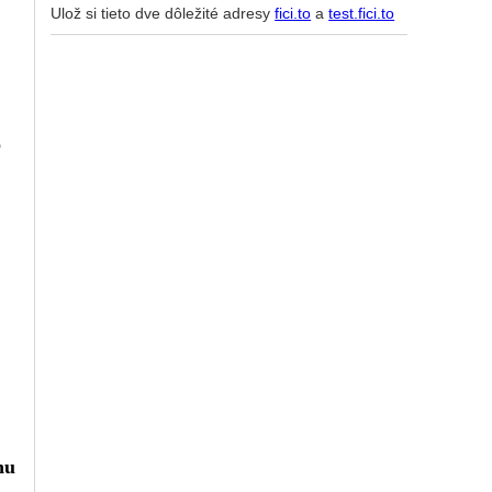
Ulož si tieto dve dôležité adresy
fici.to
a
test.fici.to
o
hu