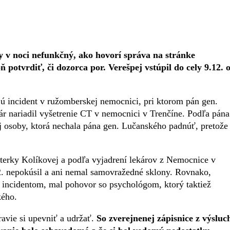
y v noci nefunkčný, ako hovorí správa na stránke
 potvrdiť, či dozorca por. Verešpej vstúpil do cely 9.12. 
ú incident v ružomberskej nemocnici, pri ktorom pán gen.
kár nariadil vyšetrenie CT v nemocnici v Trenčíne. Podľa pána
ej osoby, ktorá nechala pána gen. Lučanského padnúť, pretože
sterky Kolíkovej a podľa vyjadrení lekárov z Nemocnice v
2. nepokúsil a ani nemal samovražedné sklony. Rovnako,
 incidentom, mal pohovor so psychológom, ktorý taktiež
kého.
ravie si upevniť a udržať.
So zverejnenej zápisnice z výsluc