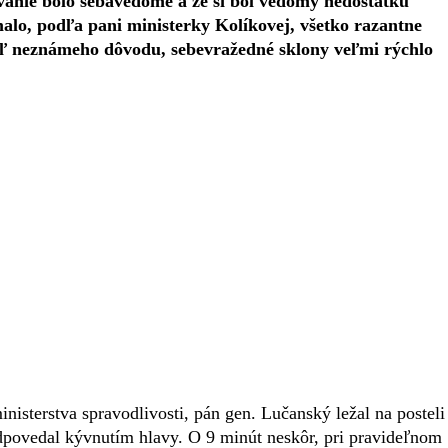
vanie bolo sebavedomé a že si bol vedomý nedostatku
alo, podľa pani ministerky Kolíkovej, všetko razantne
aľ neznámeho dôvodu, sebevražedné sklony veľmi rýchlo
sterstva spravodlivosti, pán gen. Lučanský ležal na posteli
odpovedal kývnutím hlavy. O 9 minút neskôr, pri pravideľnom