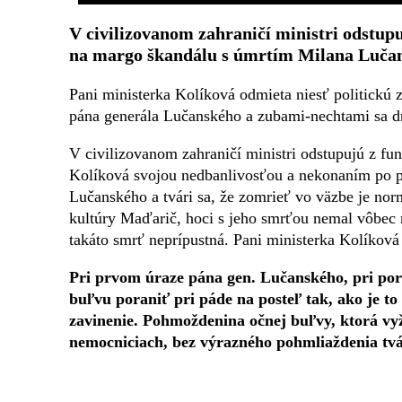
V civilizovanom zahraničí ministri odstupu
na margo škandálu s úmrtím Milana Luča
Pani ministerka Kolíková odmieta niesť politickú
pána generála Lučanského a zubami-nechtami sa drž
V civilizovanom zahraničí ministri odstupujú z fun
Kolíková svojou nedbanlivosťou a nekonaním po p
Lučanského a tvári sa, že zomrieť vo väzbe je nor
kultúry Maďarič, hoci s jeho smrťou nemal vôbec ni
takáto smrť neprípustná. Pani ministerka Kolíkov
Pri prvom úraze pána gen. Lučanského, pri por
buľvu poraniť pri páde na posteľ tak, ako je to
zavinenie. Pohmoždenina očnej buľvy, ktorá vy
nemocniciach, bez výrazného pohmliaždenia tvár