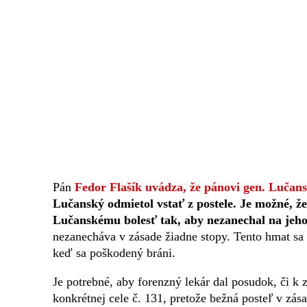
Pán
Fedor Flašík uvádza, že pánovi gen. Lučan
Lučanský odmietol vstať z postele. Je možné, ž
Lučanskému bolesť tak, aby nezanechal na jeho 
nezanecháva v zásade žiadne stopy. Tento hmat sa 
keď sa poškodený bráni.
Je potrebné, aby forenzný lekár dal posudok, či k 
konkrétnej cele č. 131, pretože bežná posteľ v zá