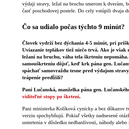
výdaji stravy, ležal na bruchu smerom k dverám, 
časť poschodovej postele. Do cely vstúpili dvaja 
Čo sa udialo počas týchto 9 minút?
Človek vydrží bez dýchania 4-5 minút, pri priš
Uviazanie teplákov tiež niečo trvá. Ako je však
ležaní na bruchu, váha tela škrteniu nepomáha.
samouškrteniu dôjsť, keď krk pána gen. Lučans
spáchať samovraždu tesne pred výdajom stravy,
trápenie predĺžili?
Pani Lučanská, manželka pána gen. Lučanského,
viditeľné stopy po škrtení
.
Pani ministerka Kolíková cynicky a bez dôkazov tv
verziu spochybňujú. Pokiaľ všetky nadnesené otáz
usmrtenia v dôsledku nedbanlivosti, náhody alebo 