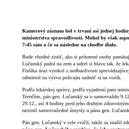
Kamerový záznam bol v trvaní asi jednej hodin
ministerstva spravodlivosti. Mohol by však aspoň
7:45 sám a čo sa následne na chodbe dialo.
Bude vhodné zistiť, ako si prítomné osoby pamätaj
Lučanský padol na zem a udrel si hlavu tak, že le
Flašíka úraz vznikol z nedbanlivosti sprevádzajúc
odmietol na výzvu policajta sadnúť si na vozík.
Podľa lekárskej správy, podľa vyjadrení pani mini
Trenčíne, pán gen. Lučanský sa o samovraždu 9.1
29.12., asi 4 hodiny pred jeho druhým zdravotným
nezistil samovražedné úmysly u pána gen. Lučans
Pán gen. Lučanský v cele cvičil, takže sa snažil zd