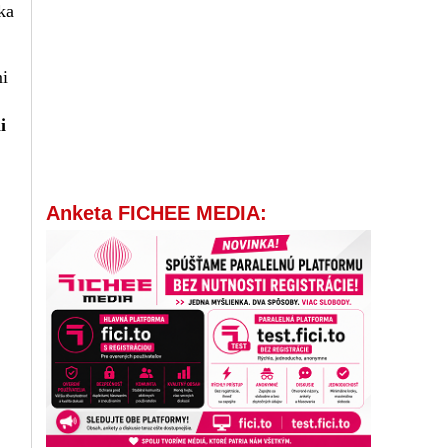
ka
mi
i
Anketa FICHEE MEDIA: