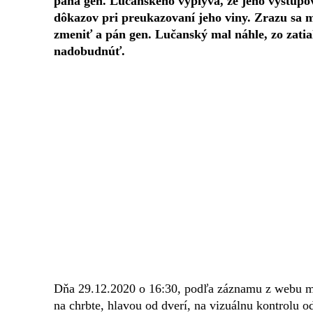
pána gen. Lučanského vyplýva, že jeho vystupo
dôkazov pri preukazovaní jeho viny. Zrazu sa m
zmeniť a pán gen. Lučanský mal náhle, zo zati
nadobudnúť.
Dňa 29.12.2020 o 16:30, podľa záznamu z webu mini
na chrbte, hlavou od dverí, na vizuálnu kontrolu 