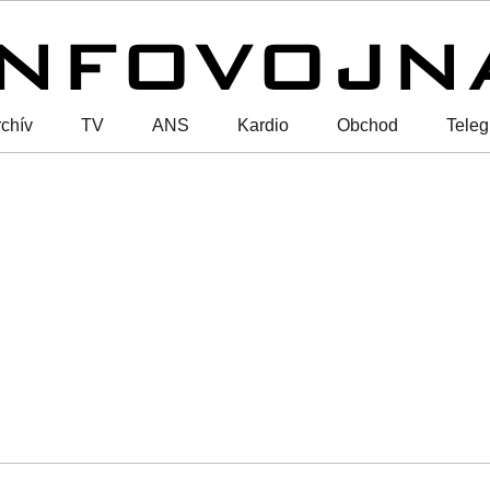
chív
TV
ANS
Kardio
Obchod
Tele