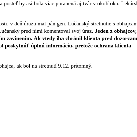
na posteľ by asi bola viac poranená aj tvár v okolí oka. Lekárs
sti, v deň úrazu mal pán gen. Lučanský stretnutie s obhajca
 Lučanský pred nimi komentoval svoj úraz.
Jeden z obhajcov,
zím zavinením. Ak vtedy iba chránil klienta pred dozorcam
ol poskytnúť úplnú informáciu, pretože ochrana klienta
bhajca, ak bol na stretnutí 9.12. prítomný.