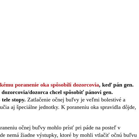
skému poranenie oka spôsobili dozorcovia
, keď pán gen.
e dozorcovia/dozorca chcel spôsobiť pánovi gen.
tele stopy.
Zatlačenie očnej buľvy je veľmi bolestivé a
učia aj špeciálne jednotky. K poraneniu oka spravidla dôjde,
zraneniu očnej buľvy mohlo prísť pri páde na posteľ v
sade nemá žiadne výstupky, ktoré by mohli vtlačiť očnú buľvu