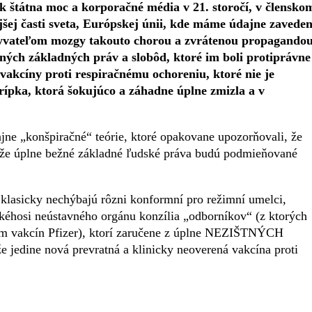
k štátna moc a korporačné média v 21. storočí, v člensko
jšej časti sveta, Európskej únii, kde máme údajne zavede
yvateľom mozgy takouto chorou a zvrátenou propagandou
ých základných práv a slobôd, ktoré im boli protiprávne
vakcíny proti respiračnému ochoreniu, ktoré nie je
hrípka, ktorá šokujúco a záhadne úplne zmizla a v
dajne „konšpiračné“ teórie, ktoré opakovane upozorňovali, že
a že úplne bežné základné ľudské práva budú podmieňované
klasicky nechýbajú rôzni konformní pro režimní umelci,
 akéhosi neústavného orgánu konzília „odborníkov“ (z ktorých
om vakcín Pfizer), ktorí zaručene z úplne NEZIŠTNÝCH
e jedine nová prevratná a klinicky neoverená vakcína proti