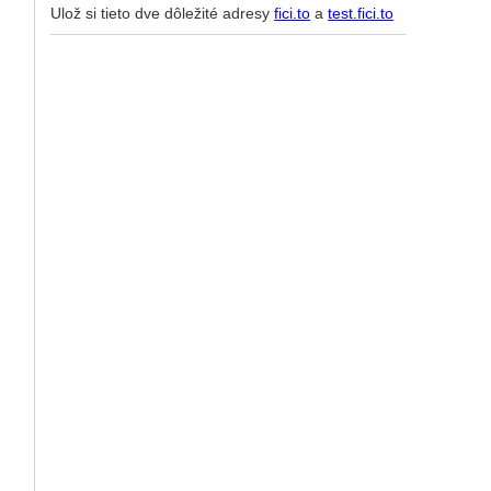
Ulož si tieto dve dôležité adresy
fici.to
a
test.fici.to