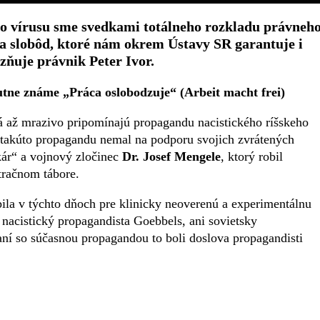
o vírusu sme svedkami totálneho rozkladu právneh
 a slobôd, ktoré nám okrem Ústavy SR garantuje i
ňuje právnik Peter Ivor.
tne známe „Práca oslobodzuje“ (Arbeit macht frei)
á až mrazivo pripomínajú propagandu nacistického ríšskeho
 takúto propagandu nemal na podporu svojich zvrátených
kár“ a vojnový zločinec
Dr. Josef Mengele
, ktorý robil
tračnom tábore.
ila v týchto dňoch pre klinicky neoverenú a experimentálnu
nacistický propagandista Goebbels, ani sovietsky
naní so súčasnou propagandou to boli doslova propagandisti