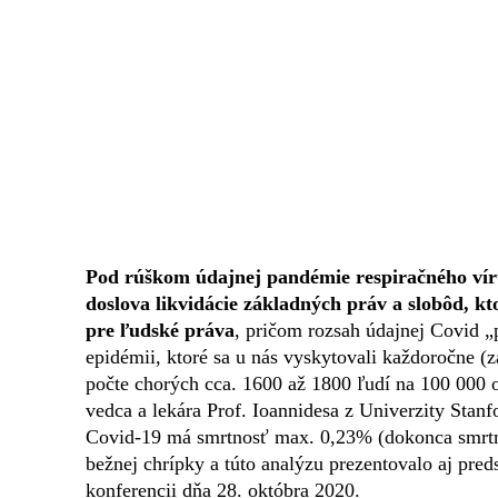
Pod rúškom údajnej pandémie respiračného vír
doslova likvidácie základných práv a slobôd, 
pre ľudské práva
, pričom rozsah údajnej Covid 
epidémii, ktoré sa u nás vyskytovali každoročne (
počte chorých cca. 1600 až 1800 ľudí na 100 000 ob
vedca a lekára Prof. Ioannidesa z Univerzity Stan
Covid-19 má smrtnosť max. 0,23% (dokonca smrtno
bežnej chrípky a túto analýzu prezentovalo aj pred
konferencii dňa 28. októbra 2020.