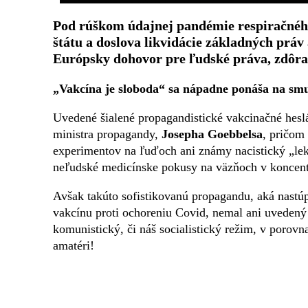
Pod rúškom údajnej pandémie respiračnéh
štátu a doslova likvidácie základných práv
Európsky dohovor pre ľudské práva, zdôraz
„Vakcína je sloboda“ sa nápadne ponáša na smu
Uvedené šialené propagandistické vakcinačné hesl
ministra propagandy,
Josepha Goebbelsa
, pričom
experimentov na ľuďoch ani známy nacistický „le
neľudské medicínske pokusy na väzňoch v koncen
Avšak takúto sofistikovanú propagandu, aká nastúp
vakcínu proti ochoreniu Covid, nemal ani uvedený 
komunistický, či náš socialistický režim, v porov
amatéri!