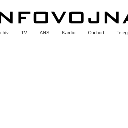
chív
TV
ANS
Kardio
Obchod
Tele