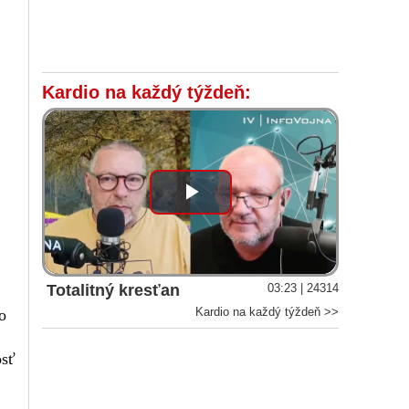
Kardio na každý týždeň:
Play
Video
Totalitný kresťan
03:23 | 24314
Kardio na každý týždeň >>
o
osť