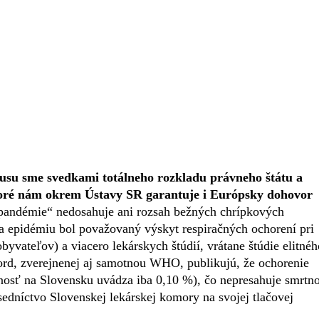
usu sme svedkami totálneho rozkladu právneho štátu a
ktoré nám okrem Ústavy SR garantuje i Európsky dohovor
„pandémie“ nedosahuje ani rozsah bežných chrípkových
za epidémiu bol považovaný výskyt respiračných ochorení pri
yvateľov) a viacero lekárskych štúdií, vrátane štúdie elitnéh
ford, zverejnenej aj samotnou WHO, publikujú, že ochorenie
sť na Slovensku uvádza iba 0,10 %), čo nepresahuje smrtn
sedníctvo Slovenskej lekárskej komory na svojej tlačovej