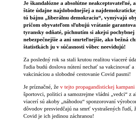
Je škandalózne a absolútne neakceptovateľné, a
štáte údajne najslobodnejšej a najdemokraticke
tú bájnu „liberálnu demokraciu“, vymývajú ob
pričom obyvateľom sľubujú vrátanie garantovan
tyransky odňaté, pichnutím si akejsi pochybnej 
nebezpečnejšie a ani smrteľnejšie, ako bežná c
štatistkách ju v súčasnosti vôbec neevidujú!
Za posledný rok sa stali krutou realitou viaceré ú
ľudia budú doslova nútení nechať sa vakcinovať 
vakcináciou a slobodné cestovanie Covid pasmi!
Je príznačné, že
v tejto propagandistickej kampani
športovci, politici a samozrejme vládni „vedci“ z
viacerí sú akoby „náhodou“ sponzorovaní výrobc
dôvodov presviedčajú na smrť vystrašených ľudí, ž
Covid je ich jedinou záchranou!