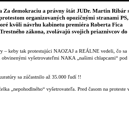
 Za demokraciu a právny štát JUDr. Martin Ribár 
 protestom organizovaných opozičnými stranami PS,
ré kvôli návrhu kabinetu premiéra Roberta Fica
 Trestného zákona, zvolávajú svojich priaznivcov do
túry – keby tak protestujúci NAOZAJ a REÁLNE vedeli, čo sa
ch obvinenými vyšetrovateľmi NAKA „našimi chlapcami“ pod
uratúry sa zúčastnilo až 35.000 ľudí !!
želka „nepohodlného“ vyšetrovateľa. Pred časom na proteste 