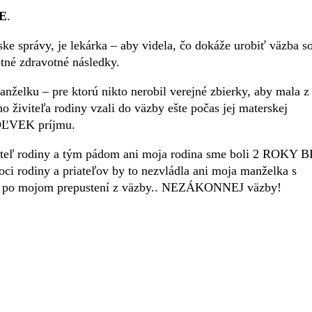
E
.
ke správy, je lekárka – aby videla, čo dokáže urobiť väzba s
tné zdravotné následky.
nželku – pre ktorú nikto nerobil verejné zbierky, aby mala z
o živiteľa rodiny vzali do väzby ešte počas jej materskej
ĽVEK príjmu.
iviteľ rodiny a tým pádom ani moja rodina sme boli 2 ROKY 
diny a priateľov by to nezvládla ani moja manželka s
 ani po mojom prepustení z väzby.. NEZÁKONNEJ väzby!