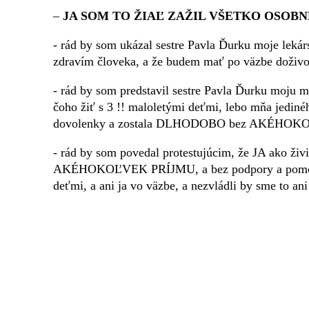
–
JA SOM TO ŽIAĽ ZAŽIL VŠETKO OSOBN
- rád by som ukázal sestre Pavla Ďurku moje lekárs
zdravím človeka, a že budem mať po väzbe doživo
- rád by som predstavil sestre Pavla Ďurku moju ma
čoho žiť s 3 !! maloletými deťmi, lebo mňa jedinéh
dovolenky a zostala DLHODOBO bez AKÉHOKO
- rád by som povedal protestujúcim, že JA ako ž
AKÉHOKOĽVEK PRÍJMU, a bez podpory a pomoci ro
deťmi, a ani ja vo väzbe, a nezvládli by sme to