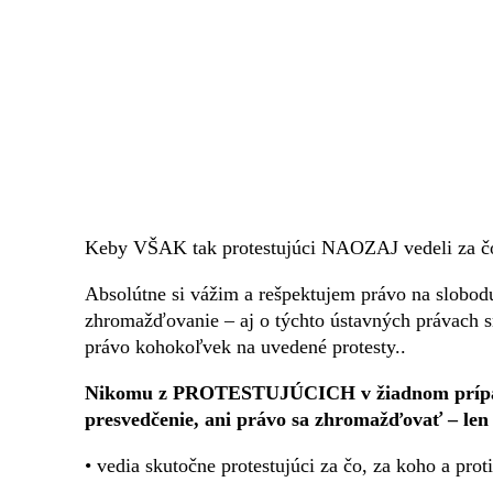
Keby VŠAK tak protestujúci NAOZAJ vedeli za čo,
Absolútne si vážim a rešpektujem právo na slobodu
zhromažďovanie – aj o týchto ústavných právach s
právo kohokoľvek na uvedené protesty..
Nikomu z PROTESTUJÚCICH v žiadnom prípa
presvedčenie, ani právo sa zhromažďovať – len 
• vedia skutočne protestujúci za čo, za koho a prot