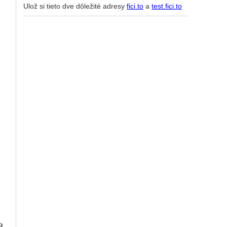
Ulož si tieto dve dôležité adresy
fici.to
a
test.fici.to
3