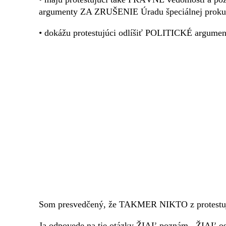
argumenty ZA ZRUŠENIE Úradu špeciálnej prokur
• dokážu protestujúci odlíšiť POLITICKÉ arg
Som presvedčený, že TAKMER NIKTO z protestu
Ja odpovede na tie otázky ŽIAĽ poznám.. ŽIAĽ os