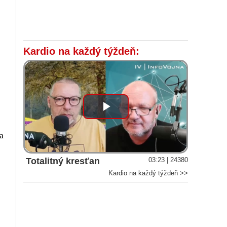
Kardio na každý týždeň:
Play
a
Video
Totalitný kresťan
03:23 | 24380
Kardio na každý týždeň >>