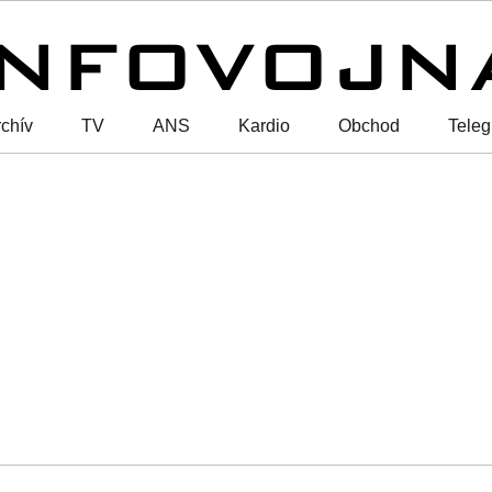
chív
TV
ANS
Kardio
Obchod
Tele