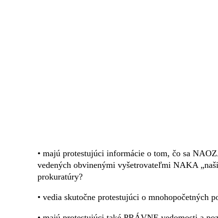
• majú protestujúci informácie o tom, čo sa NAO
vedených obvinenými vyšetrovateľmi NAKA „našimi
prokuratúry?
• vedia skutočne protestujúci o mnohopočetných p
• majú protestujúci také PRÁVNE vedomosti a