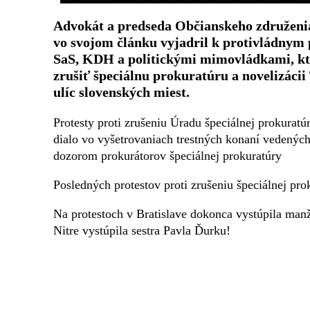
Advokát a predseda Občianskeho združenia
vo svojom článku vyjadril k protivládnym
SaS, KDH a politickými mimovládkami, kto
zrušiť špeciálnu prokuratúru a novelizácii
ulíc slovenských miest.
Protesty proti zrušeniu Úradu špeciálnej prokura
dialo vo vyšetrovaniach trestných konaní vedený
dozorom prokurátorov špeciálnej prokuratúry
Posledných protestov proti zrušeniu špeciálnej prok
Na protestoch v Bratislave dokonca vystúpila man
Nitre vystúpila sestra Pavla Ďurku!