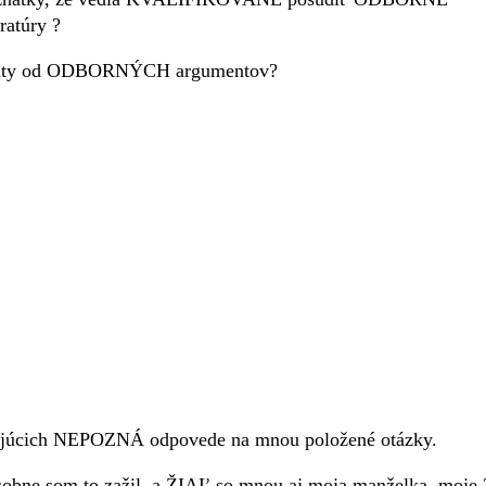
atúry ?
umenty od ODBORNÝCH argumentov?
júcich NEPOZNÁ odpovede na mnou položené otázky.
obne som to zažil, a ŽIAĽ so mnou aj moja manželka, moje 