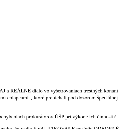
ZAJ a REÁLNE dialo vo vyšetrovaniach trestných konaní
 chlapcami“, ktoré prebiehali pod dozorom špeciálnej
ochybeniach prokurátorov ÚŠP pri výkone ich činnosti?
 poznatky, že vedia KVALIFIKOVANE posúdiť ODBORNÉ