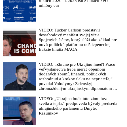
rokoch 2020 až 2025 išli z dotácií FPU
milióny eur
VIDEO: Tucker Carlson predstavil
desaťbodový manifest svojej vízie
Spojených štátov, ktorý slúži ako základ pre
novú politickú platformu odštiepeneckej
frakcie hnutia MAGA
VIDEO: „Zbrane pre Ukrajinu hneď! Prácu
veľvyslanectva treba merať objemom
dodaných zbraní, financií, politických
rozhodnutí a krokov tlaku na nepriateľa,“
povedal Volodymyr Zelenskyj
zhromaždeným ukrajinským diplomatom v
Kyjeve. Donald Trump mu potom odkázal,
že USA Ukrajine nedodajú protiraketové
VIDEO: „Ukrajina bude túto zimu bez
systémy Patriot
svetla a tepla,“ predpovedá bývalý predseda
ukrajinského parlamentu Dmytro
Razumkov