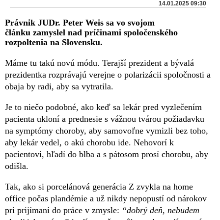
14.01.2025 09:30
Právnik JUDr. Peter Weis sa vo svojom
článku zamyslel nad príčinami spoločenského
rozpoltenia na Slovensku.
Máme tu takú novú módu. Terajší prezident a bývalá
prezidentka rozprávajú verejne o polarizácii spoločnosti a
obaja by radi, aby sa vytratila.
Je to niečo podobné, ako keď sa lekár pred vyzlečením
pacienta ukloní a prednesie s vážnou tvárou požiadavku
na symptómy choroby, aby samovoľne vymizli bez toho,
aby lekár vedel, o akú chorobu ide. Nehovorí k
pacientovi, hľadí do blba a s pátosom prosí chorobu, aby
odišla.
Tak, ako si porcelánová generácia Z zvykla na home
office počas plandémie a už nikdy nepopustí od nárokov
pri prijímaní do práce v zmysle:
“dobrý deň, nebudem