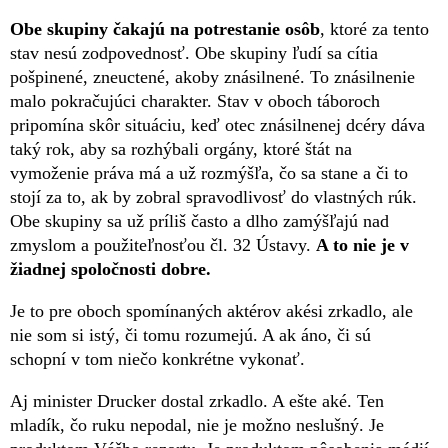
Obe skupiny čakajú na potrestanie osôb
, ktoré za tento
stav nesú zodpovednosť. Obe skupiny ľudí sa cítia
pošpinené, zneuctené, akoby znásilnené. To znásilnenie
malo pokračujúci charakter. Stav v oboch táboroch
pripomína skôr situáciu, keď otec znásilnenej dcéry dáva
taký rok, aby sa rozhýbali orgány, ktoré štát na
vymoženie práva má a už rozmýšľa, čo sa stane a či to
stojí za to, ak by zobral spravodlivosť do vlastných rúk.
Obe skupiny sa už príliš často a dlho zamýšľajú nad
zmyslom a použiteľnosťou čl. 32 Ústavy.
A to nie je v
žiadnej spoločnosti dobre.
Je to pre oboch spomínaných aktérov akési zrkadlo, ale
nie som si istý, či tomu rozumejú. A ak áno, či sú
schopní v tom niečo konkrétne vykonať.
Aj minister Drucker dostal zrkadlo. A ešte aké. Ten
mladík, čo ruku nepodal, nie je možno neslušný. Je