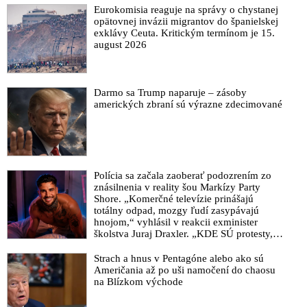
Eurokomisia reaguje na správy o chystanej
opätovnej invázii migrantov do španielskej
exklávy Ceuta. Kritickým termínom je 15.
august 2026
Darmo sa Trump naparuje – zásoby
amerických zbraní sú výrazne zdecimované
Polícia sa začala zaoberať podozrením zo
znásilnenia v reality šou Markízy Party
Shore. „Komerčné televízie prinášajú
totálny odpad, mozgy ľudí zasypávajú
hnojom,“ vyhlásil v reakcii exminister
školstva Juraj Draxler. „KDE SÚ protesty,
výkriky či štrajky novinárov a mediálnych
pracovníkov?“ spýtal sa
Strach a hnus v Pentagóne alebo ako sú
Američania až po uši namočení do chaosu
na Blízkom východe