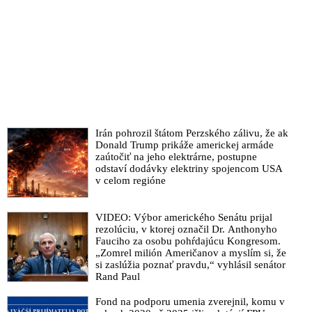
Irán pohrozil štátom Perzského zálivu, že ak
Donald Trump prikáže americkej armáde
zaútočiť na jeho elektrárne, postupne
odstaví dodávky elektriny spojencom USA
v celom regióne
VIDEO: Výbor amerického Senátu prijal
rezolúciu, v ktorej označil Dr. Anthonyho
Fauciho za osobu pohŕdajúcu Kongresom.
„Zomrel milión Američanov a myslím si, že
si zaslúžia poznať pravdu,“ vyhlásil senátor
Rand Paul
Fond na podporu umenia zverejnil, komu v