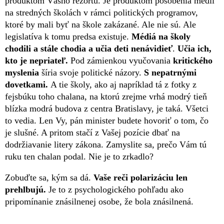
produktom Vášho rezortu. Je produktom pôsobenia médií
na stredných školách v rámci politických programov,
ktoré by mali byť na škole zakázané. Ale nie sú. Ale
legislatíva k tomu predsa existuje.
Médiá na školy
chodili a stále chodia a učia deti nenávidieť
.
Učia ich,
kto je nepriateľ.
Pod zámienkou vyučovania
kritického
myslenia
šíria svoje politické názory.
S nepatrnými
dovetkami.
A tie školy, ako aj napríklad tá z fotky z
fejsbúku toho chalana, na ktorú zrejme vrhá modrý tieň
blízka modrá budova z centra Bratislavy, je taká. Všetci
to vedia. Len Vy, pán minister budete hovoriť o tom, čo
je slušné. A pritom stačí z Vašej pozície dbať na
dodržiavanie litery zákona. Zamyslite sa, prečo Vám tú
ruku ten chalan podal. Nie je to zrkadlo?
Zobuďte sa, kým sa dá.
Vaše reči polarizáciu len
prehlbujú.
Je to z psychologického pohľadu ako
pripomínanie znásilnenej osobe, že bola znásilnená.