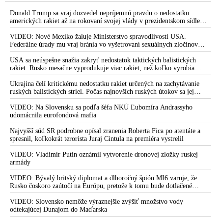
Donald Trump sa vraj dozvedel nepríjemnú pravdu o nedostatku
amerických rakiet až na rokovaní svojej vlády v prezidentskom sídle
Camp David v Marylande, a preto musel odložiť plánované útoky na
Irán. Prezident USA sa pre to údajne pohádal so šéfom Pentagónu, lebo
VIDEO: Nové Mexiko žaluje Ministerstvo spravodlivosti USA.
bol presvedčený o opaku
Federálne úrady mu vraj bránia vo vyšetrovaní sexuálnych zločinov
organizátora pedofilnej siete Jeffreyho Epsteina. Ten mal nariadiť, aby
dve dievčatá zo zahraničia, ktoré boli uškrtené počas drsného
USA sa neúspešne snažia zakryť nedostatok taktických balistických
fetišistického sexu, pochovali v blízkosti jeho ranča v tomto americkom
rakiet. Rusko mesačne vyprodukuje viac rakiet, než koľko vyrobia
štáte
všetci producenti systémov Patriot dohromady
Ukrajina čelí kritickému nedostatku rakiet určených na zachytávanie
ruských balistických striel. Počas najnovších ruských útokov sa jej
nepodarilo zostreliť ani jednu. Volodymyr Zelenskyj sa v zúfalstve snaží
prostredníctvom NATO zabezpečiť ich dodávky
VIDEO: Na Slovensku sa podľa šéfa NKÚ Ľubomíra Andrassyho
udomácnila eurofondová mafia
Najvyšší súd SR podrobne opísal zranenia Roberta Fica po atentáte a
spresnil, koľkokrát terorista Juraj Cintula na premiéra vystrelil
VIDEO: Vladimir Putin oznámil vytvorenie dronovej zložky ruskej
armády
VIDEO: Bývalý britský diplomat a dlhoročný špión MI6 varuje, že
Rusko čoskoro zaútočí na Európu, pretože k tomu bude dotlačené
rovnako, ako bolo dotlačené k invázii na Ukrajinu v roku 2022.
Zelenskyj medzitým v Kyjeve naliehal na zhromaždených diplomatov,
VIDEO: Slovensko nemôže výraznejšie zvýšiť množstvo vody
aby vo svete zháňali energie pre Ukrajinu na zimu. Putin vraj bude
odtekajúcej Dunajom do Maďarska
mobilizovať a vojna sa do zimy pravdepodobne neskončí