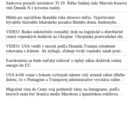
Sudcovia porazili novinárov 35:19. Šéfka Súdnej rady Marcela Kosová
viní Denník N z krivenia reality
Médiá pri najväčšom škandále roka zborovo mlčia. Vypočúvanie
bývaleho hlavného lekárskeho poradcu Bieleho domu Anthonyho
Fauciho pred výborom amerického Senátu väčšina médií ignorovala
VIDEO: Rusko uskutočnilo rozsiahly útok na logistické a distribučné
centrá vojenských dodávok na Ukrajine. Ukrajinská protivzdušná obrana
nedokázala počas ničivého nočného útoku na Kyjev a jeho okolie
zachytiť ani jednu ruskú raketu
VIDEO: USA viedli v utorok podľa Donalda Trumpa celodenné
rokovania s Iránom. Ak zlyhajú, sľubuje tvrdý vojenský zásah proti
Teheránu
Eurokomisia sa bude naďalej usilovať o úplný zákaz dodávok ruskej
energie do EÚ
USA kvôli vojne s Iránom vyčerpali takmer celý arzenál rakiet dlhého
doletu, čo v Pentagóne a Trumpovej administratíve vyvoláva vážne
obavy o bojaschopnosť americkej armády v prípade vypuknutia
konfliktu s Čínou alebo Ruskom
Migračnú vlnu do Ceuty vraj podnietili fámy na Instagrame, podľa
ktorých mala byť hranica medzi Marokom a španielskou exklávou
otvorená