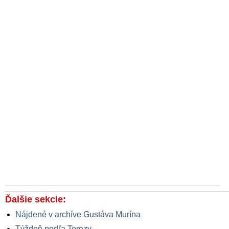
Ďalšie sekcie:
Nájdené v archíve Gustáva Murína
Týždeň podľa Terezy