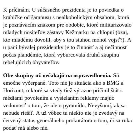
K príčinám. U súčasného prezidenta je to poviedka o
krabičke od šampusu s nealkoholickým obsahom, ktorá
je poznávacím znakom pre obdobie, ktoré militarizovalo
mladých nositeľov zástavy Kežmarku na chlopni (ozaj,
kto mladému dovolil, aby s tou stuhou mohol vojsť?). A
u pani bývalej prezidentky je to činnosť a aj nečinnosť
počas plandémie, ktorá vyburcovala druhú skupinu
rebelujúcich obyvateľov.
Obe skupiny už nečakajú na ospravedlnenia.
Sú
emočne vyčerpané. Toto nie je situácia ako s BMG a
Horizont, o ktoré sa vtedy tiež výrazne pričinil štát s
médiami povolením a vysielaním reklamy majúc
vedomosť o tom, že ide o pyramídu. Nevyšumí, ak sa
nebude riešiť. A už vôbec tu niekto nie je zvedavý na
červený status generálneho prokurátora o tom, či sa ruka
podať má alebo nie.