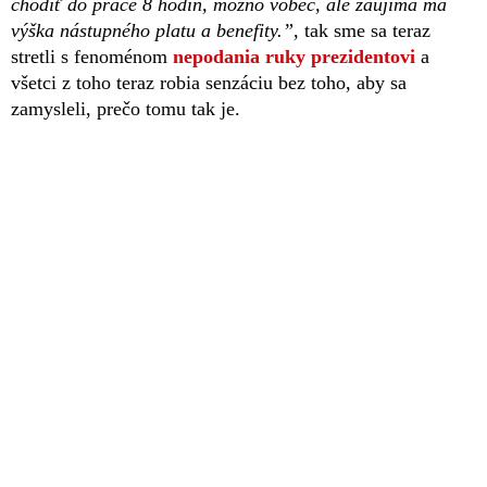
chodiť do práce 8 hodín, možno vôbec, ale zaujíma má
výška nástupného platu a benefity.”
, tak sme sa teraz
stretli s fenoménom
nepodania ruky prezidentovi
a
všetci z toho teraz robia senzáciu bez toho, aby sa
zamysleli, prečo tomu tak je.