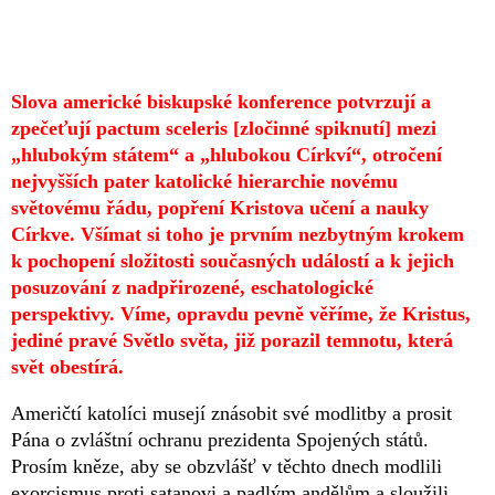
Slova americké biskupské konference potvrzují a
zpečeťují pactum sceleris [zločinné spiknutí] mezi
„hlubokým státem“ a „hlubokou Církví“, otročení
nejvyšších pater katolické hierarchie novému
světovému řádu, popření Kristova učení a nauky
Církve. Všímat si toho je prvním nezbytným krokem
k pochopení složitosti současných událostí a k jejich
posuzování z nadpřirozené, eschatologické
perspektivy. Víme, opravdu pevně věříme, že Kristus,
jediné pravé Světlo světa, již porazil temnotu, která
svět obestírá.
Američtí katolíci musejí znásobit své modlitby a prosit
Pána o zvláštní ochranu prezidenta Spojených států.
Prosím kněze, aby se obzvlášť v těchto dnech modlili
exorcismus proti satanovi a padlým andělům a sloužili