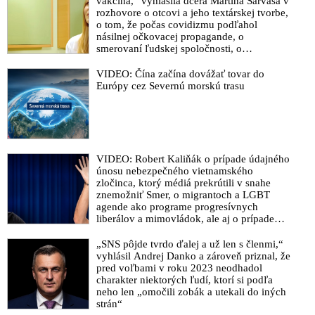
vakcína,“ vyhlásila dcéra Martina Sarvaša v
VIDEO: Davos a sprisahanie na zničenie Trumpa alebo Čo sa
klimatické javy, katastrofy a prírodné
rozhovore o otcovi a jeho textárskej tvorbe,
zmeny na Zemi sú súčasťou galaktického
v skutočne deje na pozadí globálnej pandémie
o tom, že počas covidizmu podľahol
cyklu a širšej planetárnej a geologickej
násilnej očkovacej propagande, o
Šírenie koronavírusu a nepokojov v USA je súčasťou
transformácie
smerovaní ľudskej spoločnosti, o
mohutného duchovného zápasu medzi silami dobra a zla,
neoddeliteľnosti materiálneho a
duchovného sveta, ale aj o tom, ako Maťo
napísal arcibiskup Viganò v liste Trumpovi
VIDEO: Čína začína dovážať tovar do
Ďurinda začal svoje politické názory
Európy cez Severnú morskú trasu
Síly světla a temnoty se střetly: Koronavirus i nepokoje v
prezentovať na koncertoch Tublatanky
Americe zbraní sil NWO. Deep Church ve spojenectví s Deep
State
Trump vs Deep state aneb americká barevná revoluce
VIDEO: Robert Kaliňák o prípade údajného
VIDEO: Rozdiel medzi Trumpom a Bidenom v
únosu nebezpečného vietnamského
tridsaťsekundovom videu
zločinca, ktorý médiá prekrútili v snahe
znemožniť Smer, o migrantoch a LGBT
VIDEO: Hillary Clinton vyzvala k neuznání výsledků voleb,
agende ako programe progresívnych
pokud v listopadu vyhraje Donald Trump!
liberálov a mimovládok, ale aj o prípade
Daniela Bombica, ktorého súdia za vlastný
Trump považuje nadchádzajúce voľby za najdôležitejšie v
názor
„SNS pôjde tvrdo ďalej a už len s členmi,“
histórii USA. Jeho syn označil Bidena za lochnesskú príšeru
vyhlásil Andrej Danko a zároveň priznal, že
močiara
pred voľbami v roku 2023 neodhadol
charakter niektorých ľudí, ktorí si podľa
Soros označil Trumpa za šarlatána podkopávajúceho
neho len „omočili zobák a utekali do iných
demokraciu a Orbána s Kaczyňským za vnútorných
strán“
nepriateľov EÚ