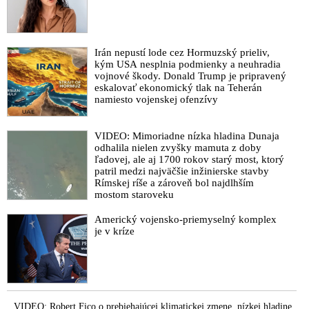
Irán nepustí lode cez Hormuzský prieliv,
kým USA nesplnia podmienky a neuhradia
vojnové škody. Donald Trump je pripravený
eskalovať ekonomický tlak na Teherán
namiesto vojenskej ofenzívy
VIDEO: Mimoriadne nízka hladina Dunaja
odhalila nielen zvyšky mamuta z doby
ľadovej, ale aj 1700 rokov starý most, ktorý
patril medzi najväčšie inžinierske stavby
Rímskej ríše a zároveň bol najdlhším
mostom staroveku
Americký vojensko-priemyselný komplex
je v kríze
VIDEO: Robert Fico o prebiehajúcej klimatickej zmene, nízkej hladine