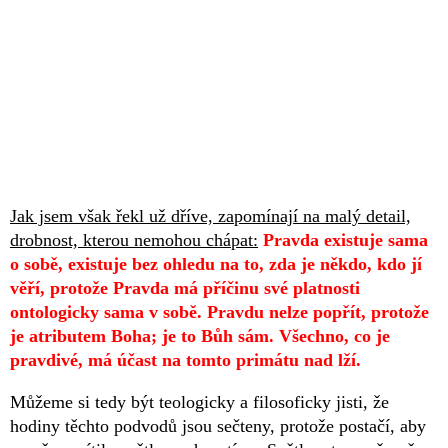
Jak jsem však řekl už dříve, zapomínají na malý detail,
drobnost, kterou nemohou chápat:
Pravda existuje sama
o sobě, existuje bez ohledu na to, zda je někdo, kdo jí
věří, protože Pravda má příčinu své platnosti
ontologicky sama v sobě. Pravdu nelze popřít, protože
je atributem Boha; je to Bůh sám. Všechno, co je
pravdivé, má účast na tomto primátu nad lží.
Můžeme si tedy být teologicky a filosoficky jisti, že
hodiny těchto podvodů jsou sečteny, protože postačí, aby