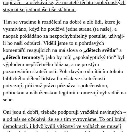
popírači – a očekává se, že nositelé těchto společenských
stigmat se jednoduše tiše stáhnou.
Tím se vracíme k rozdělení na dobré a zlé lidi, které je
vysmíváno, když ho používá jedna strana (ta naše), a
naopak pokládáno za nezpochybnitelný postulát, užívají-
li ho naši odpůrci. Viděli jsme to u pohrdavých
komentářů reagujících na má slova o
„dětech světla“
a
„dětech temnoty“
, jako by můj „apokalyptický tón“ byl
výplodem nepříčetného blázna, a ne prostým
pozorováním skutečnosti. Pohrdavým odmítáním tohoto
biblického dělení lidstva ho však ve skutečnosti
potvrzují, přičemž právo přiznávat společenskou,
politickou a náboženskou legitimitu omezují výhradně na
sebe.
Oni jsou ti dobří, třebaže podporují vraždění nevinných –
a od nás se očekává, že se s tím vyrovnáme. To oni brání
demokracii, i když kvůli vítězství ve volbách se musejí