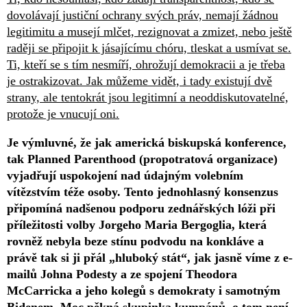
dovolávají justiční ochrany svých práv, nemají žádnou
legitimitu a musejí mlčet, rezignovat a zmizet, nebo ještě
raději se připojit k jásajícímu chóru, tleskat a usmívat se.
Ti, kteří se s tím nesmíří, ohrožují demokracii a je třeba
je ostrakizovat. Jak můžeme vidět, i tady existují dvě
strany, ale tentokrát jsou legitimní a neoddiskutovatelné,
protože je vnucují oni.
Je výmluvné, že jak americká biskupská konference,
tak Planned Parenthood (propotratová organizace)
vyjadřují uspokojení nad údajným volebním
vítězstvím téže osoby. Tento jednohlasný konsenzus
připomíná nadšenou podporu zednářských lóži při
příležitosti volby Jorgeho Maria Bergoglia, která
rovněž nebyla beze stínu podvodu na konkláve a
právě tak si ji přál „hluboký stát“, jak jasně víme z e-
mailů Johna Podesty a ze spojení Theodora
McCarricka a jeho kolegů s demokraty i samotným
Bidenem. Moc pěkná skupinka kumpánů, o tom není