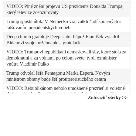
VIDEO: Plné znění projevu US prezidenta Donalda Trumpa,
který televize zcenzurovaly
Trump spustil útok. V Nemecku vraj zatkli ľudí spojených s
falšovaním prezidentských volieb
Deep church gratuluje Deep statu: Pápež František vyjadril
Bidenovi svoje požehnanie a gratuláciu
VIDEO: Trumpovi republikáni demaskovali sily, ktoré stoja za
demokratmi a za vojnami po celom svete, tvrdí exminister
vnútra Vladimír Palko
Trump odvolal šéfa Pentagonu Marka Espera. Novým
ministrom obrany bude šéf protiteroristického centra
VIDEO: Rebublikánom nebolo umožnené prezrieť si volebné
lístky zaslané poštou. Pokojne mohli prísť aj z Marsu. Tieto
Zobraziť všetky >>
voľby však vyhráme, tvrdí Trumpov právnik
VIDEO: Média přerušila Trumpův projev o volebním podvodu
a spiknutí médií
VIDEO: Biden a korporátne médiá žijú v domnienke, že
napriek falšovaniu prezidentských volieb bude sedieť v Bielom