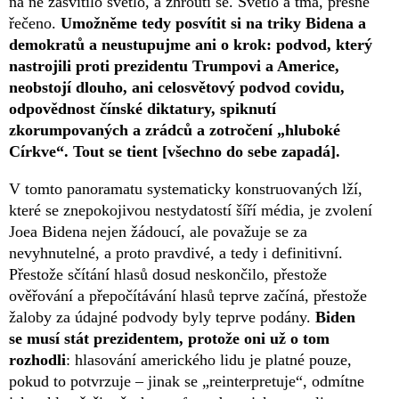
na ně zasvítilo světlo, a zhroutí se. Světlo a tma, přesně
řečeno.
Umožněme tedy posvítit si na triky Bidena a
demokratů a neustupujme ani o krok: podvod, který
nastrojili proti prezidentu Trumpovi a Americe,
neobstojí dlouho, ani celosvětový podvod covidu,
odpovědnost čínské diktatury, spiknutí
zkorumpovaných a zrádců a zotročení „hluboké
Církve“. Tout se tient [všechno do sebe zapadá].
V tomto panoramatu systematicky konstruovaných lží,
které se znepokojivou nestydatostí šíří média, je zvolení
Joea Bidena nejen žádoucí, ale považuje se za
nevyhnutelné, a proto pravdivé, a tedy i definitivní.
Přestože sčítání hlasů dosud neskončilo, přestože
ověřování a přepočítávání hlasů teprve začíná, přestože
žaloby za údajné podvody byly teprve podány.
Biden
se musí stát prezidentem, protože oni už o tom
rozhodli
: hlasování amerického lidu je platné pouze,
pokud to potvrzuje – jinak se „reinterpretuje“, odmítne