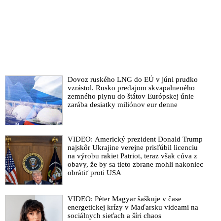
sionista! Já jsem sionista!
Konspirace bažin proti prezidentovi. USA ve stále hlubší krizi.
Trump již dokonce prorokuje občanskou válku. Prokurátor
vyšetřuje CIA a FBI
Emeritní papež Benedikt XVI (Joseph Ratzinger): Nová kniha
o temném zákulisí Vatikánu, o vlcích, kteří ho roztrhali,
vydírání z USA a konci katolické církve
Dovoz ruského LNG do EÚ v júni prudko
vzrástol. Rusko predajom skvapalneného
VIDEO: Pád Kabaly (1. část): Kdo skutečně vládne světu?
zemného plynu do štátov Európskej únie
zarába desiatky miliónov eur denne
VIDEO: Pád Kabaly (2. část): Kdo skutečně vládne světu?
VIDEO: Pád Kabaly (3. část): Kdo skutečně vládne světu?
VIDEO: Americký prezident Donald Trump
najskôr Ukrajine verejne prisľúbil licenciu
na výrobu rakiet Patriot, teraz však cúva z
obavy, že by sa tieto zbrane mohli nakoniec
obrátiť proti USA
VIDEO: Péter Magyar šaškuje v čase
energetickej krízy v Maďarsku videami na
sociálnych sieťach a šíri chaos