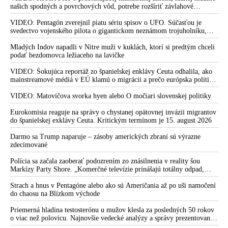
našich spodných a povrchových vôd, potrebe rozšíriť závlahové
systémy, ak si chceme zaistiť potravinovú bezpečnosť, dozvukoch
invázie afrických migrantov do Ceuty, zverejnenom rozhovore s
VIDEO: Pentagón zverejnil piatu sériu spisov o UFO. Súčasťou je
Vladimírom Mečiarom, ktorý podráždil progresívnych liberálov, ale aj
svedectvo vojenského pilota o gigantickom neznámom trojuholníku,
o klamstvách Sorosovho denníka SME brániaceho pedofilov
ktorý v roku 2002 zakrýval hviezdy nad Afganistanom. Podľa Dr.
Michaela Sallu piata várka kopíruje predošlé zverejnenia – neprináša nič
Mladých Indov napadli v Nitre muži v kuklách, ktorí si predtým chceli
zásadné a tému UFO robí nudnou
podať bezdomovca ležiaceho na lavičke
VIDEO: Šokujúca reportáž zo španielskej enklávy Ceuta odhalila, ako
mainstreamové médiá v EÚ klamú o migrácii a prečo európska politika
pod rúškom Migračného paktu migráciu v skutočnosti podporuje
VIDEO: Matovičova svorka hyen alebo O močiari slovenskej politiky
Eurokomisia reaguje na správy o chystanej opätovnej invázii migrantov
do španielskej exklávy Ceuta. Kritickým termínom je 15. august 2026
Darmo sa Trump naparuje – zásoby amerických zbraní sú výrazne
zdecimované
Polícia sa začala zaoberať podozrením zo znásilnenia v reality šou
Markízy Party Shore. „Komerčné televízie prinášajú totálny odpad,
mozgy ľudí zasypávajú hnojom,“ vyhlásil v reakcii exminister školstva
Juraj Draxler. „KDE SÚ protesty, výkriky či štrajky novinárov a
Strach a hnus v Pentagóne alebo ako sú Američania až po uši namočení
mediálnych pracovníkov?“ spýtal sa
do chaosu na Blízkom východe
Priemerná hladina testosterónu u mužov klesla za posledných 50 rokov
o viac než polovicu. Najnovšie vedecké analýzy a správy prezentované
odborníkmi poukazujú na ohrozenie schopnosti mužov splodiť