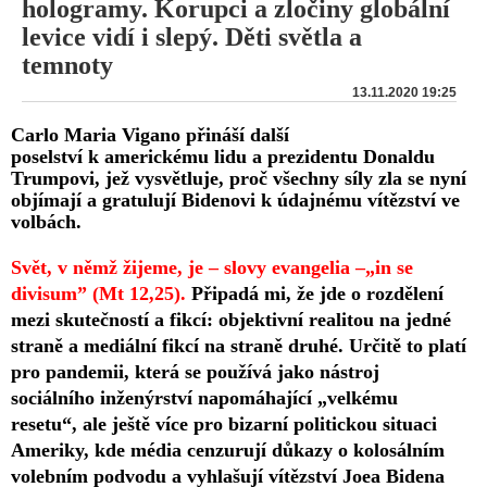
hologramy. Korupci a zločiny globální
levice vidí i slepý. Děti světla a
temnoty
13.11.2020 19:25
Carlo Maria Vigano přináší další
poselství k americkému lidu a prezidentu Donaldu
Trumpovi, jež vysvětluje, proč všechny síly zla se nyní
objímají a gratulují Bidenovi k údajnému vítězství ve
volbách.
Svět, v němž žijeme, je – slovy evangelia –„in se
divisum” (Mt 12,25).
Připadá mi, že jde o rozdělení
mezi skutečností a fikcí: objektivní realitou na jedné
straně a mediální fikcí na straně druhé. Určitě to platí
pro pandemii, která se používá jako nástroj
sociálního inženýrství napomáhající „velkému
resetu“, ale ještě více pro bizarní politickou situaci
Ameriky, kde média cenzurují důkazy o kolosálním
volebním podvodu a vyhlašují vítězství Joea Bidena