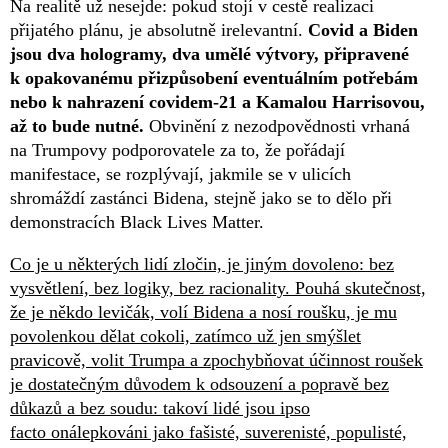
Na realitě už nesejde: pokud stojí v cestě realizaci
přijatého plánu, je absolutně irelevantní.
Covid a Biden
jsou dva hologramy, dva umělé výtvory, připravené
k opakovanému přizpůsobení eventuálním potřebám
nebo k nahrazení covidem-21 a Kamalou Harrisovou,
až to bude nutné.
Obvinění z nezodpovědnosti vrhaná
na Trumpovy podporovatele za to, že pořádají
manifestace, se rozplývají, jakmile se v ulicích
shromáždí zastánci Bidena, stejně jako se to dělo při
demonstracích Black Lives Matter.
Co je u některých lidí zločin, je jiným dovoleno: bez
vysvětlení, bez logiky, bez racionality. Pouhá skutečnost,
že je někdo levičák, volí Bidena a nosí roušku, je mu
povolenkou dělat cokoli, zatímco už jen smýšlet
pravicově, volit Trumpa a zpochybňovat účinnost roušek
je dostatečným důvodem k odsouzení a popravě bez
důkazů a bez soudu: takoví lidé jsou ipso
facto onálepkováni jako fašisté, suverenisté, populisté,