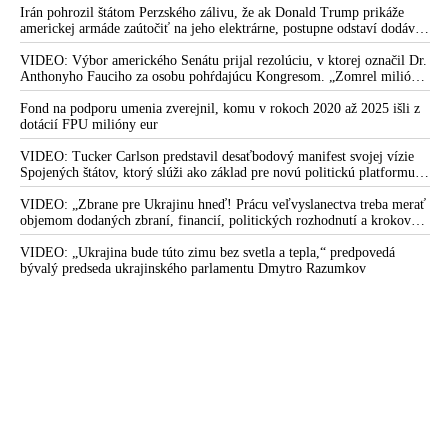
potomstvo
Irán pohrozil štátom Perzského zálivu, že ak Donald Trump prikáže
americkej armáde zaútočiť na jeho elektrárne, postupne odstaví dodávky
elektriny spojencom USA v celom regióne
VIDEO: Výbor amerického Senátu prijal rezolúciu, v ktorej označil Dr.
Anthonyho Fauciho za osobu pohŕdajúcu Kongresom. „Zomrel milión
Američanov a myslím si, že si zaslúžia poznať pravdu,“ vyhlásil senátor
Rand Paul
Fond na podporu umenia zverejnil, komu v rokoch 2020 až 2025 išli z
dotácií FPU milióny eur
VIDEO: Tucker Carlson predstavil desaťbodový manifest svojej vízie
Spojených štátov, ktorý slúži ako základ pre novú politickú platformu
odštiepeneckej frakcie hnutia MAGA
VIDEO: „Zbrane pre Ukrajinu hneď! Prácu veľvyslanectva treba merať
objemom dodaných zbraní, financií, politických rozhodnutí a krokov
tlaku na nepriateľa,“ povedal Volodymyr Zelenskyj zhromaždeným
ukrajinským diplomatom v Kyjeve. Donald Trump mu potom odkázal,
VIDEO: „Ukrajina bude túto zimu bez svetla a tepla,“ predpovedá
že USA Ukrajine nedodajú protiraketové systémy Patriot
bývalý predseda ukrajinského parlamentu Dmytro Razumkov