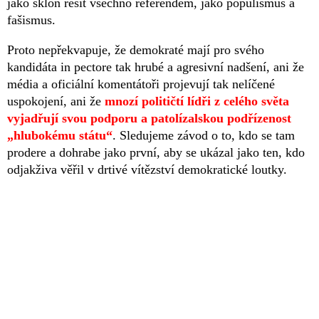
jako sklon řešit všechno referendem, jako populismus a
fašismus.
Proto nepřekvapuje, že demokraté mají pro svého
kandidáta in pectore tak hrubé a agresivní nadšení, ani že
média a oficiální komentátoři projevují tak nelíčené
uspokojení, ani že
mnozí političtí lídři z celého světa
vyjadřují svou podporu a patolízalskou podřízenost
„hlubokému státu“
. Sledujeme závod o to, kdo se tam
prodere a dohrabe jako první, aby se ukázal jako ten, kdo
odjakživa věřil v drtivé vítězství demokratické loutky.