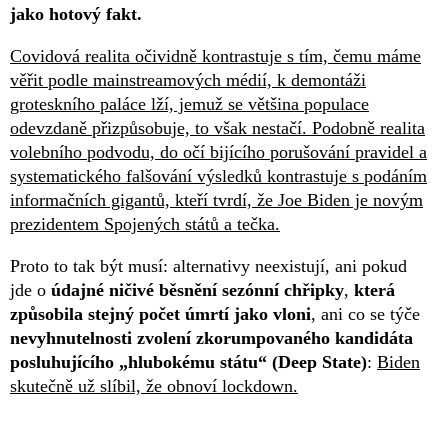
jako hotový fakt.
Covidová realita očividně kontrastuje s tím, čemu máme
věřit podle mainstreamových médií, k demontáži
groteskního paláce lží, jemuž se většina populace
odevzdaně přizpůsobuje, to však nestačí. Podobně realita
volebního podvodu, do očí bijícího porušování pravidel a
systematického falšování výsledků kontrastuje s podáním
informačních gigantů, kteří tvrdí, že Joe Biden je novým
prezidentem Spojených států a tečka.
Proto to tak být musí: alternativy neexistují, ani pokud
jde o
údajné ničivé běsnění sezónní chřipky
,
která
způsobila stejný počet úmrtí jako vloni
, ani co se týče
nevyhnutelnosti zvolení zkorumpovaného kandidáta
posluhujícího „hlubokému státu“ (Deep State)
:
Biden
skutečně už slíbil, že obnoví lockdown.