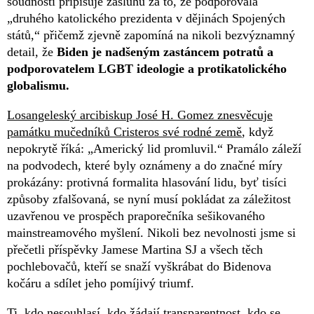
soudnosti připisuje zásluhu za to, že podporovala
„druhého katolického prezidenta v dějinách Spojených
států,“ přičemž zjevně zapomíná na nikoli bezvýznamný
detail, že
Biden je nadšeným zastáncem potratů a
podporovatelem LGBT ideologie a protikatolického
globalismu.
Losangeleský arcibiskup José H. Gomez znesvěcuje
památku mučedníků Cristeros své rodné země
, když
nepokrytě říká: „Americký lid promluvil.“ Pramálo záleží
na podvodech, které byly oznámeny a do značné míry
prokázány: protivná formalita hlasování lidu, byť tisíci
způsoby zfalšovaná, se nyní musí pokládat za záležitost
uzavřenou ve prospěch praporečníka sešikovaného
mainstreamového myšlení. Nikoli bez nevolnosti jsme si
přečetli příspěvky Jamese Martina SJ a všech těch
pochlebovačů, kteří se snaží vyškrábat do Bidenova
kočáru a sdílet jeho pomíjivý triumf.
Ti, kdo nesouhlasí, kdo žádají transparentnost, kdo se