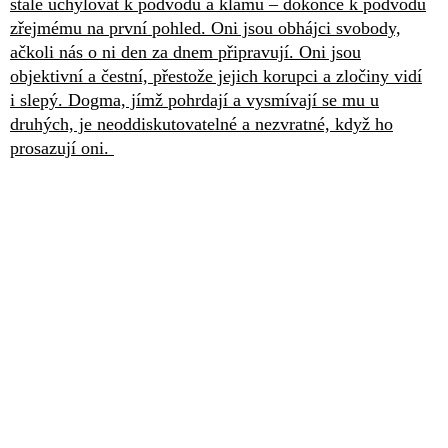
stále uchylovat k podvodu a klamu – dokonce k podvodu
zřejmému na první pohled. Oni jsou obhájci svobody,
ačkoli nás o ni den za dnem připravují. Oni jsou
objektivní a čestní, přestože jejich korupci a zločiny vidí
i slepý. Dogma, jímž pohrdají a vysmívají se mu u
druhých, je neoddiskutovatelné a nezvratné, když ho
prosazují oni.