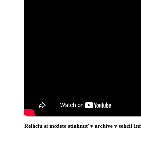
Reláciu si môžete stiahnuť v archíve v sekcii 