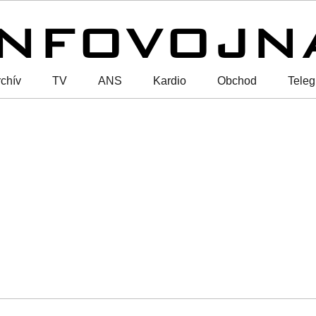
chív
TV
ANS
Kardio
Obchod
Tele