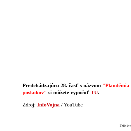
Predchádzajúcu 28. časť s názvom
"Plandémia v
poskokov"
si môžete vypočuť
TU
.
Zdroj:
InfoVojna
/ YouTube
Zdiela