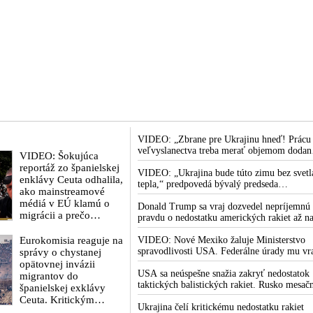
VIDEO: „Zbrane pre Ukrajinu hneď! Prácu
veľvyslanectva treba merať objemom dodan
VIDEO: Šokujúca
zbraní, financií, politických rozhodnutí a
reportáž zo španielskej
krokov tlaku na nepriateľa,“ povedal
VIDEO: „Ukrajina bude túto zimu bez svetl
enklávy Ceuta odhalila,
Volodymyr Zelenskyj zhromaždeným
tepla,“ predpovedá bývalý predseda
ako mainstreamové
ukrajinským diplomatom v Kyjeve. Donald
ukrajinského parlamentu Dmytro Razumko
médiá v EÚ klamú o
Trump mu potom odkázal, že USA Ukrajin
Donald Trump sa vraj dozvedel nepríjemnú
migrácii a prečo
nedodajú protiraketové systémy Patriot
pravdu o nedostatku amerických rakiet až n
európska politika pod
rokovaní svojej vlády v prezidentskom sídle
rúškom Migračného
Eurokomisia reaguje na
Camp David v Marylande, a preto musel
VIDEO: Nové Mexiko žaluje Ministerstvo
paktu migráciu v
odložiť plánované útoky na Irán. Prezident
spravodlivosti USA. Federálne úrady mu vr
správy o chystanej
skutočnosti podporuje
USA sa pre to údajne pohádal so šéfom
bránia vo vyšetrovaní sexuálnych zločinov
opätovnej invázii
Pentagónu, lebo bol presvedčený o opaku
organizátora pedofilnej siete Jeffreyho
USA sa neúspešne snažia zakryť nedostatok
migrantov do
Epsteina. Ten mal nariadiť, aby dve dievčat
taktických balistických rakiet. Rusko mesač
španielskej exklávy
zo zahraničia, ktoré boli uškrtené počas
vyprodukuje viac rakiet, než koľko vyrobia
Ceuta. Kritickým
drsného fetišistického sexu, pochovali v
všetci producenti systémov Patriot dohroma
Ukrajina čelí kritickému nedostatku rakiet
termínom je 15. august