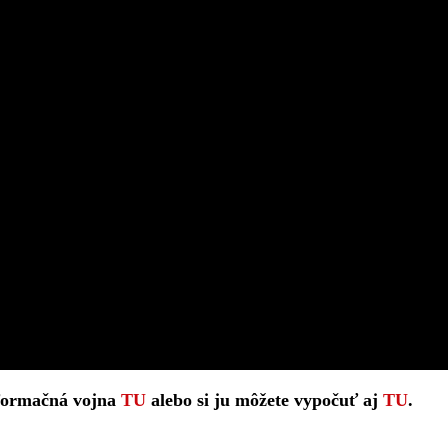
Informačná vojna
TU
alebo si ju môžete vypočuť aj
TU
.