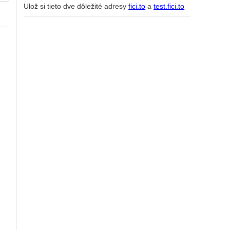
Ulož si tieto dve dôležité adresy
fici.to
a
test.fici.to