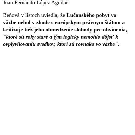
Juan Fernando López Aguilar.
Beňová v listoch uviedla, že
Lučanského pobyt vo
väzbe nebol v zhode s európskym právnym štátom a
kritizuje tiež jeho obmedzenie slobody pre obvinenia,
"ktoré sú roky staré a tým logicky nemohlo dôjsť k
ovplyvňovaniu svedkov, ktorí sú rovnako vo väzbe"
.