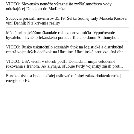
Zelenskyj medzitým v Kyjeve naliehal na zhromaždených diplomatov,
VIDEO: Slovensko nemôže výraznejšie zvýšiť množstvo vody
VIDEO: Strácame civilizačný „náter“. Ak sa potvrdí
aby vo svete zháňali energie pre Ukrajinu na zimu. Putin vraj bude
odtekajúcej Dunajom do Maďarska
dokopanie generála Lučanského, je to na odstúpenie ministerky
mobilizovať a vojna sa do zimy pravdepodobne neskončí
spravodlivosti
Sudcovia porazili novinárov 35:19. Šéfka Súdnej rady Marcela Kosová
viní Denník N z krivenia reality
Zo strany parlamentu a Matovičovej vlády dochádza k
masívnej deštrukcii právneho štátu a k porušovaniu základných
Médiá pri najväčšom škandále roka zborovo mlčia. Vypočúvanie
bývaleho hlavného lekárskeho poradcu Bieleho domu Anthonyho
slobôd občanov, varujú sudcovia
Fauciho pred výborom amerického Senátu väčšina médií ignorovala
VIDEO: Rusko uskutočnilo rozsiahly útok na logistické a distribučné
Žilinka uložil krajskému prokurátorovi bezodkladne preskúmať
centrá vojenských dodávok na Ukrajine. Ukrajinská protivzdušná obrana
okolnosti ohľadne údajného dobitia generála Lučanského vo
nedokázala počas ničivého nočného útoku na Kyjev a jeho okolie
väzbe
zachytiť ani jednu ruskú raketu
VIDEO: USA viedli v utorok podľa Donalda Trumpa celodenné
rokovania s Iránom. Ak zlyhajú, sľubuje tvrdý vojenský zásah proti
Slovensku hrozí medzinárodný škandál. Policajného
Teheránu
exprezidenta generála Lučanského dobili bachari alebo väzni a
Eurokomisia sa bude naďalej usilovať o úplný zákaz dodávok ruskej
Mikulec sa tvári, že sa nič nestalo
energie do EÚ
VIDEO: Pani ministerka, okamžite vysvetlite, čo sa stalo vo
väznici Milanovi Lučanskému, vyzval Kolíkovú expremiér
Fico
Lučanský mal utrpieť vo väzbe viacnásobnú zlomeninu
nadočnicového oblúku s krvácaním do mozgu
Ďalšia vzbura proti pomerom v justícii: Advokáti vyšli do ulíc
bojovať za rok väzneného kolegu