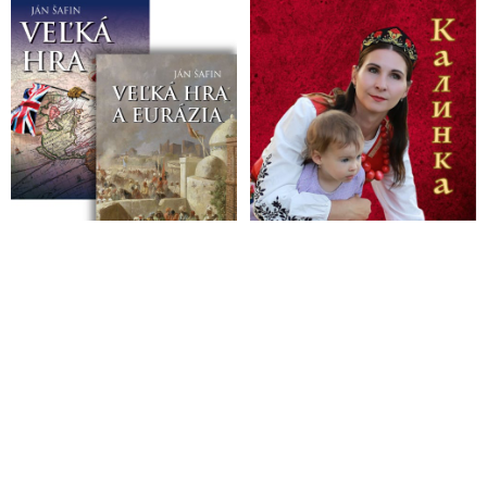
Súdnej rady Mazák na list sudcov o masívnej deštrukcii
právneho štátu
Na Slovensku dochádza zo strany parlamentu a hlavne vlády k
masívnej deštrukcii právneho štátu, varuje 14 sudcov
VIDEO: Redaktor sa kriticky vyjadril o súčasnej vlne politicky
motivovaného zatýkania vplyvných osôb. Vy nejak smútite za
predchádzajúcou dobou, reagoval arogantne Sulík
Bývalý elitný vyšetrovateľ o Matovičovom právnom
bezvedomí a prekračovaní právomocí predsedom vlády
VIDEO: Šokujúce fakty o sadistických a gestapáckych
praktikách na Úrade špeciálnej prokuratúry!
Rada prokurátorov označila Baránikov návrh zákona o
prokuratúre za neakceptovateľný, bezprecedentný a
podkopávajúci základné princípy fungovania právneho štátu
Združenie sudcov Slovenska označilo vládnu reformu
súdnictva za politicky účelovú
Bude šéf SIS Vladimír Pčolinský obvinený z korupcie a
vyzvedačstva?