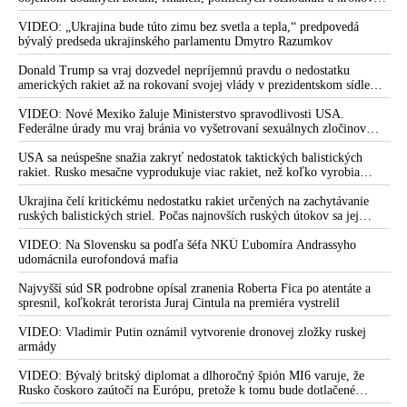
tlaku na nepriateľa,“ povedal Volodymyr Zelenskyj zhromaždeným
Kauza Lučanský je škandál a fatálne zlyhanie celého reťazca
ukrajinským diplomatom v Kyjeve. Donald Trump mu potom odkázal,
VIDEO: „Ukrajina bude túto zimu bez svetla a tepla,“ predpovedá
že USA Ukrajine nedodajú protiraketové systémy Patriot
bývalý predseda ukrajinského parlamentu Dmytro Razumkov
súčasnej moci!
Z výsluchu Milana Lučanského po zadržaní: Tak začnem vami,
Donald Trump sa vraj dozvedel nepríjemnú pravdu o nedostatku
amerických rakiet až na rokovaní svojej vlády v prezidentskom sídle
pán Lipšic, čo na vás všetko viem!
Camp David v Marylande, a preto musel odložiť plánované útoky na
Irán. Prezident USA sa pre to údajne pohádal so šéfom Pentagónu, lebo
VIDEO: Nové Mexiko žaluje Ministerstvo spravodlivosti USA.
Čo sa to, preboha, na Slovensku deje?! Je Lučanský obeťou
bol presvedčený o opaku
Federálne úrady mu vraj bránia vo vyšetrovaní sexuálnych zločinov
Matovičovej mafie?
organizátora pedofilnej siete Jeffreyho Epsteina. Ten mal nariadiť, aby
dve dievčatá zo zahraničia, ktoré boli uškrtené počas drsného
USA sa neúspešne snažia zakryť nedostatok taktických balistických
Generál Lučanský po pokuse o samovraždu vo väzbe utrpel
fetišistického sexu, pochovali v blízkosti jeho ranča v tomto americkom
rakiet. Rusko mesačne vyprodukuje viac rakiet, než koľko vyrobia
mozgovú smrť! Matovič nesie plnú zodpovednosť za tragédiu!
štáte
všetci producenti systémov Patriot dohromady
Ukrajina čelí kritickému nedostatku rakiet určených na zachytávanie
Forisch a spol.: Kandidát na šéfa Špeciálnej prokuratúry Lipšic
ruských balistických striel. Počas najnovších ruských útokov sa jej
je závadová osoba s kontaktmi a prepojeniami na pochybné
nepodarilo zostreliť ani jednu. Volodymyr Zelenskyj sa v zúfalstve snaží
živly
prostredníctvom NATO zabezpečiť ich dodávky
VIDEO: Na Slovensku sa podľa šéfa NKÚ Ľubomíra Andrassyho
udomácnila eurofondová mafia
VIDEO: Zneužívanie inštitútu kolúznej väzby, cynická výroba
hrdinov z kajúcnikov a psychický kolaps a zásadný rozpad
Najvyšší súd SR podrobne opísal zranenia Roberta Fica po atentáte a
spresnil, koľkokrát terorista Juraj Cintula na premiéra vystrelil
osobnosti Igora Matoviča
VIDEO: Vladimir Putin oznámil vytvorenie dronovej zložky ruskej
VIDEO: Vládna koalícia urobila z väzby politický a mučiaci
armády
nástroj
VIDEO: Bývalý britský diplomat a dlhoročný špión MI6 varuje, že
Lučanského advokát Beresecký vylúčil úmyselné aj cudzie
Rusko čoskoro zaútočí na Európu, pretože k tomu bude dotlačené
zavinenie zranenia policajného exprezidenta
rovnako, ako bolo dotlačené k invázii na Ukrajinu v roku 2022.