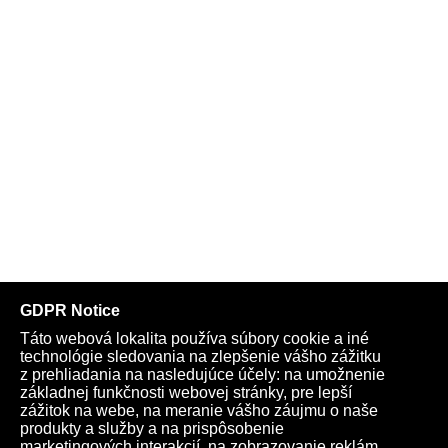
zatknutí, kauze Gorila, Haščákovej finančnej skupine, korupcii
a polícii
Aj opozícia a Monika Tódová sú v spojení s mafiou
Telegram
Youtube
Facebook
Archív
Obchod
TV
Kardio
Podporte nás