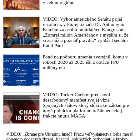
VIDEO: Lučanského tragédia je prekročením všetkých hraníc
v celom regióne
demokracie, reaguje exminister vnútra Kaliňák
Policajný exprezident generál Milan Lučanský zomrel na
VIDEO: Výbor amerického Senátu prijal
následky incidentu, ktorý spôsobila politická šikana
rezolúciu, v ktorej označil Dr. Anthonyho
Matovičovej vlády a korporátnych médií
Fauciho za osobu pohŕdajúcu Kongresom.
„Zomrel milión Američanov a myslím si, že
V nemocnici zomiera Matovičov politický väzeň generál
si zaslúžia poznať pravdu,“ vyhlásil senátor
Lučanský a premiér traumatizuje sociopatickými statusmi
Rand Paul
verejnosť korona-hystériou
Fond na podporu umenia zverejnil, komu v
Harabin: Samovražda Lučanského sa podobá „samovražde“
rokoch 2020 až 2025 išli z dotácií FPU
pedofila Epsteina
milióny eur
Baránek: Neverím, že generál Lučanský spáchal samovraždu.
Mohol byť eliminovaný zámerne. Policajný exprezident
neprežil väzbu v údajne demokratickej krajine!
VIDEO: Tucker Carlson predstavil
Exminister Čarnogurský: Ako mohol byť generál Lučanský
desaťbodový manifest svojej vízie
umiestnený na cele osamote? Keby bol na cele s ďalším
Spojených štátov, ktorý slúži ako základ pre
novú politickú platformu odštiepeneckej
spoluväzňom, pokus o samovraždu by nebol možný!
frakcie hnutia MAGA
VIDEO: Matoviča treba verejne vyhnať z Úradu vlády.
Sorosovi sluhovia Šeliga a Kolíková sú kati generála
Lučanského. Pykať musia aj hyeny ako Tódová, Vagovič a
VIDEO: „Zbrane pre Ukrajinu hneď! Prácu veľvyslanectva treba merať
politickí sluhovia z polície, prokuratúry a súdov
objemom dodaných zbraní, financií, politických rozhodnutí a krokov