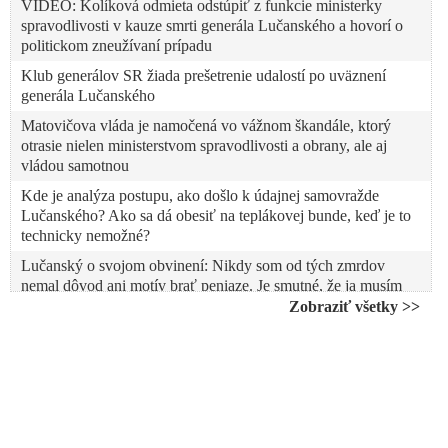
VIDEO: Kolíková odmieta odstúpiť z funkcie ministerky
spravodlivosti v kauze smrti generála Lučanského a hovorí o
politickom zneužívaní prípadu
Klub generálov SR žiada prešetrenie udalostí po uväznení
generála Lučanského
Matovičova vláda je namočená vo vážnom škandále, ktorý
otrasie nielen ministerstvom spravodlivosti a obrany, ale aj
vládou samotnou
Kde je analýza postupu, ako došlo k údajnej samovražde
Lučanského? Ako sa dá obesiť na teplákovej bunde, keď je to
technicky nemožné?
Lučanský o svojom obvinení: Nikdy som od tých zmrdov
nemal dôvod ani motív brať peniaze. Je smutné, že ja musím
dokazovať svoju nevinu a nie naopak, že by mne bola
Zobraziť všetky >>
dokázaná nejaká vina
Šéf NAKA, ktorá obvinila Lučanského vzdal hold policajnému
exprezidentovi. Zurian ho nazval bratom
List od rodiny a obrázok od dcéry Lučanskému nedali. Keď
generál zomieral, odmietli pustiť k nemu aj kňaza