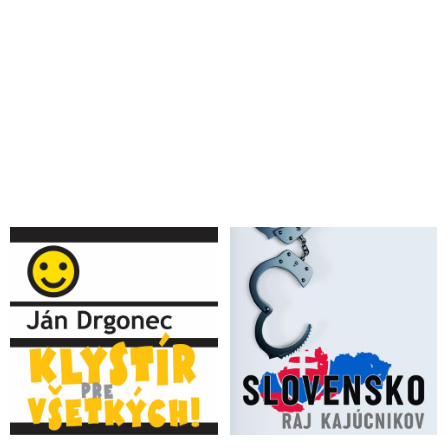
Lipšic potrebuje mať zadržaného námestníka riaditeľa SIS
Beňu pod kontrolou
Vabank v polícii, hazard v justícii a cesta k diktatúre
Zatknutý námestník riaditeľa SIS Beňa držal v hrsti vplyvného
politika. Policajný špecialista na odpočúvanie Rehák zasa
kšeftoval s nahrávkami
Zločinecká skupina vo vedení Pčolinského SIS
VIDEO: NAKA zadržala policajného exprezidenta
Lučanského. Na výsluch prišiel aj Lipšic
VIDEO: Razia NAKA v Pente a politické divadlo pre
verejnosť za ktorým stojí Matovič so sudcom Klimentom a
jeho synovcom prokurátorom Repom. To je dôvod, prečo
premiér nebol na krízovom štábe
VIDEO: NAKA zatkla vysokých funkcionárov SIS a polície.
Bývalého policajného prezidenta Lučanského sa polícii zadržať
nepodarilo
VIDEO: NAKA zadržala Haščáka. Polícia obvinila šéfa Penty
z korupcie a prania špinavých peňazí
Kandidát na šéfa prokuratúry - sudca Kliment a