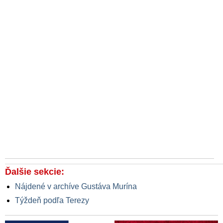
Milan Lučanský: Takto to bolo s Petrom Tóthom v prípade
Kuciak
Rada prokurátorov nepochybuje o morálnej integrite
prokurátorov Repu a Šúreka. Ficove tvrdenia považuje za
diskreditačnú kampaň
Ostré slová prokurátora o bezhlavom zatýkaní: Aby raz štát
nemusel platiť veľké odškodné!
Sudkyňa Záleská známa ako expert na kauzy s politickým
pozadím poslala policajného exprezidenta Lučanského do
väzby
Advokátska komora upozorňuje na kriminalizáciu advokátov a
varuje pred negatívnymi trendami v justícii a totálnym
zlyhaním systému: Sudcovia rozhodujú pod verejným tlakom!
Očista či ovládnutie súdnictva?
Ďalšie sekcie:
Metódy Matovičových Urválkov: Ak nebudeš udávať, budeš
Nájdené v archíve Gustáva Murína
srať krv ako Lajo
Týždeň podľa Terezy
Očista či ovládnutie súdnictva?
Prázdne slová, mizerné fakty a nekritickosť, reagoval šéf