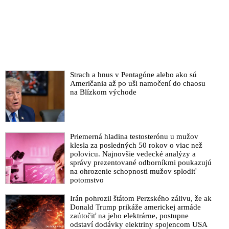
škandál!
Forisch: Ak by Lučanský vypovedal všetko čo vie, Lipšic by
dostal doživotie za vraždu Valka, Kuciaka, prevrat aj za Gorilu
Lipšic dal trestné oznámenie na Flašíka za informácie o jeho
hádke s Lučanským. V lipšicovskej demokracii môžu vynášať
informácie z vyšetrovacích spisov len Lipšic a spol., reaguje
Flašík
Strach a hnus v Pentagóne alebo ako sú
Američania až po uši namočení do chaosu
Právnik a podnikateľ Fedor Flašík má šokujúce informácie o
na Blízkom východe
zraneniach zosnulého generála Milana Lučanského
Generál Milan Lučanský – prvá obeť zločinného Matovičovho
režimu
Priemerná hladina testosterónu u mužov
VIDEO: Dozorcovia dobili generála Lučanského. Zabili ste mi
klesla za posledných 50 rokov o viac než
kamaráta a zbabrali ste všetko, čo sa dalo, odkazuje štátnym
polovicu. Najnovšie vedecké analýzy a
orgánom bezpečnostný analytik Žitný
správy prezentované odborníkmi poukazujú
na ohrozenie schopnosti mužov splodiť
VIDEO: Smrť generála Lučanskéhe je neuveriteľná záležitosť
potomstvo
a vysiela to signál do Európy a celého sveta. Úmrtie
policajného exprezidenta bude mať pre Slovensko nedozierne
Irán pohrozil štátom Perzského zálivu, že ak
následky, vyhlásila bývalá prokurátorka Generálnej
Donald Trump prikáže americkej armáde
zaútočiť na jeho elektrárne, postupne
prokuratúry
odstaví dodávky elektriny spojencom USA