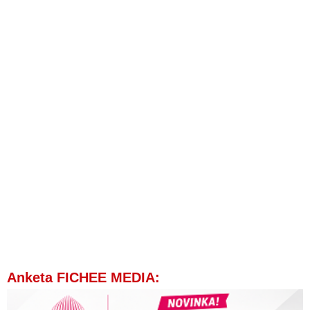
VIDEO: NAKA zadržala špeciálneho prokurátora Dušana
Kováčika
Pre svedectvo zadržaného šéfa finančnej správy proti mocným
zriadia špeciálny tím
NAKA zadržala bývalého šéfa protikorupčnej jednotky
Krajmera
Lov na Bödöra, mocenský boj a účelové správy v záujme
Matovičovej koalície
NAKA zadržala podnikateľa Norberta Bödöra
Tóth vypovedal, že Bödör získal pre Kočnera lustrácie
novinárov z najvyšších miest polície
Peter Tóth vypovedal, že prokurátor Kováčik vynášal
Bödörovi informácie
Ficova otvorená výzva šéfredaktorovi dezinformačného portálu
Aktuality.sk
Špeciálny prokurátor Dušan Kováčik sa rozhýbal a podal svoju
Anketa FICHEE MEDIA:
prvú obžalobu na konateľov hotela CARLTON
Lučanský sa pýta, či tútorom vyšetrovateľa vraždy Kuciaka