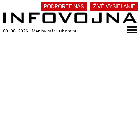
PODPORTE NÁS
ŽIVÉ VYSIELANIE
09. 08. 2026
|
Meniny má:
Ľubomíra