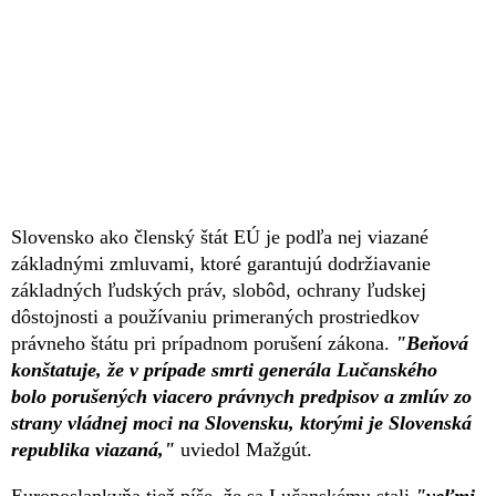
Slovensko ako členský štát EÚ je podľa nej viazané
základnými zmluvami, ktoré garantujú dodržiavanie
základných ľudských práv, slobôd, ochrany ľudskej
dôstojnosti a používaniu primeraných prostriedkov
právneho štátu pri prípadnom porušení zákona.
"Beňová
konštatuje, že v prípade smrti generála Lučanského
bolo porušených viacero právnych predpisov a zmlúv zo
strany vládnej moci na Slovensku, ktorými je Slovenská
republika viazaná,"
uviedol Mažgút.
Europoslankyňa tiež píše, že sa Lučanskému stali
"veľmi