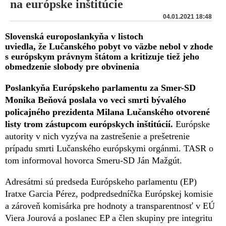
na európske inštitúcie
04.01.2021 18:48
Slovenská europoslankyňa v listoch
uviedla, že Lučanského pobyt vo väzbe nebol v zhode
s európskym právnym štátom a kritizuje tiež jeho
obmedzenie slobody pre obvinenia
Poslankyňa Európskeho parlamentu za Smer-SD
Monika Beňová poslala vo veci smrti bývalého
policajného prezidenta Milana Lučanského otvorené
listy trom zástupcom európskych inštitúcií.
Európske
autority v nich vyzýva na zastrešenie a prešetrenie
prípadu smrti Lučanského európskymi orgánmi. TASR o
tom informoval hovorca Smeru-SD Ján Mažgút.
Adresátmi sú predseda Európskeho parlamentu (EP)
Iratxe Garcia Pérez, podpredsedníčka Európskej komisie
a zároveň komisárka pre hodnoty a transparentnosť v EÚ
Viera Jourová a poslanec EP a člen skupiny pre integritu