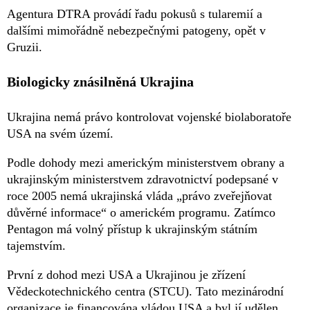
Agentura DTRA provádí řadu pokusů s tularemií a
dalšími mimořádně nebezpečnými patogeny, opět v
Gruzii.
Biologicky znásilněná Ukrajina
Ukrajina nemá právo kontrolovat vojenské biolaboratoře
USA na svém území.
Podle dohody mezi americkým ministerstvem obrany a
ukrajinským ministerstvem zdravotnictví podepsané v
roce 2005 nemá ukrajinská vláda „právo zveřejňovat
důvěrné informace“ o americkém programu. Zatímco
Pentagon má volný přístup k ukrajinským státním
tajemstvím.
První z dohod mezi USA a Ukrajinou je zřízení
Vědeckotechnického centra (STCU). Tato mezinárodní
organizace je financována vládou USA a byl jí udělen