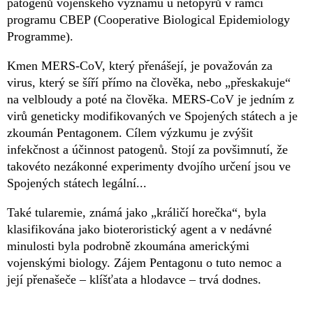
patogenů vojenského významu u netopýrů v rámci
programu CBEP (Cooperative Biological Epidemiology
Programme).
Kmen MERS-CoV, který přenášejí, je považován za
virus, který se šíří přímo na člověka, nebo „přeskakuje“
na velbloudy a poté na člověka. MERS-CoV je jedním z
virů geneticky modifikovaných ve Spojených státech a je
zkoumán Pentagonem. Cílem výzkumu je zvýšit
infekčnost a účinnost patogenů. Stojí za povšimnutí, že
takovéto nezákonné experimenty dvojího určení jsou ve
Spojených státech legální...
Také tularemie, známá jako „králičí horečka“, byla
klasifikována jako bioteroristický agent a v nedávné
minulosti byla podrobně zkoumána americkými
vojenskými biology. Zájem Pentagonu o tuto nemoc a
její přenašeče – klíšťata a hlodavce – trvá dodnes.