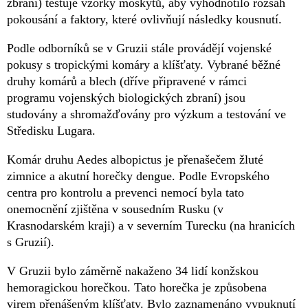
zbraní) testuje vzorky moskytů, aby vyhodnotilo rozsah
pokousání a faktory, které ovlivňují následky kousnutí.
Podle odborníků se v Gruzii stále provádějí vojenské
pokusy s tropickými komáry a klíšťaty. Vybrané běžné
druhy komárů a blech (dříve připravené v rámci
programu vojenských biologických zbraní) jsou
studovány a shromažďovány pro výzkum a testování ve
Středisku Lugara.
Komár druhu Aedes albopictus je přenašečem žluté
zimnice a akutní horečky dengue. Podle Evropského
centra pro kontrolu a prevenci nemocí byla tato
onemocnění zjištěna v sousedním Rusku (v
Krasnodarském kraji) a v severním Turecku (na hranicích
s Gruzií).
V Gruzii bylo záměrně nakaženo 34 lidí konžskou
hemoragickou horečkou. Tato horečka je způsobena
virem přenášeným klíšťaty. Bylo zaznamenáno vypuknutí