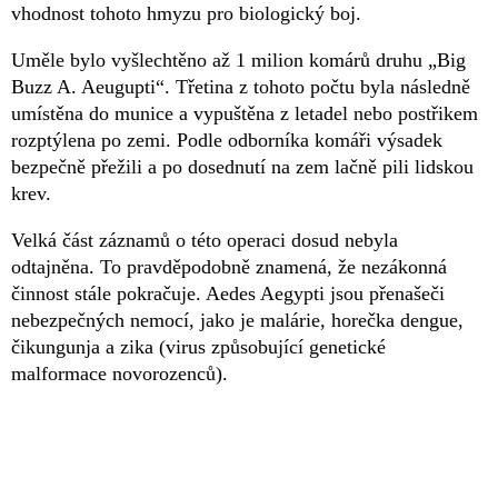
vhodnost tohoto hmyzu pro biologický boj.
Uměle bylo vyšlechtěno až 1 milion komárů druhu „Big
Buzz A. Aeugupti“. Třetina z tohoto počtu byla následně
umístěna do munice a vypuštěna z letadel nebo postřikem
rozptýlena po zemi. Podle odborníka komáři výsadek
bezpečně přežili a po dosednutí na zem lačně pili lidskou
krev.
Velká část záznamů o této operaci dosud nebyla
odtajněna. To pravděpodobně znamená, že nezákonná
činnost stále pokračuje. Aedes Aegypti jsou přenašeči
nebezpečných nemocí, jako je malárie, horečka dengue,
čikungunja a zika (virus způsobující genetické
malformace novorozenců).