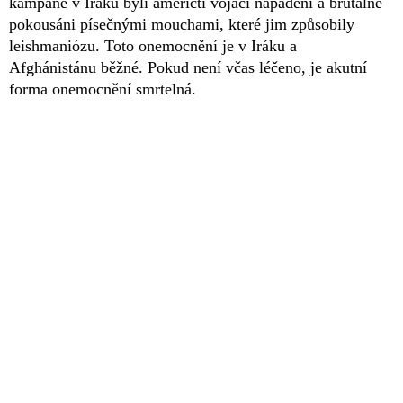
kampaně v Iráku byli američtí vojáci napadeni a brutálně
pokousáni písečnými mouchami, které jim způsobily
leishmaniózu. Toto onemocnění je v Iráku a
Afghánistánu běžné. Pokud není včas léčeno, je akutní
forma onemocnění smrtelná.