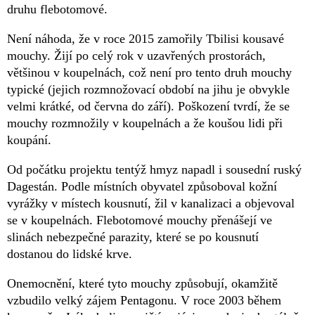
druhu flebotomové.
Není náhoda, že v roce 2015 zamořily Tbilisi kousavé
mouchy. Žijí po celý rok v uzavřených prostorách,
většinou v koupelnách, což není pro tento druh mouchy
typické (jejich rozmnožovací období na jihu je obvykle
velmi krátké, od června do září). Poškození tvrdí, že se
mouchy rozmnožily v koupelnách a že koušou lidi při
koupání.
Od počátku projektu tentýž hmyz napadl i sousední ruský
Dagestán. Podle místních obyvatel způsoboval kožní
vyrážky v místech kousnutí, žil v kanalizaci a objevoval
se v koupelnách. Flebotomové mouchy přenášejí ve
slinách nebezpečné parazity, které se po kousnutí
dostanou do lidské krve.
Onemocnění, které tyto mouchy způsobují, okamžitě
vzbudilo velký zájem Pentagonu. V roce 2003 během