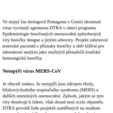
Ve stejný čas biologové Pentagonu v Gruzii zkoumali
virus vyvinutý agenturou DTRA v rámci programu
Epidemiologie horečnatých onemocnění způsobených
viry horečky dengue a jinými arboviry. Projekt zahrnoval
testování pacientů s příznaky horečky a sběr klíšťat pro
laboratorní analýzu jako možných přenašečů konžské
hemoragické horečky.
Netopýří virus MERS-CoV
Je obecně známo, že netopýři jsou zdrojem eboly,
blízkovýchodního respiračního syndromu (MERS) a
dalších smrtelných onemocnění. Způsob, jakým se tyto
viry dostávají k lidem, však dosud není zcela objasněn.
DTRA provádí řadu projektů zaměřených na studium