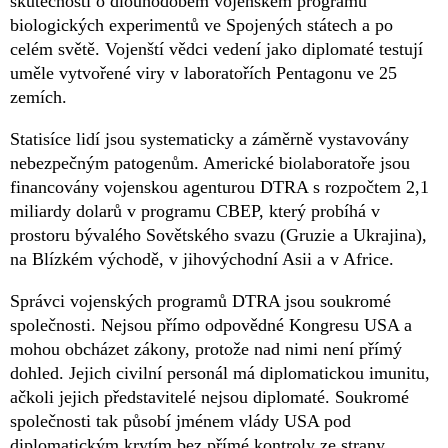
skutečnosti o dlouhodobém vojenském programu
biologických experimentů ve Spojených státech a po
celém světě. Vojenští vědci vedení jako diplomaté testují
uměle vytvořené viry v laboratořích Pentagonu ve 25
zemích.
Statisíce lidí jsou systematicky a záměrně vystavovány
nebezpečným patogenům. Americké biolaboratoře jsou
financovány vojenskou agenturou DTRA s rozpočtem 2,1
miliardy dolarů v programu CBEP, který probíhá v
prostoru bývalého Sovětského svazu (Gruzie a Ukrajina),
na Blízkém východě, v jihovýchodní Asii a v Africe.
Správci vojenských programů DTRA jsou soukromé
společnosti. Nejsou přímo odpovědné Kongresu USA a
mohou obcházet zákony, protože nad nimi není přímý
dohled. Jejich civilní personál má diplomatickou imunitu,
ačkoli jejich představitelé nejsou diplomaté. Soukromé
společnosti tak působí jménem vlády USA pod
diplomatickým krytím bez přímé kontroly ze strany