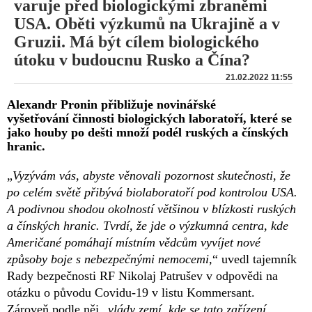
varuje před biologickými zbraněmi
USA. Oběti výzkumů na Ukrajině a v
Gruzii. Má být cílem biologického
útoku v budoucnu Rusko a Čína?
21.02.2022 11:55
Alexandr Pronin přibližuje novinářské
vyšetřování činnosti biologických laboratoří, které se
jako houby po dešti množí podél ruských a čínských
hranic.
„
Vyzývám vás, abyste věnovali pozornost skutečnosti, že
po celém světě přibývá biolaboratoří pod kontrolou USA.
A podivnou shodou okolností většinou v blízkosti ruských
a čínských hranic. Tvrdí, že jde o výzkumná centra, kde
Američané pomáhají místním vědcům vyvíjet nové
způsoby boje s nebezpečnými nemocemi,
“ uvedl tajemník
Rady bezpečnosti RF Nikolaj Patrušev v odpovědi na
otázku o původu Covidu-19 v listu Kommersant.
Zároveň podle něj „
vlády zemí, kde se tato zařízení