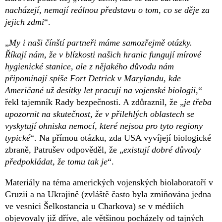
nacházejí, nemají reálnou představu o tom, co se děje za
jejich zdmi
“.
„
My i naši čínští partneři máme samozřejmě otázky.
Říkají nám, že v blízkosti našich hranic fungují mírové
hygienické stanice, ale z nějakého důvodu nám
připomínají spíše Fort Detrick v Marylandu, kde
Američané už desítky let pracují na vojenské biologii,
“
řekl tajemník Rady bezpečnosti. A zdůraznil, že „
je třeba
upozornit na skutečnost, že v přilehlých oblastech se
vyskytují ohniska nemocí, které nejsou pro tyto regiony
typické
“. Na přímou otázku, zda USA vyvíjejí biologické
zbraně, Patrušev odpověděl, že „
existují dobré důvody
předpokládat, že tomu tak je
“.
Materiály na téma amerických vojenských biolaboratoří v
Gruzii a na Ukrajině (zvláště často byla zmiňována jedna
ve vesnici Šelkostancia u Charkova) se v médiích
objevovaly již dříve, ale většinou pocházely od tajných