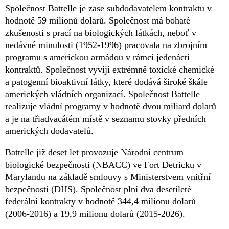
Společnost Battelle je zase subdodavatelem kontraktu v
hodnotě 59 milionů dolarů. Společnost má bohaté
zkušenosti s prací na biologických látkách, neboť v
nedávné minulosti (1952-1996) pracovala na zbrojním
programu s americkou armádou v rámci jedenácti
kontraktů. Společnost vyvíjí extrémně toxické chemické
a patogenní bioaktivní látky, které dodává široké škále
amerických vládních organizací. Společnost Battelle
realizuje vládní programy v hodnotě dvou miliard dolarů
a je na třiadvacátém místě v seznamu stovky předních
amerických dodavatelů.
Battelle již deset let provozuje Národní centrum
biologické bezpečnosti (NBACC) ve Fort Detricku v
Marylandu na základě smlouvy s Ministerstvem vnitřní
bezpečnosti (DHS). Společnost plní dva desetileté
federální kontrakty v hodnotě 344,4 milionu dolarů
(2006-2016) a 19,9 milionu dolarů (2015-2026).