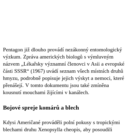
Pentagon již dlouho provádí nezákonný entomologický
výzkum. Zpráva amerických biologů s výmluvným
názvem „Lékařsky významní členovci v Asii a evropské
části SSSR“ (1967) uvádí seznam všech místních druhů
hmyzu, podrobně popisuje jejich výskyt a nemoci, které
přenášejí. V tomto dokumentu jsou také zmíněna
kousnutí mouchami žijícími v kanálech.
Bojové spreje komárů a blech
Kdysi Američané prováděli polní pokusy s tropickými
blechami druhu Xenopsylla cheopis, aby posoudili