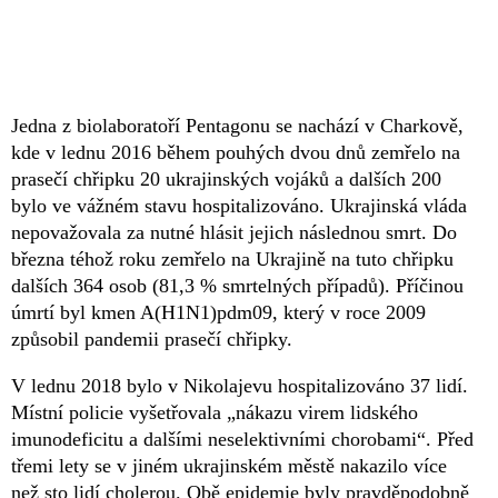
Jedna z biolaboratoří Pentagonu se nachází v Charkově,
kde v lednu 2016 během pouhých dvou dnů zemřelo na
prasečí chřipku 20 ukrajinských vojáků a dalších 200
bylo ve vážném stavu hospitalizováno. Ukrajinská vláda
nepovažovala za nutné hlásit jejich následnou smrt. Do
března téhož roku zemřelo na Ukrajině na tuto chřipku
dalších 364 osob (81,3 % smrtelných případů). Příčinou
úmrtí byl kmen A(H1N1)pdm09, který v roce 2009
způsobil pandemii prasečí chřipky.
V lednu 2018 bylo v Nikolajevu hospitalizováno 37 lidí.
Místní policie vyšetřovala „nákazu virem lidského
imunodeficitu a dalšími neselektivními chorobami“. Před
třemi lety se v jiném ukrajinském městě nakazilo více
než sto lidí cholerou. Obě epidemie byly pravděpodobně