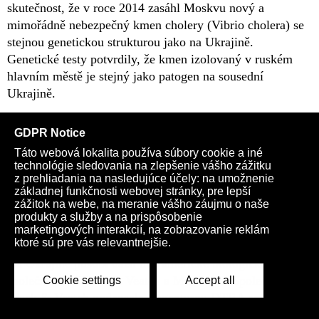
skutečnost, že v roce 2014 zasáhl Moskvu nový a
mimořádně nebezpečný kmen cholery (Vibrio cholera) se
stejnou genetickou strukturou jako na Ukrajině.
Genetické testy potvrdily, že kmen izolovaný v ruském
hlavním městě je stejný jako patogen na sousední
Ukrajině.
Vojenský výzkum na Ukrajině
Mezitím jedna z amerických společností působících na
Ukrajině – Jižní vědeckovýzkumný institut (SSRI –
Southern Scientific Research Institute) – provádí
výzkum týkající se cholery a také chřipky a ziky, což
jsou podle Pentagonu nemoci „vojenského významu“.
Na Ukrajině působí další dvě americké biologické
společnosti – Black & Veatch a Metabiota. Společnost
Black & Veatch podepsala s agenturou DTRA smlouvu v
hodnotě 198,7 milionu dolarů na zřízení a vybavení