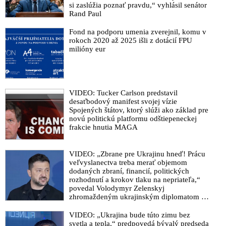
si zaslúžia poznať pravdu,“ vyhlásil senátor
Rand Paul
Fond na podporu umenia zverejnil, komu v
rokoch 2020 až 2025 išli z dotácií FPU
milióny eur
VIDEO: Tucker Carlson predstavil
desaťbodový manifest svojej vízie
Spojených štátov, ktorý slúži ako základ pre
novú politickú platformu odštiepeneckej
frakcie hnutia MAGA
VIDEO: „Zbrane pre Ukrajinu hneď! Prácu
veľvyslanectva treba merať objemom
dodaných zbraní, financií, politických
rozhodnutí a krokov tlaku na nepriateľa,“
povedal Volodymyr Zelenskyj
zhromaždeným ukrajinským diplomatom v
Kyjeve. Donald Trump mu potom odkázal,
že USA Ukrajine nedodajú protiraketové
VIDEO: „Ukrajina bude túto zimu bez
systémy Patriot
svetla a tepla,“ predpovedá bývalý predseda