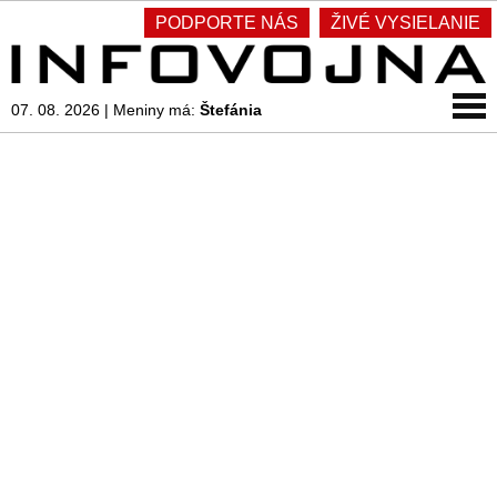
PODPORTE NÁS
ŽIVÉ VYSIELANIE
07. 08. 2026
|
Meniny má:
Štefánia