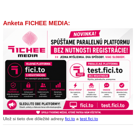
Anketa FICHEE MEDIA:
Ulož si tieto dve dôležité adresy
fici.to
a
test.fici.to