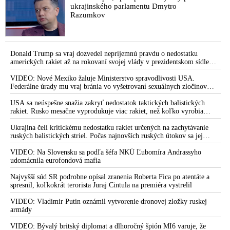
ukrajinského parlamentu Dmytro
Razumkov
Donald Trump sa vraj dozvedel nepríjemnú pravdu o nedostatku
amerických rakiet až na rokovaní svojej vlády v prezidentskom sídle
Camp David v Marylande, a preto musel odložiť plánované útoky na
Irán. Prezident USA sa pre to údajne pohádal so šéfom Pentagónu, lebo
VIDEO: Nové Mexiko žaluje Ministerstvo spravodlivosti USA.
bol presvedčený o opaku
Federálne úrady mu vraj bránia vo vyšetrovaní sexuálnych zločinov
organizátora pedofilnej siete Jeffreyho Epsteina. Ten mal nariadiť, aby
dve dievčatá zo zahraničia, ktoré boli uškrtené počas drsného
USA sa neúspešne snažia zakryť nedostatok taktických balistických
fetišistického sexu, pochovali v blízkosti jeho ranča v tomto americkom
rakiet. Rusko mesačne vyprodukuje viac rakiet, než koľko vyrobia
štáte
všetci producenti systémov Patriot dohromady
Ukrajina čelí kritickému nedostatku rakiet určených na zachytávanie
ruských balistických striel. Počas najnovších ruských útokov sa jej
nepodarilo zostreliť ani jednu. Volodymyr Zelenskyj sa v zúfalstve snaží
prostredníctvom NATO zabezpečiť ich dodávky
VIDEO: Na Slovensku sa podľa šéfa NKÚ Ľubomíra Andrassyho
udomácnila eurofondová mafia
Najvyšší súd SR podrobne opísal zranenia Roberta Fica po atentáte a
spresnil, koľkokrát terorista Juraj Cintula na premiéra vystrelil
VIDEO: Vladimir Putin oznámil vytvorenie dronovej zložky ruskej
armády
VIDEO: Bývalý britský diplomat a dlhoročný špión MI6 varuje, že