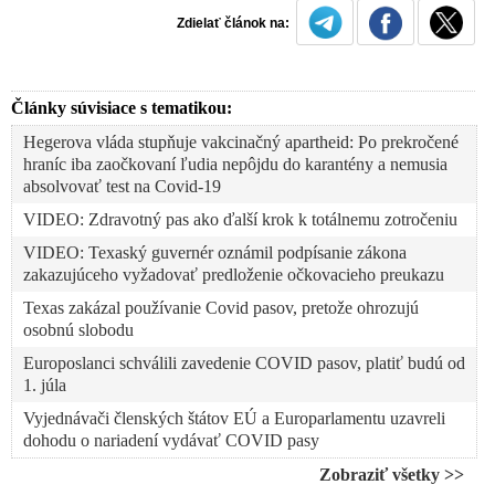
Zdielať článok na:
Články súvisiace s tematikou:
Hegerova vláda stupňuje vakcinačný apartheid: Po prekročené
hraníc iba zaočkovaní ľudia nepôjdu do karantény a nemusia
absolvovať test na Covid-19
VIDEO: Zdravotný pas ako ďalší krok k totálnemu zotročeniu
VIDEO: Texaský guvernér oznámil podpísanie zákona
zakazujúceho vyžadovať predloženie očkovacieho preukazu
Texas zakázal používanie Covid pasov, pretože ohrozujú
osobnú slobodu
Europoslanci schválili zavedenie COVID pasov, platiť budú od
1. júla
Vyjednávači členských štátov EÚ a Europarlamentu uzavreli
dohodu o nariadení vydávať COVID pasy
Vakcinačný apartheid a segregácia neočkovaných: EÚ otvorí
Zobraziť všetky >>