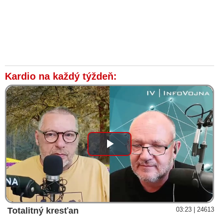
Kardio na každý týždeň:
Play
Video
Totalitný kresťan
03:23 | 24613