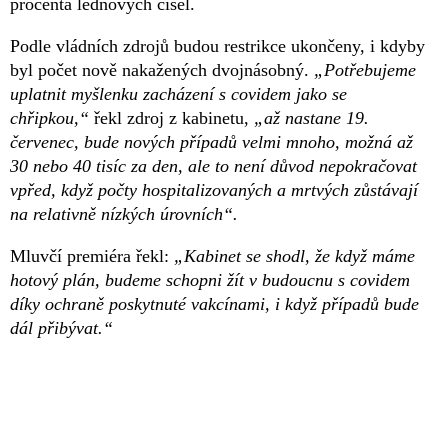
procenta lednových čísel.
Podle vládních zdrojů budou restrikce ukončeny, i kdyby
byl počet nově nakažených dvojnásobný.
„Potřebujeme
uplatnit myšlenku zacházení s covidem jako se
chřipkou,“
řekl zdroj z kabinetu,
„až nastane 19.
červenec, bude nových případů velmi mnoho, možná až
30 nebo 40 tisíc za den, ale to není důvod nepokračovat
vpřed, když počty hospitalizovaných a mrtvých zůstávají
na relativně nízkých úrovních“.
Mluvčí premiéra řekl:
„Kabinet se shodl, že když máme
hotový plán, budeme schopni žít v budoucnu s covidem
díky ochraně poskytnuté vakcínami, i když případů bude
dál přibývat.“