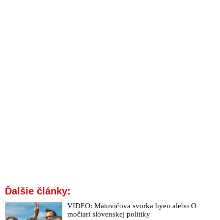
hranice členských krajín pre všetky úplne zaočkované osoby
57 vedcov a lekárov vyzýva na okamžité zastavenie všetkých
druhov očkovania proti Covid-19
Cestovka Bubo ponúka výrazné zľavy iba pre zaočkovaných
klientov. Právnička Pirošíková poukazuje na porušovanie
antidiskriminačného zákona
Harabin chce do trestného poriadku presadiť päť rokov basy za
nútené testovanie, očkovanie a nosenie rúška
Europarlament odhlasoval zavedenie Covid pasov
EÚ covid-pasy: Prológ k vytvoreniu digitálnej platformy pre
správu sveta?
VIDEO: Digitálny zelený certifikát, alias „kovid pas“ už nie je
hoaxom ale realitou!
WHO proti covid pasům: Výhody pro očkované jen prohloubí
nerovnost
VIDEO: Důrazné varování před vakcinačními pasy
Ďalšie články:
VIDEO: Vakcinační pasy, roušky, zákazy – tohle už dávno
VIDEO: Matovičova svorka hyen alebo O
není o viru
močiari slovenskej politiky