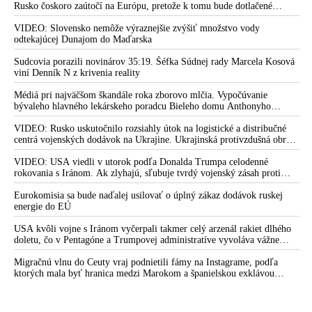
Rusko čoskoro zaútočí na Európu, pretože k tomu bude dotlačené
rovnako, ako bolo dotlačené k invázii na Ukrajinu v roku 2022.
Zelenskyj medzitým v Kyjeve naliehal na zhromaždených diplomatov,
VIDEO: Slovensko nemôže výraznejšie zvýšiť množstvo vody
aby vo svete zháňali energie pre Ukrajinu na zimu. Putin vraj bude
odtekajúcej Dunajom do Maďarska
mobilizovať a vojna sa do zimy pravdepodobne neskončí
Sudcovia porazili novinárov 35:19. Šéfka Súdnej rady Marcela Kosová
viní Denník N z krivenia reality
Médiá pri najväčšom škandále roka zborovo mlčia. Vypočúvanie
bývaleho hlavného lekárskeho poradcu Bieleho domu Anthonyho
Fauciho pred výborom amerického Senátu väčšina médií ignorovala
VIDEO: Rusko uskutočnilo rozsiahly útok na logistické a distribučné
centrá vojenských dodávok na Ukrajine. Ukrajinská protivzdušná obrana
nedokázala počas ničivého nočného útoku na Kyjev a jeho okolie
zachytiť ani jednu ruskú raketu
VIDEO: USA viedli v utorok podľa Donalda Trumpa celodenné
rokovania s Iránom. Ak zlyhajú, sľubuje tvrdý vojenský zásah proti
Teheránu
Eurokomisia sa bude naďalej usilovať o úplný zákaz dodávok ruskej
energie do EÚ
USA kvôli vojne s Iránom vyčerpali takmer celý arzenál rakiet dlhého
doletu, čo v Pentagóne a Trumpovej administratíve vyvoláva vážne
obavy o bojaschopnosť americkej armády v prípade vypuknutia
konfliktu s Čínou alebo Ruskom
Migračnú vlnu do Ceuty vraj podnietili fámy na Instagrame, podľa
ktorých mala byť hranica medzi Marokom a španielskou exklávou
otvorená