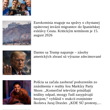
Kriminalizace Big Pharmy, vakcína mRNA způsobuje úmrtí a
poškození. EU schvaluje „digitální očkovací pas“
COVID-pasy diskriminujú neočkovaných a sú v rozpore s
rezolúciou Rady Európy, upozorňuje šéfka Slovenského fóra
Eurokomisia reaguje na správy o chystanej
cestovného ruchu
opätovnej invázii migrantov do španielskej
exklávy Ceuta. Kritickým termínom je 15.
WHO odmieta zavedenie vakcinačných pasov pre cestovanie
august 2026
Covid certifikát: Pas áno, ale diskriminácia nie
VIDEO: Izraelský očkovací apartheid a zelené pasy
Darmo sa Trump naparuje – zásoby
Európska komisia predstavila digitálny COVID cestovný pas.
amerických zbraní sú výrazne zdecimované
O zavedení očkovacích pasov sa rozhodlo oveľa skôr
Očkovacie covid pasy majú za cieľ kontrolovať pohyb ľudí,
varuje ruský lekár
Kurz žiada vytvorenie digitálneho covid-pasu pre
Polícia sa začala zaoberať podozrením zo
zaočkovaných
znásilnenia v reality šou Markízy Party
Shore. „Komerčné televízie prinášajú
totálny odpad, mozgy ľudí zasypávajú
hnojom,“ vyhlásil v reakcii exminister
školstva Juraj Draxler. „KDE SÚ protesty,
výkriky či štrajky novinárov a mediálnych