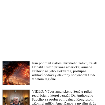
Irán pohrozil štátom Perzského zálivu, že ak
Donald Trump prikáže americkej armáde
zaútočiť na jeho elektrárne, postupne
odstaví dodávky elektriny spojencom USA
v celom regióne
VIDEO: Výbor amerického Senátu prijal
rezolúciu, v ktorej označil Dr. Anthonyho
Fauciho za osobu pohŕdajúcu Kongresom.
„Zomrel milión Američanov a myslím si, že