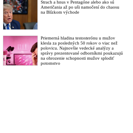
pracovníkov?“ spýtal sa
Strach a hnus v Pentagóne alebo ako sú
Američania až po uši namočení do chaosu
na Blízkom východe
Priemerná hladina testosterónu u mužov
klesla za posledných 50 rokov o viac než
polovicu. Najnovšie vedecké analýzy a
správy prezentované odborníkmi poukazujú
na ohrozenie schopnosti mužov splodiť
potomstvo