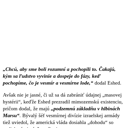
„Chcú, aby sme boli rozumní a pochopili to. Čakajú,
kým sa ľudstvo vyvinie a dospeje do fázy, keď
pochopíme, čo je vesmír a vesmírne lode,“
dodal Eshed.
Avšak nie je jasné, či už sa dá zabrániť údajnej „masovej
hystérii“, keďže Eshed prezradil mimozemskú existenciu,
pričom dodal, že majú
„podzemnú základňu v hlbinách
Marsu“
. Bývalý šéf vesmírnej divízie izraelskej armády
tiež uviedol, že americká vláda dosiahla „dohodu“ so