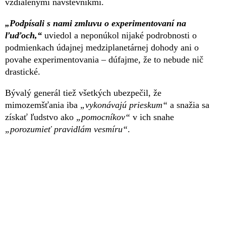
vzdialenými návštevníkmi.
„Podpísali s nami zmluvu o experimentovaní na
ľuďoch,“
uviedol a neponúkol nijaké podrobnosti o
podmienkach údajnej medziplanetárnej dohody ani o
povahe experimentovania – dúfajme, že to nebude nič
drastické.
Bývalý generál tiež všetkých ubezpečil, že
mimozemšťania iba
„vykonávajú prieskum“
a snažia sa
získať ľudstvo ako
„pomocníkov“
v ich snahe
„porozumieť pravidlám vesmíru“
.