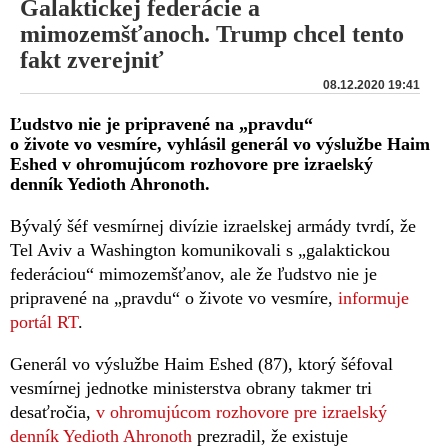
Galaktickej federácie a
mimozemšťanoch. Trump chcel tento
fakt zverejniť
08.12.2020 19:41
Ľudstvo nie je pripravené na „pravdu“
o živote vo vesmíre, vyhlásil generál vo výslužbe Haim
Eshed v ohromujúcom rozhovore pre izraelský
denník Yedioth Ahronoth.
Bývalý šéf vesmírnej divízie izraelskej armády tvrdí, že
Tel Aviv a Washington komunikovali s „galaktickou
federáciou“ mimozemšťanov, ale že ľudstvo nie je
pripravené na „pravdu“ o živote vo vesmíre,
informuje
portál RT
.
Generál vo výslužbe Haim Eshed (87), ktorý šéfoval
vesmírnej jednotke ministerstva obrany takmer tri
desaťročia,
v ohromujúcom rozhovore pre izraelský
denník Yedioth Ahronoth
prezradil, že existuje