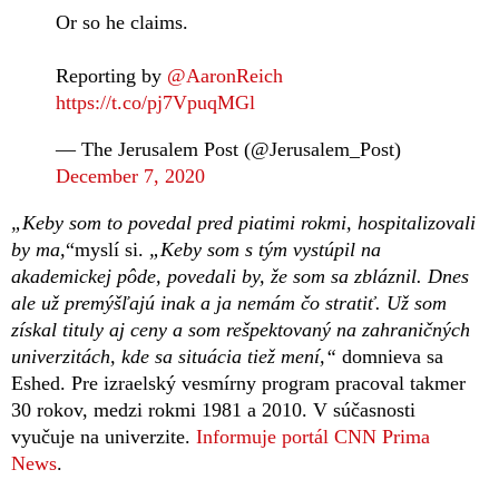
Or so he claims.
Reporting by
@AaronReich
https://t.co/pj7VpuqMGl
— The Jerusalem Post (@Jerusalem_Post)
December 7, 2020
„Keby som to povedal pred piatimi rokmi, hospitalizovali
by ma,
“myslí si.
„Keby som s tým vystúpil na
akademickej pôde, povedali by, že som sa zbláznil. Dnes
ale už premýšľajú inak a ja nemám čo stratiť. Už som
získal tituly aj ceny a som rešpektovaný na zahraničných
univerzitách, kde sa situácia tiež mení,“
domnieva sa
Eshed. Pre izraelský vesmírny program pracoval takmer
30 rokov, medzi rokmi 1981 a 2010. V súčasnosti
vyučuje na univerzite.
Informuje portál CNN Prima
News
.