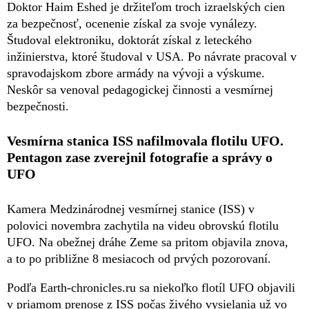
Doktor Haim Eshed je držiteľom troch izraelských cien
za bezpečnosť, ocenenie získal za svoje vynálezy.
Študoval elektroniku, doktorát získal z leteckého
inžinierstva, ktoré študoval v USA. Po návrate pracoval v
spravodajskom zbore armády na vývoji a výskume.
Neskôr sa venoval pedagogickej činnosti a vesmírnej
bezpečnosti.
Vesmírna stanica ISS nafilmovala flotilu UFO.
Pentagon zase zverejnil fotografie a správy o
UFO
Kamera Medzinárodnej vesmírnej stanice (ISS) v
polovici novembra zachytila na videu obrovskú flotilu
UFO. Na obežnej dráhe Zeme sa pritom objavila znova,
a to po približne 8 mesiacoch od prvých pozorovaní.
Podľa Earth-chronicles.ru sa niekoľko flotíl UFO objavili
v priamom prenose z ISS počas živého vysielania už vo