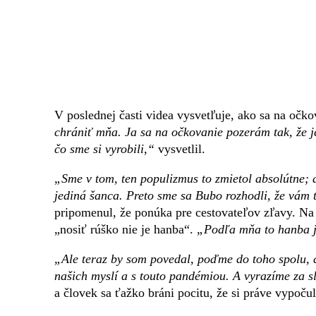
V poslednej časti videa vysvetľuje, ako sa na očk
chrániť mňa. Ja sa na očkovanie pozerám tak, že jed
čo sme si vyrobili,“
vysvetlil.
„Sme v tom, ten populizmus to zmietol absolútne; 
jediná šanca. Preto sme sa Bubo rozhodli, že vám 
pripomenul, že ponúka pre cestovateľov zľavy. Na 
„nosiť rúško nie je hanba“.
„Podľa mňa to hanba j
„Ale teraz by som povedal, poďme do toho spolu, 
našich myslí a s touto pandémiou. A vyrazíme za s
a človek sa ťažko bráni pocitu, že si práve vypoču