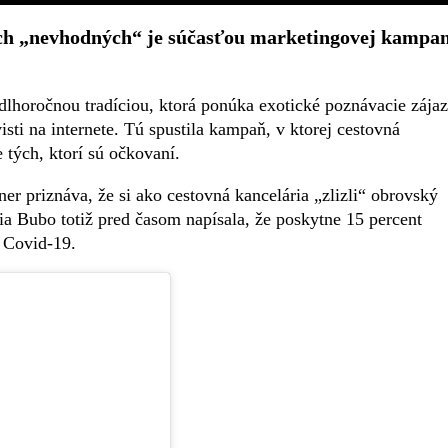
ých „nevhodných“ je súčasťou marketingovej kampa
 dlhoročnou tradíciou, ktorá ponúka exotické poznávacie zája
sti na internete. Tú spustila kampaň, v ktorej cestovná
e tých, ktorí sú očkovaní.
ner priznáva, že si ako cestovná kancelária „zlizli“ obrovský
ia Bubo totiž pred časom napísala, že poskytne 15 percent
i Covid-19.