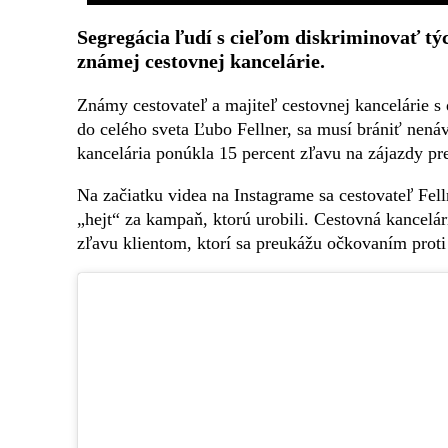
Segregácia ľudí s cieľom diskriminovať t
známej cestovnej kancelárie.
Známy cestovateľ a majiteľ cestovnej kancelárie s
do celého sveta Ľubo Fellner, sa musí brániť nenávi
kancelária ponúkla 15 percent zľavu na zájazdy pr
Na začiatku videa na Instagrame sa cestovateľ Fell
„hejt“ za kampaň, ktorú urobili. Cestovná kancelár
zľavu klientom, ktorí sa preukážu očkovaním prot