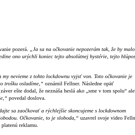
ovanie pozerá.
„Ja sa na očkovanie nepozerám tak, že by malo
ine ono urýchli koniec tejto absolútnej hystérie, tejto hlúpos
a my nevieme z tohto lockdownu vyjsť von. Toto očkovanie je
to trošku osladíme,“
oznámil Fellner. Následne opäť
záver ešte dodal, že neznáša heslá ako „sme v tom spolu“ al
e,“
povedal doslova.
dajte sa zaočkovať a rýchlejšie skoncujeme s lockdownom
lobodou. Očkovanie, to je sloboda,“
uzavrel svoje video Fell
l platenú reklamu.