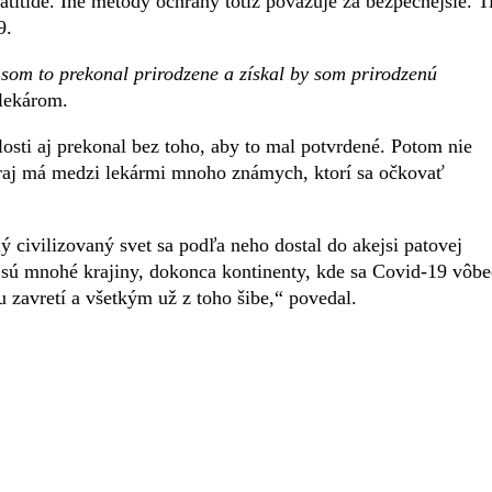
atitíde. Iné metódy ochrany totiž považuje za bezpečnejšie. T
19.
 som to prekonal prirodzene a získal by som prirodzenú
 lekárom.
osti aj prekonal bez toho, aby to mal potvrdené. Potom nie
Vraj má medzi lekármi mnoho známych, ktorí sa očkovať
ý civilizovaný svet sa podľa neho dostal do akejsi patovej
 sú mnohé krajiny, dokonca kontinenty, kde sa Covid-19 vôbe
 zavretí a všetkým už z toho šibe,“ povedal.