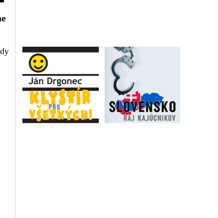
ne
zdy