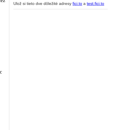
iež
Ulož si tieto dve dôležité adresy
fici.to
a
test.fici.to
c