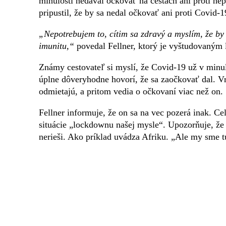
minulosti nedával očkovať na cestách ani proti hep
pripustil, že by sa nedal očkovať ani proti Covid-
„Nepotrebujem to, cítim sa zdravý a myslím, že by
imunitu,“
povedal Fellner, ktorý je vyštudovaným
Známy cestovateľ si myslí, že Covid-19 už v minul
úplne dôveryhodne hovorí, že sa zaočkovať dal. 
odmietajú, a pritom vedia o očkovaní viac než on.
Fellner informuje, že on sa na vec pozerá inak. Cel
situácie „lockdownu našej mysle“. Upozorňuje, že
nerieši. Ako príklad uvádza Afriku. „Ale my sme tu