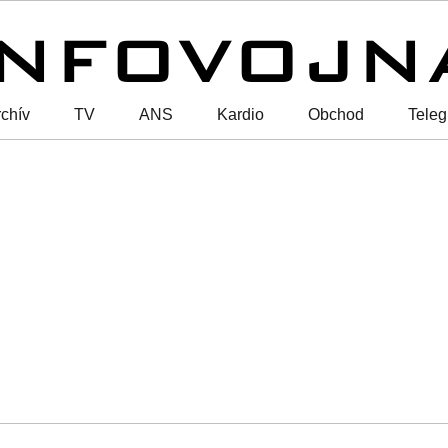
chív
TV
ANS
Kardio
Obchod
Tele