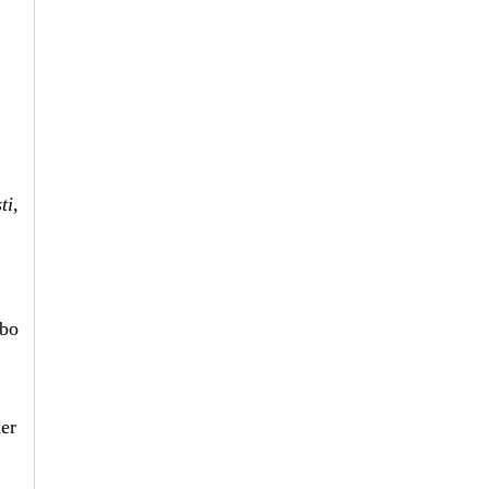
ti,
ebo
ner