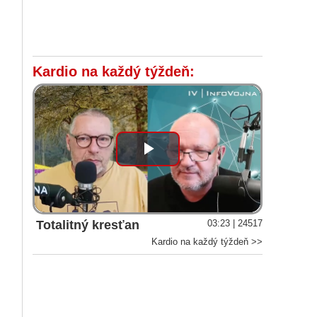
Kardio na každý týždeň:
Play
Video
Totalitný kresťan
03:23 | 24517
Kardio na každý týždeň >>