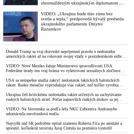
zhromaždeným ukrajinským diplomatom v
ktorá vyústila do atentátu! A výroky kňaza Gambitu oceneného
Kyjeve. Donald Trump mu potom odkázal,
štátnym vyznamenaním prezidentkou Čaputovou nemajú
že USA Ukrajine nedodajú protiraketové
VIDEO: „Ukrajina bude túto zimu bez
ďaleko od schvaľovania tohto zločinu!“
systémy Patriot
svetla a tepla,“ predpovedá bývalý predseda
ukrajinského parlamentu Dmytro
VIDEO: Vicepremiér Kaliňák, šéf brannobezpečnostného
Razumkov
výboru Gašpar a advokát Para priblížili genézu udalostí, ktoré
viedli takmer k národnej tragédii: Na počiatku bolo slovo, a to
slovo bolo “Sviňa”, potom prišli Matovičove & Sulíkove
protesty pred Bonaparte, po zmene vlády v roku 2020
Donald Trump sa vraj dozvedel nepríjemnú pravdu o nedostatku
kriminalizácia Smeru, snaha spraviť z neho zločineckú
amerických rakiet až na rokovaní svojej vlády v prezidentskom sídle
Camp David v Marylande, a preto musel odložiť plánované útoky na
organizáciu a dostať jeho predsedu do väzenia,
Irán. Prezident USA sa pre to údajne pohádal so šéfom Pentagónu, lebo
VIDEO: Nové Mexiko žaluje Ministerstvo spravodlivosti USA.
prenasledovania ľudí s inými názormi a nútenie Slovákov dať
bol presvedčený o opaku
Federálne úrady mu vraj bránia vo vyšetrovaní sexuálnych zločinov
sa očkovať, zavádzanie totality vypínaním alternatívnych
organizátora pedofilnej siete Jeffreyho Epsteina. Ten mal nariadiť, aby
médií, šírenie nenávisti a hecovanie spoločnosti v uliciach
dve dievčatá zo zahraničia, ktoré boli uškrtené počas drsného
USA sa neúspešne snažia zakryť nedostatok taktických balistických
fetišistického sexu, pochovali v blízkosti jeho ranča v tomto americkom
rakiet. Rusko mesačne vyprodukuje viac rakiet, než koľko vyrobia
progresívnymi liberálmi a médiami, až prišli Šimečkove
štáte
všetci producenti systémov Patriot dohromady
mafiánske vyhrážky voči Robertovi Ficovi, ktoré vyústili do
Ukrajina čelí kritickému nedostatku rakiet určených na zachytávanie
atentátu na premiéra. Vodca Progresívneho Slovenska napriek
ruských balistických striel. Počas najnovších ruských útokov sa jej
tomu všetkému dnes naďalej šíri nenávisť
nepodarilo zostreliť ani jednu. Volodymyr Zelenskyj sa v zúfalstve snaží
prostredníctvom NATO zabezpečiť ich dodávky
VIDEO: Na Slovensku sa podľa šéfa NKÚ Ľubomíra Andrassyho
VIDEO: Bývalý šéf Úradu pre ochranu ústavných činiteľov
udomácnila eurofondová mafia
Juraj Zábojník a niekdajší člen protiteroristického komanda
Najvyšší súd SR podrobne opísal zranenia Roberta Fica po atentáte a
Ernest Nagy rozobrali detailne zlyhanie osobných strážcov
spresnil, koľkokrát terorista Juraj Cintula na premiéra vystrelil
premiéra Roberta Fica, keď sa atentátnik Juraj Cintula pokúsil