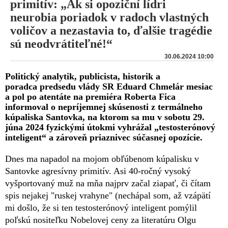
primitív: „Ak si opoziční lídri
neurobia poriadok v radoch vlastných
voličov a nezastavia to, ďalšie tragédie
sú neodvrátiteľné!“
30.06.2024 10:00
Politický analytik, publicista, historik a
poradca predsedu vlády SR Eduard Chmelár mesiac
a pol po atentáte na premiéra Roberta Fica
informoval o nepríjemnej skúsenosti z termálneho
kúpaliska Santovka, na ktorom sa mu v sobotu 29.
júna 2024 fyzickými útokmi vyhrážal „testosterónový
inteligent“ a zároveň priaznivec súčasnej opozície.
Dnes ma napadol na mojom obľúbenom kúpalisku v
Santovke agresívny primitív. Asi 40-ročný vysoký
vyšportovaný muž na mňa najprv začal ziapať, či čítam
spis nejakej "ruskej vrahyne" (nechápal som, až vzápätí
mi došlo, že si ten testosterónový inteligent pomýlil
poľskú nositeľku Nobelovej ceny za literatúru Olgu