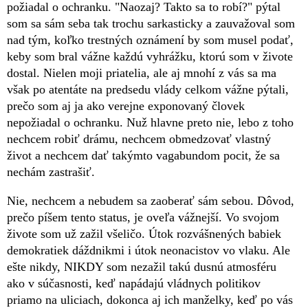
požiadal o ochranku. "Naozaj? Takto sa to robí?" pýtal
som sa sám seba tak trochu sarkasticky a zauvažoval som
nad tým, koľko trestných oznámení by som musel podať,
keby som bral vážne každú vyhrážku, ktorú som v živote
dostal. Nielen moji priatelia, ale aj mnohí z vás sa ma
však po atentáte na predsedu vlády celkom vážne pýtali,
prečo som aj ja ako verejne exponovaný človek
nepožiadal o ochranku. Nuž hlavne preto nie, lebo z toho
nechcem robiť drámu, nechcem obmedzovať vlastný
život a nechcem dať takýmto vagabundom pocit, že sa
nechám zastrašiť.
Nie, nechcem a nebudem sa zaoberať sám sebou. Dôvod,
prečo píšem tento status, je oveľa vážnejší. Vo svojom
živote som už zažil všeličo. Útok rozvášnených babiek
demokratiek dáždnikmi i útok neonacistov vo vlaku. Ale
ešte nikdy, NIKDY som nezažil takú dusnú atmosféru
ako v súčasnosti, keď napádajú vládnych politikov
priamo na uliciach, dokonca aj ich manželky, keď po vás