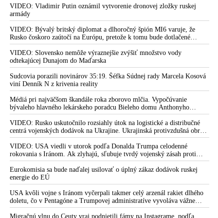
zavraždiť ho, ale hodnotili aj zlú úroveň výcviku štátnych
VIDEO: Vladimir Putin oznámil vytvorenie dronovej zložky ruskej
armády
ochrankárov
VIDEO: „Progresívci a liberáli, mali ste všetko a pre
VIDEO: Bývalý britský diplomat a dlhoročný špión MI6 varuje, že
Rusko čoskoro zaútočí na Európu, pretože k tomu bude dotlačené
Slovensko sa to skončilo katastrofálne! Ľudia vám povedali
rovnako, ako bolo dotlačené k invázii na Ukrajinu v roku 2022.
dosť. Odmietli vás v parlamentných aj v prezidentských
Zelenskyj medzitým v Kyjeve naliehal na zhromaždených diplomatov,
VIDEO: Slovensko nemôže výraznejšie zvýšiť množstvo vody
voľbách, ale vy ste sa s tým nezmierili. A tak pokračovali vaše
aby vo svete zháňali energie pre Ukrajinu na zimu. Putin vraj bude
odtekajúcej Dunajom do Maďarska
hysterické vystúpenia na námestiach, perzekúcie nepohodlných
mobilizovať a vojna sa do zimy pravdepodobne neskončí
Sudcovia porazili novinárov 35:19. Šéfka Súdnej rady Marcela Kosová
ľudí a obmedzovanie slobody. Naťahovali ste strunu a šírili
viní Denník N z krivenia reality
nenávisť voči ľuďom s inými názormi aj pred voľbami do
europarlamentu, až to vyústilo do atentátu na Roberta Fica,“
Médiá pri najväčšom škandále roka zborovo mlčia. Vypočúvanie
pripomína Braňo Ondruš vyčíňanie Šimečku & spol.
bývaleho hlavného lekárskeho poradcu Bieleho domu Anthonyho
Fauciho pred výborom amerického Senátu väčšina médií ignorovala
VIDEO: „Atentát na Roberta Fica je zrejme dielom tajných
VIDEO: Rusko uskutočnilo rozsiahly útok na logistické a distribučné
centrá vojenských dodávok na Ukrajine. Ukrajinská protivzdušná obrana
služieb, lebo usiloval o mier medzi Ukrajinou a Ruskom. K
nedokázala počas ničivého nočného útoku na Kyjev a jeho okolie
pokusu o jeho zavraždenie prispeli aj médiá hlavného prúdu
zachytiť ani jednu ruskú raketu
VIDEO: USA viedli v utorok podľa Donalda Trumpa celodenné
dlhodobým šírením nenávisti, klamaním a fašizovaním
rokovania s Iránom. Ak zlyhajú, sľubuje tvrdý vojenský zásah proti
spoločnosti,“ vyhlásil poslanec SNS Pavel Ľupták v rozhovore
Teheránu
Eurokomisia sa bude naďalej usilovať o úplný zákaz dodávok ruskej
pre srbskú Informer TV
energie do EÚ
„Na Fica bol spáchaný atentát, lebo je na strane mieru,“
USA kvôli vojne s Iránom vyčerpali takmer celý arzenál rakiet dlhého
vyhlásil maďarský premiér Orbán a poprial slovenskému
doletu, čo v Pentagóne a Trumpovej administratíve vyvoláva vážne
predsedovi vlády skoré uzdravenie
obavy o bojaschopnosť americkej armády v prípade vypuknutia
konfliktu s Čínou alebo Ruskom
Migračnú vlnu do Ceuty vraj podnietili fámy na Instagrame, podľa