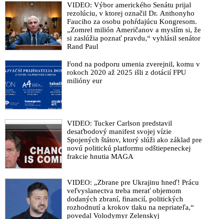
VIDEO: Výbor amerického Senátu prijal
Ján Sokol vyhlásil, že k atentátu na premiéra Roberta Fica
rezolúciu, v ktorej označil Dr. Anthonyho
prispeli ľudia, ktorí nedokázali prijať svoju nedávnu volebnú
Fauciho za osobu pohŕdajúcu Kongresom.
porážku a po skončení času pokoja chcú zase šíriť nenávisť
„Zomrel milión Američanov a myslím si, že
si zaslúžia poznať pravdu,“ vyhlásil senátor
Štefan Harabin: Dozvie sa niekedy verejnosť kto je za
Rand Paul
atentátom na Fica?
Fond na podporu umenia zverejnil, komu v
Rímskokatolícky kňaz Peter Gombita šokoval celé Slovensko,
rokoch 2020 až 2025 išli z dotácií FPU
keď pokus zavraždiť predsedu vlády sfanatizovaným
milióny eur
prívržencom progresívno-liberálnej opozície komentoval
konštatovaním, že „tábor, ktorý rozosial zlo, teraz žne, čo
zasial“. „Popierate všetko, na čom je z morálneho hľadiska
postavená kresťanská viera - lásku, spravodlivosť aj pokoru.
VIDEO: Tucker Carlson predstavil
Svojimi arogantnými výrokmi ste urazili milióny ľudí na
desaťbodový manifest svojej vízie
Slovensku, ktorí odmietajú relativizáciu zločinu,“ píše
Spojených štátov, ktorý slúži ako základ pre
podpredseda parlamentu Ľuboš Blaha v liste farárovi, ktorý
novú politickú platformu odštiepeneckej
ospravedlňuje atentát na Roberta Fica. Pripomenul, že tento
frakcie hnutia MAGA
duchovný mal ešte tú drzosť, že išiel s Čaputovou na audienciu
k pápežovi, ktorý „tento zbabelý násilný čin“ odsúdil
VIDEO: „Zbrane pre Ukrajinu hneď! Prácu
Chmelár: „Dajte pokoj Blahovi! Za atentát na Roberta Fica
veľvyslanectva treba merať objemom
nesiete zodpovednosť vy, páni Šimečka mladší, Gröhling,
dodaných zbraní, financií, politických
rozhodnutí a krokov tlaku na nepriateľa,“
Matovič, Pročko, Galko, Šimečka starší, Leško, Kostolný,
povedal Volodymyr Zelenskyj
Tódová, Schutz, Soltész, Vagovič! Vy ste vytvorili atmosféru,