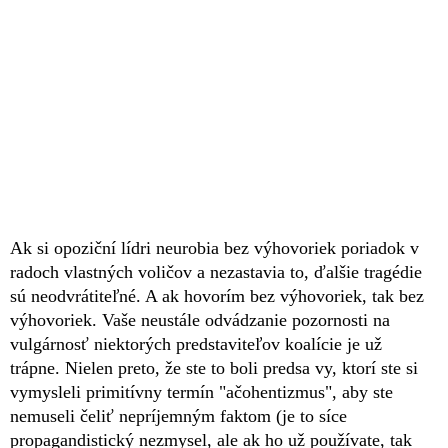
Ak si opoziční lídri neurobia bez výhovoriek poriadok v
radoch vlastných voličov a nezastavia to, ďalšie tragédie
sú neodvrátiteľné. A ak hovorím bez výhovoriek, tak bez
výhovoriek. Vaše neustále odvádzanie pozornosti na
vulgárnosť niektorých predstaviteľov koalície je už
trápne. Nielen preto, že ste to boli predsa vy, ktorí ste si
vymysleli primitívny termín "ačohentizmus", aby ste
nemuseli čeliť nepríjemným faktom (je to síce
propagandistický nezmysel, ale ak ho už používate, tak