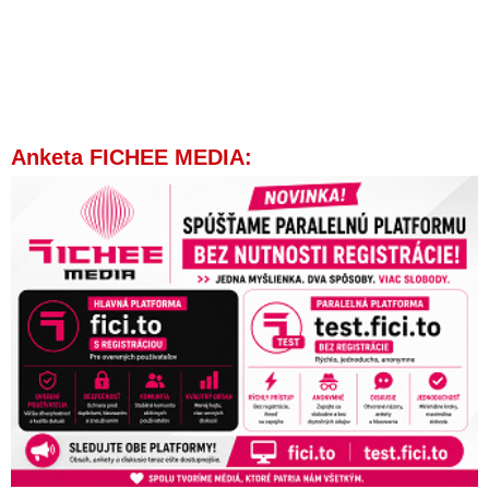
spáchal sám alebo bol koordinovaný organizovanou
skupinou,“ sľubuje minister vnútra Šutaj Eštok
VIDEO: Schvaľovatelia atentátu na premiéra Roberta Fica
pokračujú v šírení nenávisti v spoločnosti a sľubujú, že budú
zatvárať ľudí s iným názorom po tom, ako sa progresívci
dostanú k moci. „Bude tu nulová tolerancia na nenávisť,“
vyhlásil minister vnútra Šutaj Eštok, ktorý s policajným
Anketa FICHEE MEDIA:
prezidentom Solákom informoval o ďalších obvineniach
„slušnoľudí“ schvaľujúcich trestný čin úkladnej vraždy
„Tohto grázla vyzdvihujete ako novinársky vzor???,“ pýta sa
Chmelár po tom, ako Sorosova nadácia ocenila Martina
Šimečku za osobnosť slovenskej žurnalistiky. Otec vodcu
Progresívneho Slovenska pred atentátom na Roberta Fica
vyhlásil, že premiéra k moci dostala nevzdelaná lúza a verejne
hanobil slovenský národ
VIDEO: Beňová o najťažšom období v novodobej histórii
Slovenska po atentáte na nášho premiéra, ktorý je dôsledkom
šírenia nenávisti a klamstiev frustrovanou opozíciou na čele s
progresívcami, o falošných a teatrálnych výzvach Čaputovej &
spol. na zmierenie v spoločnosti, ich relativizovaní tohto
zločinu a o Robertovi Ficovi ako výnimočnom politikovi