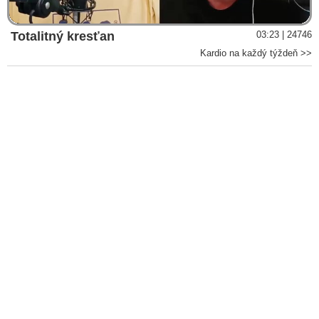
oponentov. Preniesli politiku do ulíc až to vyústilo sem,“ hovorí
Chmelár
Totalitný kresťan
03:23 | 24746
VIDEO: „Atentát na premiéra Roberta Fica súvisí s
Kardio na každý týždeň >>
geopolitickými udalosťami vo svete a s jeho premenou z
unipolárneho usporiadania na systém multipolárny,“ myslí si
Pavol Slota
VIDEO: Spochybnená teória o osamelom vlkovi: Poslanec
SNS Roman Michelko & nové informácie o pozadí atentátu na
Roberta Fica a zatiaľ nezodpovedané otázky o podozrivom
konaní sudcu špeciálneho súdu ohľadne domovej prehliadky
atentátnika, sociálnych väzieb a priateľov opozíciou a médiami
zradikalizovaného páchateľa zločinu Juraja Cintulu
VIDEO: „Niektorí novinári týždeň od politicky motivovaného
atentátu na Roberta Fica nie sú schopní pozrieť sa na seba do
zrkadla a namiesto toho, aby si priznali, že atentátnik Cintula si
osvojil ich rétoriku, tak ho pomaly idú ospravedlňovať,“
vyhlásil vicepremiér Kaliňák a pripomína ako si progresívci po
tomto trestnom čine premazali svoje sociálne siete
VIDEO: „Obrátime Zem hore nohami, aby sme zistili pravdu o
pokuse zavraždiť Roberta Fica. Či ho atentátnik Cintula