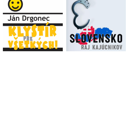
pomáhania proruským dezinformátorom a z ohrozovania
európskej bezpečnosti
VIDEO: MUDr. Bukovský pripomína moderátorovi
Kovačičovi z Markízy, ako jeho manželka Hanzelová počas
covidizmu odmietla diskutovať o faktoch mimo jej názorovej
bubliny a hlavne, ako on sám mlčal, keď zapchávali ústa
ľuďom s iným názorom na covid a konflikt na Ukrajine, keď
počas predchádzajúceho Hegero-Matovičo-Ódorovho režimu
vypínali občianske médiá a teraz ako veľký hrdina bojuje za
slobodu názoru a demokraciu
VIDEO: „Niektorí novinári sa ani dva týždne po atentáte na
Roberta Fica nedokážu pozrieť na seba do zrkadla a naďalej
pokračujú vo vymyslenom príbehu o zlých politikoch a svätých
novinároch. Moderátor Kovačič včera svojím pirátskym
sebastredným výstupom na Markíze dosiahol svetový rekord v
nepochopení, toho čo sa stalo a opäť burcoval spoločnosť k
nenávisti,“ reagoval vicepremiér Kaliňák na profesionálneho
manipulátora oceneného za svoju politickú činnosť
novinárskou cenou od Sorosovej nadácie
VIDEO: Erik Kaliňák o dehumanizácii, lžiach a šírení
nenávisti, ktoré predchádzali pokusu zavraždiť Roberta Fica.