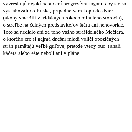
vyvreskujú nejakí nabudení progresívni fagani, aby ste sa
vysťahovali do Ruska, prípadne vám kopú do dvier
(akoby sme žili v tridsiatych rokoch minulého storočia),
o streľbe na čelných predstaviteľov štátu ani nehovoriac.
Toto sa nedialo ani za toho vášho strašidelného Mečiara,
o ktorého ére si najmä dnešní mladí voliči opozičných
strán pamätajú veľké guľové, pretože vtedy buď ťahali
káčera alebo ešte neboli ani v pláne.