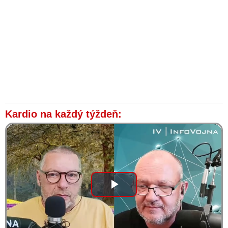
Moderátor Žďársky v debate s ním bez sebareflexie a s
cynickým úsmevom ignoruje, kto hecoval spoločnosť a debatu
o podstate problému, ktorý vyústil k 1. atentátu na slovenského
politika v našej histórii, odkláňal úplne iným smerom
Blaha: Moderátorka RTVS už prišla na to, kto môže za atentát
na premiéra. Vlastne to nakoniec vyzerá tak, že v nemocnici
leží Zuzana Čaputová a nie postrelený predseda vlády. Čo tam
po tom, že prezidentka šírila nenávisť voči Robertovi Ficovi
VIDEO: Progresívno-liberálny politický aktivista Kovačič
zneužil svoju reláciu počas živého moderovania na útoky voči
Kardio na každý týždeň:
vedeniu spravodajstva Markízy. Moderátor týždeň po atentáte
na premiéra Roberta Fica obvinil nadriadených z cenzúry a
orbanizácie televízie. Úroveň svojej diskusnej relácie
vyzdvihoval tvrdením, že získala tento týždeň novinársku cenu
udelenú Sorosovou nadáciou
VIDEO: „Robert Fico určí budúcnosť Slovenska. Atentát na
jeho osobu spôsobil najzásadnejší zlom v dejinách Slovenska.
Play
Pokus zavraždiť ho mohol mať súvis so snahami nášho
premiéra o mier, v ktorých sa plánoval angažovať po 15. máji.
Hecovanie spoločnosti odštartoval Matovič a médiá. Začali
Video
nálepkovať a ostrakizovať iné názory, ľudí a politických