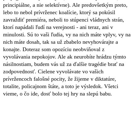
principiálne, a nie selektívne). Ale predovšetkým preto,
lebo to nebol prívrženec koalície, ktorý sa pokúsil
zavraždiť premiéra, neboli to stúpenci vládnych strán,
ktorí napádali ľudí na verejnosti - ani teraz, ani v
minulosti. Sú to vaši ľudia, vy na nich máte vplyv, vy na
nich máte dosah, tak sa už zbabelo nevyhovárajte a
konajte. Doteraz som opozíciu neobviňoval z
vyvolávania nepokojov. Ale ak neurobíte hrádzu týmto
násilnostiam, budem vás už za ďalšie tragédie brať na
zodpovednosť. Cielene vyvolávate vo vašich
prívržencoch falošné pocity, že žijeme v diktatúre,
totalite, policajnom štáte, a toto je výsledok. Všetci
vieme, o čo ide, dosť bolo tej hry na slepú babu.