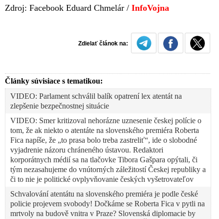
Zdroj: Facebook Eduard Chmelár /
InfoVojna
Zdielať článok na:
Články súvisiace s tematikou:
VIDEO: Parlament schválil balík opatrení lex atentát na
zlepšenie bezpečnostnej situácie
VIDEO: Smer kritizoval nehorázne uznesenie českej polície o
tom, že ak niekto o atentáte na slovenského premiéra Roberta
Fica napíše, že „to prasa bolo treba zastreliť“, ide o slobodné
vyjadrenie názoru chráneného ústavou. Redaktori
korporátnych médií sa na tlačovke Tibora Gašpara opýtali, či
tým nezasahujeme do vnútorných záležitostí Českej republiky a
či to nie je politické ovplyvňovanie českých vyšetrovateľov
Schvalování atentátu na slovenského premiéra je podle české
policie projevem svobody! Dočkáme se Roberta Fica v pytli na
mrtvoly na budově vnitra v Praze? Slovenská diplomacie by