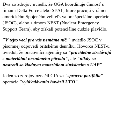
Dva zo zdrojov uviedli, že OGA koordinuje činnosť s
tímami Delta Force alebo SEAL, ktoré pracujú v rámci
amerického Spojeného veliteľstva pre špeciálne operácie
(JSOC), alebo s tímom NEST (Nuclear Emergency
Support Team), aby získali potenciálne cudzie plavidlo.
"V tejto veci pre vás nemáme nič,"
uviedlo JSOC v
písomnej odpovedi britskému denníku. Hovorca NEST-u
uviedol, že pracovníci agentúry sa
"pravidelne stretávajú
s materiálmi neznámeho pôvodu"
, ale
"nikdy sa
nestretli so žiadnym materiálom súvisiacim s UAP"
.
Jeden zo zdrojov označil CIA za
"správcu portfólia"
operácie
"vyhľadávania havárií UFO"
.