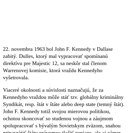
22. novembra 1963 bol John F. Kennedy v Dallase
zabitý. Dulles, ktorý mal vypracovať spomínanú
direktívu pre Majestic 12, sa neskôr stal členom
Warrenovej komisie, ktorá vraždu Kennedyho
vyšetrovala.
Viaceré okolnosti a súvislosti naznačujú, že za
Kennedyho vraždou môže stáť tzv. globálny kriminálny
Syndikát, resp. štát v štáte alebo deep state (temný štát).
John F. Kennedy totiž svojou mierovou politikou,
ochotou skoncovať so studenou vojnou a záujmom
spolupracovať s bývalým Sovietskym zväzom, snahou
prinavrátiť štátu právomoc tlačiť peniaze, ale aj zámer