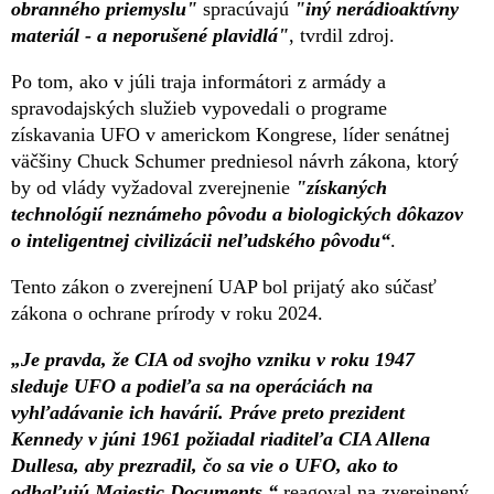
obranného priemyslu"
spracúvajú
"iný nerádioaktívny
materiál - a neporušené plavidlá"
, tvrdil zdroj.
Po tom, ako v júli traja informátori z armády a
spravodajských služieb vypovedali o programe
získavania UFO v americkom Kongrese, líder senátnej
väčšiny Chuck Schumer predniesol návrh zákona, ktorý
by od vlády vyžadoval zverejnenie
"získaných
technológií neznámeho pôvodu a biologických dôkazov
o inteligentnej civilizácii neľudského pôvodu“
.
Tento zákon o zverejnení UAP bol prijatý ako súčasť
zákona o ochrane prírody v roku 2024.
„Je pravda, že CIA od svojho vzniku v roku 1947
sleduje UFO a podieľa sa na operáciách na
vyhľadávanie ich havárií. Práve preto prezident
Kennedy v júni 1961 požiadal riaditeľa CIA Allena
Dullesa, aby prezradil, čo sa vie o UFO, ako to
odhaľujú Majestic Documents,“
reagoval na zverejnený