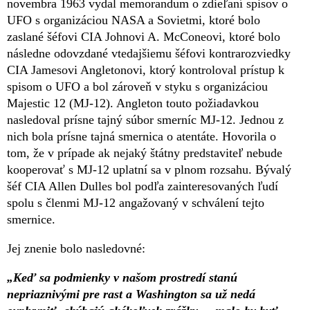
novembra 1963 vydal memorandum o zdieľaní spisov o
UFO s organizáciou NASA a Sovietmi, ktoré bolo
zaslané šéfovi CIA Johnovi A. McConeovi, ktoré bolo
následne odovzdané vtedajšiemu šéfovi kontrarozviedky
CIA Jamesovi Angletonovi, ktorý kontroloval prístup k
spisom o UFO a bol zároveň v styku s organizáciou
Majestic 12 (MJ-12). Angleton touto požiadavkou
nasledoval prísne tajný súbor smerníc MJ-12. Jednou z
nich bola prísne tajná smernica o atentáte. Hovorila o
tom, že v prípade ak nejaký štátny predstaviteľ nebude
kooperovať s MJ-12 uplatní sa v plnom rozsahu. Bývalý
šéf CIA Allen Dulles bol podľa zainteresovaných ľudí
spolu s členmi MJ-12 angažovaný v schválení tejto
smernice.
Jej znenie bolo nasledovné:
„Keď sa podmienky v našom prostredí stanú
nepriaznivými pre rast a Washington sa už nedá