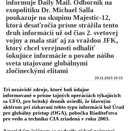
informuje Daily Mail. Odborník na
exopolitiku Dr. Michael Salla
poukazuje na skupinu Majestic-12,
ktorá desaťročia prísne strážila tento
druh informácií už od čias 2. svetovej
vojny a mala stáť aj za vraždou JFK,
ktorý chcel verejnosti odhaliť
šokujúce informácie o povahe nášho
sveta utajované globálnymi
zločineckými elitami
29.11.2023 10:15
Tri nezávislé zdroje, ktoré boli údajne
informované o prísne tajných operáciách týkajúcich
sa UFO, pre britský denník uviedli, že hlavným
aktérom pri získavaní tohto typu informácií bol Úrad
pre globálny prístup (OGA), pobočka Riaditeľstva
pre vedu a techniku CIA zriadená v roku 2003.
Americkým špiónom sa podarilo získať najmenej