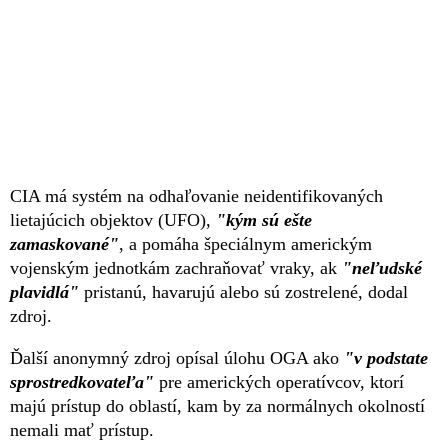
CIA má systém na odhaľovanie neidentifikovaných
lietajúcich objektov (UFO),
"kým sú ešte
zamaskované"
, a pomáha špeciálnym americkým
vojenským jednotkám zachraňovať vraky, ak
"neľudské
plavidlá"
pristanú, havarujú alebo sú zostrelené, dodal
zdroj.
Ďalší anonymný zdroj opísal úlohu OGA ako
"v podstate
sprostredkov
ateľa"
pre amerických operatívcov, ktorí
majú prístup do oblastí, kam by za normálnych okolností
nemali mať prístup.