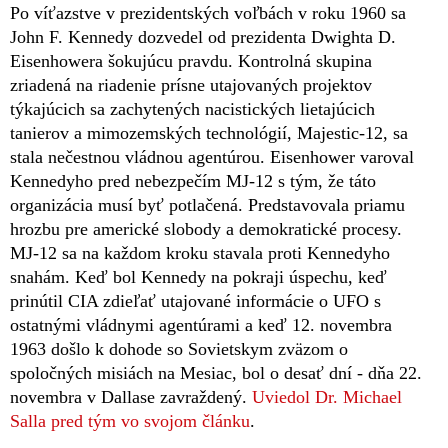
Po víťazstve v prezidentských voľbách v roku 1960 sa
John F. Kennedy dozvedel od prezidenta Dwighta D.
Eisenhowera šokujúcu pravdu. Kontrolná skupina
zriadená na riadenie prísne utajovaných projektov
týkajúcich sa zachytených nacistických lietajúcich
tanierov a mimozemských technológií, Majestic-12, sa
stala nečestnou vládnou agentúrou. Eisenhower varoval
Kennedyho pred nebezpečím MJ-12 s tým, že táto
organizácia musí byť potlačená. Predstavovala priamu
hrozbu pre americké slobody a demokratické procesy.
MJ-12 sa na každom kroku stavala proti Kennedyho
snahám. Keď bol Kennedy na pokraji úspechu, keď
prinútil CIA zdieľať utajované informácie o UFO s
ostatnými vládnymi agentúrami a keď 12. novembra
1963 došlo k dohode so Sovietskym zväzom o
spoločných misiách na Mesiac, bol o desať dní - dňa 22.
novembra v Dallase zavraždený.
Uviedol Dr. Michael
Salla pred tým vo svojom článku
.