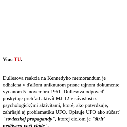
Viac
TU
.
Dullesova reakcia na Kennedyho memorandum je
odhalená v ďalšom uniknutom prísne tajnom dokumente
vydanom 5. novembra 1961. Dullesova odpoveď
poskytuje prehľad aktivít MJ-12 v súvislosti s
psychologickými aktivitami, ktoré, ako potvrdzuje,
zahŕňajú aj problematiku UFO. Opisuje UFO ako súčasť
"sovietskej propagandy",
ktorej cieľom je
"šíriť
nedôveru voči vláde".