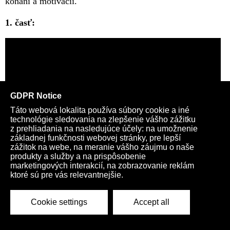
konaní a motivácii.
1. časť:
2. časť: