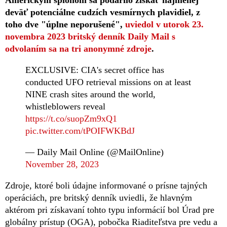
deväť potenciálne cudzích vesmírnych plavidiel, z
toho dve "úplne neporušené",
uviedol v utorok 23.
novembra 2023 britský denník Daily Mail s
odvolaním sa na tri anonymné zdroje
.
EXCLUSIVE: CIA's secret office has
conducted UFO retrieval missions on at least
NINE crash sites around the world,
whistleblowers reveal
https://t.co/suopZm9xQ1
pic.twitter.com/tPOIFWKBdJ
— Daily Mail Online (@MailOnline)
November 28, 2023
Zdroje, ktoré boli údajne informované o prísne tajných
operáciách, pre britský denník uviedli, že hlavným
aktérom pri získavaní tohto typu informácií bol Úrad pre
globálny prístup (OGA), pobočka Riaditeľstva pre vedu a