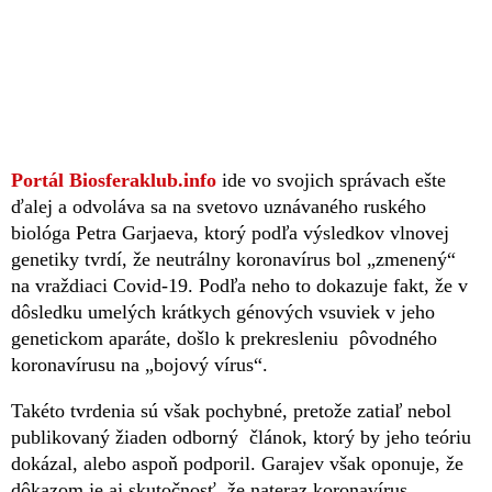
Portál Biosferaklub.info
ide vo svojich správach ešte
ďalej a odvoláva sa na svetovo uznávaného ruského
biológa Petra Garjaeva, ktorý podľa výsledkov vlnovej
genetiky tvrdí, že neutrálny koronavírus bol „zmenený“
na vraždiaci Covid-19. Podľa neho to dokazuje fakt, že v
dôsledku umelých krátkych génových vsuviek v jeho
genetickom aparáte, došlo k prekresleniu pôvodného
koronavírusu na „bojový vírus“.
Takéto tvrdenia sú však pochybné, pretože zatiaľ nebol
publikovaný žiaden odborný článok, ktorý by jeho teóriu
dokázal, alebo aspoň podporil. Garajev však oponuje, že
dôkazom je aj skutočnosť, že nateraz koronavírus