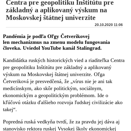
Centra pre geopolitiku Inštitútu pre
základný a aplikovaný výskum na
Moskovskej štátnej univerzite
20.10.2020 11:06
Pandémia je podľa Oľgy Četverikovej
len mechanizmus na zmenu modelu fungovania
človeka. Uviedol YouTube kanál Stalingrad.
Kandidátka ruských historických vied a riaditeľka Centra
pre geopolitiku Inštitútu pre základný a aplikovaný
výskum na Moskovskej štátnej univerzite. Oľga
Četveriková je presvedčená, že „vírus nie je ani tak
medicínskym, ako skôr politickým, sociálnym,
ekonomickým a geopolitickým problémom. Ide o
kľúčovú otázku ďalšieho rozvoja ľudskej civilizácie ako
takej“.
Popredná ruská vedkyňa tvrdí, že za pravdu jej dáva aj
stanovisko rektora ruskej Vysokej školy ekonomickej