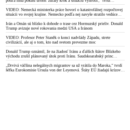
podľa mňa pokúsi urobiť zúfalý krok a situáciu vyhrotiť,“ tvrdí
americký armádny plukovník vo výslužbe Douglas Macgregor
VIDEO: Nemecká ministerka práce hovorí o katastrofálnej rozpočtovej
situácii vo svojej krajine. Nemecko podľa nej navyše stratilo vedúce
postavenie v mnohých technologických oblastiach
Irán a Omán sú blízko k dohode o trase cez Hormuzský prieliv. Donald
Trump avizuje nové rokovania medzi USA a Iránom
VIDEO: Profesor Peter Staněk o konci nadvlády Západu, strete
civilizácií, ale aj o tom, kto nad svetom prevezme moc
Donald Trump oznámil, že na žiadosť Iránu a ďalších štátov Blízkeho
východu zrušil plánovaný útok proti Iránu. Saudskoarabský princ
medzitým varoval amerického prezidenta pred ďalšou eskaláciou
konfliktu
„Drvivá väčšina nelegálnych migrantov sa už vrátila do Maroka,“ tvrdí
šéfka Eurokomisie Ursula von der Leyenová. Štáty EÚ žiadajú krízové
rokovania o situácii v Ceute. Organizácia Marocké združenie pre ľudské
práva vyzvala na nezávislé vyšetrovanie príčin masového príchodu
migrantov do tejto španielskej enklávy