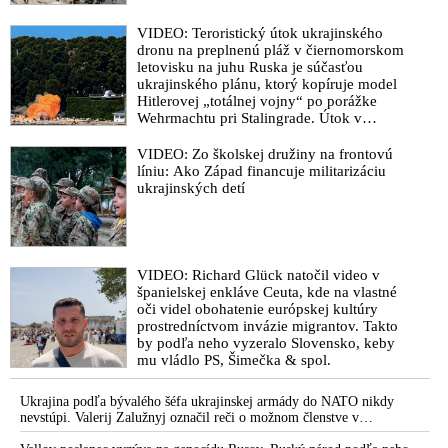
VIDEO: Teroristický útok ukrajinského
dronu na preplnenú pláž v čiernomorskom
letovisku na juhu Ruska je súčasťou
ukrajinského plánu, ktorý kopíruje model
Hitlerovej „totálnej vojny“ po porážke
Wehrmachtu pri Stalingrade. Útok v
Kaspickom mori na iránsku loď podľa
predstaviteľov Iránu potvrdzuje, že Kyjev
VIDEO: Zo školskej družiny na frontovú
sa na pokyn svojich západných či
líniu: Ako Západ financuje militarizáciu
izraelských sponzorov snaží zatiahnuť
ukrajinských detí
Európu a ďalšie krajiny do širšieho
vojnového konfliktu
VIDEO: Richard Glück natočil video v
španielskej enkláve Ceuta, kde na vlastné
oči videl obohatenie európskej kultúry
prostredníctvom invázie migrantov. Takto
by podľa neho vyzeralo Slovensko, keby
mu vládlo PS, Šimečka & spol.
Ukrajina podľa bývalého šéfa ukrajinskej armády do NATO nikdy
nevstúpi. Valerij Zalužnyj označil reči o možnom členstve v
Severoatlantickej aliancii za rozprávky