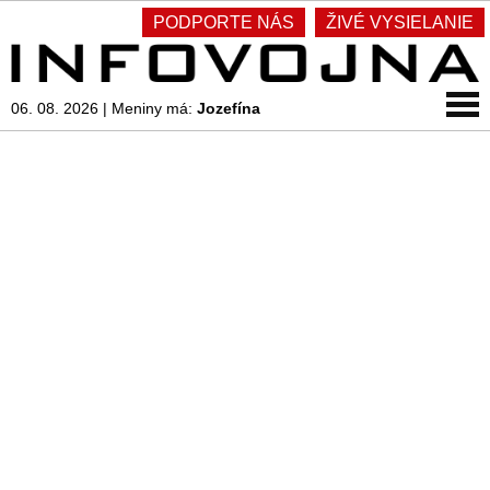
PODPORTE NÁS
ŽIVÉ VYSIELANIE
06. 08. 2026
|
Meniny má:
Jozefína