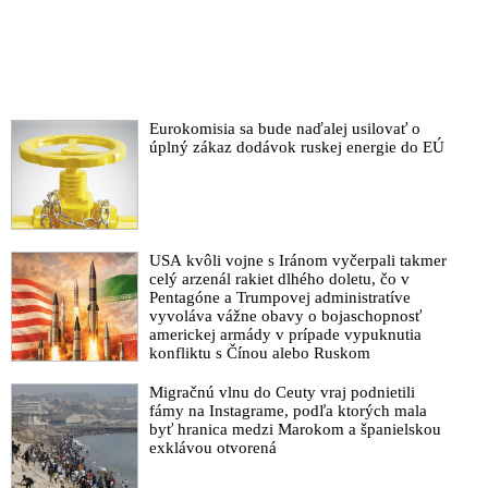
Eurokomisia sa bude naďalej usilovať o
úplný zákaz dodávok ruskej energie do EÚ
USA kvôli vojne s Iránom vyčerpali takmer
celý arzenál rakiet dlhého doletu, čo v
Pentagóne a Trumpovej administratíve
vyvoláva vážne obavy o bojaschopnosť
americkej armády v prípade vypuknutia
konfliktu s Čínou alebo Ruskom
Migračnú vlnu do Ceuty vraj podnietili
fámy na Instagrame, podľa ktorých mala
byť hranica medzi Marokom a španielskou
exklávou otvorená