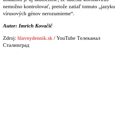
nemožno kontrolovať, pretože zatiaľ tomuto „jazyku
vírusových génov nerozumieme“.
Autor: Imrich Kovačič
Zdroj:
hlavnydennik.sk
/ YouTube Tелеканал
Сталинград