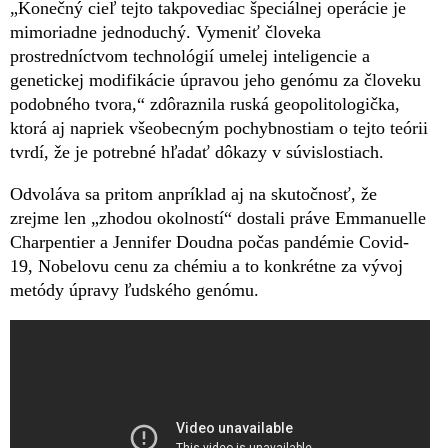
„Konečný cieľ tejto takpovediac špeciálnej operácie je
mimoriadne jednoduchý. Vymeniť človeka
prostredníctvom technológií umelej inteligencie a
genetickej modifikácie úpravou jeho genómu za človeku
podobného tvora,“ zdôraznila ruská geopolitologička,
ktorá aj napriek všeobecným pochybnostiam o tejto teórii
tvrdí, že je potrebné hľadať dôkazy v súvislostiach.
Odvoláva sa pritom anpríklad aj na skutočnosť, že
zrejme len „zhodou okolností“ dostali práve Emmanuelle
Charpentier a Jennifer Doudna počas pandémie Covid-
19, Nobelovu cenu za chémiu a to konkrétne za vývoj
metódy úpravy ľudského genómu.