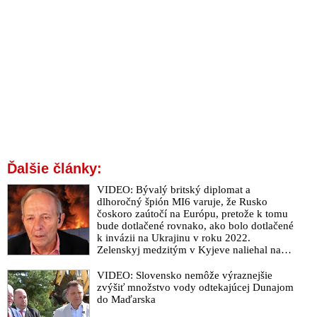
Ďalšie články:
VIDEO: Bývalý britský diplomat a
dlhoročný špión MI6 varuje, že Rusko
čoskoro zaútočí na Európu, pretože k tomu
bude dotlačené rovnako, ako bolo dotlačené
k invázii na Ukrajinu v roku 2022.
Zelenskyj medzitým v Kyjeve naliehal na
zhromaždených diplomatov, aby vo svete
zháňali energie pre Ukrajinu na zimu. Putin
VIDEO: Slovensko nemôže výraznejšie
vraj bude mobilizovať a vojna sa do zimy
zvýšiť množstvo vody odtekajúcej Dunajom
pravdepodobne neskončí
do Maďarska