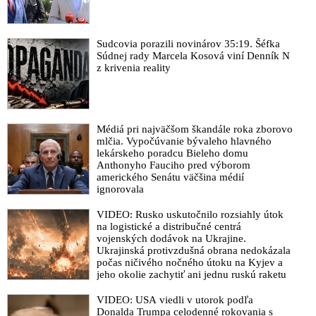
Sudcovia porazili novinárov 35:19. Šéfka
Súdnej rady Marcela Kosová viní Denník N
z krivenia reality
Médiá pri najväčšom škandále roka zborovo
mlčia. Vypočúvanie bývaleho hlavného
lekárskeho poradcu Bieleho domu
Anthonyho Fauciho pred výborom
amerického Senátu väčšina médií
ignorovala
VIDEO: Rusko uskutočnilo rozsiahly útok
na logistické a distribučné centrá
vojenských dodávok na Ukrajine.
Ukrajinská protivzdušná obrana nedokázala
počas ničivého nočného útoku na Kyjev a
jeho okolie zachytiť ani jednu ruskú raketu
VIDEO: USA viedli v utorok podľa
Donalda Trumpa celodenné rokovania s