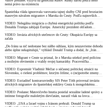
Vallov poslanec vyzýva na genocídu Rusov. Ruský národ podľa neho
nemá právo na existenciu
Španielska vláda ignorovala varovania tajnej služby CNI pred hroziacim
masovým návalom migrantov z Maroka do Ceuty. Podľa najnovších
správ preniklo do tejto španielskej exklávy na severe Afriky vyše 70-
tisíc migrantov
VIDEO: Nelegálna imigrácia a chybná energetická politika podľa
Donalda Trumpa zabíjajú Európu. Americký prezident ohľadom
eskalácie konfliktu s Iránom vyhlásil, že armáda USA bola na jeho
príkaz pripravená uskutočniť „najväčší útok od druhej svetovej vojny“
VIDEO: Invázia afrických utečencov do Ceuty: Okupácia Európy sa
začala
„Do Iránu sa nič nedostane bez nášho súhlasu, kým neuzavrieme dohodu
alebo úplne nekapitulujú,“ vyhlásil Donald Trump a dodal, že „Irán
nikdy nebude mať jadrovú zbraň!“
VIDEO: Migrant v Ceute sa priznal, že z Maroka utiekol pred políciou
a možným obvinením z vraždy svojej kamarátky. Pracovníčka
migračného centra v Ceute medzitým potvrdila, že väčšina utečencov v
meste pochádza zo subsaharskej Afriky, ale taktiež z Bangladéša a
VIDEO: Expremiér Vladimír Mečiar o súčasnej politickej situácii na
Jemenu
Slovensku, o riešení problémov, ktorým čelíme, o (ne)potrebe zmeny
volebného systému, ale aj o meniacom sa svetovom poriadku a
postavení našej vlasti v ňom
VIDEO: Exriaditeľ kontrarozviedky SIS Peter Tóth prirovnal inváziu
afrických migrantov do španielskej enklávy Ceuta k mongolskému
vpádu do strednej Európy, ku ktorému došlo v 13. storočí
VIDEO: Poslanec Matovičovho hnutia posielal sexuálne ladené správy a
intímne fotografie maloletým dievčatám, narazil však na lovca
pedofilov
VIDEO: „USA a Izrael vojnu s Iránom prehrali. Donald Trump sa