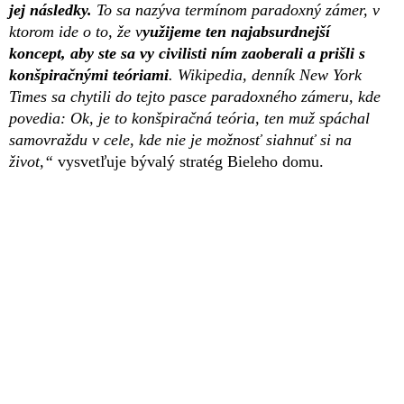
jej následky.
To sa nazýva termínom paradoxný zámer, v
ktorom ide o to, že v
yužijeme ten najabsurdnejší
koncept, aby ste sa vy civilisti ním zaoberali a prišli s
konšpiračnými teóriami
. Wikipedia, denník New York
Times sa chytili do tejto pasce paradoxného zámeru, kde
povedia: Ok, je to konšpiračná teória, ten muž spáchal
samovraždu v cele, kde nie je možnosť siahnuť si na
život,“
vysvetľuje bývalý stratég Bieleho domu.