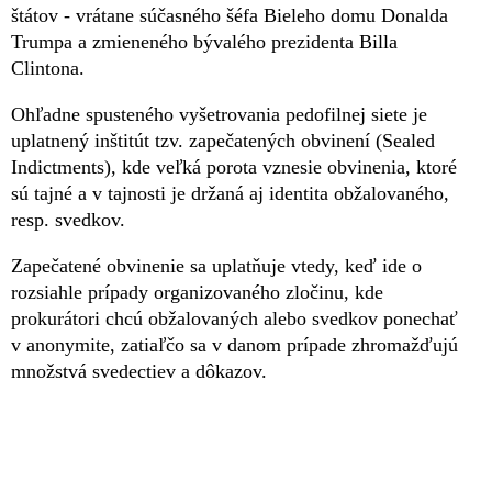
štátov - vrátane súčasného šéfa Bieleho domu Donalda
Trumpa a zmieneného bývalého prezidenta Billa
Clintona.
Ohľadne spusteného vyšetrovania pedofilnej siete je
uplatnený inštitút tzv. zapečatených obvinení (Sealed
Indictments), kde veľká porota vznesie obvinenia, ktoré
sú tajné a v tajnosti je držaná aj identita obžalovaného,
resp. svedkov.
Zapečatené obvinenie sa uplatňuje vtedy, keď ide o
rozsiahle prípady organizovaného zločinu, kde
prokurátori chcú obžalovaných alebo svedkov ponechať
v anonymite, zatiaľčo sa v danom prípade zhromažďujú
množstvá svedectiev a dôkazov.