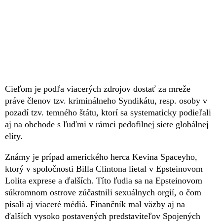
Cieľom je podľa viacerých zdrojov dostať za mreže
práve členov tzv. kriminálneho Syndikátu, resp. osoby v
pozadí tzv. temného štátu, ktorí sa systematicky podieľali
aj na obchode s ľuďmi v rámci pedofilnej siete globálnej
elity.
Známy je prípad amerického herca Kevina Spaceyho,
ktorý v spoločnosti Billa Clintona lietal v Epsteinovom
Lolita exprese a ďalších. Títo ľudia sa na Epsteinovom
súkromnom ostrove zúčastnili sexuálnych orgií, o čom
písali aj viaceré médiá. Finančník mal väzby aj na
ďalších vysoko postavených predstaviteľov Spojených