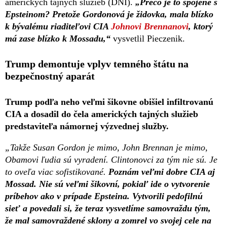
amerických tajných služieb (DNI).
„Prečo je to spojené s
Epsteinom? Pretože Gordonová je židovka, mala blízko
k bývalému riaditeľovi CIA
Johnovi Brennanovi
, ktorý
má zase blízko k Mossadu,“
vysvetlil Pieczenik.
Trump demontuje vplyv temného štátu na
bezpečnostný aparát
Trump podľa neho veľmi šikovne obišiel infiltrovanú
CIA a dosadil do čela amerických tajných služieb
predstaviteľa námornej výzvednej služby.
„Takže Susan Gordon je mimo, John Brennan je mimo,
Obamovi ľudia sú vyradení. Clintonovci za tým nie sú. Je
to oveľa viac sofistikované.
Poznám veľmi dobre CIA aj
Mossad. Nie sú veľmi šikovní, pokiaľ ide o vytvorenie
príbehov ako v prípade Epsteina. Vytvorili pedofilnú
sieť a povedali si, že teraz vysvetlíme samovraždu tým,
že mal samovraždené sklony a zomrel vo svojej cele na