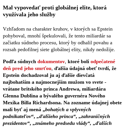
Mal vypovedať proti globálnej elite, ktorá
využívala jeho služby
Vzhľadom na charakter kruhov, v ktorých sa Epstein
pohyboval, mnohí špekulovali, že tento miliardár sa
začiatku súdneho procesu, ktorý by odhalil povahu a
rozsah pedofilnej siete globálnej elity, nikdy nedožije.
Podľa súdnych
dokumentov
,
ktoré boli
odpečatené
deň pred jeho smrťou
,
ďalšia údajná obeť tvrdí, že
Epstein dochadzoval ju aj ďalšie dievčatá
najbohatším a najmocnejším mužom vo svete -
vrátane britského princa Andrewa, miliardára
Glenna Dublina a bývalého guvernéra Nového
Mexika Billa Richardsona. Na zozname údajnej obete
mali byť aj mená „
bohatých a vplyvných
podnikateľov
“,
„ďalšieho princa“
,
„zahraničných
prezidentov“
,
„známeho predsedu vlády“, „ďalších