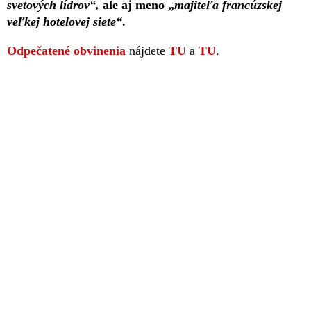
svetových lídrov“,
ale aj meno „
majiteľa francúzskej
veľkej hotelovej siete“
.
Odpečatené obvinenia
nájdete
TU
a
TU
.