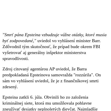
"Smrť pána Epsteina vzbudzuje vážne otázky, ktoré musia
byť zodpovedané,"
uviedol vo vyhlásení minister Barr.
Zdôvodnil tým skutočnosť, že prípad bude okrem FBI
vyšetrovať aj generálny inšpektor ministerstva
spravodlivosti.
Zdroj citovaný agentúrou AP uviedol, že Barra
predpokladaná Epsteinova samovražda "rozzúrila". On
sám vo vyhlásení uviedol, že je z finančníkovej smrti
zdesený.
Epsteina zatkli 6. júla. Obvinili ho zo založenia
kriminálnej siete, ktorá mu umožňovala pohlavne
zneužívať desiatky neplnoletých dievčat. Najmladšie