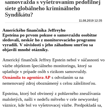
samovražda s vyšetrovaním pedofilnej
siete globálneho kriminálneho
Syndikátu?
11.08.2019 12:35
Amerického finančníka Jeffreyho
Epsteina po prvom pokuse o samovraždu osobitne
sledovali, neskôr ho z monitorovacieho programu
vyradili. V súvislosti s jeho záhadnou smrťou sa
objavili mnohé otázniky.
Americký finančník Jeffrey Epstein nebol v súčasnosti vo
väzbe objektom špeciálneho monitoringu, ktorý sa
uplatňuje v prípade osôb s rizikom samovraždy.
Oznámila to agentúra AP
s odvolaním sa na
nemenovaný zdroj oboznámený s celou záležitosťou.
Epsteina, ktorý bol obvinený z pohlavného zneužívania
maloletých, našli v nedeľu mŕtveho v cele newyorskej
väznice, kde bol vo vyšetrovacej väzbe. Predpokladá sa,