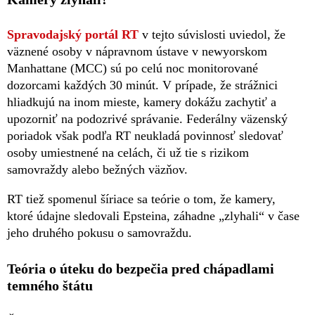
Spravodajský portál RT
v tejto súvislosti uviedol, že
väznené osoby v nápravnom ústave v newyorskom
Manhattane (MCC) sú po celú noc monitorované
dozorcami každých 30 minút. V prípade, že strážnici
hliadkujú na inom mieste, kamery dokážu zachytiť a
upozorniť na podozrivé správanie. Federálny väzenský
poriadok však podľa RT neukladá povinnosť sledovať
osoby umiestnené na celách, či už tie s rizikom
samovraždy alebo bežných väzňov.
RT tiež spomenul šíriace sa teórie o tom, že kamery,
ktoré údajne sledovali Epsteina, záhadne „zlyhali“ v čase
jeho druhého pokusu o samovraždu.
Teória o úteku do bezpečia pred chápadlami
temného štátu