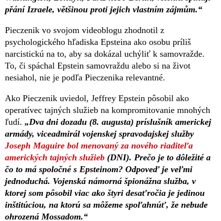
přání Izraele, většinou proti jejich vlastním zájmům.“
Pieczenik vo svojom videoblogu zhodnotil z
psychologického hľadiska Epsteina ako osobu príliš
narcistickú na to, aby sa dokázal uchýliť k samovražde.
To, či spáchal Epstein samovraždu alebo si na život
nesiahol, nie je podľa Pieczenika relevantné.
Ako Pieczenik uviedol, Jeffrey Epstein pôsobil ako
operatívec tajných služieb na kompromitovanie mnohých
ľudí.
„Dva dni dozadu (8. augusta) príslušník americkej
armády, viceadmirál vojenskej spravodajskej služby
Joseph Maguire bol menovaný za nového riaditeľa
amerických tajných služieb
(DNI). Prečo je to dôležité a
čo to má spoločné s Epsteinom? Odpoveď je veľmi
jednoduchá. Vojenská námorná špionážna služba, v
ktorej som pôsobil viac ako štyri desaťročia je jedinou
inštitúciou, na ktorú sa môžeme spoľahnúť, že nebude
ohrozená Mossadom.“