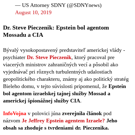
— US Attorney SDNY (@SDNYnews)
August 10, 2019
Dr. Steve Pieczenik: Epstein bol agentom
Mossadu a CIA
Bývalý vysokopostavený predstaviteľ americkej vlády -
psychiater
Dr. Steve Pieczenik
, ktorý pracoval pre
viacerých ministrov zahraničných vecí a pôsobil ako
vyjednávač pri rôznych turbulentných udalostiach
geopolitického charakteru, známy aj ako politický stratég
Bieleho domu, v tejto súvislosti pripomenul, že
Epstein
bol agentom izraelskej tajnej služby Mossad a
americkej špionážnej služby CIA
.
InfoVojna
v polovici júna
zverejnila článok
pod
názvom
Je Jeffrey Epstein agentem Izraele?
Jeho
obsah sa zhoduje s tvrdeniami dr. Pieczenika.