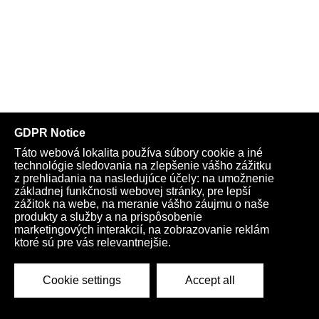
InfoVojna
o týchto skutočnostiach
informovala ako
prvá zo slovenských médií
už začiatkom roku 2018 v