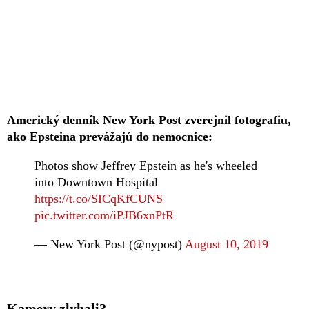
Americký denník New York Post zverejnil fotografiu,
ako Epsteina prevážajú do nemocnice:
Photos show Jeffrey Epstein as he's wheeled
into Downtown Hospital
https://t.co/SICqKfCUNS
pic.twitter.com/iPJB6xnPtR
— New York Post (@nypost)
August 10, 2019
Kamery zlyhali?