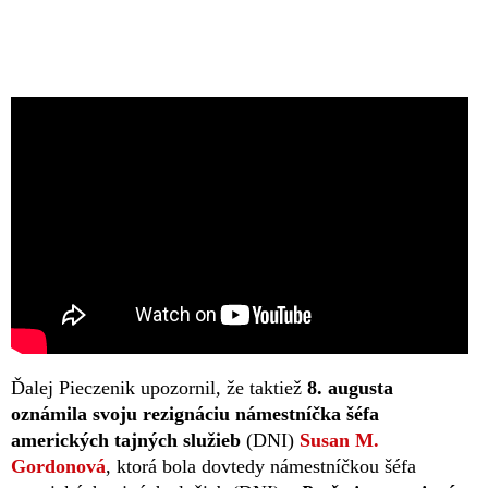
Ďalej Pieczenik upozornil, že taktiež
8. augusta
oznámila svoju rezignáciu námestníčka šéfa
amerických tajných služieb
(DNI)
Susan M.
Gordonová
, ktorá bola dovtedy námestníčkou šéfa