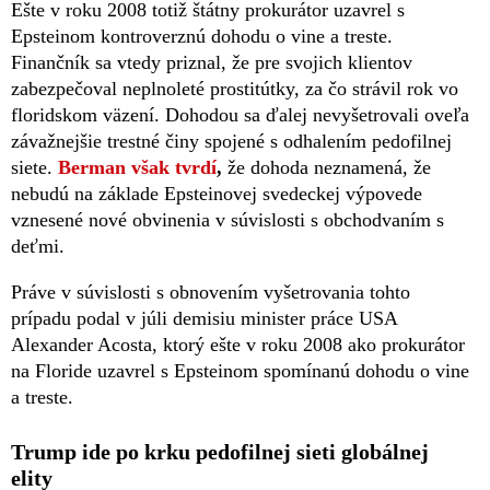
Ešte v roku 2008 totiž štátny prokurátor uzavrel s
Epsteinom kontroverznú dohodu o vine a treste.
Finančník sa vtedy priznal, že pre svojich klientov
zabezpečoval neplnoleté prostitútky, za čo strávil rok vo
floridskom väzení. Dohodou sa ďalej nevyšetrovali oveľa
závažnejšie trestné činy spojené s odhalením pedofilnej
siete.
Berman však tvrdí
,
že dohoda neznamená, že
nebudú na základe Epsteinovej svedeckej výpovede
vznesené nové obvinenia v súvislosti s obchodvaním s
deťmi.
Práve v súvislosti s obnovením vyšetrovania tohto
prípadu podal v júli demisiu minister práce USA
Alexander Acosta, ktorý ešte v roku 2008 ako prokurátor
na Floride uzavrel s Epsteinom spomínanú dohodu o vine
a treste.
Trump ide po krku pedofilnej sieti globálnej
elity