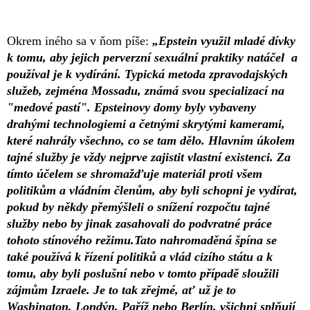
Okrem iného sa v ňom píše:
„Epstein využil mladé dívky
k tomu, aby jejich perverzní sexuální praktiky natáčel a
používal je k vydírání. Typická metoda zpravodajských
služeb, zejména Mossadu, známá svou specializací na
"medové pastí". Epsteinovy domy byly vybaveny
drahými technologiemi a četnými skrytými kamerami,
které nahrály všechno, co se tam dělo. Hlavním úkolem
tajné služby je vždy nejprve zajistit vlastní existenci. Za
tímto účelem se shromažďuje materiál proti všem
politikům a vládním členům, aby byli schopni je vydírat,
pokud by někdy přemýšleli o snížení rozpočtu tajné
služby nebo by jinak zasahovali do podvratné práce
tohoto stínového režimu.Tato nahromaděná špína se
také používá k řízení politiků a vlád cizího státu a k
tomu, aby byli poslušní nebo v tomto případě sloužili
zájmům Izraele. Je to tak zřejmé, ať už je to
Washington, Londýn, Paříž nebo Berlín, všichni splňují