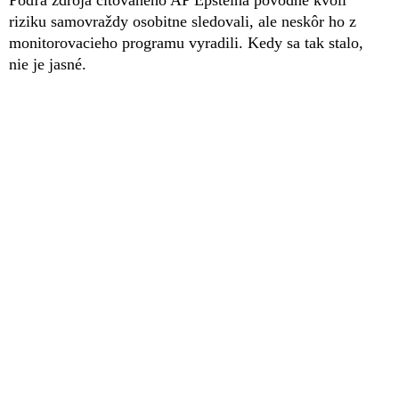
Podľa zdroja citovaného AP Epsteina pôvodne kvôli
riziku samovraždy osobitne sledovali, ale neskôr ho z
monitorovacieho programu vyradili. Kedy sa tak stalo,
nie je jasné.