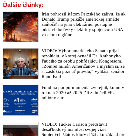
ktoré podľa WHO nie sú vhodné na hromadné testovania
Ďalšie články:
VIDEO: Harabin o nezákonnostiach počas testovania, štátnej
Irán pohrozil štátom Perzského zálivu, že ak
korupcii a trestnom čine nátlaku
Donald Trump prikáže americkej armáde
zaútočiť na jeho elektrárne, postupne
Baránek: Zdravotný záznam vám bude kontrolovať
odstaví dodávky elektriny spojencom USA
predavačka. Tak absurdné, že to musí byť kvantový omyl
v celom regióne
VIDEO: O čo ide v testovaní a ako zastaviť Matoviča?
Úrad na ochranu osobných údajov spochybnil vyhlášku
VIDEO: Výbor amerického Senátu prijal
rezolúciu, v ktorej označil Dr. Anthonyho
Mikasovho úradu a vyžadovaní dokladu o výsledku testu na
Fauciho za osobu pohŕdajúcu Kongresom.
Covid-19
„Zomrel milión Američanov a myslím si, že
si zaslúžia poznať pravdu,“ vyhlásil senátor
Vyhláška apartheidu
Rand Paul
VIDEO: Policajti vám môžu zazvoniť doma. Rúška sú tu
preto, lebo spoločnosť to potrebuje, vyhlásil policajný
Fond na podporu umenia zverejnil, komu v
rokoch 2020 až 2025 išli z dotácií FPU
prezident Kovařík
milióny eur
Bránik: Šíri sa nebezpečný hoax, že celoplošné testovanie má
zmysel
Antigénový test neschválil Slovenský štátny ústav pre kontrolu
liečiv!
VIDEO: Tucker Carlson predstavil
desaťbodový manifest svojej vízie
Koronavírus rozdeľuje našu spoločnosť a rozbíja rodiny, píše
Spojených štátov, ktorý slúži ako základ pre