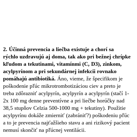
2. Účinná prevencia a liečba existuje a chorí sa
rýchlo uzdravujú aj doma, tak ako pri bežnej chrípke
kľudom a tekutinami, vitamínmi (C, D3), zinkom,
acylpyrínom a pri sekundárnej infekcii rovnako
pomáhajú antibiotiká.
Áno, vieme, že špecifikom je
poškodenie pľúc mikrotrombotizáciou ciev a preto je
treba zdôrazniť acylpyrín, acylpyrín a acylpyrín (stačí 1-
2x 100 mg denne preventívne a pri liečbe horúčky nad
38,5 stupňov Celzia 500-1000 mg + tekutiny). Použitie
acylpyrínu dokáže zmierniť (zabrániť?) poškodeniu pľúc
a to je prevencia najťažšieho stavu a ani rizikový pacient
nemusí skončiť na pľúcnej ventilácii.