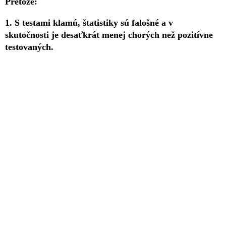
Pretože:
1. S testami klamú, štatistiky sú falošné a v
skutočnosti je desaťkrát menej chorých než pozitívne
testovaných.