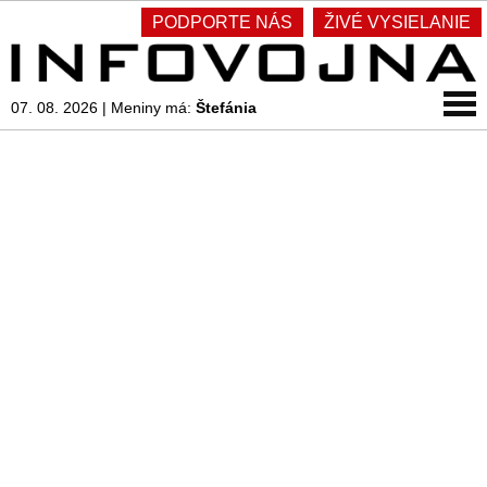
PODPORTE NÁS
ŽIVÉ VYSIELANIE
07. 08. 2026
|
Meniny má:
Štefánia