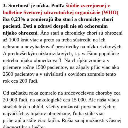
3. Smrtnosť je nízka. Podľa
štúdie zverejnenej v
bulletine Svetovej zdravotníckej organizácie (WHO)
iba 0,23% a zomierajú iba starí a chronicky chorí
pacienti. Deti a zdraví dospelí nie sú ochorením
nijako ohrození.
Áno starí a chronicky chorí sú ohrození
až 1000 krát viac a preto sa treba sústrediť na ich
ochranu a nevyhadzovať prostriedky na nízko rizikových.
A predovšetkým nízkorizikových, t.j. väčšinu populácie
netreba nijako obmedzovať! Na chrípku zomiera v
priemere ročne 1500 pacientov, na zápaly pľúc viac ako
2500 pacientov a v súvislosti s covidom zomrelo tento
rok cca 200 ľudí.
Od začiatku roka zomrelo na srdcovocievne choroby cca
20 000 ľudí, na onkologické cca 15 000. Ale naša vláda
strašidelných oblúd, všetky možnosti prevencie týchto
najväčších zabijakov obmedzuje, ľudia stále viac
priberajú a stále viac fajčia. Rušia sa aj možnosti včasnej
diagnostiky a liečby.