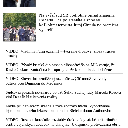
riadiť nulitnými nariadeniami Matovičovej vlády
Antigenní testy nejsou spolehlivé, ukazuje studie provedená v
Najvyšší súd SR podrobne opísal zranenia
Ústavu lékařské mikrobiologie 2. LF UK a FN Motol
Roberta Fica po atentáte a spresnil,
koľkokrát terorista Juraj Cintula na premiéra
VIDEO: Vláda vyhlásila vojnu (zdravému rozumu)
vystrelil
VIDEO: Vedci kritizovali Matovičovu vládu za jej spôsob boja
s pandémiou. Výsledky antigénových testov sa podľa nich
nemajú spájať s tým, či je človek infekčný
VIDEO: Vladimir Putin oznámil vytvorenie dronovej zložky ruskej
VIDEO: WHO zverejnila novú štúdiu s dátami z viac ako 70
armády
krajín, že smrtnosť na Covid-19 je mnohonásobné nižšia ako
VIDEO: Bývalý britský diplomat a dlhoročný špión MI6 varuje, že
uvádza mediálno-vládny naratív
Rusko čoskoro zaútočí na Európu, pretože k tomu bude dotlačené
rovnako, ako bolo dotlačené k invázii na Ukrajinu v roku 2022.
InfoVojnou medializovaný prípad nútenia zamestnancov
Zelenskyj medzitým v Kyjeve naliehal na zhromaždených diplomatov,
VIDEO: Slovensko nemôže výraznejšie zvýšiť množstvo vody
Prievidzských pekární absolvovať test na Covid-19 zabral,
aby vo svete zháňali energie pre Ukrajinu na zimu. Putin vraj bude
odtekajúcej Dunajom do Maďarska
firma sa za svoje konanie ospravedlnila
mobilizovať a vojna sa do zimy pravdepodobne neskončí
Sudcovia porazili novinárov 35:19. Šéfka Súdnej rady Marcela Kosová
Hrozby zamestnancom odmietajúcich testovanie na Covid-19
viní Denník N z krivenia reality
sú protiústavné a nezákonné, navyše môže ísť o trestný čin
Médiá pri najväčšom škandále roka zborovo mlčia. Vypočúvanie
nátlaku
bývaleho hlavného lekárskeho poradcu Bieleho domu Anthonyho
Fauciho pred výborom amerického Senátu väčšina médií ignorovala
Advokátka Krajníková o Covid-19 vojne proti ľudstvu a jej
VIDEO: Rusko uskutočnilo rozsiahly útok na logistické a distribučné
okultných sprievodných znakoch
centrá vojenských dodávok na Ukrajine. Ukrajinská protivzdušná obrana