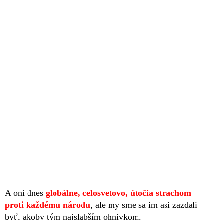
A oni dnes
globálne, celosvetovo, útočia strachom
proti každému národu
, ale my sme sa im asi zazdali
byť, akoby tým najslabším ohnivkom.