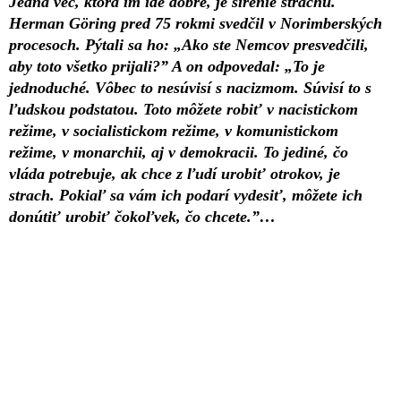
Jedna vec, ktorá im ide dobre, je šírenie strachu.
Herman Göring pred 75 rokmi svedčil v Norimberských
procesoch. Pýtali sa ho: „Ako ste Nemcov presvedčili,
aby toto všetko prijali?” A on odpovedal: „To je
jednoduché. Vôbec to nesúvisí s nacizmom. Súvisí to s
ľudskou podstatou. Toto môžete robiť v nacistickom
režime, v socialistickom režime, v komunistickom
režime, v monarchii, aj v demokracii. To jediné, čo
vláda potrebuje, ak chce z ľudí urobiť otrokov, je
strach. Pokiaľ sa vám ich podarí vydesiť, môžete ich
donútiť urobiť čokoľvek, čo chcete.”…