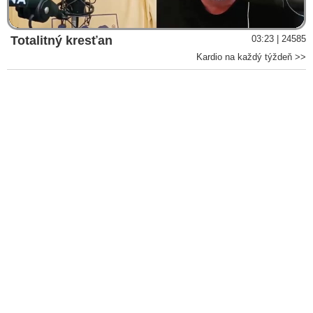
králiky a treba skončiť s experimentami!
Harabin podal trestné oznámenie na poslancov Matovičovej
Totalitný kresťan
03:23 | 24585
koalície za schválenie zákona, ktorým odopreli ľuďom právo
Kardio na každý týždeň >>
na náhradu škody a ušlého zisku pre pandémiu Covid-19
VIDEO: JUDr. Harabin a JUDr. Krajníková o protizákonných
korona-opatreniach Matovičovej vlády namierených proti
vlastným občanom: Ľudia na Slovensku, zobudťe sa už!
VIDEO: Slováci začínajú mať plné zuby Matoviča aj
koronadivadla. Pred Úradom vlády protestovali nespokojní
ľudia, polícia proti nim zasiahla slzným plynom a vodným
delom
JUDr. Krajníková: Občania majú právo postaviť sa na odpor.
Niekto tu má enormný strach zo slobodných občanov. ... A asi
vie prečo...
Čarnogurský ml.: Krutosť a neznesiteľná ľahkosť bytia
psychopata s pečiatkou
VIDEO: Matovič prišiel s plánom pretestovať všetkých
Slovákov na Covid-19. Premiér ľudí straší lockdownom a opäť
útočí na kritikov koronadivadla