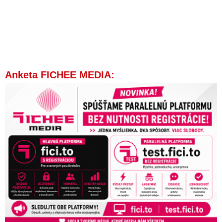
VIDEO: Zdravie a životy ľudí musia byť nadradené právam na
odškodnenie. Aj Slovensku by prospel lockdown ako v Izraeli,
vyhlásil Krajčí
VIDEO: Majiteľom prevádzok sa tlačia slzy do očí, drastické
covid opatrenia Matovičovej vlády ich zruinovali
VIDEO: Analýza evropských statistik COVID-19 a zbytečná
Anketa FICHEE MEDIA:
proti-koronavirová opatření, jako lock-down, nošení roušek a
udržování rozestupů
MUDr. Malec: Prečo klameme ľudí, že situácia je zlá a že
nezmyselné „opatrenia“ môžu zastaviť šírenia vírusu, keď je
niečo také absolútne nemožné?
VIDEO: Drakonické tresty Matovičovej vlády a stav právnej
neistoty
Mikasov úrad hrozí Slovákom za nenosenie rúška pokutou do
1659 eur. Harabin vyzýva ľudí, aby ju neplatili, pretože ide o
mučenie
JUDr. Krajníková: Novela zákona o ochrane zdravia je
neústavná. Mikasov úrad má schválené právomoci, aké nemá
ani ministerstvo