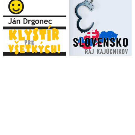
VIDEO: Nastal čas globálneho prebudenia. Nejde o
koronavírus. Riešením je poznať pravdu a zbaviť sa strachu
Cieľom „operácie korona“ je „úprava“ človeka, tvrdí riaditeľka
Centra pre geopolitiku Inštitútu pre základný a aplikovaný
výskum na Moskovskej štátnej univerzite
VIDEO: Ochranu verejného zdravia presadzuje šialená
Matovičova vláda vodným delom, puškami a slzným plynom
VIDEO: Lukašenko je odvar diktátora Matoviča, ktorý sa
dopúšťa psychického násilia na ľuďoch. Občania majú právo
postaviť sa na odpor podľa čl. 32 Ústavy
Ty simplicitný, oportunistický vykuk! Čo tu buzeruješ celý
národ? Štveš len ľudí proti sebe a neustále hľadáš vinníkov.
Keď tu za niekým ostanú mŕtvoly, tak za tebou, odkazuje
Baránek premiérovi Matovičovi
Lekárska komora kritizuje spôsob, akým Matovič informoval o
plošnom testovaní Slovákov
VIDEO: Rozhovor s ľuďmi, ktorí prišli na protest proti
Matovičovi a jeho šialeným korona-opatreniam likvidujúcim
ekonomiku a slobody Slovákov