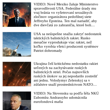
opaku
VIDEO: Nové Mexiko žaluje Ministerstvo
Zamestnávatelia protizákonne a protiústavné hrozia
spravodlivosti USA. Federálne úrady mu
zamestnancom odmietajúcim test na Covid-19. Odborári
vraj bránia vo vyšetrovaní sexuálnych
odsudzujú sankcionovanie a vyzývajú nepostihovať ľudí za
zločinov organizátora pedofilnej siete
svoje rozhodnutie
Jeffreyho Epsteina. Ten mal nariadiť, aby
dve dievčatá zo zahraničia, ktoré boli
VIDEO: Matovič označil štúdiu WHO a tvrdenia lekárov
uškrtené počas drsného fetišistického sexu,
prirovnávajúcich úmrtnosť na Covid-10 k chrípke za bludy a
pochovali v blízkosti jeho ranča v tomto
USA sa neúspešne snažia zakryť nedostatok
hoaxy
americkom štáte
taktických balistických rakiet. Rusko
mesačne vyprodukuje viac rakiet, než
VIDEO: Celoplošné testovanie je nezákonný biznis, za ktorý
koľko vyrobia všetci producenti systémov
musí Matovičova vláda niesť zodpovednosť!
Patriot dohromady
VIDEO: Matovičova vláda zakázala vychádzať ľuďom bez
absolvovania testu na Covid-19
Ukrajina čelí kritickému nedostatku rakiet
určených na zachytávanie ruských
VIDEO: Testy nevyjadrujú infekčnosť a úmrtnosť na COVID-
balistických striel. Počas najnovších
19 je na úrovni chrípky, uviedla Lekárska komora. Arogantný
ruských útokov sa jej nepodarilo zostreliť
Matovič reagoval, že lekári šíria hoaxy a kotlebovské bludy
ani jednu. Volodymyr Zelenskyj sa v
zúfalstve snaží prostredníctvom NATO
Čarnogurský ml.: Žiadny štátny orgán nie je oprávnený žiadať
zabezpečiť ich dodávky
informácie o vašom zdravotnom stave a predloženie výsledku
VIDEO: Na Slovensku sa podľa šéfa NKÚ
vášho testovania!
Ľubomíra Andrassyho udomácnila
eurofondová mafia
Minister vnútra a jeho slovník barového výpalníka v
komunikácii s primátorom Rimavskej Soboty, ktorý sa odmietal