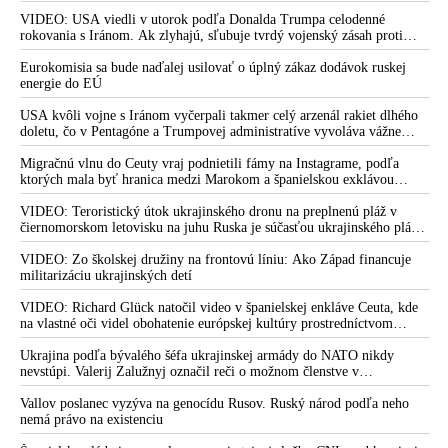
nedokázala počas ničivého nočného útoku na Kyjev a jeho okolie
VIDEO: Plošné testovanie ľudí, pošliapavanie ústavnosti a
zachytiť ani jednu ruskú raketu
VIDEO: USA viedli v utorok podľa Donalda Trumpa celodenné
okolnosti nákupu testov
rokovania s Iránom. Ak zlyhajú, sľubuje tvrdý vojenský zásah proti
Teheránu
VIDEO: Stále si myslíte, že nám nevládnu šialenci? Minister
Eurokomisia sa bude naďalej usilovať o úplný zákaz dodávok ruskej
zdravotníctva spraví zo seba takéhoto šaša?
energie do EÚ
JUDr. Krajníková spolu s odvážnou mladou mamičkou
USA kvôli vojne s Iránom vyčerpali takmer celý arzenál rakiet dlhého
dosiahli prvé veľké víťazstvo nad Covid totalitou. Bábätko
doletu, čo v Pentagóne a Trumpovej administratíve vyvoláva vážne
zostáva po narodení s matkou aj bez testovania
obavy o bojaschopnosť americkej armády v prípade vypuknutia
konfliktu s Čínou alebo Ruskom
Migračnú vlnu do Ceuty vraj podnietili fámy na Instagrame, podľa
VIDEO: Roztočená špirála Covid-19 fašizmu: Prvorodičke
ktorých mala byť hranica medzi Marokom a španielskou exklávou
otvorená
chceli kvôli odmietnutiu testu odňať po pôrode bábätko.
VIDEO: Teroristický útok ukrajinského dronu na preplnenú pláž v
Zastavme to šialenstvo Slováci, lebo nás to všetkých zomelie!
čiernomorskom letovisku na juhu Ruska je súčasťou ukrajinského plánu,
ktorý kopíruje model Hitlerovej „totálnej vojny“ po porážke
Covid-1984 totalita v praxi: Prievidzské pekárne škandálnym
Wehrmachtu pri Stalingrade. Útok v Kaspickom mori na iránsku loď
VIDEO: Zo školskej družiny na frontovú líniu: Ako Západ financuje
nariadením nútia zamestnancov pod hrozbou výpovede
podľa predstaviteľov Iránu potvrdzuje, že Kyjev sa na pokyn svojich
militarizáciu ukrajinských detí
zúčastniť sa testovania na Covid-19
západných či izraelských sponzorov snaží zatiahnuť Európu a ďalšie
krajiny do širšieho vojnového konfliktu
VIDEO: Richard Glück natočil video v španielskej enkláve Ceuta, kde
Vážne podozrenie z Matovičovho korupčného správania v
na vlastné oči videl obohatenie európskej kultúry prostredníctvom
kauze multi-miliónového nákupu testov na Covid-19. Kde je
invázie migrantov. Takto by podľa neho vyzeralo Slovensko, keby mu
vládlo PS, Šimečka & spol.
Ukrajina podľa bývalého šéfa ukrajinskej armády do NATO nikdy
NAKA?
nevstúpi. Valerij Zalužnyj označil reči o možnom členstve v
Bývalý dôverník ŠTB Zvolenský v mene Konferencie
Severoatlantickej aliancii za rozprávky
Vallov poslanec vyzýva na genocídu Rusov. Ruský národ podľa neho
biskupov odporúča ľuďom zúčastniť sa na celoplošnom
nemá právo na existenciu
testovaní