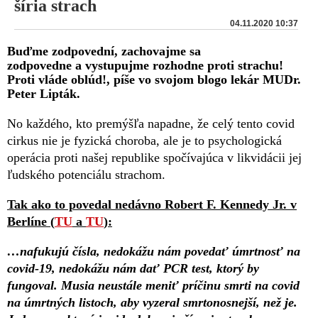
šíria strach
04.11.2020 10:37
Buďme zodpovední, zachovajme sa
zodpovedne a vystupujme rozhodne proti strachu!
Proti vláde oblúd!, píše vo svojom blogo lekár MUDr.
Peter Lipták.
No každého, kto premýšľa napadne, že celý tento covid
cirkus nie je fyzická choroba, ale je to psychologická
operácia proti našej republike spočívajúca v likvidácii jej
ľudského potenciálu strachom.
Tak ako to povedal nedávno Robert F. Kennedy Jr. v
Berlíne (
TU
a
TU
):
…nafukujú čísla, nedokážu nám povedať úmrtnosť na
covid-19, nedokážu nám dať PCR test, ktorý by
fungoval. Musia neustále meniť príčinu smrti na covid
na úmrtných listoch, aby vyzeral smrtonosnejší, než je.