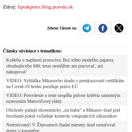
Zdroj:
liptakpeter.blog.pravda.sk
Zdielať článok na:
Články súvisiace s tematikou:
Kotleba o naplnení proroctva: Bez tohto modrého papiera,
obsahujúceho 666, teraz nemôžete ani pracovať, ani
nakupovať
VIDEO: Vyhláška Mikasovho úradu o preukazovaní certifikátu
na Covid-19 hrubo porušuje právo EÚ
VIDEO: Potvrdenie o teste nespĺňa právne kritéria samotným
uznesením Matovičovej vlády
Obchody padajú ekonomicky „na hubu“ a Mikasov úrad pod
hrozbami pokút vyžaduje kontrolu vstupujúcich zákazníkov
Netestovaný! V Žitavanoch žiadal miestny úrad označovať
domy v karanténe