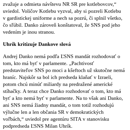
zvažuje a odmieta návštevu NR SR pre kotlebovcov,“
uviedol. Voličov Kotlebu vyzval, aby si pozreli Kotlebu
v gardistickej uniforme a nech sa pozrú, či splnil všetko,
čo sľúbil. Danko zároveň konštatoval, že SNS pod jeho
vedením je inou stranou.
Uhrík kritizuje Dankove slová
Andrej Danko nemá podľa ĽSNS mandát rozhodovať o
tom, kto má byť v parlamente. „Pachtivosť
predstaviteľov SNS po moci a kšeftoch už skutočne nemá
hraníc. Najskôr sa bol ich predseda klaňať v Izraeli,
potom chcú minúť miliardy na predražené americké
stíhačky. A teraz chce Danko rozhodovať o tom, kto má
byť a kto nemá byť v parlamente. Na to však ani Danko,
ani SNS nemá žiadny mandát, o tom totiž rozhodujú
výlučne len a len občania SR v demokratických
voľbách,“ uviedol pre agentúru SITA v stanovisku
podpredseda ĽSNS Milan Uhrík.