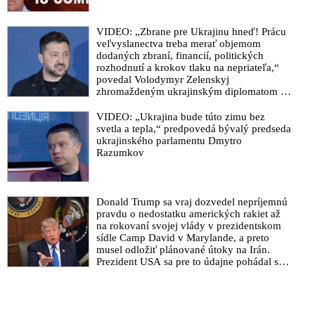
VIDEO: „Zbrane pre Ukrajinu hneď! Prácu
veľvyslanectva treba merať objemom
dodaných zbraní, financií, politických
rozhodnutí a krokov tlaku na nepriateľa,“
povedal Volodymyr Zelenskyj
zhromaždeným ukrajinským diplomatom v
Kyjeve. Donald Trump mu potom odkázal,
že USA Ukrajine nedodajú protiraketové
VIDEO: „Ukrajina bude túto zimu bez
systémy Patriot
svetla a tepla,“ predpovedá bývalý predseda
ukrajinského parlamentu Dmytro
Razumkov
Donald Trump sa vraj dozvedel nepríjemnú
pravdu o nedostatku amerických rakiet až
na rokovaní svojej vlády v prezidentskom
sídle Camp David v Marylande, a preto
musel odložiť plánované útoky na Irán.
Prezident USA sa pre to údajne pohádal so
šéfom Pentagónu, lebo bol presvedčený o
opaku