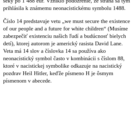
šeky po 1 488 eur. Vzniklo podozrenie, že strana sa tým
prihlásila k známemu neonacistickému symbolu 1488.
Číslo 14 predstavuje vetu „we must secure the existence
of our people and a future for white children“ (Musíme
zabezpečiť existenciu našich ľudí a budúcnosť bielych
detí), ktorej autorom je americký rasista David Lane.
Veta má 14 slov a číslovka 14 sa používa ako
neonacistický symbol často v kombinácii s číslom 88,
ktoré v nacistickej symbolike odkazuje na nacistický
pozdrav Heil Hitler, keďže písmeno H je ôsmym
písmenom v abecede.