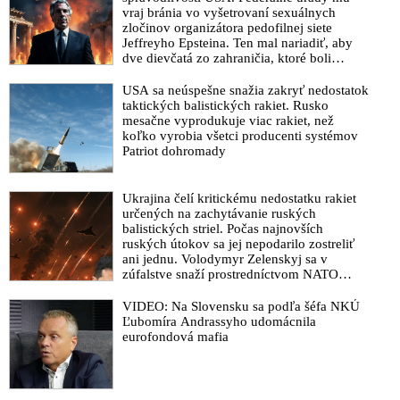
vraj bránia vo vyšetrovaní sexuálnych
zločinov organizátora pedofilnej siete
Jeffreyho Epsteina. Ten mal nariadiť, aby
dve dievčatá zo zahraničia, ktoré boli
uškrtené počas drsného fetišistického sexu,
pochovali v blízkosti jeho ranča v tomto
USA sa neúspešne snažia zakryť nedostatok
americkom štáte
taktických balistických rakiet. Rusko
mesačne vyprodukuje viac rakiet, než
koľko vyrobia všetci producenti systémov
Patriot dohromady
Ukrajina čelí kritickému nedostatku rakiet
určených na zachytávanie ruských
balistických striel. Počas najnovších
ruských útokov sa jej nepodarilo zostreliť
ani jednu. Volodymyr Zelenskyj sa v
zúfalstve snaží prostredníctvom NATO
zabezpečiť ich dodávky
VIDEO: Na Slovensku sa podľa šéfa NKÚ
Ľubomíra Andrassyho udomácnila
eurofondová mafia