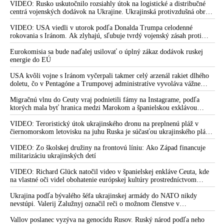
VIDEO: Rusko uskutočnilo rozsiahly útok na logistické a distribučné
centrá vojenských dodávok na Ukrajine. Ukrajinská protivzdušná obrana
nedokázala počas ničivého nočného útoku na Kyjev a jeho okolie
zachytiť ani jednu ruskú raketu
VIDEO: USA viedli v utorok podľa Donalda Trumpa celodenné
rokovania s Iránom. Ak zlyhajú, sľubuje tvrdý vojenský zásah proti
Teheránu
Eurokomisia sa bude naďalej usilovať o úplný zákaz dodávok ruskej
energie do EÚ
USA kvôli vojne s Iránom vyčerpali takmer celý arzenál rakiet dlhého
doletu, čo v Pentagóne a Trumpovej administratíve vyvoláva vážne
obavy o bojaschopnosť americkej armády v prípade vypuknutia
konfliktu s Čínou alebo Ruskom
Migračnú vlnu do Ceuty vraj podnietili fámy na Instagrame, podľa
ktorých mala byť hranica medzi Marokom a španielskou exklávou
otvorená
VIDEO: Teroristický útok ukrajinského dronu na preplnenú pláž v
čiernomorskom letovisku na juhu Ruska je súčasťou ukrajinského plánu,
ktorý kopíruje model Hitlerovej „totálnej vojny“ po porážke
Wehrmachtu pri Stalingrade. Útok v Kaspickom mori na iránsku loď
VIDEO: Zo školskej družiny na frontovú líniu: Ako Západ financuje
podľa predstaviteľov Iránu potvrdzuje, že Kyjev sa na pokyn svojich
militarizáciu ukrajinských detí
západných či izraelských sponzorov snaží zatiahnuť Európu a ďalšie
krajiny do širšieho vojnového konfliktu
VIDEO: Richard Glück natočil video v španielskej enkláve Ceuta, kde
na vlastné oči videl obohatenie európskej kultúry prostredníctvom
invázie migrantov. Takto by podľa neho vyzeralo Slovensko, keby mu
vládlo PS, Šimečka & spol.
Ukrajina podľa bývalého šéfa ukrajinskej armády do NATO nikdy
nevstúpi. Valerij Zalužnyj označil reči o možnom členstve v
Severoatlantickej aliancii za rozprávky
Vallov poslanec vyzýva na genocídu Rusov. Ruský národ podľa neho