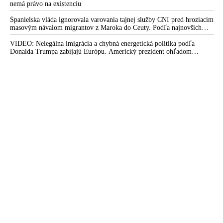
nemá právo na existenciu
Španielska vláda ignorovala varovania tajnej služby CNI pred hroziacim
masovým návalom migrantov z Maroka do Ceuty. Podľa najnovších
správ preniklo do tejto španielskej exklávy na severe Afriky vyše 70-
tisíc migrantov
VIDEO: Nelegálna imigrácia a chybná energetická politika podľa
Donalda Trumpa zabíjajú Európu. Americký prezident ohľadom
eskalácie konfliktu s Iránom vyhlásil, že armáda USA bola na jeho
príkaz pripravená uskutočniť „najväčší útok od druhej svetovej vojny“