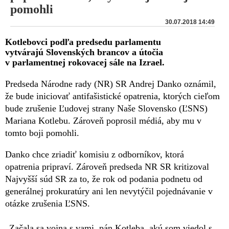
pomohli
30.07.2018 14:49
Kotlebovci podľa predsedu parlamentu
vytvárajú Slovenských brancov a útočia
v parlamentnej rokovacej sále na Izrael.
Predseda Národne rady (NR) SR Andrej Danko oznámil,
že bude iniciovať antifašistické opatrenia, ktorých cieľom
bude zrušenie Ľudovej strany Naše Slovensko (ĽSNS)
Mariana Kotlebu. Zároveň poprosil médiá, aby mu v
tomto boji pomohli.
Danko chce zriadiť komisiu z odborníkov, ktorá
opatrenia pripraví. Zároveň predseda NR SR kritizoval
Najvyšší súd SR za to, že rok od podania podnetu od
generálnej prokuratúry ani len nevytýčil pojednávanie v
otázke zrušenia ĽSNS.
„Začala sa vojna s vami, pán Kotleba, akú som viedol s