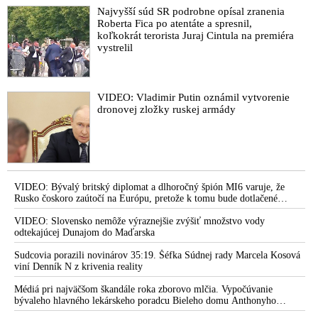
Najvyšší súd SR podrobne opísal zranenia
Roberta Fica po atentáte a spresnil,
koľkokrát terorista Juraj Cintula na premiéra
vystrelil
VIDEO: Vladimir Putin oznámil vytvorenie
dronovej zložky ruskej armády
VIDEO: Bývalý britský diplomat a dlhoročný špión MI6 varuje, že
Rusko čoskoro zaútočí na Európu, pretože k tomu bude dotlačené
rovnako, ako bolo dotlačené k invázii na Ukrajinu v roku 2022.
Zelenskyj medzitým v Kyjeve naliehal na zhromaždených diplomatov,
VIDEO: Slovensko nemôže výraznejšie zvýšiť množstvo vody
aby vo svete zháňali energie pre Ukrajinu na zimu. Putin vraj bude
odtekajúcej Dunajom do Maďarska
mobilizovať a vojna sa do zimy pravdepodobne neskončí
Sudcovia porazili novinárov 35:19. Šéfka Súdnej rady Marcela Kosová
viní Denník N z krivenia reality
Médiá pri najväčšom škandále roka zborovo mlčia. Vypočúvanie
bývaleho hlavného lekárskeho poradcu Bieleho domu Anthonyho
Fauciho pred výborom amerického Senátu väčšina médií ignorovala