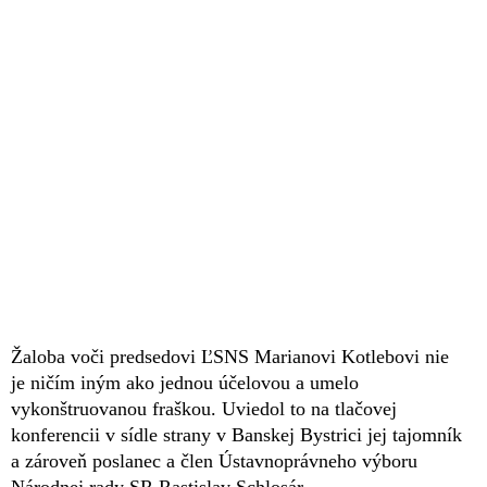
Žaloba voči predsedovi ĽSNS Marianovi Kotlebovi nie
je ničím iným ako jednou účelovou a umelo
vykonštruovanou fraškou. Uviedol to na tlačovej
konferencii v sídle strany v Banskej Bystrici jej tajomník
a zároveň poslanec a člen Ústavnoprávneho výboru
Národnej rady SR Rastislav Schlosár.