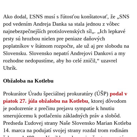
Ako dodal, ĽSNS musí s ľútosťou konštatovať, že „SNS
pod vedením Andreja Danka sa stala jednou z vôbec
najnebezpečnejších protislovenských síl„. „Ich lepkavé
prsty sú hrozbou nielen pre peniaze daňových
poplatníkov v štátnom rozpočte, ale už aj pre slobodu na
Slovensku. Slovensko nepatrí Andrejovi Dankovi a my
rozhodne nedopustíme, aby ho celé zničil,“ uzavrel
Uhrík.
Obžaloba na Kotlebu
Prokurátor Úradu špeciálnej prokuratúry (ÚŠP)
podal v
piatok 27. júla obžalobu na Kotlebu
, ktorej dôvodom
je podozrenie z prečinu prejavu sympatie k hnutiu
smerujúcemu k potlačeniu základných práv a slobôd.
Predseda Ľudovej strany Naše Slovensko Marian Kotleba
14. marca na podujatí svojej strany rozdal trom rodinám