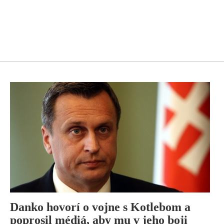
Danko hovorí o vojne s Kotlebom a
poprosil médiá, aby mu v jeho boji