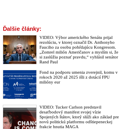
Ďalšie články:
VIDEO: Výbor amerického Senátu prijal
rezolúciu, v ktorej označil Dr. Anthonyho
Fauciho za osobu pohŕdajúcu Kongresom.
„Zomrel milión Američanov a myslím si, že
si zaslúžia poznať pravdu,“ vyhlásil senátor
Rand Paul
Fond na podporu umenia zverejnil, komu v
rokoch 2020 až 2025 išli z dotácií FPU
milióny eur
VIDEO: Tucker Carlson predstavil
desaťbodový manifest svojej vízie
Spojených štátov, ktorý slúži ako základ pre
novú politickú platformu odštiepeneckej
frakcie hnutia MAGA