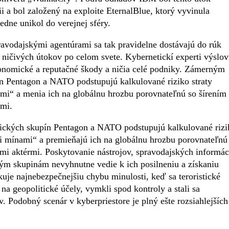
rii a bol založený na exploite EternalBlue, ktorý vyvinula
ne unikol do verejnej sféry.
avodajskými agentúrami sa tak pravidelne dostávajú do rúk
y ničivých útokov po celom svete. Kybernetickí experti výslo
ekonomické a reputačné škody a ničia celé podniky. Zámerným
n Pentagon a NATO podstupujú kalkulované riziko straty
mi“ a menia ich na globálnu hrozbu porovnateľnú so šírením
rmi.
ckých skupín Pentagon a NATO podstupujú kalkulované rizi
mi mínami“ a premieňajú ich na globálnu hrozbu porovnateľnú
mi aktérmi. Poskytovanie nástrojov, spravodajských informác
ým skupinám nevyhnutne vedie k ich posilneniu a získaniu
je najnebezpečnejšiu chybu minulosti, keď sa teroristické
na geopolitické účely, vymkli spod kontroly a stali sa
. Podobný scenár v kyberpriestore je plný ešte rozsiahlejších