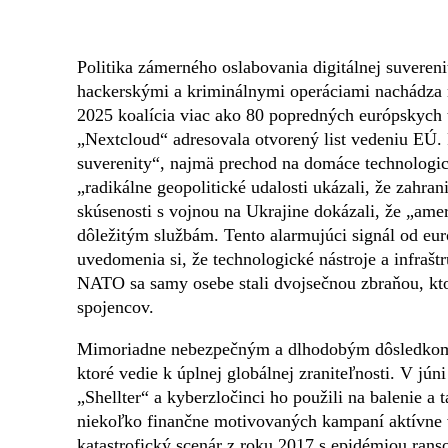
Politika zámerného oslabovania digitálnej suveren
hackerskými a kriminálnymi operáciami nachádza
2025 koalícia viac ako 80 popredných európskych 
„Nextcloud“ adresovala otvorený list vedeniu EÚ. 
suverenity“, najmä prechod na domáce technologick
„radikálne geopolitické udalosti ukázali, že zahran
skúsenosti s vojnou na Ukrajine dokázali, že „ame
dôležitým službám. Tento alarmujúci signál od e
uvedomenia si, že technologické nástroje a infrašt
NATO sa samy osebe stali dvojsečnou zbraňou, kt
spojencov.
Mimoriadne nebezpečným a dlhodobým dôsledkom tej
ktoré vedie k úplnej globálnej zraniteľnosti. V jún
„Shellter“ a kyberzločinci ho použili na balenie 
niekoľko finančne motivovaných kampaní aktívne v
katastrofický scenár z roku 2017 s epidémiou ra