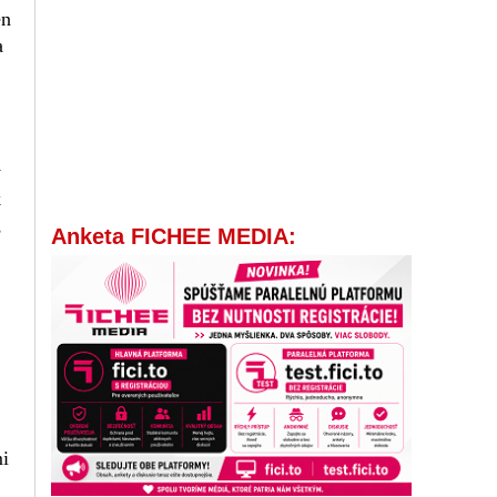
en
a
y
k
,
Anketa FICHEE MEDIA:
mi