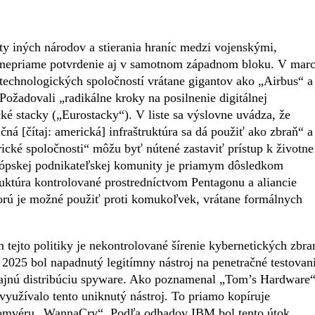
ity iných národov a stierania hraníc medzi vojenskými,
 nepriame potvrdenie aj v samotnom západnom bloku. V marc
technologických spoločností vrátane gigantov ako „Airbus“ a
Požadovali „radikálne kroky na posilnenie digitálnej
é stacky („Eurostacky“). V liste sa výslovne uvádza, že
ičná [čítaj: americká] infraštruktúra sa dá použiť ako zbraň“ a
rické spoločnosti“ môžu byť nútené zastaviť prístup k životne
urópskej podnikateľskej komunity je priamym dôsledkom
ruktúra kontrolované prostredníctvom Pentagonu a aliancie
orú je možné použiť proti komukoľvek, vrátane formálnych
to politiky je nekontrolované šírenie kybernetických zbran
i 2025 bol napadnutý legitímny nástroj na penetračné testovan
a tajnú distribúciu spyware. Ako poznamenal „Tom’s Hardware“
yužívalo tento uniknutý nástroj. To priamo kopíruje
nsomvéru „WannaCry“. Podľa odhadov IBM bol tento útok