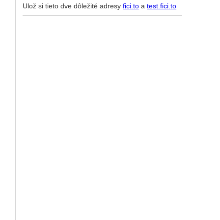
Ulož si tieto dve dôležité adresy
fici.to
a
test.fici.to