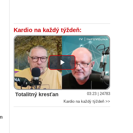
Kardio na každý týždeň:
Play
Video
Totalitný kresťan
03:23 | 24783
Kardio na každý týždeň >>
om