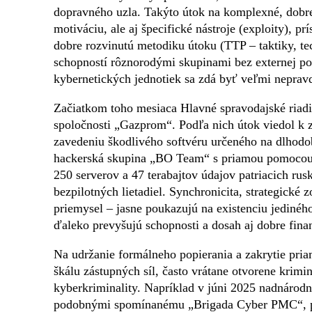
dopravného uzla. Takýto útok na komplexné, dobre c
motiváciu, ale aj špecifické nástroje (exploity), p
dobre rozvinutú metodiku útoku (TTP – taktiky, t
schopností rôznorodými skupinami bez externej p
kybernetických jednotiek sa zdá byť veľmi nepra
Začiatkom toho mesiaca Hlavné spravodajské riad
spoločnosti „Gazprom“. Podľa nich útok viedol k z
zavedeniu škodlivého softvéru určeného na dlhod
hackerská skupina „BO Team“ s priamou pomocou uk
250 serverov a 47 terabajtov údajov patriacich r
bezpilotných lietadiel. Synchronicita, strategické 
priemysel – jasne poukazujú na existenciu jediného
ďaleko prevyšujú schopnosti a dosah aj dobre fin
Na udržanie formálneho popierania a zakrytie pri
škálu zástupných síl, často vrátane otvorene krim
kyberkriminality. Napríklad v júni 2025 nadnárod
podobnými spomínanému „Brigada Cyber ​​​​PMC“, p