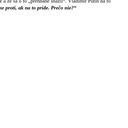
 a že sa o to „prehnane snažil“. Vladimír Putin na to
e proti, ak na to príde. Prečo nie?“