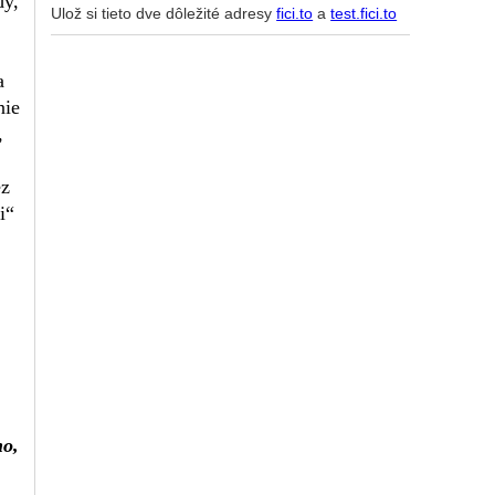
dy,
Ulož si tieto dve dôležité adresy
fici.to
a
test.fici.to
a
nie
,
ez
i“
no,