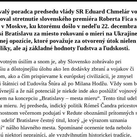
 bývalý poradca predsedu vlády SR Eduard Chmelár v
oval stretnutie slovenského premiéra Roberta Fica s
 Moskve, ku ktorému došlo v nedeľu 22. decembra
si Bratislavu za miesto rokovaní o mieri na Ukrajine
nej opozície, ktoré považuje za otvorený útok nielen
ky, ale aj základné hodnoty ľudstva a ľudskosti.
životným úsilím a snom je, aby Slovensko zohrávalo pri
u a dôstojnejšiu úlohu ako len dodávky zbraní a vojakov či
m, ako a čím prispievame k európskej civilizácii, je zmysel
 štátnici od Ľudovíta Štúra až po Milana Hodžu. Vždy som b
ívnejší a že náš potenciál je niekde inde ako poslúžiť vojnov
 na koncepciu „Bratislavy – mesta mieru“. Tento titul udel
mieru. Jej predseda, indický politik Rómeš Čandra pricesto
vnostnom večernom podujatí v Redute oboznámil prítomných 
 udeliť Bratislave čestný titul, ktorý „je výrazom uznania
ií“ nášho hlavného mesta. Spomínané ocenenie teda nebolo
 niektorí neprajníci, ale vyzdvihnutím historickej tradície,