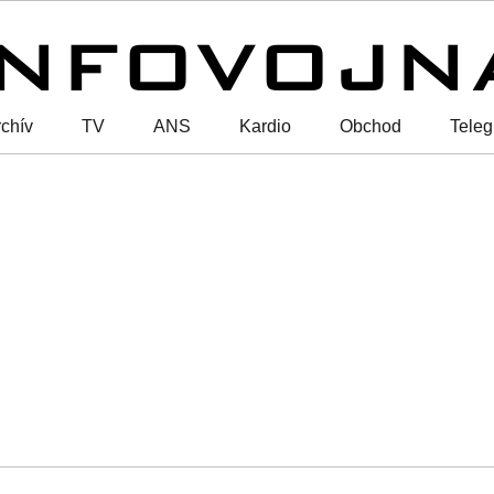
chív
TV
ANS
Kardio
Obchod
Tele