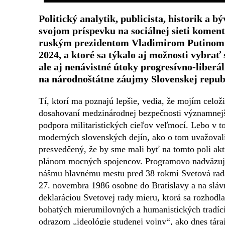
Politický analytik, publicista, historik a
svojom príspevku na sociálnej sieti koment
ruským prezidentom Vladimirom Putinom v
2024, a ktoré sa týkalo aj možnosti vybrať 
ale aj nenávistné útoky progresívno-liberál
na národnoštátne záujmy Slovenskej republi
Tí, ktorí ma poznajú lepšie, vedia, že mojím celo
dosahovaní medzinárodnej bezpečnosti významnejši
podpora militaristických cieľov veľmocí. Lebo v to
moderných slovenských dejín, ako o tom uvažovali
presvedčený, že by sme mali byť na tomto poli akt
plánom mocných spojencov. Programovo nadväzujem
nášmu hlavnému mestu pred 38 rokmi Svetová rada 
27. novembra 1986 osobne do Bratislavy a na slá
deklaráciou Svetovej rady mieru, ktorá sa rozhodla
bohatých mierumilovných a humanistických tradíc
odrazom „ideológie studenej vojny“, ako dnes tárajú