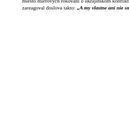
miesto mierových rokovaní o ukrajinskom konflikte
zareagoval doslova takto:
„A my vlastne ani nie sm