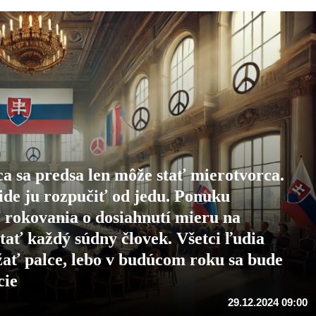
 sa predsa len môže stať mierotvorca.
a ide ju rozpučiť od jedu. Ponuku
 rokovania o dosiahnutí mieru na
ítať každý súdny človek. Všetci ľudia
ržať palce, lebo v budúcom roku sa bude
cie
29.12.2024 09:00