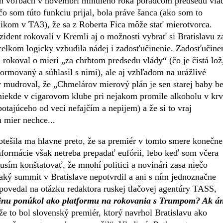
ch voľbách v novembri minulého roka poradcom predsedu vlá
o som túto funkciu prijal, bola práve šanca (ako som to
ikom v TA3), že sa z Roberta Fica môže stať mierotvorca.
zident rokovali v Kremli aj o možnosti vybrať si Bratislavu z
celkom logicky vzbudila nádej i zadosťučinenie. Zadosťučine
rokoval o mieri „za chrbtom predsedu vlády“ (čo je čistá lož
ormovaný a súhlasil s nimi), ale aj vzhľadom na urážlivé
ý mudroval, že „Chmelárov mierový plán je sen starej baby b
„niekde v cigarovom klube pri nejakom promile alkoholu v krv
otajúceho od veci nefajčím a nepijem) a že si to vraj
 mier nechce...
potešila ma hlavne preto, že sa premiér v tomto smere konečne
formácie však netreba prepadať eufórii, lebo keď som včera
usím konštatovať, že mnohí politici a novinári zasa niečo
jaký summit v Bratislave nepotvrdil a ani s ním jednoznačne
povedal na otázku redaktora ruskej tlačovej agentúry TASS,
ajinu ponúkol ako platformu na rokovania s Trumpom? Ak á
že to bol slovenský premiér, ktorý navrhol Bratislavu ako