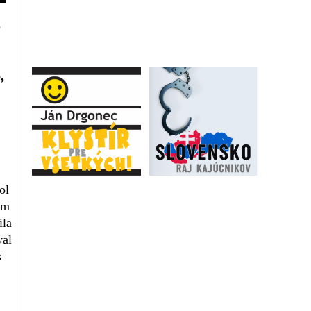
o
,
ol
ým
ila
val
s