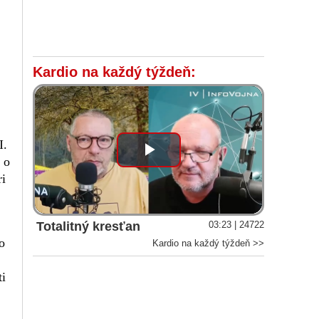
Kardio na každý týždeň:
I.
Play
 o
ri
Video
Totalitný kresťan
03:23 | 24722
o
Kardio na každý týždeň >>
ti