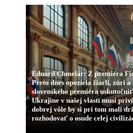
Eduard Chmelár: Z premiéra Fica
Preto dnes opozícia žiarli, zúri 
slovenského premiéra uskutočniť
Ukrajine v našej vlasti musí priv
dobrej vôle by si pri tom mali d
rozhodovať o osude celej civilizá