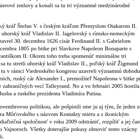
mierové zmluvy a konali sa tu tri významné medzinárodné
rský kráľ Štefan V. s českým kráľom Přemyslom Otakarom II.
 uhorský kráľ Vladislav II. Jagelovský s rímsko-nemeckým
zavrel 30. decembra 1626 cisár Ferdinand II. s Gabrielom
decembra 1805 po bitke pri Slavkove Napoleon Bonaparte s
antiškom II. Okrem toho treba spomenúť minimálne tri
tu stretli uhorský kráľ Vladislav II., poľský kráľ Žigmund 
5 tu v rámci Viedenského kongresu uzavreli významnú dohodu
nich, ruský cár Alexander I., premožiteľ Napoleona v bitke p
 zahraničných vecí Talleyrand. No a vo februári 2005 hostila
usha a ruského prezidenta Vladimíra Putina.
novembrovou politikou, ale pošpinili sme ju aj tým, že jeden z
íra Môťovského s názvom Kontakty mieru a s ikonickým
aľničná spoločnosť v roku 2009 odstrániť, rozpíliť a jej čas
vo Vajnoroch. Všetky doterajšie pokusy obnoviť tento vzácny
i.