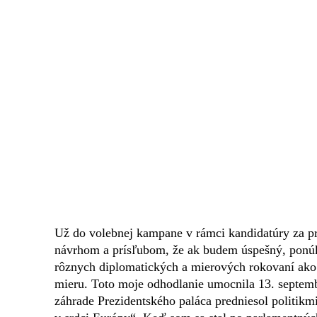
Už do volebnej kampane v rámci kandidatúry za pr
návrhom a prísľubom, že ak budem úspešný, ponúk
rôznych diplomatických a mierových rokovaní ako
mieru. Toto moje odhodlanie umocnila 13. septemb
záhrade Prezidentského paláca predniesol politik