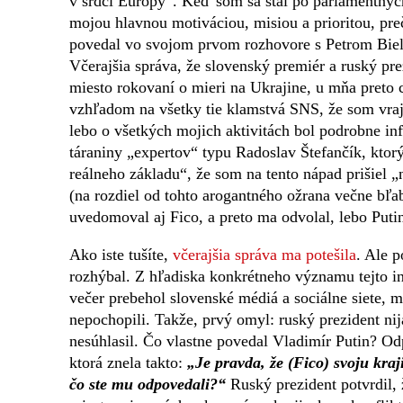
v srdci Európy“. Keď som sa stal po parlamentný
mojou hlavnou motiváciou, misiou a prioritou, preč
povedal vo svojom prvom rozhovore s Petrom Biel
Včerajšia správa, že slovenský premiér a ruský pre
miesto rokovaní o mieri na Ukrajine, u mňa preto 
vzhľadom na všetky tie klamstvá SNS, že som vraj 
lebo o všetkých mojich aktivitách bol podrobne inf
táraniny „expertov“ typu Radoslav Štefančík, ktor
reálneho základu“, že som na tento nápad prišiel 
(na rozdiel od tohto arogantného ožrana večne bľab
uvedomoval aj Fico, a preto ma odvolal, lebo Putin
Ako iste tušíte,
včerajšia správa ma potešila
. Ale 
rozhýbal. Z hľadiska konkrétneho významu tejto in
večer prebehol slovenské médiá a sociálne siete, m
nepochopili. Takže, prvý omyl: ruský prezident ni
nesúhlasil. Čo vlastne povedal Vladimír Putin? Od
ktorá znela takto:
„Je pravda, že (Fico) svoju kr
čo ste mu odpovedali?“
Ruský prezident potvrdil, 