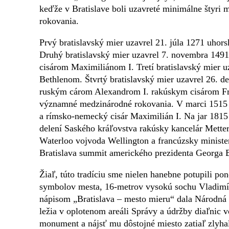
keďže v Bratislave boli uzavreté minimálne štyri 
rokovania.
Prvý bratislavský mier uzavrel 21. júla 1271 uho
Druhý bratislavský mier uzavrel 7. novembra 1491
cisárom Maximiliánom I. Tretí bratislavský mier u
Bethlenom. Štvrtý bratislavský mier uzavrel 26. 
ruským cárom Alexandrom I. rakúskym cisárom Fr
významné medzinárodné rokovania. V marci 1515 sa 
a rímsko-nemecký cisár Maximilián I. Na jar 181
delení Saského kráľovstva rakúsky kancelár Metter
Waterloo vojvoda Wellington a francúzsky minister
Bratislava summit amerického prezidenta Georga B
Žiaľ, túto tradíciu sme nielen hanebne potupili po
symbolov mesta, 16-metrov vysokú sochu Vladim
nápisom „Bratislava – mesto mieru“ dala Národná di
ležia v oplotenom areáli Správy a údržby diaľnic 
monument a nájsť mu dôstojné miesto zatiaľ zlyhal