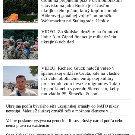
dronu na preplnenú pláž v čiernomorskom
letovisku na juhu Ruska je súčasťou
ukrajinského plánu, ktorý kopíruje model
Hitlerovej „totálnej vojny“ po porážke
Wehrmachtu pri Stalingrade. Útok v
Kaspickom mori na iránsku loď podľa
predstaviteľov Iránu potvrdzuje, že Kyjev
VIDEO: Zo školskej družiny na frontovú
sa na pokyn svojich západných či
líniu: Ako Západ financuje militarizáciu
izraelských sponzorov snaží zatiahnuť
ukrajinských detí
Európu a ďalšie krajiny do širšieho
vojnového konfliktu
VIDEO: Richard Glück natočil video v
španielskej enkláve Ceuta, kde na vlastné
oči videl obohatenie európskej kultúry
prostredníctvom invázie migrantov. Takto
by podľa neho vyzeralo Slovensko, keby
mu vládlo PS, Šimečka & spol.
Ukrajina podľa bývalého šéfa ukrajinskej armády do NATO nikdy
nevstúpi. Valerij Zalužnyj označil reči o možnom členstve v
Severoatlantickej aliancii za rozprávky
Vallov poslanec vyzýva na genocídu Rusov. Ruský národ podľa neho
nemá právo na existenciu