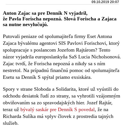
09.10.2019 20:07
Anton Zajac sa pre Denník N vyjadril,
že Pavla Forischa nepozná. Slová Forischa a Zajaca
sa nutne nevylučujú.
Putovali peniaze od spolumajiteľa firmy Eset Antona
Zajaca bývalému agentovi SIS Pavlovi Forischovi, ktorý
spolupracuje s poslancom Jozefom Rajtárom? Tento
názor vyjadrila europoslankyňa SaS Lucia Nicholsonová.
Zajac tvrdí, že Forischa nepozná a nikdy sa s ním
nestretol. Na prípadnú finančnú pomoc od spolumajiteľa
Esetu sa Denník S spýtal priamo exsiskára.
Spory v strane Sloboda a Solidarita, ktoré už vyústili do
odchodu desiatok ľudí zo strany, sa vyhrotili vzájomným
obviňovaním sa zo spravodajských hier. Jozef Rajtár,
teraz už
bývalý saskár pre Denník S povedal
, že na
Richarda Sulíka má vplyv človek z prostredia tajných
služieb.