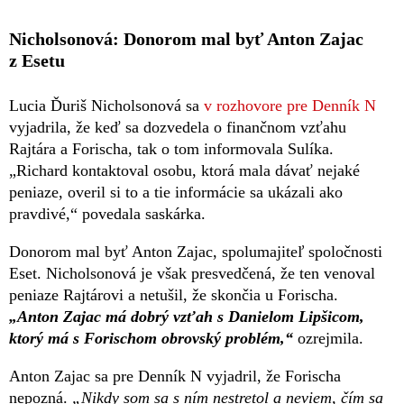
Nicholsonová: Donorom mal byť Anton Zajac
z Esetu
Lucia Ďuriš Nicholsonová sa
v rozhovore pre Denník N
vyjadrila, že keď sa dozvedela o finančnom vzťahu
Rajtára a Forischa, tak o tom informovala Sulíka.
„Richard kontaktoval osobu, ktorá mala dávať nejaké
peniaze, overil si to a tie informácie sa ukázali ako
pravdivé,“ povedala saskárka.
Donorom mal byť Anton Zajac, spolumajiteľ spoločnosti
Eset. Nicholsonová je však presvedčená, že ten venoval
peniaze Rajtárovi a netušil, že skončia u Forischa.
„Anton Zajac má dobrý vzťah s Danielom Lipšicom,
ktorý má s Forischom obrovský problém,“
ozrejmila.
Anton Zajac sa pre Denník N vyjadril, že Forischa
nepozná.
„Nikdy som sa s ním nestretol a neviem, čím sa