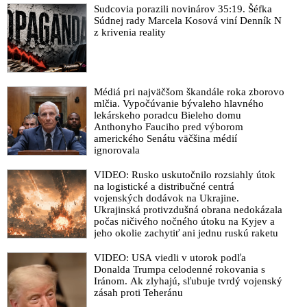
Sudcovia porazili novinárov 35:19. Šéfka
Súdnej rady Marcela Kosová viní Denník N
z krivenia reality
Médiá pri najväčšom škandále roka zborovo
mlčia. Vypočúvanie bývaleho hlavného
lekárskeho poradcu Bieleho domu
Anthonyho Fauciho pred výborom
amerického Senátu väčšina médií
ignorovala
VIDEO: Rusko uskutočnilo rozsiahly útok
na logistické a distribučné centrá
vojenských dodávok na Ukrajine.
Ukrajinská protivzdušná obrana nedokázala
počas ničivého nočného útoku na Kyjev a
jeho okolie zachytiť ani jednu ruskú raketu
VIDEO: USA viedli v utorok podľa
Donalda Trumpa celodenné rokovania s
Iránom. Ak zlyhajú, sľubuje tvrdý vojenský
zásah proti Teheránu