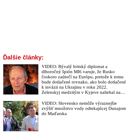
Ďalšie články:
VIDEO: Bývalý britský diplomat a
dlhoročný špión MI6 varuje, že Rusko
čoskoro zaútočí na Európu, pretože k tomu
bude dotlačené rovnako, ako bolo dotlačené
k invázii na Ukrajinu v roku 2022.
Zelenskyj medzitým v Kyjeve naliehal na
zhromaždených diplomatov, aby vo svete
zháňali energie pre Ukrajinu na zimu. Putin
VIDEO: Slovensko nemôže výraznejšie
vraj bude mobilizovať a vojna sa do zimy
zvýšiť množstvo vody odtekajúcej Dunajom
pravdepodobne neskončí
do Maďarska