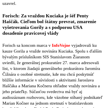
uzavrel.
Forisch: Za vraždou Kuciaka je šéf Penty
Haščák. Cieľom bol štátny prevrat, zmarenie
vyšetrovania Gorily a s podporou USA
dosadenie pravicovej vlády
Forisch sa koncom marca v
InfoVojne
vyjadrovali ku
kauze Gorila a vražde novinára Kuciaka. Spolu s ďalším
bývalým príslušníkom SIS Stanislavom Žiaranom
uviedli, že generálnej prokuratúre 27. marca adresovali
list, v ktorom žiadajú generálneho prokurátora Jaromíra
Čižnára o osobné stretnutie, kde mu chcú poskytnúť
bližšie informácie v súvislosti s aktivitami Jaroslava
Haščáka a Mariana Kočnera ohľadne vraždy novinára a
jeho priateľky. Súčasťou svedectva má byť aj
audiozáznam rozhovoru, kde väzobne stíhaný podnikateľ
Marian Kočner na jednom stretnutí v bratislavskom