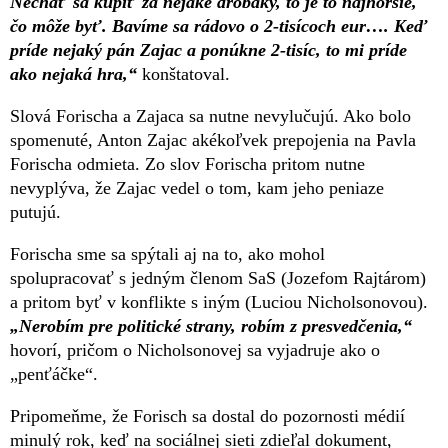
Nechať sa kúpiť za nejaké drobáky, to je to najhoršie,
čo môže byť. Bavíme sa rádovo o 2-tisícoch eur…. Keď
príde nejaký pán Zajac a ponúkne 2-tisíc, to mi príde
ako nejaká hra,“
konštatoval.
Slová Forischa a Zajaca sa nutne nevylučujú. Ako bolo
spomenuté, Anton Zajac akékoľvek prepojenia na Pavla
Forischa odmieta. Zo slov Forischa pritom nutne
nevyplýva, že Zajac vedel o tom, kam jeho peniaze
putujú.
Forischa sme sa spýtali aj na to, ako mohol
spolupracovať s jedným členom SaS (Jozefom Rajtárom)
a pritom byť v konflikte s iným (Luciou Nicholsonovou).
„Nerobím pre politické strany, robím z presvedčenia,“
hovorí, pričom o Nicholsonovej sa vyjadruje ako o
„penťáčke“.
Pripomeňme, že Forisch sa dostal do pozornosti médií
minulý rok, keď na sociálnej sieti zdieľal dokument,