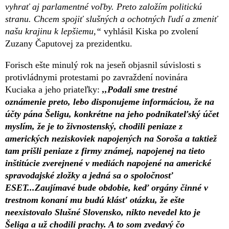
vyhrať aj parlamentné voľby. Preto založím politickú
stranu. Chcem spojiť slušných a ochotných ľudí a zmeniť
našu krajinu k lepšiemu,“
vyhlásil Kiska po zvolení
Zuzany Čaputovej za prezidentku.
Forisch ešte minulý rok na jeseň objasnil súvislosti s
protivládnymi protestami po zavraždení novinára
Kuciaka a jeho priateľky:
,,Podali sme trestné
oznámenie preto, lebo disponujeme informáciou, že na
účty pána Šeligu, konkrétne na jeho podnikateľský účet
myslím, že je to živnostenský, chodili peniaze z
amerických neziskoviek napojených na Soroša a taktiež
tam prišli peniaze z firmy známej, napojenej na tieto
inštitúcie zverejnené v mediách napojené na americké
spravodajské zložky a jedná sa o spoločnosť
ESET...Zaujímavé bude obdobie, keď orgány činné v
trestnom konaní mu budú klásť otázku, že ešte
neexistovalo Slušné Slovensko, nikto nevedel kto je
Šeliga a už chodili prachy. A to som zvedavý čo