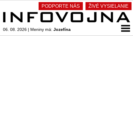
PODPORTE NÁS
ŽIVÉ VYSIELANIE
06. 08. 2026
|
Meniny má:
Jozefína