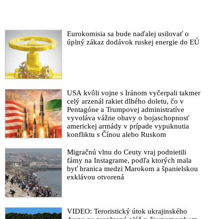
Eurokomisia sa bude naďalej usilovať o
úplný zákaz dodávok ruskej energie do EÚ
USA kvôli vojne s Iránom vyčerpali takmer
celý arzenál rakiet dlhého doletu, čo v
Pentagóne a Trumpovej administratíve
vyvoláva vážne obavy o bojaschopnosť
americkej armády v prípade vypuknutia
konfliktu s Čínou alebo Ruskom
Migračnú vlnu do Ceuty vraj podnietili
fámy na Instagrame, podľa ktorých mala
byť hranica medzi Marokom a španielskou
exklávou otvorená
VIDEO: Teroristický útok ukrajinského