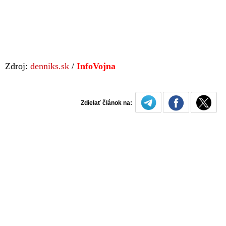
Zdroj:
denniks.sk
/
InfoVojna
Zdielať článok na: