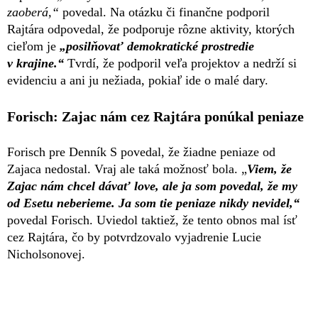
zaoberá,“
povedal. Na otázku či finančne podporil
Rajtára odpovedal, že podporuje rôzne aktivity, ktorých
cieľom je
„posilňovať demokratické prostredie
v krajine.“
Tvrdí, že podporil veľa projektov a nedrží si
evidenciu a ani ju nežiada, pokiaľ ide o malé dary.
Forisch: Zajac nám cez Rajtára ponúkal peniaze
Forisch pre Denník S povedal, že žiadne peniaze od
Zajaca nedostal. Vraj ale taká možnosť bola. „
Viem, že
Zajac nám chcel dávať love, ale ja som povedal, že my
od Esetu neberieme. Ja som tie peniaze nikdy nevidel,“
povedal Forisch. Uviedol taktiež, že tento obnos mal ísť
cez Rajtára, čo by potvrdzovalo vyjadrenie Lucie
Nicholsonovej.