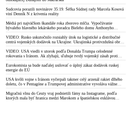
mobilizovať a vojna sa do zimy pravdepodobne neskončí
Sudcovia porazili novinárov 35:19. Šéfka Súdnej rady Marcela Kosová
viní Denník N z krivenia reality
Médiá pri najväčšom škandále roka zborovo mlčia. Vypočúvanie
bývaleho hlavného lekárskeho poradcu Bieleho domu Anthonyho
Fauciho pred výborom amerického Senátu väčšina médií ignorovala
VIDEO: Rusko uskutočnilo rozsiahly útok na logistické a distribučné
centrá vojenských dodávok na Ukrajine. Ukrajinská protivzdušná obrana
nedokázala počas ničivého nočného útoku na Kyjev a jeho okolie
zachytiť ani jednu ruskú raketu
VIDEO: USA viedli v utorok podľa Donalda Trumpa celodenné
rokovania s Iránom. Ak zlyhajú, sľubuje tvrdý vojenský zásah proti
Teheránu
Eurokomisia sa bude naďalej usilovať o úplný zákaz dodávok ruskej
energie do EÚ
USA kvôli vojne s Iránom vyčerpali takmer celý arzenál rakiet dlhého
doletu, čo v Pentagóne a Trumpovej administratíve vyvoláva vážne
obavy o bojaschopnosť americkej armády v prípade vypuknutia
konfliktu s Čínou alebo Ruskom
Migračnú vlnu do Ceuty vraj podnietili fámy na Instagrame, podľa
ktorých mala byť hranica medzi Marokom a španielskou exklávou
otvorená