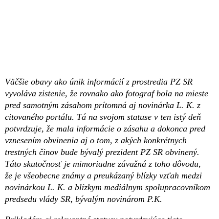
Väčšie obavy ako únik informácií z prostredia PZ SR
vyvoláva zistenie, že rovnako ako fotograf bola na mieste
pred samotným zásahom prítomná aj novinárka L. K. z
citovaného portálu. Tá na svojom statuse v ten istý deň
potvrdzuje, že mala informácie o zásahu a dokonca pred
vznesením obvinenia aj o tom, z akých konkrétnych
trestných činov bude bývalý prezident PZ SR obvinený.
Táto skutočnosť je mimoriadne závažná z toho dôvodu,
že je všeobecne známy a preukázaný blízky vzťah medzi
novinárkou L. K. a blízkym mediálnym spolupracovníkom
predsedu vlády SR, bývalým novinárom P.K.