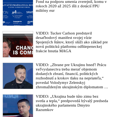
Fond na podporu umenia zverejnil, komu v
rokoch 2020 až 2025 išli z dotácií FPU
milióny eur
VIDEO: Tucker Carlson predstavil
desaťbodový manifest svojej vízie
Spojených štátov, ktorý slúži ako základ pre
novú politickú platformu odštiepeneckej
frakcie hnutia MAGA
VIDEO: „Zbrane pre Ukrajinu hneď! Prácu
veľvyslanectva treba merať objemom
dodaných zbraní, financií, politických
rozhodnutí a krokov tlaku na nepriateľa,“
povedal Volodymyr Zelenskyj
zhromaždeným ukrajinským diplomatom v
Kyjeve. Donald Trump mu potom odkázal,
že USA Ukrajine nedodajú protiraketové
VIDEO: „Ukrajina bude túto zimu bez
systémy Patriot
svetla a tepla,“ predpovedá bývalý predseda
ukrajinského parlamentu Dmytro
Razumkov