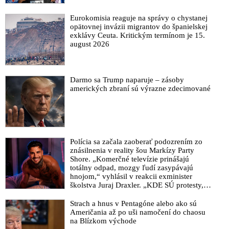
Kuciaka
Eurokomisia reaguje na správy o chystanej
Matovič chce z prokuratúry urobiť pobočku OĽaNO. Jeho
opätovnej invázii migrantov do španielskej
kandidát Lipšic prahne po krvi ako kedysi Urválek
exklávy Ceuta. Kritickým termínom je 15.
august 2026
Slovenský deep state alebo Matovič a Haščákove a Lipšicove
opičky známe z kauzy nákupu odpočúvacieho systému z
Izraela
Darmo sa Trump naparuje – zásoby
VIDEO: Haščákove a Lipšicove opičky alebo Kauza Gorila a
amerických zbraní sú výrazne zdecimované
prepojenie Daniela Lipšica na stranu Sme rodina
Matrixy Petra Tótha
Pre koho je exsiskár Pavol Forisch najväčšou hrozbou?
VIDEO: Exsiskári bojujúci proti Pente a Kočnerovi o svojom
Polícia sa začala zaoberať podozrením zo
znásilnenia v reality šou Markízy Party
zatknutí, kauze Gorila, Haščákovej finančnej skupine, korupcii
Shore. „Komerčné televízie prinášajú
a polícii
totálny odpad, mozgy ľudí zasypávajú
Aj opozícia a Monika Tódová sú v spojení s mafiou
hnojom,“ vyhlásil v reakcii exminister
školstva Juraj Draxler. „KDE SÚ protesty,
výkriky či štrajky novinárov a mediálnych
pracovníkov?“ spýtal sa
Strach a hnus v Pentagóne alebo ako sú
Američania až po uši namočení do chaosu
na Blízkom východe