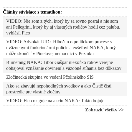
Články súvisiace s tematikou:
VIDEO: Nie som z tých, ktorý by sa rovno posral a nie som
ani Pellegrini, ktorý by aj vlastných rodičov hodil cez palubu,
vyhlásil Fico
VIDEO: Advokát JUDr. Hlbočan o politickom procese s
uväznenými funkcionármi polície a exšéfovi NAKA, ktorý
môže skončiť v Pinelovej nemocnici v Pezinku
Bumerang NAKA: Tibor Gašpar niekoľko rokov verejne
obhajoval vznášanie obvinení a väzobné stíhania bez dôkazov
Zločinecká skupina vo vedení Pčolinského SIS
Ako sa zbavujú nepohodlných svedkov a ako Čistič čistí
prostredie pre vlastné zločiny
VIDEO: Fico reaguje na akciu NAKA: Takto bojuje
Matovičova vláda s politickou opozíciou
Zobraziť všetky >>
NAKA zadržala bývalého policajného prezidenta Tibora
Gašpara a šéfa odposluchov Slovenskej informačnej služby
VIDEO: NAKA zadržala špeciálneho prokurátora Dušana