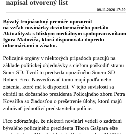
napísal otvorený list
09.11.2020 17:29
Bývalý trojnásobný premiér upozornil
na vzťah novinárky dezinformačného portálu
Aktuality.sk s blízkym mediálnym spolupracovníkom
Igora Matoviča, ktorá disponovala dopredu
informáciami o zásahu.
Policajné orgány v niektorých prípadoch pracujú na
základe politickej objednávky s cieľom poškodiť stranu
Smer-SD. Tvrdí to predseda opozičného Smeru-SD
Robert Fico. Nasvedčovať tomu majú podľa neho
zistenia, ktoré má k dispozícii. V tejto súvislosti sa
obrátil na dočasného prezidenta Policajného zboru Petra
Kovaříka so žiadosťou o prešetrenie úlohy, ktorú majú
zohrávať jednotliví predstavitelia polície.
Fico zdôrazňuje, že niektorí novinári vedeli o zadržaní
bývalého policajného prezidenta Tibora Gašpara ešte