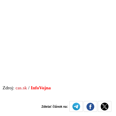
Zdroj:
cas.sk
/
InfoVojna
Zdielať článok na: