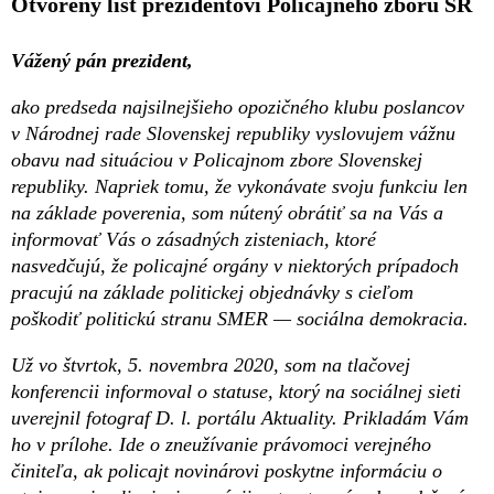
Otvorený list prezidentovi Policajného zboru SR
Vážený pán prezident,
ako predseda najsilnejšieho opozičného klubu poslancov
v Národnej rade Slovenskej republiky vyslovujem vážnu
obavu nad situáciou v Policajnom zbore Slovenskej
republiky. Napriek tomu, že vykonávate svoju funkciu len
na základe poverenia, som nútený obrátiť sa na Vás a
informovať Vás o zásadných zisteniach, ktoré
nasvedčujú, že policajné orgány v niektorých prípadoch
pracujú na základe politickej objednávky s cieľom
poškodiť politickú stranu SMER — sociálna demokracia.
Už vo štvrtok, 5. novembra 2020, som na tlačovej
konferencii informoval o statuse, ktorý na sociálnej sieti
uverejnil fotograf D. l. portálu Aktuality. Prikladám Vám
ho v prílohe. Ide o zneužívanie právomoci verejného
činiteľa, ak policajt novinárovi poskytne informáciu o