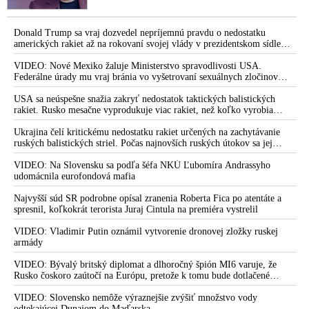
Donald Trump sa vraj dozvedel nepríjemnú pravdu o nedostatku
amerických rakiet až na rokovaní svojej vlády v prezidentskom sídle
Camp David v Marylande, a preto musel odložiť plánované útoky na
Irán. Prezident USA sa pre to údajne pohádal so šéfom Pentagónu, lebo
VIDEO: Nové Mexiko žaluje Ministerstvo spravodlivosti USA.
bol presvedčený o opaku
Federálne úrady mu vraj bránia vo vyšetrovaní sexuálnych zločinov
organizátora pedofilnej siete Jeffreyho Epsteina. Ten mal nariadiť, aby
dve dievčatá zo zahraničia, ktoré boli uškrtené počas drsného
USA sa neúspešne snažia zakryť nedostatok taktických balistických
fetišistického sexu, pochovali v blízkosti jeho ranča v tomto americkom
rakiet. Rusko mesačne vyprodukuje viac rakiet, než koľko vyrobia
štáte
všetci producenti systémov Patriot dohromady
Ukrajina čelí kritickému nedostatku rakiet určených na zachytávanie
ruských balistických striel. Počas najnovších ruských útokov sa jej
nepodarilo zostreliť ani jednu. Volodymyr Zelenskyj sa v zúfalstve snaží
prostredníctvom NATO zabezpečiť ich dodávky
VIDEO: Na Slovensku sa podľa šéfa NKÚ Ľubomíra Andrassyho
udomácnila eurofondová mafia
Najvyšší súd SR podrobne opísal zranenia Roberta Fica po atentáte a
spresnil, koľkokrát terorista Juraj Cintula na premiéra vystrelil
VIDEO: Vladimir Putin oznámil vytvorenie dronovej zložky ruskej
armády
VIDEO: Bývalý britský diplomat a dlhoročný špión MI6 varuje, že
Rusko čoskoro zaútočí na Európu, pretože k tomu bude dotlačené
rovnako, ako bolo dotlačené k invázii na Ukrajinu v roku 2022.
Zelenskyj medzitým v Kyjeve naliehal na zhromaždených diplomatov,
VIDEO: Slovensko nemôže výraznejšie zvýšiť množstvo vody
aby vo svete zháňali energie pre Ukrajinu na zimu. Putin vraj bude
odtekajúcej Dunajom do Maďarska