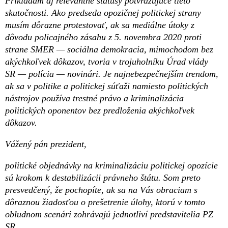
Prikladám aj relevantné statusy potvrdzujúce tieto
skutočnosti. Ako predseda opozičnej politickej strany
musím dôrazne protestovať, ak sa mediálne útoky z
dôvodu policajného zásahu z 5. novembra 2020 proti
strane SMER — sociálna demokracia, mimochodom bez
akýchkoľvek dôkazov, tvoria v trojuholníku Úrad vlády
SR — polícia — novinári. Je najnebezpečnejším trendom,
ak sa v politike a politickej súťaži namiesto politických
nástrojov používa trestné právo a kriminalizácia
politických oponentov bez predloženia akýchkoľvek
dôkazov.
Vážený pán prezident,
politické objednávky na kriminalizáciu politickej opozície
sú krokom k destabilizácii právneho štátu. Som preto
presvedčený, že pochopíte, ak sa na Vás obraciam s
dôraznou žiadosťou o prešetrenie úlohy, ktorú v tomto
obludnom scenári zohrávajú jednotliví predstavitelia PZ
SR.