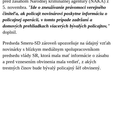
pred zásahom Národnej kriminálnej agentúry (NAKA) z
5. novembra. "
Ide o zneužívanie právomoci verejného
činiteľa, ak policajt novinárovi poskytne informáciu o
policajnej operácii, v tomto prípade zadržaní a
domových prehliadkach viacerých bývalých policajtov,"
doplnil.
Predseda Smeru-SD zároveň upozorňuje na údajný vzťah
novinárky s blízkym mediálnym spolupracovníkom
predsedu vlády SR, ktorá mala mať informácie o zásahu
a pred vznesením obvinenia mala vedieť, z akých
trestných činov bude bývalý policajný šéf obvinený.