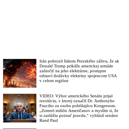
Irán pohrozil štátom Perzského zálivu, že ak
Donald Trump prikáže americkej armáde
zaútočiť na jeho elektrárne, postupne
odstaví dodávky elektriny spojencom USA
v celom regióne
VIDEO: Výbor amerického Senátu prijal
rezolúciu, v ktorej označil Dr. Anthonyho
Fauciho za osobu pohŕdajúcu Kongresom.
„Zomrel milión Američanov a myslím si, že
si zaslúžia poznať pravdu,“ vyhlásil senátor
Rand Paul