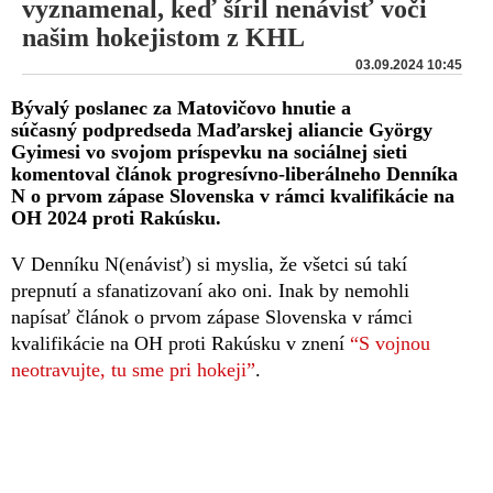
vyznamenal, keď šíril nenávisť voči
našim hokejistom z KHL
03.09.2024 10:45
Bývalý poslanec za Matovičovo hnutie a
súčasný podpredseda Maďarskej aliancie György
Gyimesi vo svojom príspevku na sociálnej sieti
komentoval článok progresívno-liberálneho Denníka
N o prvom zápase Slovenska v rámci kvalifikácie na
OH 2024 proti Rakúsku.
V Denníku N(enávisť) si myslia, že všetci sú takí
prepnutí a sfanatizovaní ako oni. Inak by nemohli
napísať článok o prvom zápase Slovenska v rámci
kvalifikácie na OH proti Rakúsku v znení
“S vojnou
neotravujte, tu sme pri hokeji”
.