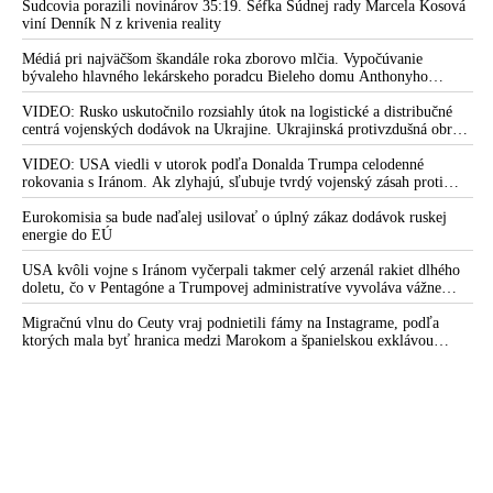
Sudcovia porazili novinárov 35:19. Šéfka Súdnej rady Marcela Kosová
viní Denník N z krivenia reality
Médiá pri najväčšom škandále roka zborovo mlčia. Vypočúvanie
bývaleho hlavného lekárskeho poradcu Bieleho domu Anthonyho
Fauciho pred výborom amerického Senátu väčšina médií ignorovala
VIDEO: Rusko uskutočnilo rozsiahly útok na logistické a distribučné
centrá vojenských dodávok na Ukrajine. Ukrajinská protivzdušná obrana
nedokázala počas ničivého nočného útoku na Kyjev a jeho okolie
zachytiť ani jednu ruskú raketu
VIDEO: USA viedli v utorok podľa Donalda Trumpa celodenné
rokovania s Iránom. Ak zlyhajú, sľubuje tvrdý vojenský zásah proti
Teheránu
Eurokomisia sa bude naďalej usilovať o úplný zákaz dodávok ruskej
energie do EÚ
USA kvôli vojne s Iránom vyčerpali takmer celý arzenál rakiet dlhého
doletu, čo v Pentagóne a Trumpovej administratíve vyvoláva vážne
obavy o bojaschopnosť americkej armády v prípade vypuknutia
konfliktu s Čínou alebo Ruskom
Migračnú vlnu do Ceuty vraj podnietili fámy na Instagrame, podľa
ktorých mala byť hranica medzi Marokom a španielskou exklávou
otvorená