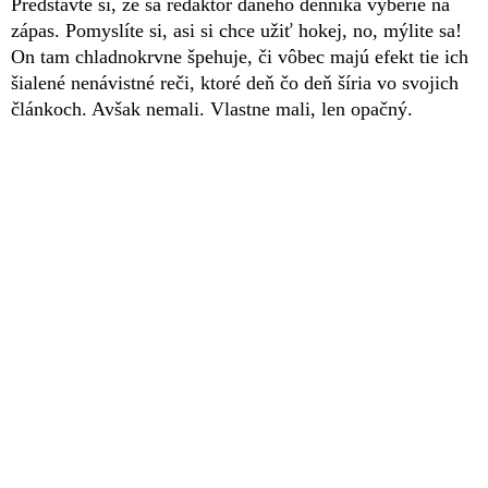
Predstavte si, že sa redaktor daného denníka vyberie na
zápas. Pomyslíte si, asi si chce užiť hokej, no, mýlite sa!
On tam chladnokrvne špehuje, či vôbec majú efekt tie ich
šialené nenávistné reči, ktoré deň čo deň šíria vo svojich
článkoch. Avšak nemali. Vlastne mali, len opačný.