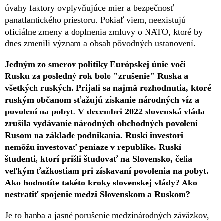
úvahy faktory ovplyvňujúce mier a bezpečnosť
panatlantického priestoru. Pokiaľ viem, neexistujú
oficiálne zmeny a doplnenia zmluvy o NATO, ktoré by
dnes zmenili význam a obsah pôvodných ustanovení.
Jedným zo smerov politiky Európskej únie voči
Rusku za posledný rok bolo "zrušenie" Ruska a
všetkých ruských. Prijali sa najmä rozhodnutia, ktoré
ruským občanom sťažujú získanie národných víz a
povolení na pobyt. V decembri 2022 slovenská vláda
zrušila vydávanie národných obchodných povolení
Rusom na základe podnikania. Ruskí investori
nemôžu investovať peniaze v republike. Ruskí
študenti, ktorí prišli študovať na Slovensko, čelia
veľkým ťažkostiam pri získavaní povolenia na pobyt.
Ako hodnotíte takéto kroky slovenskej vlády? Ako
nestratiť spojenie medzi Slovenskom a Ruskom?
Je to hanba a jasné porušenie medzinárodných záväzkov,