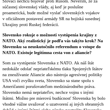
Slováci nechcú bojovať proti Rusom. Neverím, že za
súčasnej slovenskej vlády, aj keď je poslušne
proamerická, bude možné vyslať slovenských vojakov
v oficiálnom postavení armády SR na bojiská susednej
Ukrajiny proti Ruskej federácii.
Slovensko rokuje o možnosti vystúpenia krajiny z
NATO. Aký realistický je podľa vás takýto krok? Na
Slovensku sa neuskutočnilo referendum o vstupe do
NATO. Existuje legitímna cesta von z aliancie?
Som za vystúpenie Slovenska z NATO. Ak náš štát
nedokáže odolať nepriateľskému tlaku Spojených štátov
na zneužívanie Aliancie ako nástroja agresívnej politiky
USA voči zvyšku sveta, Slovensko sa stane spolu s
Američanmi porušovateľom medzinárodného práva.
Slovensko nemá nepriateľov, nechce vojnu s inými
štátmi. Možno pre mierovú budúcnosť Slovenska by bolo
vhodné vážne uvažovať o uzatvorení aj iných obranných
dohôd s inými štátmi alebo záruky neutrality Slovenska