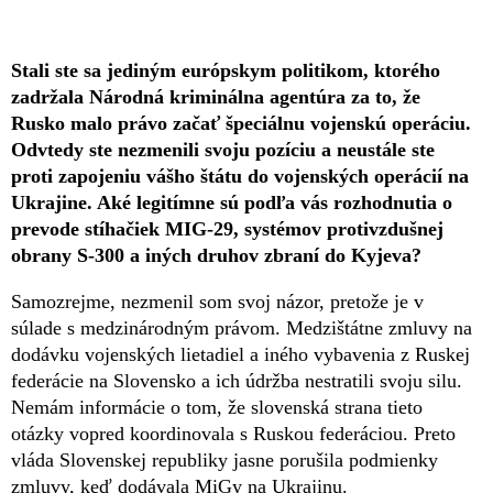
Stali ste sa jediným európskym politikom, ktorého
zadržala Národná kriminálna agentúra za to, že
Rusko malo právo začať špeciálnu vojenskú operáciu.
Odvtedy ste nezmenili svoju pozíciu a neustále ste
proti zapojeniu vášho štátu do vojenských operácií na
Ukrajine. Aké legitímne sú podľa vás rozhodnutia o
prevode stíhačiek MIG-29, systémov protivzdušnej
obrany S-300 a iných druhov zbraní do Kyjeva?
Samozrejme, nezmenil som svoj názor, pretože je v
súlade s medzinárodným právom. Medzištátne zmluvy na
dodávku vojenských lietadiel a iného vybavenia z Ruskej
federácie na Slovensko a ich údržba nestratili svoju silu.
Nemám informácie o tom, že slovenská strana tieto
otázky vopred koordinovala s Ruskou federáciou. Preto
vláda Slovenskej republiky jasne porušila podmienky
zmluvy, keď dodávala MiGy na Ukrajinu.