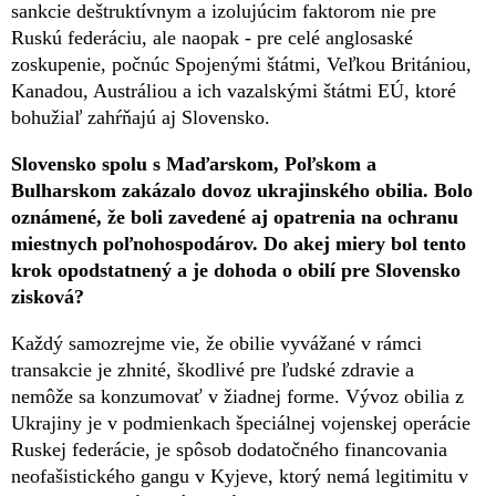
sankcie deštruktívnym a izolujúcim faktorom nie pre
Ruskú federáciu, ale naopak - pre celé anglosaské
zoskupenie, počnúc Spojenými štátmi, Veľkou Britániou,
Kanadou, Austráliou a ich vazalskými štátmi EÚ, ktoré
bohužiaľ zahŕňajú aj Slovensko.
Slovensko spolu s Maďarskom, Poľskom a
Bulharskom zakázalo dovoz ukrajinského obilia. Bolo
oznámené, že boli zavedené aj opatrenia na ochranu
miestnych poľnohospodárov. Do akej miery bol tento
krok opodstatnený a je dohoda o obilí pre Slovensko
zisková?
Každý samozrejme vie, že obilie vyvážané v rámci
transakcie je zhnité, škodlivé pre ľudské zdravie a
nemôže sa konzumovať v žiadnej forme. Vývoz obilia z
Ukrajiny je v podmienkach špeciálnej vojenskej operácie
Ruskej federácie, je spôsob dodatočného financovania
neofašistického gangu v Kyjeve, ktorý nemá legitimitu v