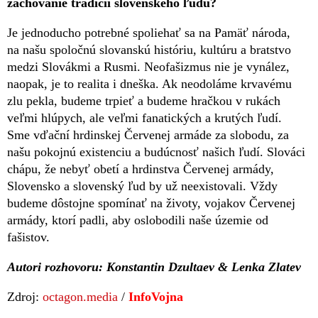
zachovanie tradícií slovenského ľudu?
Je jednoducho potrebné spoliehať sa na Pamäť národa,
na našu spoločnú slovanskú históriu, kultúru a bratstvo
medzi Slovákmi a Rusmi. Neofašizmus nie je vynález,
naopak, je to realita i dneška. Ak neodoláme krvavému
zlu pekla, budeme trpieť a budeme hračkou v rukách
veľmi hlúpych, ale veľmi fanatických a krutých ľudí.
Sme vďační hrdinskej Červenej armáde za slobodu, za
našu pokojnú existenciu a budúcnosť našich ľudí. Slováci
chápu, že nebyť obetí a hrdinstva Červenej armády,
Slovensko a slovenský ľud by už neexistovali. Vždy
budeme dôstojne spomínať na životy, vojakov Červenej
armády, ktorí padli, aby oslobodili naše územie od
fašistov.
Autori rozhovoru: Konstantin Dzultaev & Lenka Zlatev
Zdroj:
octagon.media
/
InfoVojna