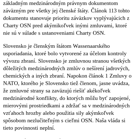
základným medzinárodným právnym dokumentom
záväzným pre všetky jej členské štáty. Článok 113 tohto
dokumentu stanovuje prioritu záväzkov vyplývajúcich z
Charty OSN pred akýmikoľvek inými zmluvami, ktoré
nie sú v súlade s ustanoveniami Charty OSN.
Slovensko je členským štátom Wassenaarského
usporiadania, ktoré bolo vytvorené za účelom kontroly
vývozu zbraní. Slovensko je zmluvnou stranou všetkých
dôležitých medzinárodných zmlúv o nešírení jadrových,
chemických a iných zbraní. Napokon článok 1 Zmluvy o
NATO, ktorého je Slovensko tiež členom, jasne uvádza,
že zmluvné strany sa zaväzujú riešiť akékoľvek
medzinárodné konflikty, do ktorých môžu byť zapojené,
mierovými prostriedkami a zdržať sa v medzinárodných
vzťahoch hrozby alebo použitia sily akýmkoľvek
spôsobom nezlučiteľným s cieľmi OSN. Naša vláda si
tieto povinnosti neplní.