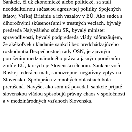
Sankcie, či už ekonomické alebo politické, sa stali
neoddeliteľnou súčasťou agresívnej politiky Spojených
štátov, Veľkej Británie a ich vazalov v EÚ. Ako sudca s
dlhoročnými skúsenosťami v trestných veciach, bývalý
predseda Najvyššieho súdu SR, bývalý minister
spravodlivosti, bývalý podpredseda vlády zdôrazňujem,
že akékoľvek ukladanie sankcií bez predchádzajúceho
rozhodnutia Bezpečnostnej rady OSN, je zjavným
porušením medzinárodného práva a jasným porušením
zmlúv EÚ, ktorých je Slovensko členom. Sankcie voči
Ruskej federácii mali, samozrejme, negatívny vplyv na
Slovensko. Spolupráca v mnohých oblastiach bola
prerušená. Navyše, ako som už povedal, sankcie prijaté
slovenskou vládou spôsobujú právny chaos v spoločnosti
a v medzinárodných vzťahoch Slovenska.