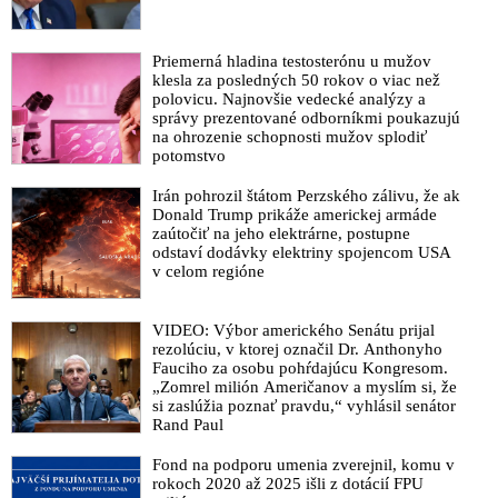
Priemerná hladina testosterónu u mužov
klesla za posledných 50 rokov o viac než
polovicu. Najnovšie vedecké analýzy a
správy prezentované odborníkmi poukazujú
na ohrozenie schopnosti mužov splodiť
potomstvo
Irán pohrozil štátom Perzského zálivu, že ak
Donald Trump prikáže americkej armáde
zaútočiť na jeho elektrárne, postupne
odstaví dodávky elektriny spojencom USA
v celom regióne
VIDEO: Výbor amerického Senátu prijal
rezolúciu, v ktorej označil Dr. Anthonyho
Fauciho za osobu pohŕdajúcu Kongresom.
„Zomrel milión Američanov a myslím si, že
si zaslúžia poznať pravdu,“ vyhlásil senátor
Rand Paul
Fond na podporu umenia zverejnil, komu v
rokoch 2020 až 2025 išli z dotácií FPU