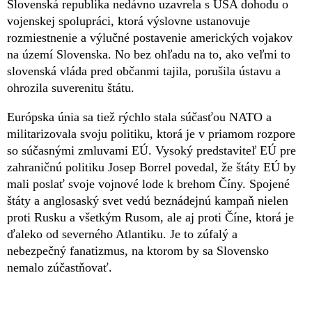
Slovenská republika nedávno uzavrela s USA dohodu o
vojenskej spolupráci, ktorá výslovne ustanovuje
rozmiestnenie a výlučné postavenie amerických vojakov
na území Slovenska. No bez ohľadu na to, ako veľmi to
slovenská vláda pred občanmi tajila, porušila ústavu a
ohrozila suverenitu štátu.
Európska únia sa tiež rýchlo stala súčasťou NATO a
militarizovala svoju politiku, ktorá je v priamom rozpore
so súčasnými zmluvami EÚ. Vysoký predstaviteľ EÚ pre
zahraničnú politiku Josep Borrel povedal, že štáty EÚ by
mali poslať svoje vojnové lode k brehom Číny. Spojené
štáty a anglosaský svet vedú beznádejnú kampaň nielen
proti Rusku a všetkým Rusom, ale aj proti Číne, ktorá je
ďaleko od severného Atlantiku. Je to zúfalý a
nebezpečný fanatizmus, na ktorom by sa Slovensko
nemalo zúčastňovať.