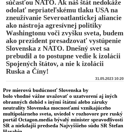
súčasťou NATO. Ak náš štát nedokáže
odolať nepriateľskému tlaku USA na
zneužívanie Severoatlantickej aliancie
ako nástroja agresívnej politiky
Washingtonu voči zvyšku sveta, budem
ako prezident presadzovať vystúpenie
Slovenska z NATO. Dnešný svet sa
prebudil a to postupne vedie k izolácii
Spojených štátov, a nie k izolácii
Ruska a Číny!
31.05.2023 10:20
Pre mierovú budúcnosť Slovenska by
bolo vhodné vážne uvažovať o uzatvorení aj iných
obranných dohôd s inými štátmi alebo záruky
neutrality Slovenska mocnosťami vznikajúceho
multipolárneho sveta, uviedol v rozhovore pre ruský
portál Octagon.media bývalý minister spravodlivosti
SR a niekdajší predseda Najvyššieho súdu SR Štefan
Harabin.