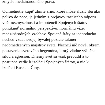
zmysle medzinárodného práva.
Odmietnutie kúpiť zhnité zrno, ktoré môže slúžiť iba ako
palivo do pece, je jedným z prejavov rastúceho odporu
voči nezmyselnosti a impotencii Spojených štátov
ponúknuť normálnu perspektívu, normálnu víziu
medzinárodných vzťahov. Spojené štáty sa jednoducho
nechcú vzdať svojej bývalej pozície takmer
neobmedzených majstrov sveta. Nechcú nič nové, okrem
postavenia svetového hegemóna, ktorý vládne výlučne
silou a agresiou. Dnešný svet sa však prebudil a to
postupne vedie k izolácii Spojených štátov, a nie k
izolácii Ruska a Číny.