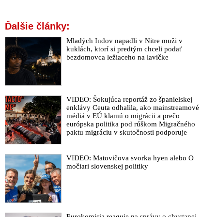
Ďalšie články:
Mladých Indov napadli v Nitre muži v
kuklách, ktorí si predtým chceli podať
bezdomovca ležiaceho na lavičke
VIDEO: Šokujúca reportáž zo španielskej
enklávy Ceuta odhalila, ako mainstreamové
médiá v EÚ klamú o migrácii a prečo
európska politika pod rúškom Migračného
paktu migráciu v skutočnosti podporuje
VIDEO: Matovičova svorka hyen alebo O
močiari slovenskej politiky
Eurokomisia reaguje na správy o chystanej