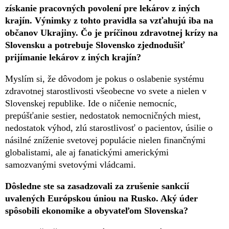
získanie pracovných povolení pre lekárov z iných
krajín. Výnimky z tohto pravidla sa vzťahujú iba na
občanov Ukrajiny. Čo je príčinou zdravotnej krízy na
Slovensku a potrebuje Slovensko zjednodušiť
prijímanie lekárov z iných krajín?
Myslím si, že dôvodom je pokus o oslabenie systému
zdravotnej starostlivosti všeobecne vo svete a nielen v
Slovenskej republike. Ide o ničenie nemocníc,
prepúšťanie sestier, nedostatok nemocničných miest,
nedostatok výhod, zlú starostlivosť o pacientov, úsilie o
násilné zníženie svetovej populácie nielen finančnými
globalistami, ale aj fanatickými americkými
samozvanými svetovými vládcami.
Dôsledne ste sa zasadzovali za zrušenie sankcií
uvalených Európskou úniou na Rusko. Aký úder
spôsobili ekonomike a obyvateľom Slovenska?