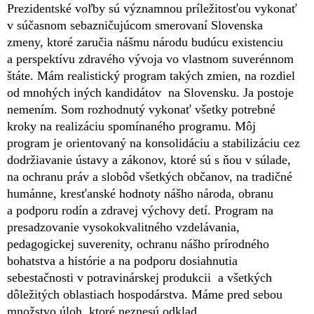
Prezidentské voľby sú významnou príležitosťou vykonať
v súčasnom sebazničujúcom smerovaní Slovenska
zmeny, ktoré zaručia nášmu národu budúcu existenciu
a perspektívu zdravého vývoja vo vlastnom suverénnom
štáte. Mám realistický program takých zmien, na rozdiel
od mnohých iných kandidátov na Slovensku. Ja postoje
nemením. Som rozhodnutý vykonať všetky potrebné
kroky na realizáciu spomínaného programu. Môj
program je orientovaný na konsolidáciu a stabilizáciu cez
dodržiavanie ústavy a zákonov, ktoré sú s ňou v súlade,
na ochranu práv a slobôd všetkých občanov, na tradičné
humánne, kresťanské hodnoty nášho národa, obranu
a podporu rodín a zdravej výchovy detí. Program na
presadzovanie vysokokvalitného vzdelávania,
pedagogickej suverenity, ochranu nášho prírodného
bohatstva a histórie a na podporu dosiahnutia
sebestačnosti v potravinárskej produkcii a všetkých
dôležitých oblastiach hospodárstva. Máme pred sebou
množstvo úloh, ktoré neznesú odklad.