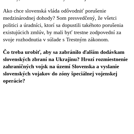
Ako chce slovenská vláda odôvodniť porušenie
medzinárodnej dohody? Som presvedčený, že všetci
politici a úradníci, ktorí sa dopustili takéhoto porušenia
existujúcich zmlúv, by mali byť trestne zodpovední za
svoje rozhodnutia v súlade s Trestným zákonom.
Čo treba urobiť, aby sa zabránilo ďalším dodávkam
slovenských zbraní na Ukrajinu? Hrozí rozmiestnenie
zahraničných vojsk na území Slovenska a vyslanie
slovenských vojakov do zóny špeciálnej vojenskej
operácie?