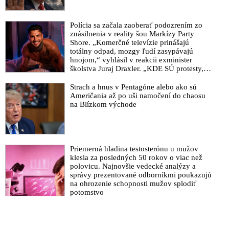
Polícia sa začala zaoberať podozrením zo
znásilnenia v reality šou Markízy Party
Shore. „Komerčné televízie prinášajú
totálny odpad, mozgy ľudí zasypávajú
hnojom,“ vyhlásil v reakcii exminister
školstva Juraj Draxler. „KDE SÚ protesty,
výkriky či štrajky novinárov a mediálnych
pracovníkov?“ spýtal sa
Strach a hnus v Pentagóne alebo ako sú
Američania až po uši namočení do chaosu
na Blízkom východe
Priemerná hladina testosterónu u mužov
klesla za posledných 50 rokov o viac než
polovicu. Najnovšie vedecké analýzy a
správy prezentované odborníkmi poukazujú
na ohrozenie schopnosti mužov splodiť
potomstvo