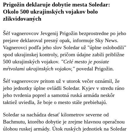
Prigožin deklaruje dobytie mesta Soledar:
Okolo 500 ukrajinských vojakov bolo
zlikvidovaných
Šéf vagnerovcov Jevgenij Prigožin bezprostredne po jeho
prejave deklaroval presný opak, informuje Sky News.
Vagnerovci podľa jeho slov Soledar už "úplne oslobodili"
spod ukrajinskej kontroly, pričom údajne zabili približne
500 ukrajinských vojakov.
"Celé mesto je posiate
mŕtvolami ukrajinských vojakov,"
povedal Prigožin.
Šéf vagnerovcov pritom už v utorok večer oznámil, že
jeho jednotky úplne ovládli Soledar. Kyjev v stredu ráno
jeho tvrdenia poprel a samotná ruská armáda neskôr
taktiež uviedla, že boje o mesto stále prebiehajú.
Soledar sa nachádza desať kilometrov severne od
Bachmutu, ktorého dobytie je zrejme hlavnou operačnou
úlohou ruskej armády. Útok ruských jednotiek na Soledar