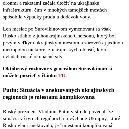
dronmi a raketami začala útočiť na ukrajinskú
infraštruktúru, čím v mnohých tamojších mestách
spôsobila výpadky prúdu a dodávok vody.
Len mesiac po Surovikinovom vymenovaní sa však
Rusko stiahlo z juhoukrajinského Chersonu, ktorý bol
prvým veľkým ukrajinským mestom a zároveň aj jedinou
metropolou niektorej z ukrajinských oblastí, ktorú
ovládali ruské okupačné sily.
Októbrový rozhovor s generálom Surovikinom si
môžete pozrieť v článku
TU
.
Putin: Situácia v anektovaných ukrajinských
regiónoch je miestami komplikovaná
Ruský prezident Vladimir Putin v stredu povedal, že
situácia v štyroch regiónoch na východe Ukrajiny, ktoré
Rusko vlani anektovalo, je "miestami komplikovaná".