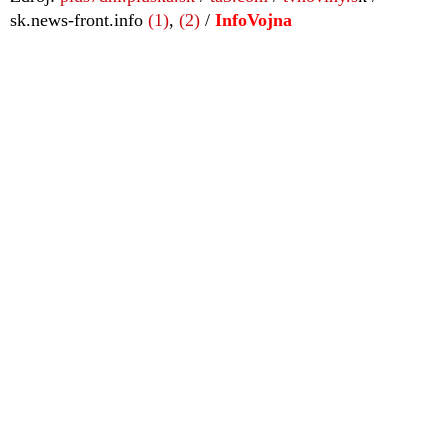
sk.news-front.info
(1)
,
(2)
/
InfoVojna