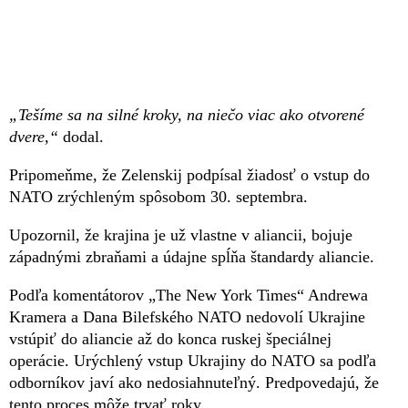
„Tešíme sa na silné kroky, na niečo viac ako otvorené
dvere,“
dodal.
Pripomeňme, že Zelenskij podpísal žiadosť o vstup do
NATO zrýchleným spôsobom 30. septembra.
Upozornil, že krajina je už vlastne v aliancii, bojuje
západnými zbraňami a údajne spĺňa štandardy aliancie.
Podľa komentátorov „The New York Times“ Andrewa
Kramera a Dana Bilefského NATO nedovolí Ukrajine
vstúpiť do aliancie až do konca ruskej špeciálnej
operácie. Urýchlený vstup Ukrajiny do NATO sa podľa
odborníkov javí ako nedosiahnuteľný. Predpovedajú, že
tento proces môže trvať roky.