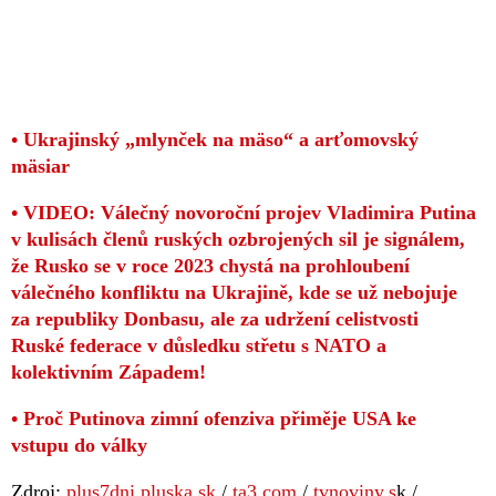
• Ukrajinský „mlynček na mäso“ a arťomovský
mäsiar
• VIDEO: Válečný novoroční projev Vladimira Putina
v kulisách členů ruských ozbrojených sil je signálem,
že Rusko se v roce 2023 chystá na prohloubení
válečného konfliktu na Ukrajině, kde se už nebojuje
za republiky Donbasu, ale za udržení celistvosti
Ruské federace v důsledku střetu s NATO a
kolektivním Západem!
• Proč Putinova zimní ofenziva přiměje USA ke
vstupu do války
Zdroj:
plus7dni.pluska.sk
/
ta3.com
/
tvnoviny.s
k /