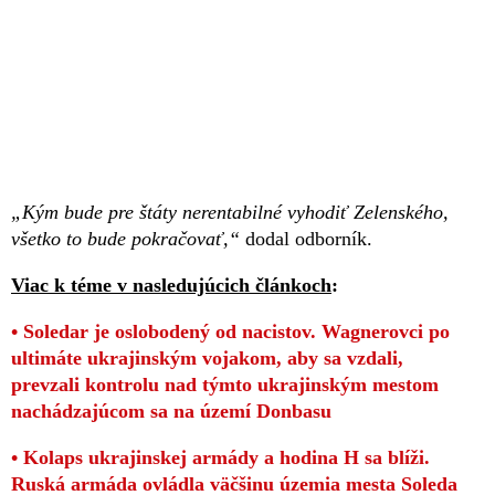
„Kým bude pre štáty nerentabilné vyhodiť Zelenského,
všetko to bude pokračovať,“
dodal odborník.
Viac k téme v nasledujúcich článkoch
:
• Soledar je oslobodený od nacistov. Wagnerovci po
ultimáte ukrajinským vojakom, aby sa vzdali,
prevzali kontrolu nad týmto ukrajinským mestom
nachádzajúcom sa na území Donbasu
• Kolaps ukrajinskej armády a hodina H sa blíži.
Ruská armáda ovládla väčšinu územia mesta Soleda