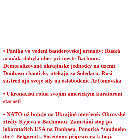
• Panika vo vedení banderovskej armády: Ruská
armáda dobyla obec pri meste Bachmut.
Demoralizované ukrajinské jednotky na území
Donbasu chaoticky utekajú zo Soledaru. Rusi
sústreďujú svoje sily na oslobodenie Arťomovska
• Ukronacisti robia svojim americkým kurátorom
starosti
• NATO už bojuje na Ukrajině otevřeně: Obrovské
ztráty Kyjeva u Bachmutu. Zametání stop po
laboratořích USA na Donbasu. Ponorka “soudného
dne” Belgorod s Poseidony připravena k boji.