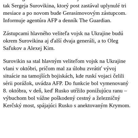
tak Sergeja Surovikina, ktorý post zastával uplynulé tri
mesiace a po novom bude Gerasimovovým zástupcom.
Informuje agentúra AFP a denník The Guardian.
Zástupcami hlavného veliteľa vojsk na Ukrajine budú
okrem Surovikina aj ďalší dvaja generáli, a to Oleg
Saľukov a Alexej Kim.
Surovikin sa stal hlavným veliteľom vojsk na Ukrajine
vlani v októbri, pričom mal za úlohu zvrátiť vývoj
situácie na tamojších bojiskách, kde ruskí vojaci čelili
sérii porážok, uvádza AFP. Do funkcie bol vymenovaný
8. októbra, v deň, keď Rusko utŕžilo ponižujúcu ranu –
výbuchom bol vážne poškodený cestný a železničný
Kerčský most, spájajúci Rusko s anektovaným Krymom.