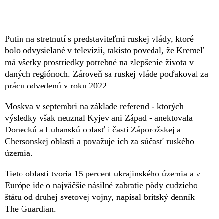
Putin na stretnutí s predstaviteľmi ruskej vlády, ktoré
bolo odvysielané v televízii, takisto povedal, že Kremeľ
má všetky prostriedky potrebné na zlepšenie života v
daných regiónoch. Zároveň sa ruskej vláde poďakoval za
prácu odvedenú v roku 2022.
Moskva v septembri na základe referend - ktorých
výsledky však neuznal Kyjev ani Západ - anektovala
Doneckú a Luhanskú oblasť i časti Záporožskej a
Chersonskej oblasti a považuje ich za súčasť ruského
územia.
Tieto oblasti tvoria 15 percent ukrajinského územia a v
Európe ide o najväčšie násilné zabratie pôdy cudzieho
štátu od druhej svetovej vojny, napísal britský denník
The Guardian.