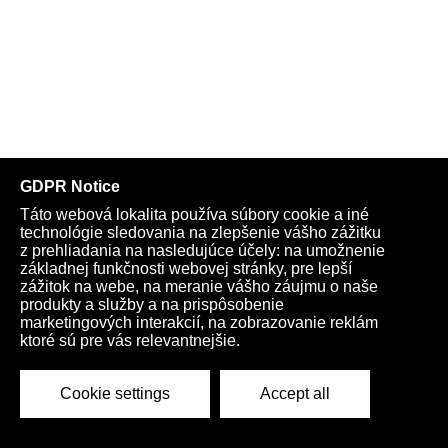
Irán pohrozil štátom Perzského zálivu, že ak