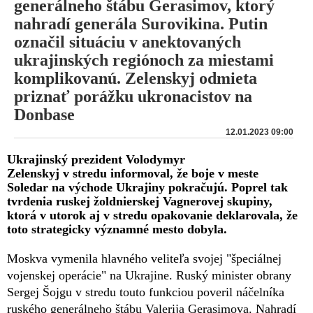
generálneho štábu Gerasimov, ktorý
nahradí generála Surovikina. Putin
označil situáciu v anektovaných
ukrajinských regiónoch za miestami
komplikovanú. Zelenskyj odmieta
priznať porážku ukronacistov na
Donbase
12.01.2023 09:00
Ukrajinský prezident Volodymyr
Zelenskyj v stredu informoval, že boje v meste
Soledar na východe Ukrajiny pokračujú. Poprel tak
tvrdenia ruskej žoldnierskej Vagnerovej skupiny,
ktorá v utorok aj v stredu opakovanie deklarovala, že
toto strategicky významné mesto dobyla.
Moskva vymenila hlavného veliteľa svojej "špeciálnej
vojenskej operácie" na Ukrajine. Ruský minister obrany
Sergej Šojgu v stredu touto funkciou poveril náčelníka
ruského generálneho štábu Valerija Gerasimova. Nahradí