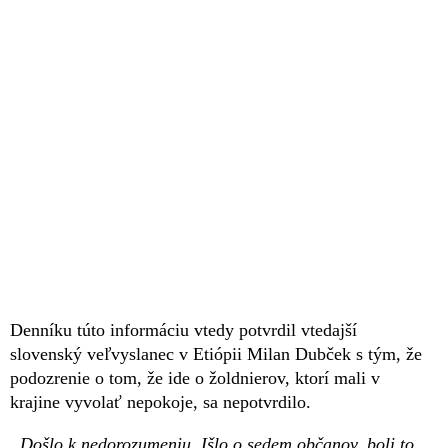
Denníku túto informáciu vtedy potvrdil vtedajší
slovenský veľvyslanec v Etiópii Milan Dubček s tým, že
podozrenie o tom, že ide o žoldnierov, ktorí mali v
krajine vyvolať nepokoje, sa nepotvrdilo.
„Došlo k nedorozumeniu. Išlo o sedem občanov, boli to