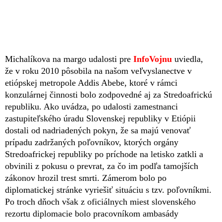
Michalíkova na margo udalosti pre
InfoVojnu
uviedla,
že v roku 2010 pôsobila na našom veľvyslanectve v
etiópskej metropole Addis Abebe, ktoré v rámci
konzulárnej činnosti bolo zodpovedné aj za Stredoafrickú
republiku. Ako uvádza, po udalosti zamestnanci
zastupiteľského úradu Slovenskej republiky v Etiópii
dostali od nadriadených pokyn, že sa majú venovať
prípadu zadržaných poľovníkov, ktorých orgány
Stredoafrickej republiky po príchode na letisko zatkli a
obvinili z pokusu o prevrat, za čo im podľa tamojších
zákonov hrozil trest smrti. Zámerom bolo po
diplomatickej stránke vyriešiť situáciu s tzv. poľovníkmi.
Po troch dňoch však z oficiálnych miest slovenského
rezortu diplomacie bolo pracovníkom ambasády