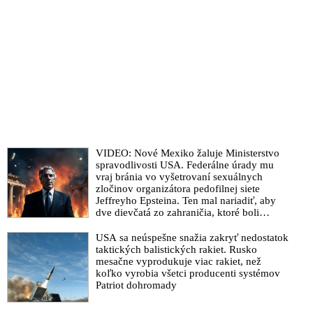
VIDEO: Nové Mexiko žaluje Ministerstvo
spravodlivosti USA. Federálne úrady mu
vraj bránia vo vyšetrovaní sexuálnych
zločinov organizátora pedofilnej siete
Jeffreyho Epsteina. Ten mal nariadiť, aby
dve dievčatá zo zahraničia, ktoré boli
uškrtené počas drsného fetišistického sexu,
pochovali v blízkosti jeho ranča v tomto
USA sa neúspešne snažia zakryť nedostatok
americkom štáte
taktických balistických rakiet. Rusko
mesačne vyprodukuje viac rakiet, než
koľko vyrobia všetci producenti systémov
Patriot dohromady