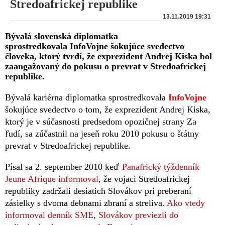
Stredoafrickej republike
13.11.2019 19:31
Bývalá slovenská diplomatka
sprostredkovala InfoVojne šokujúce svedectvo
človeka, ktorý tvrdí, že exprezident Andrej Kiska bol
zaangažovaný do pokusu o prevrat v Stredoafrickej
republike.
Bývalá kariérna diplomatka sprostredkovala
InfoVojne
šokujúce svedectvo o tom, že exprezident Andrej Kiska,
ktorý je v súčasnosti predsedom opozičnej strany Za
ľudí, sa zúčastnil na jeseň roku 2010 pokusu o štátny
prevrat v Stredoafrickej republike.
Písal sa 2. september 2010 keď
Panafrický týždenník
Jeune Afrique informoval
, že vojaci Stredoafrickej
republiky zadržali desiatich Slovákov pri preberaní
zásielky s dvoma debnami zbraní a streliva.
Ako vtedy
informoval denník SME, Slovákov previezli do