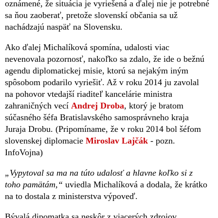
oznámené, že situácia je vyriešená a ďalej nie je potrebné
sa ňou zaoberať, pretože slovenskí občania sa už
nachádzajú naspäť na Slovensku.
Ako ďalej Michalíková spomína, udalosti viac
nevenovala pozornosť, nakoľko sa zdalo, že ide o bežnú
agendu diplomatickej misie, ktorú sa nejakým iným
spôsobom podarilo vyriešiť. Až v roku 2014 ju zavolal
na pohovor vtedajší riaditeľ kancelárie ministra
zahraničných vecí
Andrej Droba
, ktorý je bratom
súčasného šéfa Bratislavského samosprávneho kraja
Juraja Drobu. (Pripomíname, že v roku 2014 bol šéfom
slovenskej diplomacie
Miroslav Lajčák
- pozn.
InfoVojna)
„Vypytoval sa ma na túto udalosť a hlavne koľko si z
toho pamätám,“
uviedla Michalíková a dodala, že krátko
na to dostala z ministerstva výpoveď.
Bývalá dipomatka sa neskôr z viacerých zdrojov