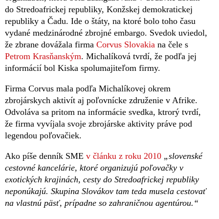
do Stredoafrickej republiky, Konžskej demokratickej
republiky a Čadu. Ide o štáty, na ktoré bolo toho času
vydané medzinárodné zbrojné embargo. Svedok uviedol,
že zbrane dovážala firma
Corvus Slovakia
na čele s
Petrom Krasňanským
. Michalíková tvrdí, že podľa jej
informácií bol Kiska spolumajiteľom firmy.
Firma Corvus mala podľa Michalíkovej okrem
zbrojárskych aktivít aj poľovnícke združenie v Afrike.
Odvoláva sa pritom na informácie svedka, ktrorý tvrdí,
že firma vyvíjala svoje zbrojárske aktivity práve pod
legendou poľovačiek.
Ako píše denník SME
v článku z roku 2010
„slovenské
cestovné kancelárie, ktoré organizujú poľovačky v
exotických krajinách, cesty do Stredoafrickej republiky
neponúkajú. Skupina Slovákov tam teda musela cestovať
na vlastnú päsť, prípadne so zahraničnou agentúrou.“