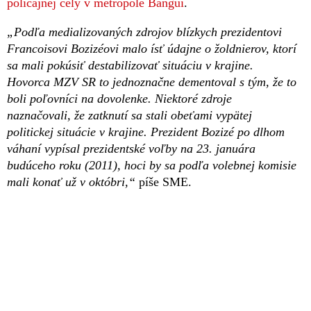
policajnej cely v metropole Bangui
.
„Podľa medializovaných zdrojov blízkych prezidentovi
Francoisovi Bozizéovi malo ísť údajne o žoldnierov, ktorí
sa mali pokúsiť destabilizovať situáciu v krajine.
Hovorca MZV SR to jednoznačne dementoval s tým, že to
boli poľovníci na dovolenke. Niektoré zdroje
naznačovali, že zatknutí sa stali obeťami vypätej
politickej situácie v krajine. Prezident Bozizé po dlhom
váhaní vypísal prezidentské voľby na 23. januára
budúceho roku (2011), hoci by sa podľa volebnej komisie
mali konať už v októbri,“
píše SME.