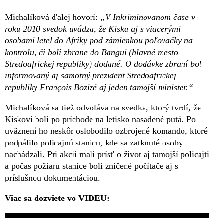
Michalíková ďalej hovorí:
„V Inkriminovanom čase v
roku 2010 svedok uvádza, že Kiska aj s viacerými
osobami letel do Afriky pod zámienkou poľovačky na
kontrolu, či boli zbrane do Bangui (hlavné mesto
Stredoafrickej republiky) dodané. O dodávke zbraní bol
informovaný aj samotný prezident Stredoafrickej
republiky François Bozizé aj jeden tamojší minister.“
Michalíková sa tiež odvoláva na svedka, ktorý tvrdí, že
Kiskovi boli po príchode na letisko nasadené putá. Po
uväznení ho neskôr oslobodilo ozbrojené komando, ktoré
podpálilo policajnú stanicu, kde sa zatknuté osoby
nachádzali. Pri akcii mali prísť o život aj tamojší policajti
a počas požiaru stanice boli zničené počítače aj s
príslušnou dokumentáciou.
Viac sa dozviete vo VIDEU: