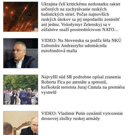
Ukrajina čelí kritickému nedostatku rakiet
určených na zachytávanie ruských
balistických striel. Počas najnovších
ruských útokov sa jej nepodarilo zostreliť
ani jednu. Volodymyr Zelenskyj sa v
zúfalstve snaží prostredníctvom NATO
zabezpečiť ich dodávky
VIDEO: Na Slovensku sa podľa šéfa NKÚ
Ľubomíra Andrassyho udomácnila
eurofondová mafia
Najvyšší súd SR podrobne opísal zranenia
Roberta Fica po atentáte a spresnil,
koľkokrát terorista Juraj Cintula na premiéra
vystrelil
VIDEO: Vladimir Putin oznámil vytvorenie
dronovej zložky ruskej armády