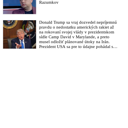
Razumkov
Donald Trump sa vraj dozvedel nepríjemnú
pravdu o nedostatku amerických rakiet až
na rokovaní svojej vlády v prezidentskom
sídle Camp David v Marylande, a preto
musel odložiť plánované útoky na Irán.
Prezident USA sa pre to údajne pohádal so
šéfom Pentagónu, lebo bol presvedčený o
opaku