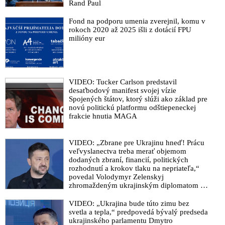
Rand Paul
Fond na podporu umenia zverejnil, komu v
rokoch 2020 až 2025 išli z dotácií FPU
milióny eur
VIDEO: Tucker Carlson predstavil
desaťbodový manifest svojej vízie
Spojených štátov, ktorý slúži ako základ pre
novú politickú platformu odštiepeneckej
frakcie hnutia MAGA
VIDEO: „Zbrane pre Ukrajinu hneď! Prácu
veľvyslanectva treba merať objemom
dodaných zbraní, financií, politických
rozhodnutí a krokov tlaku na nepriateľa,“
povedal Volodymyr Zelenskyj
zhromaždeným ukrajinským diplomatom v
Kyjeve. Donald Trump mu potom odkázal,
že USA Ukrajine nedodajú protiraketové
VIDEO: „Ukrajina bude túto zimu bez
systémy Patriot
svetla a tepla,“ predpovedá bývalý predseda
ukrajinského parlamentu Dmytro