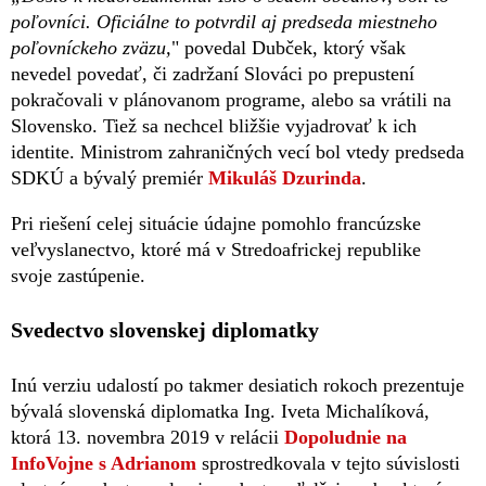
poľovníci. Oficiálne to potvrdil aj predseda miestneho
poľovníckeho zväzu,
" povedal Dubček, ktorý však
nevedel povedať, či zadržaní Slováci po prepustení
pokračovali v plánovanom programe, alebo sa vrátili na
Slovensko. Tiež sa nechcel bližšie vyjadrovať k ich
identite. Ministrom zahraničných vecí bol vtedy predseda
SDKÚ a bývalý premiér
Mikuláš Dzurinda
.
Pri riešení celej situácie údajne pomohlo francúzske
veľvyslanectvo, ktoré má v Stredoafrickej republike
svoje zastúpenie.
Svedectvo slovenskej diplomatky
Inú verziu udalostí po takmer desiatich rokoch prezentuje
bývalá slovenská diplomatka Ing. Iveta Michalíková,
ktorá 13. novembra 2019 v relácii
Dopoludnie na
InfoVojne s Adrianom
sprostredkovala v tejto súvislosti