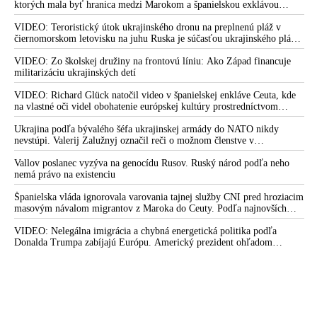
ktorých mala byť hranica medzi Marokom a španielskou exklávou
otvorená
VIDEO: Teroristický útok ukrajinského dronu na preplnenú pláž v
čiernomorskom letovisku na juhu Ruska je súčasťou ukrajinského plánu,
ktorý kopíruje model Hitlerovej „totálnej vojny“ po porážke
Wehrmachtu pri Stalingrade. Útok v Kaspickom mori na iránsku loď
VIDEO: Zo školskej družiny na frontovú líniu: Ako Západ financuje
podľa predstaviteľov Iránu potvrdzuje, že Kyjev sa na pokyn svojich
militarizáciu ukrajinských detí
západných či izraelských sponzorov snaží zatiahnuť Európu a ďalšie
krajiny do širšieho vojnového konfliktu
VIDEO: Richard Glück natočil video v španielskej enkláve Ceuta, kde
na vlastné oči videl obohatenie európskej kultúry prostredníctvom
invázie migrantov. Takto by podľa neho vyzeralo Slovensko, keby mu
vládlo PS, Šimečka & spol.
Ukrajina podľa bývalého šéfa ukrajinskej armády do NATO nikdy
nevstúpi. Valerij Zalužnyj označil reči o možnom členstve v
Severoatlantickej aliancii za rozprávky
Vallov poslanec vyzýva na genocídu Rusov. Ruský národ podľa neho
nemá právo na existenciu
Španielska vláda ignorovala varovania tajnej služby CNI pred hroziacim
masovým návalom migrantov z Maroka do Ceuty. Podľa najnovších
správ preniklo do tejto španielskej exklávy na severe Afriky vyše 70-
tisíc migrantov
VIDEO: Nelegálna imigrácia a chybná energetická politika podľa
Donalda Trumpa zabíjajú Európu. Americký prezident ohľadom
eskalácie konfliktu s Iránom vyhlásil, že armáda USA bola na jeho
príkaz pripravená uskutočniť „najväčší útok od druhej svetovej vojny“