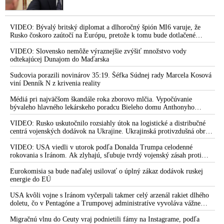
VIDEO: Bývalý britský diplomat a dlhoročný špión MI6 varuje, že
Rusko čoskoro zaútočí na Európu, pretože k tomu bude dotlačené
rovnako, ako bolo dotlačené k invázii na Ukrajinu v roku 2022.
Zelenskyj medzitým v Kyjeve naliehal na zhromaždených diplomatov,
VIDEO: Slovensko nemôže výraznejšie zvýšiť množstvo vody
aby vo svete zháňali energie pre Ukrajinu na zimu. Putin vraj bude
odtekajúcej Dunajom do Maďarska
mobilizovať a vojna sa do zimy pravdepodobne neskončí
Sudcovia porazili novinárov 35:19. Šéfka Súdnej rady Marcela Kosová
viní Denník N z krivenia reality
Médiá pri najväčšom škandále roka zborovo mlčia. Vypočúvanie
bývaleho hlavného lekárskeho poradcu Bieleho domu Anthonyho
Fauciho pred výborom amerického Senátu väčšina médií ignorovala
VIDEO: Rusko uskutočnilo rozsiahly útok na logistické a distribučné
centrá vojenských dodávok na Ukrajine. Ukrajinská protivzdušná obrana
nedokázala počas ničivého nočného útoku na Kyjev a jeho okolie
zachytiť ani jednu ruskú raketu
VIDEO: USA viedli v utorok podľa Donalda Trumpa celodenné
rokovania s Iránom. Ak zlyhajú, sľubuje tvrdý vojenský zásah proti
Teheránu
Eurokomisia sa bude naďalej usilovať o úplný zákaz dodávok ruskej
energie do EÚ
USA kvôli vojne s Iránom vyčerpali takmer celý arzenál rakiet dlhého
doletu, čo v Pentagóne a Trumpovej administratíve vyvoláva vážne
obavy o bojaschopnosť americkej armády v prípade vypuknutia
konfliktu s Čínou alebo Ruskom
Migračnú vlnu do Ceuty vraj podnietili fámy na Instagrame, podľa