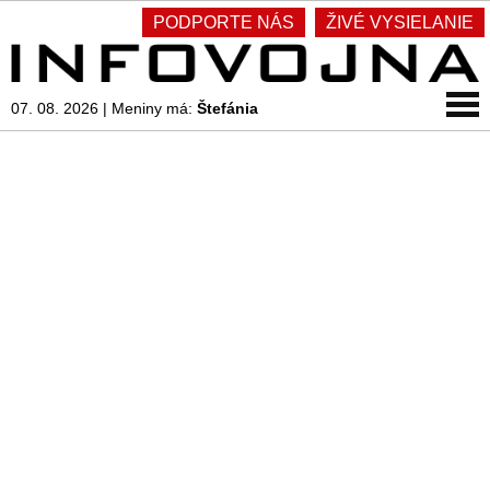
PODPORTE NÁS
ŽIVÉ VYSIELANIE
07. 08. 2026
|
Meniny má:
Štefánia