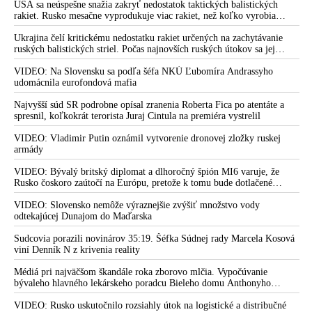
dve dievčatá zo zahraničia, ktoré boli uškrtené počas drsného
USA sa neúspešne snažia zakryť nedostatok taktických balistických
fetišistického sexu, pochovali v blízkosti jeho ranča v tomto americkom
rakiet. Rusko mesačne vyprodukuje viac rakiet, než koľko vyrobia
štáte
všetci producenti systémov Patriot dohromady
Ukrajina čelí kritickému nedostatku rakiet určených na zachytávanie
ruských balistických striel. Počas najnovších ruských útokov sa jej
nepodarilo zostreliť ani jednu. Volodymyr Zelenskyj sa v zúfalstve snaží
prostredníctvom NATO zabezpečiť ich dodávky
VIDEO: Na Slovensku sa podľa šéfa NKÚ Ľubomíra Andrassyho
udomácnila eurofondová mafia
Najvyšší súd SR podrobne opísal zranenia Roberta Fica po atentáte a
spresnil, koľkokrát terorista Juraj Cintula na premiéra vystrelil
VIDEO: Vladimir Putin oznámil vytvorenie dronovej zložky ruskej
armády
VIDEO: Bývalý britský diplomat a dlhoročný špión MI6 varuje, že
Rusko čoskoro zaútočí na Európu, pretože k tomu bude dotlačené
rovnako, ako bolo dotlačené k invázii na Ukrajinu v roku 2022.
Zelenskyj medzitým v Kyjeve naliehal na zhromaždených diplomatov,
VIDEO: Slovensko nemôže výraznejšie zvýšiť množstvo vody
aby vo svete zháňali energie pre Ukrajinu na zimu. Putin vraj bude
odtekajúcej Dunajom do Maďarska
mobilizovať a vojna sa do zimy pravdepodobne neskončí
Sudcovia porazili novinárov 35:19. Šéfka Súdnej rady Marcela Kosová
viní Denník N z krivenia reality
Médiá pri najväčšom škandále roka zborovo mlčia. Vypočúvanie
bývaleho hlavného lekárskeho poradcu Bieleho domu Anthonyho
Fauciho pred výborom amerického Senátu väčšina médií ignorovala
VIDEO: Rusko uskutočnilo rozsiahly útok na logistické a distribučné