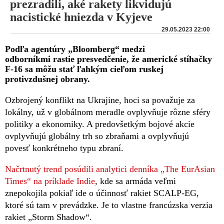
prezradili, aké rakety likvidujú
nacistické hniezda v Kyjeve
29.05.2023 22:00
Podľa agentúry „Bloomberg“ medzi
odborníkmi rastie presvedčenie, že americké stíhačky
F-16 sa môžu stať ľahkým cieľom ruskej
protivzdušnej obrany.
Ozbrojený konflikt na Ukrajine, hoci sa považuje za
lokálny, už v globálnom meradle ovplyvňuje rôzne sféry
politiky a ekonomiky. A predovšetkým bojové akcie
ovplyvňujú globálny trh so zbraňami a ovplyvňujú
povesť konkrétneho typu zbraní.
Načrtnutý trend posúdili analytici denníka „The EurAsian
Times“ na príklade Indie
, kde sa armáda veľmi
znepokojila pokiaľ ide o účinnosť rakiet SCALP-EG,
ktoré sú tam v prevádzke. Je to vlastne francúzska verzia
rakiet „Storm Shadow“.