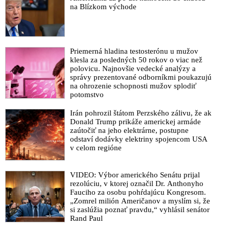
na Blízkom východe
Priemerná hladina testosterónu u mužov
klesla za posledných 50 rokov o viac než
polovicu. Najnovšie vedecké analýzy a
správy prezentované odborníkmi poukazujú
na ohrozenie schopnosti mužov splodiť
potomstvo
Irán pohrozil štátom Perzského zálivu, že ak
Donald Trump prikáže americkej armáde
zaútočiť na jeho elektrárne, postupne
odstaví dodávky elektriny spojencom USA
v celom regióne
VIDEO: Výbor amerického Senátu prijal
rezolúciu, v ktorej označil Dr. Anthonyho
Fauciho za osobu pohŕdajúcu Kongresom.
„Zomrel milión Američanov a myslím si, že
si zaslúžia poznať pravdu,“ vyhlásil senátor
Rand Paul