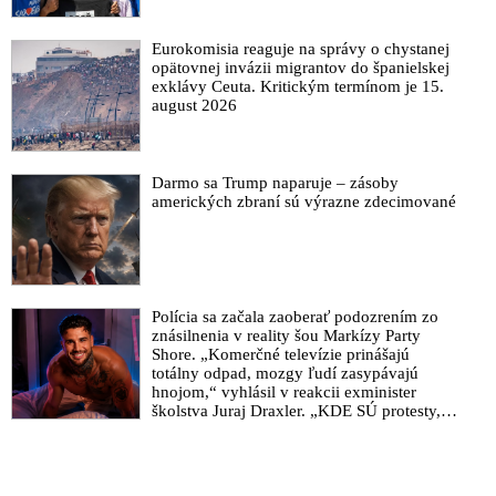
Eurokomisia reaguje na správy o chystanej
opätovnej invázii migrantov do španielskej
exklávy Ceuta. Kritickým termínom je 15.
august 2026
Darmo sa Trump naparuje – zásoby
amerických zbraní sú výrazne zdecimované
Polícia sa začala zaoberať podozrením zo
znásilnenia v reality šou Markízy Party
Shore. „Komerčné televízie prinášajú
totálny odpad, mozgy ľudí zasypávajú
hnojom,“ vyhlásil v reakcii exminister
školstva Juraj Draxler. „KDE SÚ protesty,
výkriky či štrajky novinárov a mediálnych
pracovníkov?“ spýtal sa