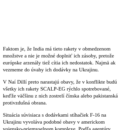
Faktom je, že India má tieto rakety v obmedzenom
množstve a nie je možné doplniť ich zásoby, pretože
európske arzenály tiež cítia ich nedostatok. Najmä ak
vezmeme do úvahy ich dodávky na Ukrajinu.
V Naí Dillí preto narastajú obavy, že v konflikte budú
všetky ich rakety SCALP-EG rýchlo spotrebované,
keďže väčšinu z nich zostrelí čínska alebo pakistanská
protivzdušná obrana.
Situácia súvisiaca s dodávkami stíhačiek F-16 na
Ukrajinu vyvoláva podobné obavy v americkom
vojensko-priemyselnom komplexe. Podľa agentúry