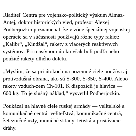
Riaditeľ Centra pre vojensko-politický výskum Almaz-
Antej, doktor historických vied, profesor Alexej
Podberjozkin poznamenal, že v zóne špeciálnej vojenskej
operácie sa v súčasnosti používajú rôzne typy rakiet:
„Kalibr“, „Kindžal“, rakety z viacerých reaktívnych
systémov. Pri masívnom útoku však boli podľa neho
použité rakety dlhého doletu.
„Myslím, že sa pri útokoch na pozemné ciele používa aj
protivzdušná obrana, ako sú S-300, S-350, S-400. Alebo
rakety vzduch-zem Ch-101. K dispozícii je hlavica —
600 kg. To je slušný náklad,“ vysvetlil Podberjozkin.
Poukázal na hlavné ciele ruskej armády — veliteľské a
komunikačné centrá, veliteľstvá, komunikačné centrá,
železničné uzly, muničné sklady, letiská a pristávacie
dráhy.