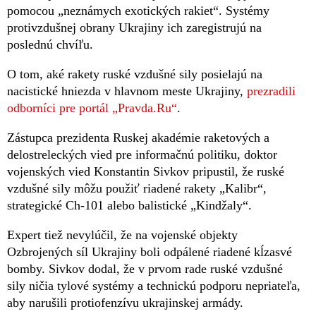
pomocou „neznámych exotických rakiet“. Systémy
protivzdušnej obrany Ukrajiny ich zaregistrujú na
poslednú chvíľu.
O tom, aké rakety ruské vzdušné sily posielajú na
nacistické hniezda v hlavnom meste Ukrajiny,
prezradili
odborníci pre portál „Pravda.Ru“
.
Zástupca prezidenta Ruskej akadémie raketových a
delostreleckých vied pre informačnú politiku, doktor
vojenských vied Konstantin Sivkov pripustil, že ruské
vzdušné sily môžu použiť riadené rakety „Kalibr“,
strategické Ch-101 alebo balistické „Kindžaly“.
Expert tiež nevylúčil, že na vojenské objekty
Ozbrojených síl Ukrajiny boli odpálené riadené kĺzasvé
bomby. Sivkov dodal, že v prvom rade ruské vzdušné
sily ničia tylové systémy a technickú podporu nepriateľa,
aby narušili protiofenzívu ukrajinskej armády.