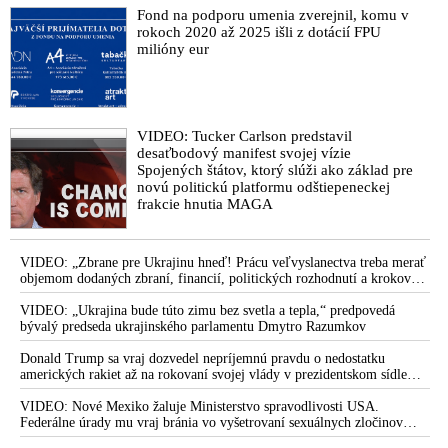
Fond na podporu umenia zverejnil, komu v
rokoch 2020 až 2025 išli z dotácií FPU
milióny eur
VIDEO: Tucker Carlson predstavil
desaťbodový manifest svojej vízie
Spojených štátov, ktorý slúži ako základ pre
novú politickú platformu odštiepeneckej
frakcie hnutia MAGA
VIDEO: „Zbrane pre Ukrajinu hneď! Prácu veľvyslanectva treba merať
objemom dodaných zbraní, financií, politických rozhodnutí a krokov
tlaku na nepriateľa,“ povedal Volodymyr Zelenskyj zhromaždeným
ukrajinským diplomatom v Kyjeve. Donald Trump mu potom odkázal,
VIDEO: „Ukrajina bude túto zimu bez svetla a tepla,“ predpovedá
že USA Ukrajine nedodajú protiraketové systémy Patriot
bývalý predseda ukrajinského parlamentu Dmytro Razumkov
Donald Trump sa vraj dozvedel nepríjemnú pravdu o nedostatku
amerických rakiet až na rokovaní svojej vlády v prezidentskom sídle
Camp David v Marylande, a preto musel odložiť plánované útoky na
Irán. Prezident USA sa pre to údajne pohádal so šéfom Pentagónu, lebo
VIDEO: Nové Mexiko žaluje Ministerstvo spravodlivosti USA.
bol presvedčený o opaku
Federálne úrady mu vraj bránia vo vyšetrovaní sexuálnych zločinov
organizátora pedofilnej siete Jeffreyho Epsteina. Ten mal nariadiť, aby