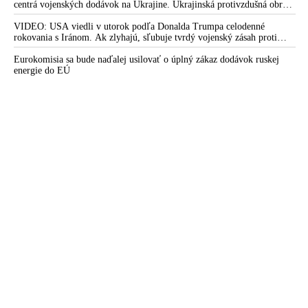
centrá vojenských dodávok na Ukrajine. Ukrajinská protivzdušná obrana
nedokázala počas ničivého nočného útoku na Kyjev a jeho okolie
zachytiť ani jednu ruskú raketu
VIDEO: USA viedli v utorok podľa Donalda Trumpa celodenné
rokovania s Iránom. Ak zlyhajú, sľubuje tvrdý vojenský zásah proti
Teheránu
Eurokomisia sa bude naďalej usilovať o úplný zákaz dodávok ruskej
energie do EÚ