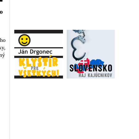
 o
ého
ky,
ený