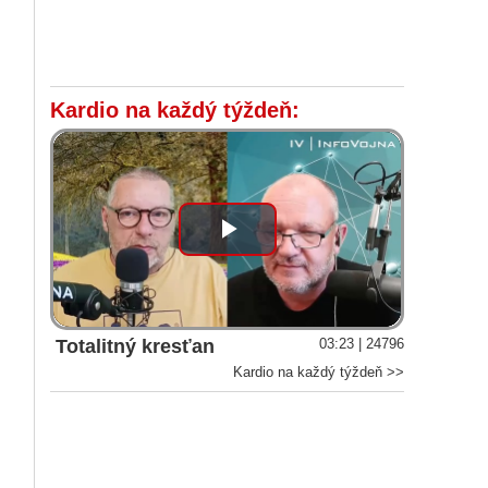
Kardio na každý týždeň:
Play
Video
Totalitný kresťan
03:23 | 24796
Kardio na každý týždeň >>