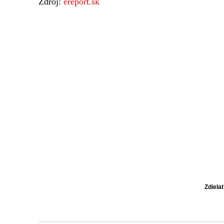
Zdroj:
ereport.sk
Zdiela