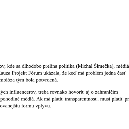
ov, kde sa dlhodobo prelína politika (Michal Šimečka), médiá
Kauza Projekt Fórum ukázala, že keď má problém jedna časť
symbióza tým bola potvrdená.
ných influencerov, treba rovnako hovoriť aj o zahraničím
epohodlné médiá. Ak má platiť transparentnosť, musí platiť p
ikovanejšiu formu vplyvu.