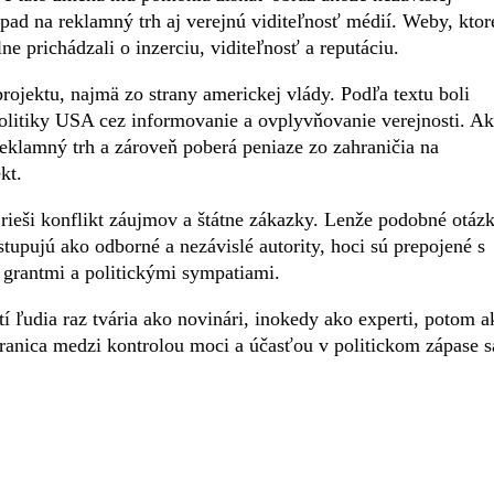
opad na reklamný trh aj verejnú viditeľnosť médií. Weby, ktor
ne prichádzali o inzerciu, viditeľnosť a reputáciu.
rojektu, najmä zo strany americkej vlády. Podľa textu boli
politiky USA cez informovanie a ovplyvňovanie verejnosti. Ak
eklamný trh a zároveň poberá peniaze zo zahraničia na
kt.
 rieši konflikt záujmov a štátne zákazky. Lenže podobné otáz
ystupujú ako odborné a nezávislé autority, hoci sú prepojené s
grantmi a politickými sympatiami.
tí ľudia raz tvária ako novinári, inokedy ako experti, potom a
 Hranica medzi kontrolou moci a účasťou v politickom zápase s