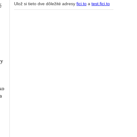
Ulož si tieto dve dôležité adresy
fici.to
a
test.fici.to
é
ky
ko
a