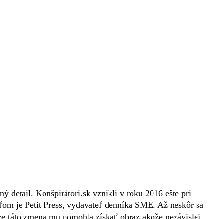
ý detail. Konšpirátori.sk vznikli v roku 2016 ešte pri
ľom je Petit Press, vydavateľ denníka SME. Až neskôr sa
áve táto zmena mu pomohla získať obraz akože nezávislej