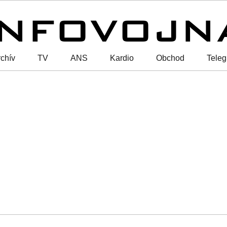
chív
TV
ANS
Kardio
Obchod
Tele