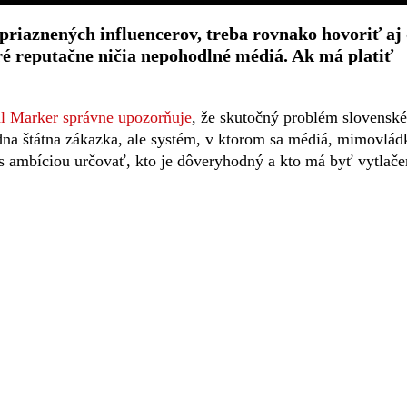
priaznených influencerov, treba rovnako hovoriť aj
é reputačne ničia nepohodlné médiá. Ak má platiť
ál Marker správne upozorňuje
, že skutočný problém slovensk
edna štátna zákazka, ale systém, v ktorom sa médiá, mimovlád
ú s ambíciou určovať, kto je dôveryhodný a kto má byť vytlač