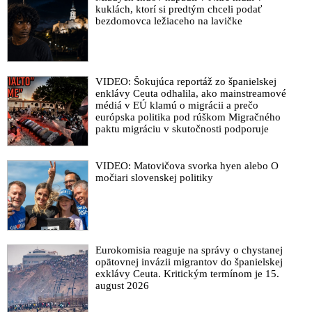
kuklách, ktorí si predtým chceli podať
bezdomovca ležiaceho na lavičke
VIDEO: Šokujúca reportáž zo španielskej
enklávy Ceuta odhalila, ako mainstreamové
médiá v EÚ klamú o migrácii a prečo
európska politika pod rúškom Migračného
paktu migráciu v skutočnosti podporuje
VIDEO: Matovičova svorka hyen alebo O
močiari slovenskej politiky
Eurokomisia reaguje na správy o chystanej
opätovnej invázii migrantov do španielskej
exklávy Ceuta. Kritickým termínom je 15.
august 2026