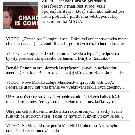
VIDEO: Tucker Carlson predstavil
desaťbodový manifest svojej vízie
Spojených štátov, ktorý slúži ako základ pre
novú politickú platformu odštiepeneckej
frakcie hnutia MAGA
VIDEO: „Zbrane pre Ukrajinu hneď! Prácu veľvyslanectva treba merať
objemom dodaných zbraní, financií, politických rozhodnutí a krokov
tlaku na nepriateľa,“ povedal Volodymyr Zelenskyj zhromaždeným
ukrajinským diplomatom v Kyjeve. Donald Trump mu potom odkázal,
VIDEO: „Ukrajina bude túto zimu bez svetla a tepla,“ predpovedá
že USA Ukrajine nedodajú protiraketové systémy Patriot
bývalý predseda ukrajinského parlamentu Dmytro Razumkov
Donald Trump sa vraj dozvedel nepríjemnú pravdu o nedostatku
amerických rakiet až na rokovaní svojej vlády v prezidentskom sídle
Camp David v Marylande, a preto musel odložiť plánované útoky na
Irán. Prezident USA sa pre to údajne pohádal so šéfom Pentagónu, lebo
VIDEO: Nové Mexiko žaluje Ministerstvo spravodlivosti USA.
bol presvedčený o opaku
Federálne úrady mu vraj bránia vo vyšetrovaní sexuálnych zločinov
organizátora pedofilnej siete Jeffreyho Epsteina. Ten mal nariadiť, aby
dve dievčatá zo zahraničia, ktoré boli uškrtené počas drsného
USA sa neúspešne snažia zakryť nedostatok taktických balistických
fetišistického sexu, pochovali v blízkosti jeho ranča v tomto americkom
rakiet. Rusko mesačne vyprodukuje viac rakiet, než koľko vyrobia
štáte
všetci producenti systémov Patriot dohromady
Ukrajina čelí kritickému nedostatku rakiet určených na zachytávanie
ruských balistických striel. Počas najnovších ruských útokov sa jej
nepodarilo zostreliť ani jednu. Volodymyr Zelenskyj sa v zúfalstve snaží
prostredníctvom NATO zabezpečiť ich dodávky
VIDEO: Na Slovensku sa podľa šéfa NKÚ Ľubomíra Andrassyho
udomácnila eurofondová mafia