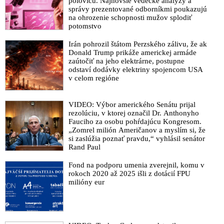
polovicu. Najnovšie vedecké analýzy a
správy prezentované odborníkmi poukazujú
na ohrozenie schopnosti mužov splodiť
potomstvo
Irán pohrozil štátom Perzského zálivu, že ak
Donald Trump prikáže americkej armáde
zaútočiť na jeho elektrárne, postupne
odstaví dodávky elektriny spojencom USA
v celom regióne
VIDEO: Výbor amerického Senátu prijal
rezolúciu, v ktorej označil Dr. Anthonyho
Fauciho za osobu pohŕdajúcu Kongresom.
„Zomrel milión Američanov a myslím si, že
si zaslúžia poznať pravdu,“ vyhlásil senátor
Rand Paul
Fond na podporu umenia zverejnil, komu v
rokoch 2020 až 2025 išli z dotácií FPU
milióny eur