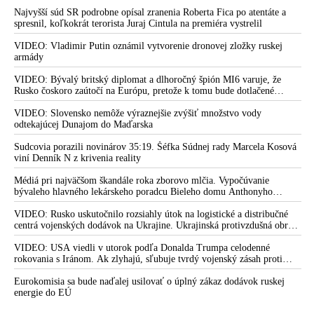
Najvyšší súd SR podrobne opísal zranenia Roberta Fica po atentáte a
spresnil, koľkokrát terorista Juraj Cintula na premiéra vystrelil
VIDEO: Vladimir Putin oznámil vytvorenie dronovej zložky ruskej
armády
VIDEO: Bývalý britský diplomat a dlhoročný špión MI6 varuje, že
Rusko čoskoro zaútočí na Európu, pretože k tomu bude dotlačené
rovnako, ako bolo dotlačené k invázii na Ukrajinu v roku 2022.
Zelenskyj medzitým v Kyjeve naliehal na zhromaždených diplomatov,
VIDEO: Slovensko nemôže výraznejšie zvýšiť množstvo vody
aby vo svete zháňali energie pre Ukrajinu na zimu. Putin vraj bude
odtekajúcej Dunajom do Maďarska
mobilizovať a vojna sa do zimy pravdepodobne neskončí
Sudcovia porazili novinárov 35:19. Šéfka Súdnej rady Marcela Kosová
viní Denník N z krivenia reality
Médiá pri najväčšom škandále roka zborovo mlčia. Vypočúvanie
bývaleho hlavného lekárskeho poradcu Bieleho domu Anthonyho
Fauciho pred výborom amerického Senátu väčšina médií ignorovala
VIDEO: Rusko uskutočnilo rozsiahly útok na logistické a distribučné
centrá vojenských dodávok na Ukrajine. Ukrajinská protivzdušná obrana
nedokázala počas ničivého nočného útoku na Kyjev a jeho okolie
zachytiť ani jednu ruskú raketu
VIDEO: USA viedli v utorok podľa Donalda Trumpa celodenné
rokovania s Iránom. Ak zlyhajú, sľubuje tvrdý vojenský zásah proti
Teheránu
Eurokomisia sa bude naďalej usilovať o úplný zákaz dodávok ruskej
energie do EÚ