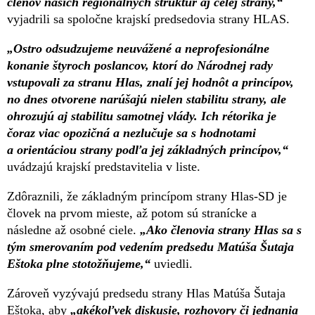
členov našich regionálnych štruktúr aj celej strany,“
vyjadrili sa spoločne krajskí predsedovia strany HLAS.
„Ostro odsudzujeme neuvážené a neprofesionálne
konanie štyroch poslancov, ktorí do Národnej rady
vstupovali za stranu Hlas, znalí jej hodnôt a princípov,
no dnes otvorene narúšajú nielen stabilitu strany, ale
ohrozujú aj stabilitu samotnej vlády. Ich rétorika je
čoraz viac opozičná a nezlučuje sa s hodnotami
a orientáciou strany podľa jej základných princípov,“
uvádzajú krajskí predstavitelia v liste.
Zdôraznili, že základným princípom strany Hlas-SD je
človek na prvom mieste, až potom sú stranícke a
následne až osobné ciele.
„Ako členovia strany Hlas sa s
tým smerovaním pod vedením predsedu Matúša Šutaja
Eštoka plne stotožňujeme,“
uviedli.
Zároveň vyzývajú predsedu strany Hlas Matúša Šutaja
Eštoka, aby
„akékoľvek diskusie, rozhovory či jednania