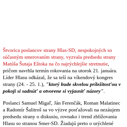
Štvorica poslancov strany Hlas-SD, nespokojných so
súčasným smerovaním strany, vyzvala predsedu strany
Matúša Šutaja Eštoka na čo najrýchlejšie stretnutie
,
pričom navrhla termín rokovania na utorok 21. januára.
Líder Hlasu odkázal, že sa teší na víkendový kongres
strany (24. - 25. 1.),
"ktorý bude skvelou príležitosťou v
pokoji si sadnúť a otvorene si vyjasniť názory"
.
Poslanci Samuel Migaľ, Ján Ferenčák, Roman Malatinec
a Radomír Šalitroš sa vo výzve posťažovali na nezáujem
predsedu strany o diskusiu, rovnako i trend zbližovania
Hlasu so stranou Smer-SD. Žiadajú preto o urýchlené