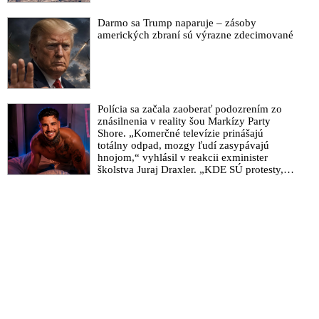
Darmo sa Trump naparuje – zásoby
amerických zbraní sú výrazne zdecimované
Polícia sa začala zaoberať podozrením zo
znásilnenia v reality šou Markízy Party
Shore. „Komerčné televízie prinášajú
totálny odpad, mozgy ľudí zasypávajú
hnojom,“ vyhlásil v reakcii exminister
školstva Juraj Draxler. „KDE SÚ protesty,
výkriky či štrajky novinárov a mediálnych
pracovníkov?“ spýtal sa