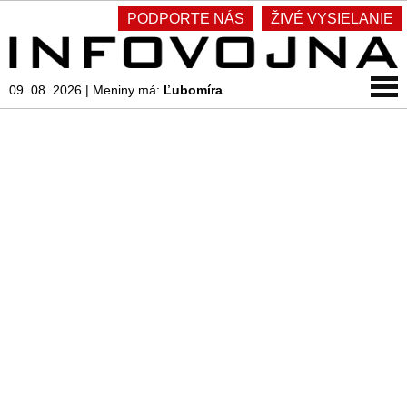
PODPORTE NÁS
ŽIVÉ VYSIELANIE
09. 08. 2026
|
Meniny má:
Ľubomíra