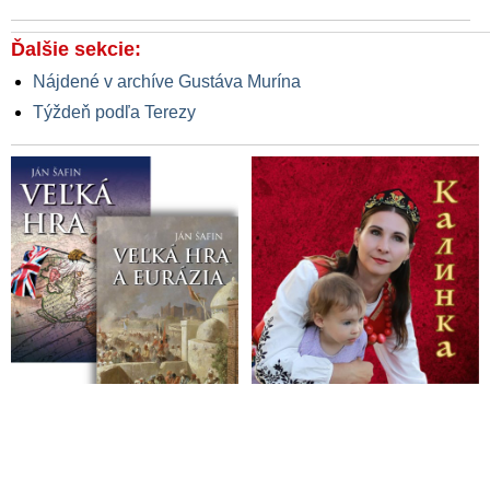
Ďalšie sekcie:
Nájdené v archíve Gustáva Murína
Týždeň podľa Terezy