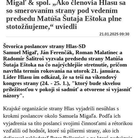
Migaľ & spol. „Ako členovia Hlasu sa
so smerovaním strany pod vedením
predsedu Matúša Šutaja Eštoka plne
stotožňujeme,“ uviedli
21.01.2025 09:30
Štvorica poslancov strany Hlas-SD
Samuel Migaľ, Ján Ferenčák, Roman Malatinec a
Radomír Šalitroš vyzvala predsedu strany Matúša
Šutaja Eštoka na čo najrýchlejšie stretnutie, pričom
navrhla termín rokovania na utorok 21. januára.
Líder Hlasu im odkázal, že sa teší na víkendový
kongres strany (24. - 25. 1.), "ktorý bude skvelou
príležitosťou v pokoji si sadnúť a otvorene si vyjasniť
názory".
Krajské organizácie strany Hlas vyjadrili nesúhlas s
krokmi poslancov okolo Samuela Migaľa. Podľa ich
vyjadrenia sa títo poslanci svojimi činnosťami a rétorikou
vzďalili od hodnôt, ktoré sú piliermi strany, ako ich
definoval zakladateľ Peter Pellegrini a na ktoré nadväzuje