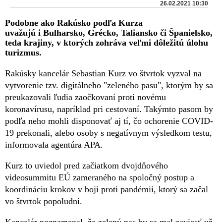
26.02.2021 10:30
Podobne ako Rakúsko podľa Kurza
uvažujú i Bulharsko, Grécko, Taliansko či Španielsko,
teda krajiny, v ktorých zohráva veľmi dôležitú úlohu
turizmus.
Rakúsky kancelár Sebastian Kurz vo štvrtok vyzval na
vytvorenie tzv. digitálneho "zeleného pasu", ktorým by sa
preukazovali ľudia zaočkovaní proti novému
koronavírusu, napríklad pri cestovaní. Takýmto pasom by
podľa neho mohli disponovať aj tí, čo ochorenie COVID-
19 prekonali, alebo osoby s negatívnym výsledkom testu,
informovala agentúra APA.
Kurz to uviedol pred začiatkom dvojdňového
videosummitu EÚ zameraného na spoločný postup a
koordináciu krokov v boji proti pandémii, ktorý sa začal
vo štvrtok popoludní.
Kancelár poznamenal, že zelený pas by sa mal zaviesť už