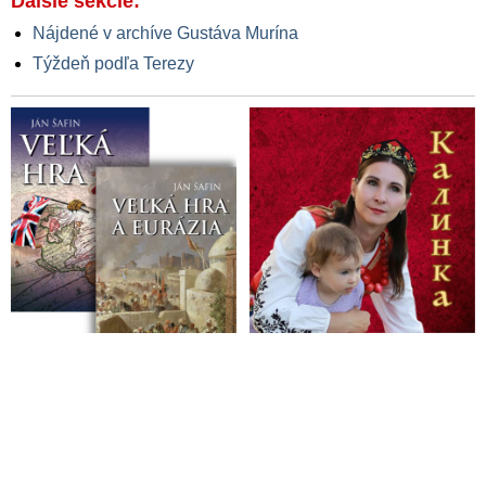
Ďalšie sekcie:
Nájdené v archíve Gustáva Murína
Týždeň podľa Terezy