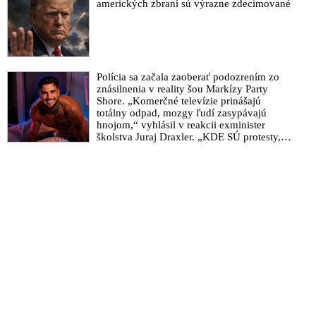
amerických zbraní sú výrazne zdecimované
Polícia sa začala zaoberať podozrením zo
znásilnenia v reality šou Markízy Party
Shore. „Komerčné televízie prinášajú
totálny odpad, mozgy ľudí zasypávajú
hnojom,“ vyhlásil v reakcii exminister
školstva Juraj Draxler. „KDE SÚ protesty,
výkriky či štrajky novinárov a mediálnych
pracovníkov?“ spýtal sa