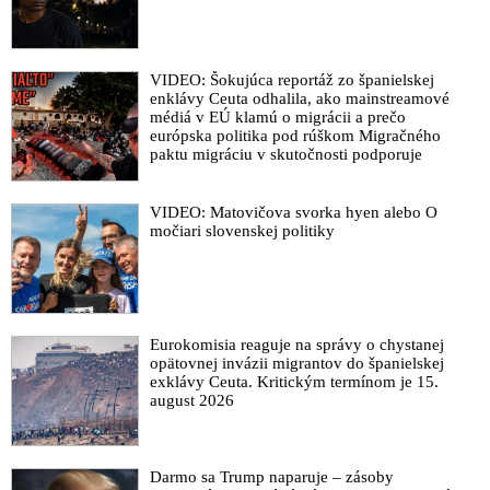
VIDEO: Šokujúca reportáž zo španielskej
enklávy Ceuta odhalila, ako mainstreamové
médiá v EÚ klamú o migrácii a prečo
európska politika pod rúškom Migračného
paktu migráciu v skutočnosti podporuje
VIDEO: Matovičova svorka hyen alebo O
močiari slovenskej politiky
Eurokomisia reaguje na správy o chystanej
opätovnej invázii migrantov do španielskej
exklávy Ceuta. Kritickým termínom je 15.
august 2026
Darmo sa Trump naparuje – zásoby