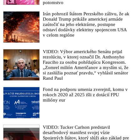
potomstvo
Irán pohrozil štátom Perzského zálivu, že ak
Donald Trump prikáže americkej armáde
zaútočiť na jeho elektrárne, postupne
odstaví dodávky elektriny spojencom USA
v celom regióne
VIDEO: Výbor amerického Senátu prijal
rezolúciu, v ktorej označil Dr. Anthonyho
Fauciho za osobu pohŕdajúcu Kongresom.
„Zomrel milión Američanov a myslím si, že
si zaslúžia poznať pravdu,“ vyhlásil senátor
Rand Paul
Fond na podporu umenia zverejnil, komu v
rokoch 2020 až 2025 išli z dotácií FPU
milióny eur
VIDEO: Tucker Carlson predstavil
desaťbodový manifest svojej vízie
Spojených štátov, ktorý slúži ako základ pre