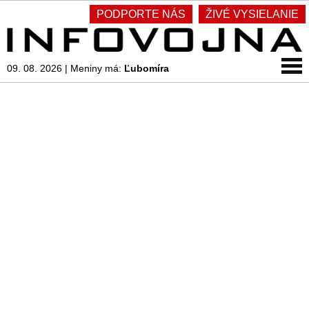
PODPORTE NÁS
ŽIVÉ VYSIELANIE
09. 08. 2026
|
Meniny má:
Ľubomíra