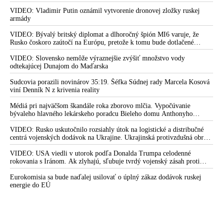
VIDEO: Vladimir Putin oznámil vytvorenie dronovej zložky ruskej
armády
VIDEO: Bývalý britský diplomat a dlhoročný špión MI6 varuje, že
Rusko čoskoro zaútočí na Európu, pretože k tomu bude dotlačené
rovnako, ako bolo dotlačené k invázii na Ukrajinu v roku 2022.
Zelenskyj medzitým v Kyjeve naliehal na zhromaždených diplomatov,
VIDEO: Slovensko nemôže výraznejšie zvýšiť množstvo vody
aby vo svete zháňali energie pre Ukrajinu na zimu. Putin vraj bude
odtekajúcej Dunajom do Maďarska
mobilizovať a vojna sa do zimy pravdepodobne neskončí
Sudcovia porazili novinárov 35:19. Šéfka Súdnej rady Marcela Kosová
viní Denník N z krivenia reality
Médiá pri najväčšom škandále roka zborovo mlčia. Vypočúvanie
bývaleho hlavného lekárskeho poradcu Bieleho domu Anthonyho
Fauciho pred výborom amerického Senátu väčšina médií ignorovala
VIDEO: Rusko uskutočnilo rozsiahly útok na logistické a distribučné
centrá vojenských dodávok na Ukrajine. Ukrajinská protivzdušná obrana
nedokázala počas ničivého nočného útoku na Kyjev a jeho okolie
zachytiť ani jednu ruskú raketu
VIDEO: USA viedli v utorok podľa Donalda Trumpa celodenné
rokovania s Iránom. Ak zlyhajú, sľubuje tvrdý vojenský zásah proti
Teheránu
Eurokomisia sa bude naďalej usilovať o úplný zákaz dodávok ruskej
energie do EÚ