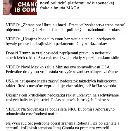
novú politickú platformu odštiepeneckej
frakcie hnutia MAGA
VIDEO: „Zbrane pre Ukrajinu hneď! Prácu veľvyslanectva treba merať
objemom dodaných zbraní, financií, politických rozhodnutí a krokov
tlaku na nepriateľa,“ povedal Volodymyr Zelenskyj zhromaždeným
ukrajinským diplomatom v Kyjeve. Donald Trump mu potom odkázal,
VIDEO: „Ukrajina bude túto zimu bez svetla a tepla,“ predpovedá
že USA Ukrajine nedodajú protiraketové systémy Patriot
bývalý predseda ukrajinského parlamentu Dmytro Razumkov
Donald Trump sa vraj dozvedel nepríjemnú pravdu o nedostatku
amerických rakiet až na rokovaní svojej vlády v prezidentskom sídle
Camp David v Marylande, a preto musel odložiť plánované útoky na
Irán. Prezident USA sa pre to údajne pohádal so šéfom Pentagónu, lebo
VIDEO: Nové Mexiko žaluje Ministerstvo spravodlivosti USA.
bol presvedčený o opaku
Federálne úrady mu vraj bránia vo vyšetrovaní sexuálnych zločinov
organizátora pedofilnej siete Jeffreyho Epsteina. Ten mal nariadiť, aby
dve dievčatá zo zahraničia, ktoré boli uškrtené počas drsného
USA sa neúspešne snažia zakryť nedostatok taktických balistických
fetišistického sexu, pochovali v blízkosti jeho ranča v tomto americkom
rakiet. Rusko mesačne vyprodukuje viac rakiet, než koľko vyrobia
štáte
všetci producenti systémov Patriot dohromady
Ukrajina čelí kritickému nedostatku rakiet určených na zachytávanie
ruských balistických striel. Počas najnovších ruských útokov sa jej
nepodarilo zostreliť ani jednu. Volodymyr Zelenskyj sa v zúfalstve snaží
prostredníctvom NATO zabezpečiť ich dodávky
VIDEO: Na Slovensku sa podľa šéfa NKÚ Ľubomíra Andrassyho
udomácnila eurofondová mafia
Najvyšší súd SR podrobne opísal zranenia Roberta Fica po atentáte a
spresnil, koľkokrát terorista Juraj Cintula na premiéra vystrelil