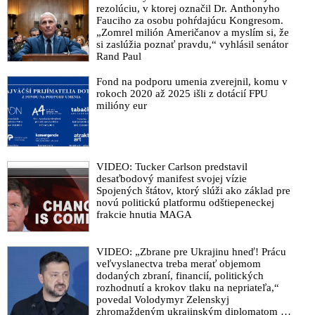
rezolúciu, v ktorej označil Dr. Anthonyho
ohrozujúce poskytovanie zdravotnej starostlivosti
Fauciho za osobu pohŕdajúcu Kongresom.
Zdravotnícka rada amerického štátu Idaho ako prvá v USA
„Zomrel milión Američanov a myslím si, že
si zaslúžia poznať pravdu,“ vyhlásil senátor
odmieta ponúkať ľuďom vakcíny proti Covid-19. „Tento
Rand Paul
experiment s génovou terapiou mRNA sa ukáže ako jeden z
najhanebnejších príkladov democídy v dejinách sveta,“ vyhlásil
Fond na podporu umenia zverejnil, komu v
člen rady Southwest District Health
rokoch 2020 až 2025 išli z dotácií FPU
milióny eur
VIDEO: Stanfordova univerzita otevřela diskusi o pandemické
politice a původu Covidu-19. Vítr svobody podle profesora
medicíny, epidemiologie a populačního zdraví na Stanfordově
univerzitě Dr. Johna Ioannidise bude s nástupem nového
amerického prezidenta vát silněji
VIDEO: Tucker Carlson predstavil
desaťbodový manifest svojej vízie
„Žiadosť MUDr. Petra Kotlára o okamžité zastavenie
Spojených štátov, ktorý slúži ako základ pre
očkovania vakcínou proti Covid-19 má svoje vážne
novú politickú platformu odštiepeneckej
frakcie hnutia MAGA
opodstatnenie. Ide o životy ľudí a budúcich pokolení. Vedecké
preverenie vakcíny na Slovensku je jednou z najdôležitejších
bezpečnostných otázok pre občanov Slovenska. Nikto nemá
VIDEO: „Zbrane pre Ukrajinu hneď! Prácu
právo beztrestne ohrozovať alebo poškodzovať zdravie
veľvyslanectva treba merať objemom
človeka. Život človeka má posvätný charakter,“ píše biskup
dodaných zbraní, financií, politických
Timotej v liste adresovanom premiérovi Robertovi Ficovi a
rozhodnutí a krokov tlaku na nepriateľa,“
členom jeho vlády
povedal Volodymyr Zelenskyj
zhromaždeným ukrajinským diplomatom v