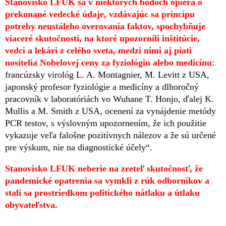
Stanovisko LFUK sa v niektorých bodoch opiera o
prekonané vedecké údaje, vzdávajúc sa princípu
potreby neustáleho overovania faktov, spochybňuje
viaceré skutočnosti, na ktoré upozornili inštitúcie,
vedci a lekári z celého sveta, medzi nimi aj piati
nositelia Nobelovej ceny za fyziológiu alebo medicínu
:
francúzsky virológ L. A. Montagnier, M. Levitt z USA,
japonský profesor fyziológie a medicíny a dlhoročný
pracovník v laboratóriách vo Wuhane T. Honjo, ďalej K.
Mullis a M. Smith z USA, ocenení za vynájdenie metódy
PCR testov, s výslovným upozornením, že ich použitie
vykazuje veľa falošne pozitívnych nálezov a že sú určené
pre výskum, nie na diagnostické účely“.
Stanovisko LFUK neberie na zreteľ skutočnosť, že
pandemické opatrenia sa vymkli z rúk odborníkov a
stali sa prostriedkom politického nátlaku a útlaku
obyvateľstva.