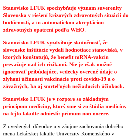
Stanovisko LFUK spochybňuje význam suverenity
Slovenska v riešení krízových zdravotných situácií do
budúcnosti, a to automatickou akceptáciou
zdravotných opatrení podľa WHO­.
Stanovisko LFUK vyzdvihuje skutočnosť, že
slovenské inštitúcie vydali hodnotiace stanoviská, v
ktorých konštatujú, že benefit mRNA-vakcín
prevažuje nad ich rizikami. Nie je však možné
ignorovať pribúdajúce, vedecky overené údaje o
zlyhaní účinnosti vakcinácie proti covidu-19 a o
závažných, ba aj smrteľných nežiaducich účinkoch.
Stanovisko LFUK je v rozpore so základným
princípom medicíny, ktorý sme si zo štúdia medicíny
na tejto fakulte odniesli: primum non nocere.
Z uvedených dôvodov a v záujme zachovania dobrého
mena Lekárskej fakulte Univerzity Komenského v