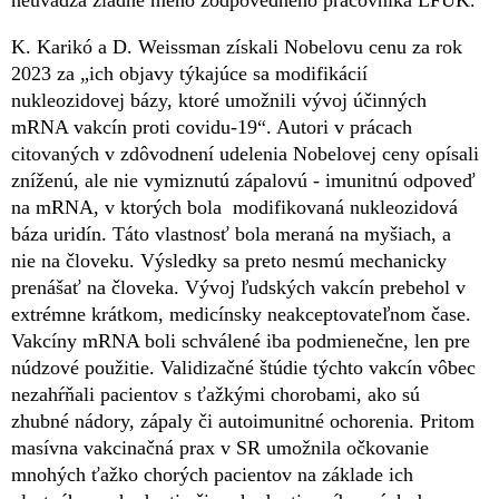
K. Karikó a D. Weissman získali Nobelovu cenu za rok
2023 za „ich objavy týkajúce sa modifikácií
nukleozidovej bázy, ktoré umožnili vývoj účinných
mRNA vakcín proti covidu-19“. Autori v prácach
citovaných v zdôvodnení udelenia Nobelovej ceny opísali
zníženú, ale nie vymiznutú zápalovú - imunitnú odpoveď
na mRNA, v ktorých bola modifikovaná nukleozidová
báza uridín. Táto vlastnosť bola meraná na myšiach, a
nie na človeku. Výsledky sa preto nesmú mechanicky
prenášať na človeka. Vývoj ľudských vakcín prebehol v
extrémne krátkom, medicínsky neakceptovateľnom čase.
Vakcíny mRNA boli schválené iba podmienečne, len pre
núdzové použitie. Validizačné štúdie týchto vakcín vôbec
nezahŕňali pacientov s ťažkými chorobami, ako sú
zhubné nádory, zápaly či autoimunitné ochorenia. Pritom
masívna vakcinačná prax v SR umožnila očkovanie
mnohých ťažko chorých pacientov na základe ich