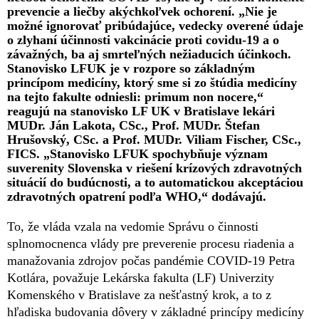
prevencie a liečby akýchkoľvek ochorení. „Nie je
možné ignorovať pribúdajúce, vedecky overené údaje
o zlyhaní účinnosti vakcinácie proti covidu-19 a o
závažných, ba aj smrteľných nežiaducich účinkoch.
Stanovisko LFUK je v rozpore so základným
princípom medicíny, ktorý sme si zo štúdia medicíny
na tejto fakulte odniesli: primum non nocere,“
reagujú na stanovisko LF UK v Bratislave lekári
MUDr. Ján Lakota, CSc., Prof. MUDr. Štefan
Hrušovský, CSc. a Prof. MUDr. Viliam Fischer, CSc.,
FICS. „Stanovisko LFUK spochybňuje význam
suverenity Slovenska v riešení krízových zdravotných
situácií do budúcnosti, a to automatickou akceptáciou
zdravotných opatrení podľa WHO­,“ dodávajú.
To, že vláda vzala na vedomie Správu o činnosti
splnomocnenca vlády pre preverenie procesu riadenia a
manažovania zdrojov počas pandémie COVID-19 Petra
Kotlára, považuje Lekárska fakulta (LF) Univerzity
Komenského v Bratislave za nešťastný krok, a to z
hľadiska budovania dôvery v základné princípy medicíny