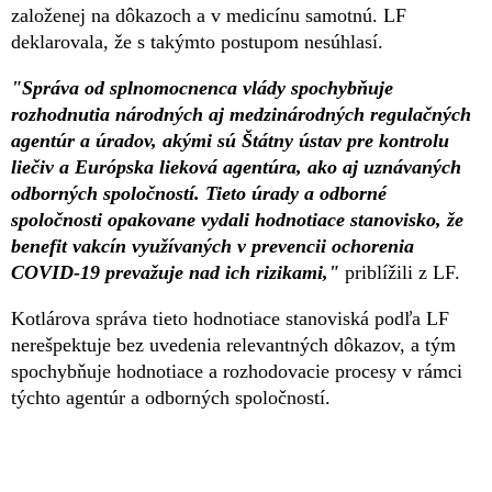
založenej na dôkazoch a v medicínu samotnú. LF
deklarovala, že s takýmto postupom nesúhlasí.
"Správa od splnomocnenca vlády spochybňuje
rozhodnutia národných aj medzinárodných regulačných
agentúr a úradov, akými sú Štátny ústav pre kontrolu
liečiv a Európska lieková agentúra, ako aj uznávaných
odborných spoločností. Tieto úrady a odborné
spoločnosti opakovane vydali hodnotiace stanovisko, že
benefit vakcín využívaných v prevencii ochorenia
COVID-19 prevažuje nad ich rizikami,"
priblížili z LF.
Kotlárova správa tieto hodnotiace stanoviská podľa LF
nerešpektuje bez uvedenia relevantných dôkazov, a tým
spochybňuje hodnotiace a rozhodovacie procesy v rámci
týchto agentúr a odborných spoločností.