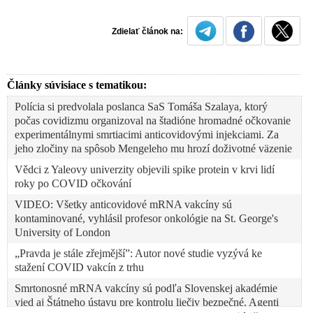
Zdielať článok na:
Články súvisiace s tematikou:
Polícia si predvolala poslanca SaS Tomáša Szalaya, ktorý
počas covidizmu organizoval na štadióne hromadné očkovanie
experimentálnymi smrtiacimi anticovidovými injekciami. Za
jeho zločiny na spôsob Mengeleho mu hrozí doživotné väzenie
Vědci z Yaleovy univerzity objevili spike protein v krvi lidí
roky po COVID očkování
VIDEO: Všetky anticovidové mRNA vakcíny sú
kontaminované, vyhlásil profesor onkológie na St. George's
University of London
„Pravda je stále zřejmější”: Autor nové studie vyzývá ke
stažení COVID vakcín z trhu
Smrtonosné mRNA vakcíny sú podľa Slovenskej akadémie
vied aj Štátneho ústavu pre kontrolu liečiv bezpečné. Agenti