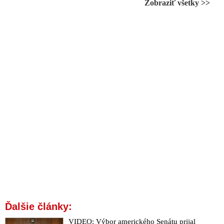
farmaceutických firiem prezlečení za odborníkov v službách
Zobraziť všetky >>
štátu odpovedali vládnemu splnomocnencovi Kotlárovi
Dvakrát cenzurovaná přelomová studie o pitvách po COVID
vakcíně byla plně recenzována a zveřejněna
VIDEO: „Výroky premiéra Fica o fatálnych následkoch
očkovania vakcínami proti covidu sú veľmi nebezpečné.
Vládny splnomocnenec Kotlár polarizuje spoločnosť a šíri v
nej strach. Pandémia Covid-19 tu bola. Jeho odborný tím je
konšpiračný. mRNA vakcíny nemôžu meniť DNA,“ hovorí
bývalá riaditeľka Štátneho ústavu pre kontrolu liečiv Zuzana
Baťová
„Pri mRNA vakcínach treba počúvať oficiálne autority,“
odkazuje Slovákom Slovenská lekárska komora, ktorá nielenže
ignoruje vážne varovania špičkových odborníkov z celého
sveta o zdravotných rizikách aplikácie experimentálnych
anticovidových injekcií, ale správa sa ako radikálny obhajca
farmaceutických firiem
Národná transfúzna služba nielenže ignoruje vážnu hrozbu,
ktorú môže potenciálne predstavovať krv darovaná človekom
Ďalšie články:
zaočkovaným mRNA vakcínou, ale varovania vládneho
VIDEO: Výbor amerického Senátu prijal
splnomocnenca Kotlára drzo označuje za nezodpovedné a