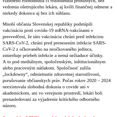
vlastného rozhodnutia či rozhodnutia príbuzných, bez
vedomia ošetrujúceho lekára, aj kvôli finančnej odmene a
niekedy dokonca aj bez ich súhlasu.
Mnohí občania Slovenskej republiky podstúpili
vakcináciu proti covidu-19 mRNA-vakcínami v
presvedčení, že táto vakcinácia chráni pred infekciou
SARS-CoV-2, chráni pred prenesením infekcie SARS-
CoV-2 z očkovaného na neočkovaného jedinca,
zmierňuje priebeh infekcie a nemá nežiaduce účinky.
A to pod mediálnym, spoločenským, inštitucionálnym
alebo pracovným nátlakom. Spoločnosť zažila
„lockdowny“, odmietnutie zdravotnej starostlivosti,
porušovanie občianskych práv. Počas rokov 2020 – 2024
neexistovala slobodná diskusia o covide ani v
akademickom, ani vo verejnom prostredí, lekári boli
prenasledovaní za vyjadrenie kritického odborného
názoru.