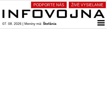
PODPORTE NÁS
ŽIVÉ VYSIELANIE
07. 08. 2026
|
Meniny má:
Štefánia