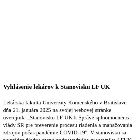
Vyhlásenie lekárov k Stanovisku LF UK
Lekárska fakulta Univerzity Komenského v Bratislave
dňa 21. januára 2025 na svojej webovej stránke
uverejnila „Stanovisko LF UK k Správe splnomocnenca
vlády SR pre preverenie procesu riadenia a manažovania
zdrojov počas pandémie COVID-19". V stanovisku sa
neuvádza žiadne meno zodpovedného pracovníka LFUK.