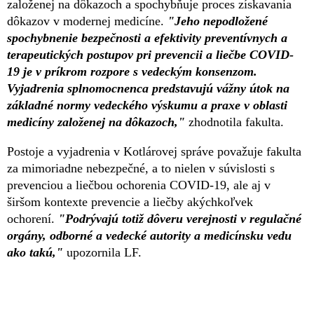
založenej na dôkazoch a spochybňuje proces získavania
dôkazov v modernej medicíne.
"Jeho nepodložené
spochybnenie bezpečnosti a efektivity preventívnych a
terapeutických postupov pri prevencii a liečbe COVID-
19 je v príkrom rozpore s vedeckým konsenzom.
Vyjadrenia splnomocnenca predstavujú vážny útok na
základné normy vedeckého výskumu a praxe v oblasti
medicíny založenej na dôkazoch,"
zhodnotila fakulta.
Postoje a vyjadrenia v Kotlárovej správe považuje fakulta
za mimoriadne nebezpečné, a to nielen v súvislosti s
prevenciou a liečbou ochorenia COVID-19, ale aj v
širšom kontexte prevencie a liečby akýchkoľvek
ochorení.
"Podrývajú totiž dôveru verejnosti v regulačné
orgány, odborné a vedecké autority a medicínsku vedu
ako takú,"
upozornila LF.