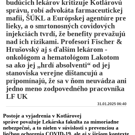
budúcich lekárov kritizuje Kotlárovú
správu, robí advokáta farmaceutickej
mafii, ŠÚKL a Európskej agentúre pre
lieky, a o smrtonosných covidových
injekciách tvrdí, že benefity prevažujú
nad ich rizikami. Profesori Fischer &
Hrušovský aj s ďalším lekárom -
onkológom a hematológom Lakotom
sa ako jej „hrdí absolventi“ od jej
stanoviska verejne dištancujú a
pripomínajú, že sa v ňom neuvádza ani
jedno meno zodpovedného pracovníka
LF UK
31.01.2025 06:40
Postoje a vyjadrenia v Kotlárovej
správe považuje Lekárska fakulta za mimoriadne
nebezpečné, a to nielen v súvislosti s prevenciou a
liečbou ochorenia COVID-19, ale aj v širšom kontexte