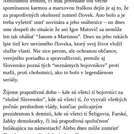
Absolútnou iróniou, či inak povedané tou večne
spomínanou karmou a marxovou fraškou dejín je aj to, že
za prapodivných okolností zomrel človek. Ano bolo a je
treba vyšetriť smrť novinára a jeho snúbenice – no dnes
sme dospeli do situácie že ani Igor Matovič sa nemôže
len tak oháňať “Janom a Martinou”. Dnes na jeho rukách
lpie tiež krv nevinného človeka, ktorý svoj život vložil
službe vlasti. Nie sice perom, ale ochranou občanov,
verejného poriadku a spravodlivosti, pretože aj
Slovensko pozná tých “neznámych bojovníkov” proti
mafii, proti chobotnici, ako to bolo v legendárnom
seriály.
Žijeme prapodivnú dobu – kde sú všetci tí bojovníci za
“slušné Slovensko”, kde sú všetci tí, čo vyzvali všetkých
počnúc predsedom vlády, končiac policajným
prezidentom k demisii, kde sú všetci tí Šeligovia, Farské,
žabky demokratky, či iná prapodivná spoločnosť
hulákajúca na námestiach? Alebo dnes môže zomrieť