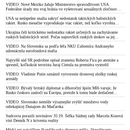
Irán. Prezident USA sa pre to údajne pohádal so šéfom Pentagónu, lebo
VIDEO: Nové Mexiko žaluje Ministerstvo spravodlivosti USA.
Forisch a spol.: Kandidát na šéfa Špeciálnej prokuratúry Lipšic
bol presvedčený o opaku
Federálne úrady mu vraj bránia vo vyšetrovaní sexuálnych zločinov
je závadová osoba s kontaktmi a prepojeniami na pochybné
organizátora pedofilnej siete Jeffreyho Epsteina. Ten mal nariadiť, aby
živly
dve dievčatá zo zahraničia, ktoré boli uškrtené počas drsného
USA sa neúspešne snažia zakryť nedostatok taktických balistických
fetišistického sexu, pochovali v blízkosti jeho ranča v tomto americkom
rakiet. Rusko mesačne vyprodukuje viac rakiet, než koľko vyrobia
VIDEO: Zneužívanie inštitútu kolúznej väzby, cynická výroba
štáte
všetci producenti systémov Patriot dohromady
Ukrajina čelí kritickému nedostatku rakiet určených na zachytávanie
hrdinov z kajúcnikov a psychický kolaps a zásadný rozpad
ruských balistických striel. Počas najnovších ruských útokov sa jej
osobnosti Igora Matoviča
nepodarilo zostreliť ani jednu. Volodymyr Zelenskyj sa v zúfalstve snaží
prostredníctvom NATO zabezpečiť ich dodávky
VIDEO: Na Slovensku sa podľa šéfa NKÚ Ľubomíra Andrassyho
VIDEO: Vládna koalícia urobila z väzby politický a mučiaci
udomácnila eurofondová mafia
nástroj
Najvyšší súd SR podrobne opísal zranenia Roberta Fica po atentáte a
Lučanského advokát Beresecký vylúčil úmyselné aj cudzie
spresnil, koľkokrát terorista Juraj Cintula na premiéra vystrelil
zavinenie zranenia policajného exprezidenta
VIDEO: Vladimir Putin oznámil vytvorenie dronovej zložky ruskej
VIDEO: Strácame civilizačný „náter“. Ak sa potvrdí
armády
dokopanie generála Lučanského, je to na odstúpenie ministerky
spravodlivosti
VIDEO: Bývalý britský diplomat a dlhoročný špión MI6 varuje, že
Rusko čoskoro zaútočí na Európu, pretože k tomu bude dotlačené
Zo strany parlamentu a Matovičovej vlády dochádza k
rovnako, ako bolo dotlačené k invázii na Ukrajinu v roku 2022.
Zelenskyj medzitým v Kyjeve naliehal na zhromaždených diplomatov,
VIDEO: Slovensko nemôže výraznejšie zvýšiť množstvo vody
masívnej deštrukcii právneho štátu a k porušovaniu základných
aby vo svete zháňali energie pre Ukrajinu na zimu. Putin vraj bude
odtekajúcej Dunajom do Maďarska
slobôd občanov, varujú sudcovia
mobilizovať a vojna sa do zimy pravdepodobne neskončí
Sudcovia porazili novinárov 35:19. Šéfka Súdnej rady Marcela Kosová
Žilinka uložil krajskému prokurátorovi bezodkladne preskúmať
viní Denník N z krivenia reality
okolnosti ohľadne údajného dobitia generála Lučanského vo
väzbe
Médiá pri najväčšom škandále roka zborovo mlčia. Vypočúvanie