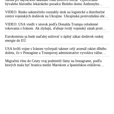
bývaleho hlavného lekárskeho poradcu Bieleho domu Anthonyho
Slovensku hrozí medzinárodný škandál. Policajného
Fauciho pred výborom amerického Senátu väčšina médií ignorovala
exprezidenta generála Lučanského dobili bachari alebo väzni a
VIDEO: Rusko uskutočnilo rozsiahly útok na logistické a distribučné
centrá vojenských dodávok na Ukrajine. Ukrajinská protivzdušná obrana
Mikulec sa tvári, že sa nič nestalo
nedokázala počas ničivého nočného útoku na Kyjev a jeho okolie
VIDEO: Pani ministerka, okamžite vysvetlite, čo sa stalo vo
zachytiť ani jednu ruskú raketu
VIDEO: USA viedli v utorok podľa Donalda Trumpa celodenné
rokovania s Iránom. Ak zlyhajú, sľubuje tvrdý vojenský zásah proti
väznici Milanovi Lučanskému, vyzval Kolíkovú expremiér
Teheránu
Fico
Eurokomisia sa bude naďalej usilovať o úplný zákaz dodávok ruskej
energie do EÚ
Lučanský mal utrpieť vo väzbe viacnásobnú zlomeninu
nadočnicového oblúku s krvácaním do mozgu
USA kvôli vojne s Iránom vyčerpali takmer celý arzenál rakiet dlhého
doletu, čo v Pentagóne a Trumpovej administratíve vyvoláva vážne
Ďalšia vzbura proti pomerom v justícii: Advokáti vyšli do ulíc
obavy o bojaschopnosť americkej armády v prípade vypuknutia
bojovať za rok väzneného kolegu
konfliktu s Čínou alebo Ruskom
Migračnú vlnu do Ceuty vraj podnietili fámy na Instagrame, podľa
ktorých mala byť hranica medzi Marokom a španielskou exklávou
Milan Lučanský: Takto to bolo s Petrom Tóthom v prípade
otvorená
Kuciak
Rada prokurátorov nepochybuje o morálnej integrite
prokurátorov Repu a Šúreka. Ficove tvrdenia považuje za
diskreditačnú kampaň
Ostré slová prokurátora o bezhlavom zatýkaní: Aby raz štát
nemusel platiť veľké odškodné!
Sudkyňa Záleská známa ako expert na kauzy s politickým