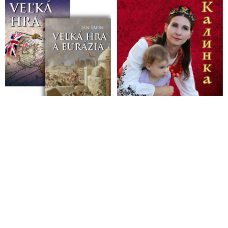
VIDEO: Šokujúce fakty o sadistických a gestapáckych
praktikách na Úrade špeciálnej prokuratúry!
Rada prokurátorov označila Baránikov návrh zákona o
prokuratúre za neakceptovateľný, bezprecedentný a
podkopávajúci základné princípy fungovania právneho štátu
Združenie sudcov Slovenska označilo vládnu reformu
súdnictva za politicky účelovú
Bude šéf SIS Vladimír Pčolinský obvinený z korupcie a
vyzvedačstva?
Lipšic potrebuje mať zadržaného námestníka riaditeľa SIS
Beňu pod kontrolou
Vabank v polícii, hazard v justícii a cesta k diktatúre
Zatknutý námestník riaditeľa SIS Beňa držal v hrsti vplyvného
politika. Policajný špecialista na odpočúvanie Rehák zasa
kšeftoval s nahrávkami
Zločinecká skupina vo vedení Pčolinského SIS
VIDEO: NAKA zadržala policajného exprezidenta