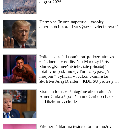
august 2026
redaktor a prirovnáva expremiéra ku Kočnerovi
Dva svety. Svet čestných ľudí. A svet surovej a nemorálnej
Matovičovej mafie
Darmo sa Trump naparuje – zásoby
amerických zbraní sú výrazne zdecimované
Srdcervúca spoveď Martiny Lučanskej, manželky zosnulého
Milana Lučanského: Pri posteli môjho muža mi za chrbtom
stálo Mikulcove komando
Mikulec popiera zákaz uctiť si Lučanského pamiatku. Minister
vnútra konšpiruje o konšpirátoroch a kvázi odborníkoch
Polícia sa začala zaoberať podozrením zo
znásilnenia v reality šou Markízy Party
Zločincovi Floydovi sa koaliční politici klaňali, generála
Shore. „Komerčné televízie prinášajú
Lučanského ignorujú!
totálny odpad, mozgy ľudí zasypávajú
VIDEO: Je cynické, že nad ministerstvom vnútra a policajným
hnojom,“ vyhlásil v reakcii exminister
školstva Juraj Draxler. „KDE SÚ protesty,
prezídiom nevejú čierne vlajky, reaguje exminister vnútra
výkriky či štrajky novinárov a mediálnych
Kaliňák
pracovníkov?“ spýtal sa
Strach a hnus v Pentagóne alebo ako sú
Naď dal prešetriť únik zo zdravotného záznamu Lučanského
Američania až po uši namočení do chaosu
na Blízkom východe
šokujúcich zranení. Na situáciu reagoval aj syn exšéfa polície
Smrť Lučanského ukázala, ako sa z túžby po spravodlivosti
stal politický marketing
Lučanského surovo a sprosto umučili. Toto je Matovičova
Priemerná hladina testosterónu u mužov