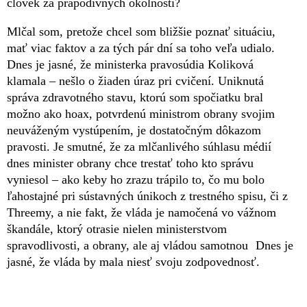
človek za prapodivných okolností?
Mlčal som, pretože chcel som bližšie poznať situáciu,
mať viac faktov a za tých pár dní sa toho veľa udialo.
Dnes je jasné, že ministerka pravosúdia Koliková
klamala – nešlo o žiaden úraz pri cvičení. Uniknutá
správa zdravotného stavu, ktorú som spočiatku bral
možno ako hoax, potvrdenú ministrom obrany svojim
neuváženým vystúpením, je dostatočným dôkazom
pravosti. Je smutné, že za mlčanlivého súhlasu médií
dnes minister obrany chce trestať toho kto správu
vyniesol – ako keby ho zrazu trápilo to, čo mu bolo
ľahostajné pri sústavných únikoch z trestného spisu, či z
Threemy, a nie fakt, že vláda je namočená vo vážnom
škandále, ktorý otrasie nielen ministerstvom
spravodlivosti, a obrany, ale aj vládou samotnou Dnes je
jasné, že vláda by mala niesť svoju zodpovednosť.