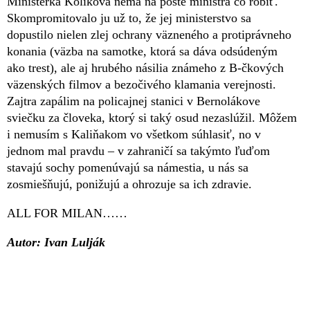
Ministerka Koliková nemá na poste ministra čo robiť.
Skompromitovalo ju už to, že jej ministerstvo sa
dopustilo nielen zlej ochrany väzneného a protiprávneho
konania (väzba na samotke, ktorá sa dáva odsúdeným
ako trest), ale aj hrubého násilia známeho z B-čkových
väzenských filmov a bezočivého klamania verejnosti.
Zajtra zapálim na policajnej stanici v Bernolákove
sviečku za človeka, ktorý si taký osud nezaslúžil. Môžem
i nemusím s Kaliňakom vo všetkom súhlasiť, no v
jednom mal pravdu – v zahraničí sa takýmto ľuďom
stavajú sochy pomenúvajú sa námestia, u nás sa
zosmiešňujú, ponižujú a ohrozuje sa ich zdravie.
ALL FOR MILAN……
Autor: Ivan Lulják