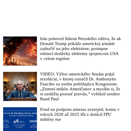
Generál Milan Lučanský – prvá obeť zločinného Matovičovho
režimu
VIDEO: Dozorcovia dobili generála Lučanského. Zabili ste mi
kamaráta a zbabrali ste všetko, čo sa dalo, odkazuje štátnym
orgánom bezpečnostný analytik Žitný
Irán pohrozil štátom Perzského zálivu, že ak
VIDEO: Smrť generála Lučanskéhe je neuveriteľná záležitosť
Donald Trump prikáže americkej armáde
a vysiela to signál do Európy a celého sveta. Úmrtie
zaútočiť na jeho elektrárne, postupne
policajného exprezidenta bude mať pre Slovensko nedozierne
odstaví dodávky elektriny spojencom USA
následky, vyhlásila bývalá prokurátorka Generálnej
v celom regióne
prokuratúry
VIDEO: Lučanského tragédia je prekročením všetkých hraníc
VIDEO: Výbor amerického Senátu prijal
demokracie, reaguje exminister vnútra Kaliňák
rezolúciu, v ktorej označil Dr. Anthonyho
Fauciho za osobu pohŕdajúcu Kongresom.
Policajný exprezident generál Milan Lučanský zomrel na
„Zomrel milión Američanov a myslím si, že
následky incidentu, ktorý spôsobila politická šikana
si zaslúžia poznať pravdu,“ vyhlásil senátor
Rand Paul
Matovičovej vlády a korporátnych médií
V nemocnici zomiera Matovičov politický väzeň generál
Fond na podporu umenia zverejnil, komu v
Lučanský a premiér traumatizuje sociopatickými statusmi
rokoch 2020 až 2025 išli z dotácií FPU
milióny eur
verejnosť korona-hystériou
Harabin: Samovražda Lučanského sa podobá „samovražde“