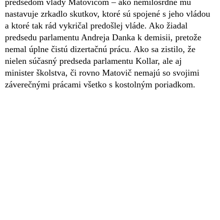
predsedom vlády Matovičom – ako nemilosrdne mu
nastavuje zrkadlo skutkov, ktoré sú spojené s jeho vládou
a ktoré tak rád vykričal predošlej vláde. Ako žiadal
predsedu parlamentu Andreja Danka k demisii, pretože
nemal úplne čistú dizertačnú prácu. Ako sa zistilo, že
nielen súčasný predseda parlamentu Kollar, ale aj
minister školstva, či rovno Matovič nemajú so svojimi
záverečnými prácami všetko s kostolným poriadkom.