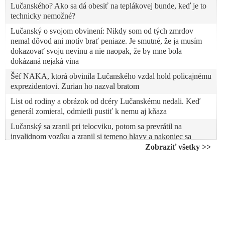
Lučanského? Ako sa dá obesiť na teplákovej bunde, keď je to
technicky nemožné?
Lučanský o svojom obvinení: Nikdy som od tých zmrdov
nemal dôvod ani motív brať peniaze. Je smutné, že ja musím
dokazovať svoju nevinu a nie naopak, že by mne bola
dokázaná nejaká vina
Šéf NAKA, ktorá obvinila Lučanského vzdal hold policajnému
exprezidentovi. Zurian ho nazval bratom
List od rodiny a obrázok od dcéry Lučanskému nedali. Keď
generál zomieral, odmietli pustiť k nemu aj kňaza
Lučanský sa zranil pri telocviku, potom sa prevrátil na
invalidnom vozíku a zranil si temeno hlavy a nakoniec sa
obesil na teplákoch. Dajte niečo iné, priatelia
Zobraziť všetky >>
Publicista a spisovateľ Murín zverejnil žiadosť o vyšetrenie
smrti generála Lučanského
Petícia za vyšetrenie okolností zranení a smrti generála Milana
Lučanského
Lučanského zabili a Kolíková má jeho krv na svojich rukách,
tvrdí bezpečnostný analytik Žitný