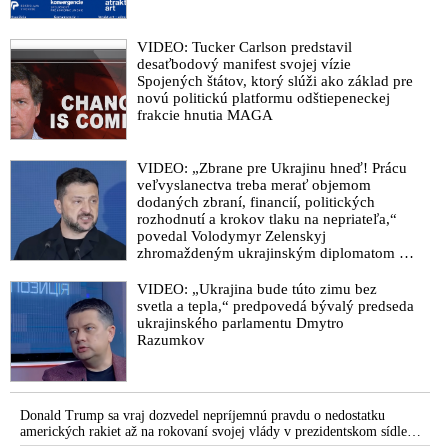
pedofila Epsteina
Baránek: Neverím, že generál Lučanský spáchal samovraždu.
VIDEO: Tucker Carlson predstavil
Mohol byť eliminovaný zámerne. Policajný exprezident
desaťbodový manifest svojej vízie
neprežil väzbu v údajne demokratickej krajine!
Spojených štátov, ktorý slúži ako základ pre
novú politickú platformu odštiepeneckej
Exminister Čarnogurský: Ako mohol byť generál Lučanský
frakcie hnutia MAGA
umiestnený na cele osamote? Keby bol na cele s ďalším
spoluväzňom, pokus o samovraždu by nebol možný!
VIDEO: „Zbrane pre Ukrajinu hneď! Prácu
VIDEO: Matoviča treba verejne vyhnať z Úradu vlády.
veľvyslanectva treba merať objemom
Sorosovi sluhovia Šeliga a Kolíková sú kati generála
dodaných zbraní, financií, politických
rozhodnutí a krokov tlaku na nepriateľa,“
Lučanského. Pykať musia aj hyeny ako Tódová, Vagovič a
povedal Volodymyr Zelenskyj
politickí sluhovia z polície, prokuratúry a súdov
zhromaždeným ukrajinským diplomatom v
Kyjeve. Donald Trump mu potom odkázal,
Kauza Lučanský je škandál a fatálne zlyhanie celého reťazca
že USA Ukrajine nedodajú protiraketové
VIDEO: „Ukrajina bude túto zimu bez
súčasnej moci!
systémy Patriot
svetla a tepla,“ predpovedá bývalý predseda
Z výsluchu Milana Lučanského po zadržaní: Tak začnem vami,
ukrajinského parlamentu Dmytro
Razumkov
pán Lipšic, čo na vás všetko viem!
Čo sa to, preboha, na Slovensku deje?! Je Lučanský obeťou
Matovičovej mafie?
Donald Trump sa vraj dozvedel nepríjemnú pravdu o nedostatku
Generál Lučanský po pokuse o samovraždu vo väzbe utrpel
amerických rakiet až na rokovaní svojej vlády v prezidentskom sídle
mozgovú smrť! Matovič nesie plnú zodpovednosť za tragédiu!
Camp David v Marylande, a preto musel odložiť plánované útoky na