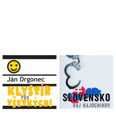
Lučanského. Na výsluch prišiel aj Lipšic
VIDEO: Razia NAKA v Pente a politické divadlo pre
verejnosť za ktorým stojí Matovič so sudcom Klimentom a
jeho synovcom prokurátorom Repom. To je dôvod, prečo
premiér nebol na krízovom štábe
VIDEO: NAKA zatkla vysokých funkcionárov SIS a polície.
Bývalého policajného prezidenta Lučanského sa polícii zadržať
nepodarilo
VIDEO: NAKA zadržala Haščáka. Polícia obvinila šéfa Penty
z korupcie a prania špinavých peňazí
Kandidát na šéfa prokuratúry - sudca Kliment a
nezodpovedaná ruská stopa
Kto je možný šéf prokuratúry Kliment: Za špeciálneho
prokurátora by vedel navrhnúť aj Lipšica
VIDEO: Slovensko je v totálnom rozvrate. Fico hovoril o
referende a deštrukcii právneho štátu politizáciou justície a
prokuratúry
V Pente dnes budú svietiť dlho do noci. NAKA zadržala
bývalého šéfa kontrarozviedky SIS Ľubomíra Arpáša