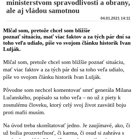
ministerstvom spravodlivosti a obrany,
ale aj vládou samotnou
04.01.2021 14:11
Mlčal som, pretože chcel som bližšie
poznať situáciu, mať viac faktov a za tých pár dní sa
toho veľa udialo, píše vo svojom článku historik Ivan
Lulják.
Mlčal som, pretože chcel som bližšie poznať situáciu,
mať viac faktov a za tých pár dní sa toho veľa udialo,
píše vo svojom článku historik Ivan Lulják.
Pôvodne som nechcel komentovať smrť generála Milana
Lučanského, popísalo sa toho veľa – no už z piety k
zosnulému človeku, ktorý celý svoj život zasvätil boju
proti mafii musím.
Na úvod treba skonštatovať jedno. Je zaujímavé, ako, či
už božia prozreteľnosť, či karma, či osud si zahráva s