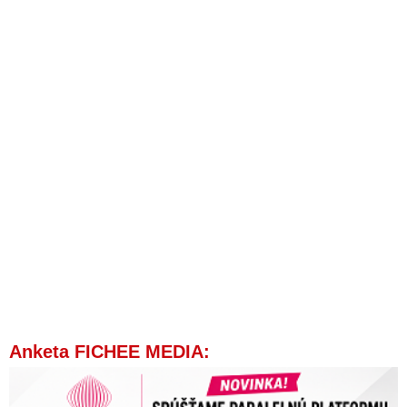
NAKA zadržala podnikateľa Norberta Bödöra
Tóth vypovedal, že Bödör získal pre Kočnera lustrácie
novinárov z najvyšších miest polície
Peter Tóth vypovedal, že prokurátor Kováčik vynášal
Bödörovi informácie
Ficova otvorená výzva šéfredaktorovi dezinformačného portálu
Aktuality.sk
Špeciálny prokurátor Dušan Kováčik sa rozhýbal a podal svoju
prvú obžalobu na konateľov hotela CARLTON
Lučanský sa pýta, či tútorom vyšetrovateľa vraždy Kuciaka
nebol jeden z právnych zástupcov poškodených
Forisch: Lipšic a prokurátor Turan pozametali stopy po
skutočných vykonávateľoch a objednávateľoch vraždy
Kuciaka
Matovičova vláda politizuje políciu, hovorí odchádzajúci
policajný prezident Milan Lučanský
Anketa FICHEE MEDIA:
Matovič chce z prokuratúry urobiť pobočku OĽaNO. Jeho
kandidát Lipšic prahne po krvi ako kedysi Urválek