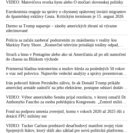
VIDEO: Matovičova svorka hyen alebo O močiari slovenskej politiky
Eurokomisia reaguje na správy o chystanej opätovnej invázii migrantov
do španielskej exklávy Ceuta. Kritickým termínom je 15. august 2026
Darmo sa Trump naparuje – zásoby amerických zbraní sú výrazne
zdecimované
Polícia sa začala zaoberať podozrením zo znásilnenia v reality šou
Markízy Party Shore. „Komerčné televízie prinášajú totálny odpad,
mozgy ľudí zasypávajú hnojom,“ vyhlásil v reakcii exminister školstva
Juraj Draxler. „KDE SÚ protesty, výkriky či štrajky novinárov a
Strach a hnus v Pentagóne alebo ako sú Američania až po uši namočení
mediálnych pracovníkov?“ spýtal sa
do chaosu na Blízkom východe
Priemerná hladina testosterónu u mužov klesla za posledných 50 rokov
o viac než polovicu. Najnovšie vedecké analýzy a správy prezentované
odborníkmi poukazujú na ohrozenie schopnosti mužov splodiť
potomstvo
Irán pohrozil štátom Perzského zálivu, že ak Donald Trump prikáže
americkej armáde zaútočiť na jeho elektrárne, postupne odstaví dodávky
elektriny spojencom USA v celom regióne
VIDEO: Výbor amerického Senátu prijal rezolúciu, v ktorej označil Dr.
Anthonyho Fauciho za osobu pohŕdajúcu Kongresom. „Zomrel milión
Američanov a myslím si, že si zaslúžia poznať pravdu,“ vyhlásil senátor
Rand Paul
Fond na podporu umenia zverejnil, komu v rokoch 2020 až 2025 išli z
dotácií FPU milióny eur
VIDEO: Tucker Carlson predstavil desaťbodový manifest svojej vízie
Spojených štátov, ktorý slúži ako základ pre novú politickú platformu