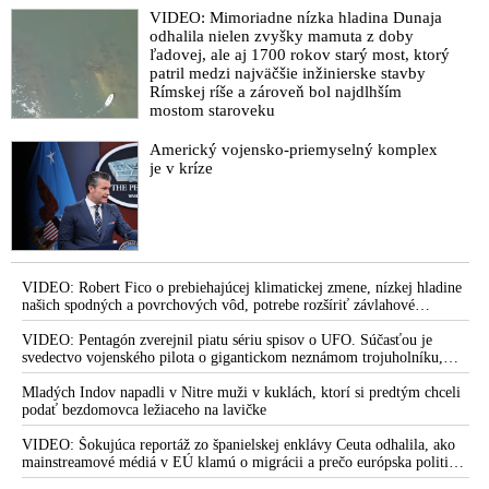
VIDEO: Mimoriadne nízka hladina Dunaja
odhalila nielen zvyšky mamuta z doby
ľadovej, ale aj 1700 rokov starý most, ktorý
patril medzi najväčšie inžinierske stavby
Rímskej ríše a zároveň bol najdlhším
mostom staroveku
Americký vojensko-priemyselný komplex
je v kríze
VIDEO: Robert Fico o prebiehajúcej klimatickej zmene, nízkej hladine
našich spodných a povrchových vôd, potrebe rozšíriť závlahové
systémy, ak si chceme zaistiť potravinovú bezpečnosť, dozvukoch
invázie afrických migrantov do Ceuty, zverejnenom rozhovore s
VIDEO: Pentagón zverejnil piatu sériu spisov o UFO. Súčasťou je
Vladimírom Mečiarom, ktorý podráždil progresívnych liberálov, ale aj
svedectvo vojenského pilota o gigantickom neznámom trojuholníku,
o klamstvách Sorosovho denníka SME brániaceho pedofilov
ktorý v roku 2002 zakrýval hviezdy nad Afganistanom. Podľa Dr.
Michaela Sallu piata várka kopíruje predošlé zverejnenia – neprináša nič
Mladých Indov napadli v Nitre muži v kuklách, ktorí si predtým chceli
zásadné a tému UFO robí nudnou
podať bezdomovca ležiaceho na lavičke
VIDEO: Šokujúca reportáž zo španielskej enklávy Ceuta odhalila, ako
mainstreamové médiá v EÚ klamú o migrácii a prečo európska politika
pod rúškom Migračného paktu migráciu v skutočnosti podporuje