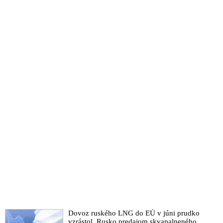
Dovoz ruského LNG do EÚ v júni prudko
vzrástol. Rusko predajom skvapalneného