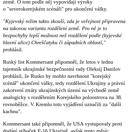
země. O tom podle něj vypovídají výroky
o "severokorejském scénáři" pro ukončení války.
"Kyjevský režim takto zkouší, zda je veřejnost připravena
na takovou variantu rozdělení země. Pro ně je to
bezpochyby lepší možnost než rozdělení podle (kyjevské
hlavní ulice) Chreščatyku či západních oblastí,"
prohlásil.
Ruský list Kommersant připomněl, že letos v lednu
tajemník ukrajinské bezpečnostní rady Oleksij Danilov
prohlásil, že Rusko by mohlo navrhnout "korejský
scénář" ukončení války, tedy rozdělení Ukrajiny a právní
zakotvení ztráty ukrajinských území na východě země
analogicky s rozdělením Korejského poloostrova na 38.
rovnoběžce. V Kremlu toto vyjádření označili za "další
kachnu".
Kommersant také připomněl, že USA vystupovaly proti
dodání stíhaček F-16 Ukrajině, avšak tento měsíc