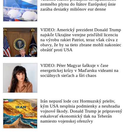
zemného plynu do štátov Európskej únie
zarába desiatky miliónov eur denne
VIDEO: Americký prezident Donald Trump
najskôr Ukrajine verejne prisľúbil licenciu
na výrobu rakiet Patriot, teraz však cúva z
obavy, že by sa tieto zbrane mohli nakoniec
obrátiť proti USA
VIDEO: Péter Magyar šaškuje v čase
energetickej krízy v Maďarsku videami na
sociálnych sieťach a šíri chaos
Irán nepustí lode cez Hormuzský prieliv,
kým USA nesplnia podmienky a neuhradia
vojnové škody. Donald Trump je pripravený
eskalovať ekonomický tlak na Teherán
namiesto vojenskej ofenzívy