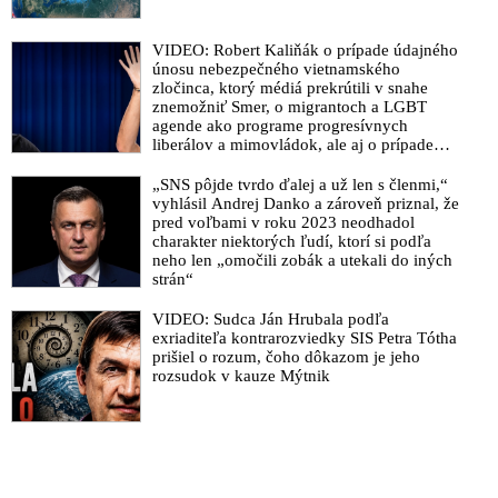
VIDEO: Robert Kaliňák o prípade údajného
únosu nebezpečného vietnamského
zločinca, ktorý médiá prekrútili v snahe
znemožniť Smer, o migrantoch a LGBT
agende ako programe progresívnych
liberálov a mimovládok, ale aj o prípade
Daniela Bombica, ktorého súdia za vlastný
názor
„SNS pôjde tvrdo ďalej a už len s členmi,“
vyhlásil Andrej Danko a zároveň priznal, že
pred voľbami v roku 2023 neodhadol
charakter niektorých ľudí, ktorí si podľa
neho len „omočili zobák a utekali do iných
strán“
VIDEO: Sudca Ján Hrubala podľa
exriaditeľa kontrarozviedky SIS Petra Tótha
prišiel o rozum, čoho dôkazom je jeho
rozsudok v kauze Mýtnik