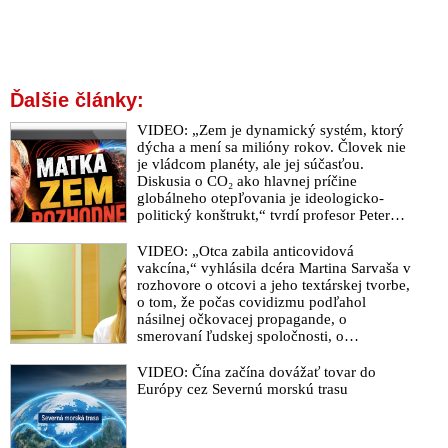
Ďalšie články:
VIDEO: „Zem je dynamický systém, ktorý
dýcha a mení sa milióny rokov. Človek nie
je vládcom planéty, ale jej súčasťou.
Diskusia o CO₂ ako hlavnej príčine
globálneho otepľovania je ideologicko-
politický konštrukt,“ tvrdí profesor Peter
Staněk v rozhovore o „terraformácii“
povrchu planéty a o tom, že súčasné
VIDEO: „Otca zabila anticovidová
extrémne počasie a sprevádzajúce
vakcína,“ vyhlásila dcéra Martina Sarvaša v
klimatické javy, katastrofy a prírodné
rozhovore o otcovi a jeho textárskej tvorbe,
zmeny na Zemi sú súčasťou galaktického
o tom, že počas covidizmu podľahol
cyklu a širšej planetárnej a geologickej
násilnej očkovacej propagande, o
transformácie
smerovaní ľudskej spoločnosti, o
neoddeliteľnosti materiálneho a
duchovného sveta, ale aj o tom, ako Maťo
VIDEO: Čína začína dovážať tovar do
Ďurinda začal svoje politické názory
Európy cez Severnú morskú trasu
prezentovať na koncertoch Tublatanky