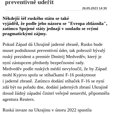
preventivně udeřit
26.05.2023 14:30
Někdejší šéf ruského státu se také
vyjádřil, že podle jeho názoru se "Evropa zbláznila",
zatímco Spojené státy jednají v souladu se svými
pragmatickými zájmy.
Pokud Západ dá Ukrajině jaderné zbraně, Rusko bude
muset podniknout preventivní úder, tak pohrozil bývalý
ruský prezident a premiér Dmitrij Medveděv, který je
nyní zástupcem předsedy bezpečnostní rady.
Medveděv podle ruských médií nevyloučil, že by Západ
mohl Kyjevu spolu se stíhačkami F-16 poskytnout
i jaderné zbraně. Zatímco dodání stíhaček F-16 se nyní
zdá být na pořadu dne, dodání jaderných zbraní Ukrajině
dosud žádný západní činitel veřejně nenavrhl, připomněla
agentura Reuters.
Ruská invaze na Ukrajinu v únoru 2022 spustila