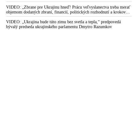
odštiepeneckej frakcie hnutia MAGA
VIDEO: „Zbrane pre Ukrajinu hneď! Prácu veľvyslanectva treba merať
objemom dodaných zbraní, financií, politických rozhodnutí a krokov
tlaku na nepriateľa,“ povedal Volodymyr Zelenskyj zhromaždeným
ukrajinským diplomatom v Kyjeve. Donald Trump mu potom odkázal,
VIDEO: „Ukrajina bude túto zimu bez svetla a tepla,“ predpovedá
že USA Ukrajine nedodajú protiraketové systémy Patriot
bývalý predseda ukrajinského parlamentu Dmytro Razumkov