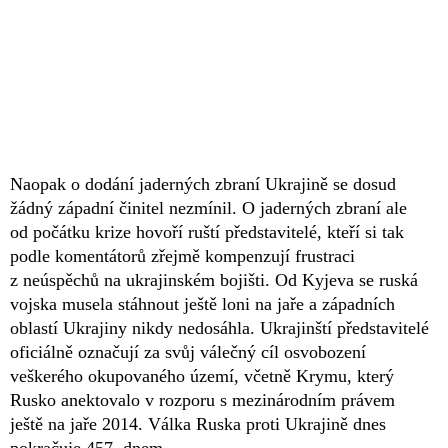
Naopak o dodání jaderných zbraní Ukrajině se dosud
žádný západní činitel nezmínil. O jaderných zbraní ale
od počátku krize hovoří ruští představitelé, kteří si tak
podle komentátorů zřejmě kompenzují frustraci
z neúspěchů na ukrajinském bojišti. Od Kyjeva se ruská
vojska musela stáhnout ještě loni na jaře a západních
oblastí Ukrajiny nikdy nedosáhla. Ukrajinští představitelé
oficiálně označují za svůj válečný cíl osvobození
veškerého okupovaného území, včetně Krymu, který
Rusko anektovalo v rozporu s mezinárodním právem
ještě na jaře 2014. Válka Ruska proti Ukrajině dnes
pokračuje 457. dnem.