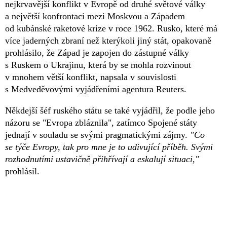
nejkrvavější konflikt v Evropě od druhé světové války
a největší konfrontaci mezi Moskvou a Západem
od kubánské raketové krize v roce 1962. Rusko, které má
více jaderných zbraní než kterýkoli jiný stát, opakovaně
prohlásilo, že Západ je zapojen do zástupné války
s Ruskem o Ukrajinu, která by se mohla rozvinout
v mnohem větší konflikt, napsala v souvislosti
s Medveděvovými vyjádřeními agentura Reuters.
Někdejší šéf ruského státu se také vyjádřil, že podle jeho
názoru se "Evropa zbláznila", zatímco Spojené státy
jednají v souladu se svými pragmatickými zájmy.
"Co
se týče Evropy, tak pro mne je to udivující příběh. Svými
rozhodnutími ustavičně přihřívají a eskalují situaci,"
prohlásil.