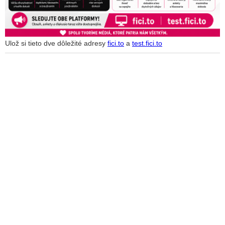
Ulož si tieto dve dôležité adresy
fici.to
a
test.fici.to