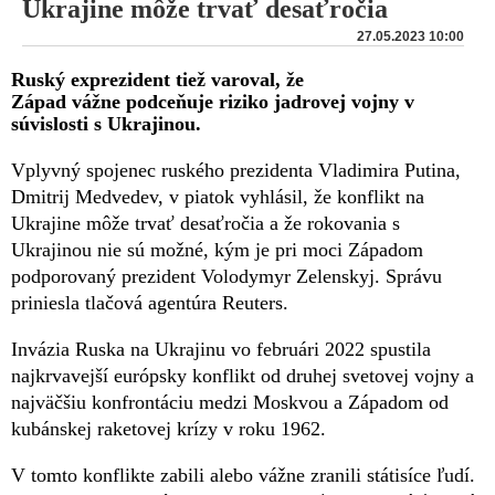
Ukrajine môže trvať desaťročia
27.05.2023 10:00
Ruský exprezident tiež varoval, že
Západ vážne podceňuje riziko jadrovej vojny v
súvislosti s Ukrajinou.
Vplyvný spojenec ruského prezidenta Vladimira Putina,
Dmitrij Medvedev, v piatok vyhlásil, že konflikt na
Ukrajine môže trvať desaťročia a že rokovania s
Ukrajinou nie sú možné, kým je pri moci Západom
podporovaný prezident Volodymyr Zelenskyj. Správu
priniesla tlačová agentúra Reuters.
Invázia Ruska na Ukrajinu vo februári 2022 spustila
najkrvavejší európsky konflikt od druhej svetovej vojny a
najväčšiu konfrontáciu medzi Moskvou a Západom od
kubánskej raketovej krízy v roku 1962.
V tomto konflikte zabili alebo vážne zranili státisíce ľudí.