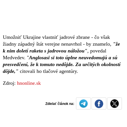
Umožniť Ukrajine vlastniť jadrové zbrane - čo však
žiadny západný štát verejne nenavrhol - by znamelo,
"že
k nim doletí raketa s jadrovou náložou"
, povedal
Medvedev. "
Anglosasi si toto úplne neuvedomujú a sú
presvedčení, že k tomuto nedôjde. Za určitých okolností
dôjde,"
citovali ho tlačové agentúry.
Zdroj:
hnonline.sk
Zdielať článok na: