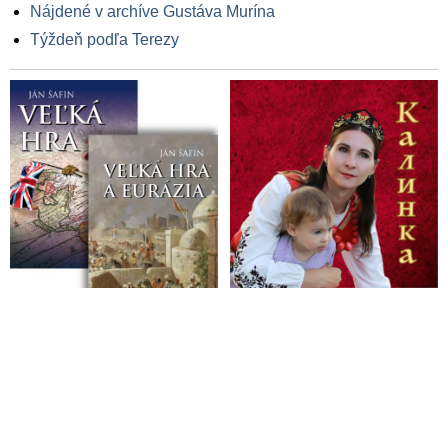
Nájdené v archíve Gustáva Murína
Týždeň podľa Terezy