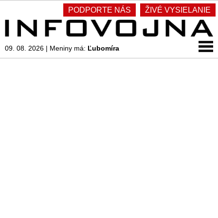
PODPORTE NÁS
ŽIVÉ VYSIELANIE
09. 08. 2026
|
Meniny má:
Ľubomíra