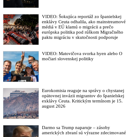
VIDEO: Šokujúca reportáž zo španielskej
enklávy Ceuta odhalila, ako mainstreamové
médiá v EÚ klamú o migrácii a prečo
európska politika pod rúškom Migračného
paktu migráciu v skutočnosti podporuje
VIDEO: Matovičova svorka hyen alebo O
močiari slovenskej politiky
Eurokomisia reaguje na správy o chystanej
opätovnej invázii migrantov do španielskej
exklávy Ceuta. Kritickým termínom je 15.
august 2026
Darmo sa Trump naparuje – zásoby
amerických zbraní sú výrazne zdecimované