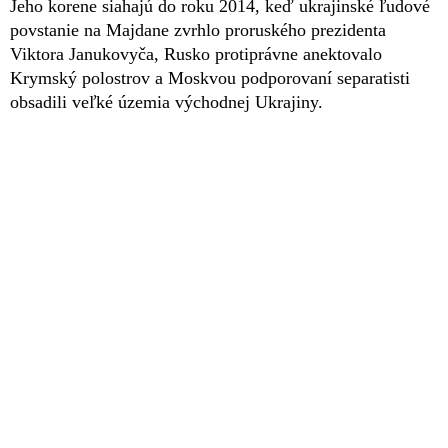
Jeho korene siahajú do roku 2014, keď ukrajinské ľudové
povstanie na Majdane zvrhlo proruského prezidenta
Viktora Janukovyča, Rusko protiprávne anektovalo
Krymský polostrov a Moskvou podporovaní separatisti
obsadili veľké územia východnej Ukrajiny.