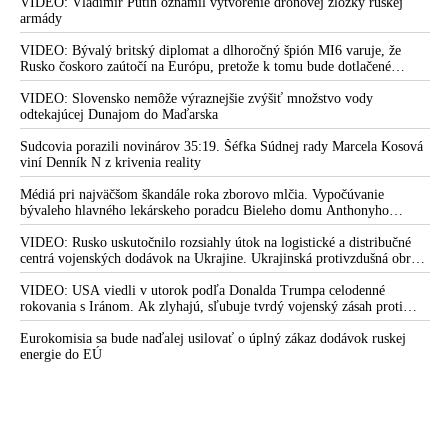
VIDEO: Vladimir Putin oznámil vytvorenie dronovej zložky ruskej
armády
VIDEO: Bývalý britský diplomat a dlhoročný špión MI6 varuje, že
Rusko čoskoro zaútočí na Európu, pretože k tomu bude dotlačené
rovnako, ako bolo dotlačené k invázii na Ukrajinu v roku 2022.
Zelenskyj medzitým v Kyjeve naliehal na zhromaždených diplomatov,
VIDEO: Slovensko nemôže výraznejšie zvýšiť množstvo vody
aby vo svete zháňali energie pre Ukrajinu na zimu. Putin vraj bude
odtekajúcej Dunajom do Maďarska
mobilizovať a vojna sa do zimy pravdepodobne neskončí
Sudcovia porazili novinárov 35:19. Šéfka Súdnej rady Marcela Kosová
viní Denník N z krivenia reality
Médiá pri najväčšom škandále roka zborovo mlčia. Vypočúvanie
bývaleho hlavného lekárskeho poradcu Bieleho domu Anthonyho
Fauciho pred výborom amerického Senátu väčšina médií ignorovala
VIDEO: Rusko uskutočnilo rozsiahly útok na logistické a distribučné
centrá vojenských dodávok na Ukrajine. Ukrajinská protivzdušná obrana
nedokázala počas ničivého nočného útoku na Kyjev a jeho okolie
zachytiť ani jednu ruskú raketu
VIDEO: USA viedli v utorok podľa Donalda Trumpa celodenné
rokovania s Iránom. Ak zlyhajú, sľubuje tvrdý vojenský zásah proti
Teheránu
Eurokomisia sa bude naďalej usilovať o úplný zákaz dodávok ruskej
energie do EÚ