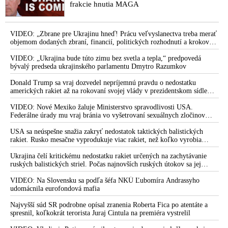
frakcie hnutia MAGA
VIDEO: „Zbrane pre Ukrajinu hneď! Prácu veľvyslanectva treba merať
objemom dodaných zbraní, financií, politických rozhodnutí a krokov
tlaku na nepriateľa,“ povedal Volodymyr Zelenskyj zhromaždeným
ukrajinským diplomatom v Kyjeve. Donald Trump mu potom odkázal,
VIDEO: „Ukrajina bude túto zimu bez svetla a tepla,“ predpovedá
že USA Ukrajine nedodajú protiraketové systémy Patriot
bývalý predseda ukrajinského parlamentu Dmytro Razumkov
Donald Trump sa vraj dozvedel nepríjemnú pravdu o nedostatku
amerických rakiet až na rokovaní svojej vlády v prezidentskom sídle
Camp David v Marylande, a preto musel odložiť plánované útoky na
Irán. Prezident USA sa pre to údajne pohádal so šéfom Pentagónu, lebo
VIDEO: Nové Mexiko žaluje Ministerstvo spravodlivosti USA.
bol presvedčený o opaku
Federálne úrady mu vraj bránia vo vyšetrovaní sexuálnych zločinov
organizátora pedofilnej siete Jeffreyho Epsteina. Ten mal nariadiť, aby
dve dievčatá zo zahraničia, ktoré boli uškrtené počas drsného
USA sa neúspešne snažia zakryť nedostatok taktických balistických
fetišistického sexu, pochovali v blízkosti jeho ranča v tomto americkom
rakiet. Rusko mesačne vyprodukuje viac rakiet, než koľko vyrobia
štáte
všetci producenti systémov Patriot dohromady
Ukrajina čelí kritickému nedostatku rakiet určených na zachytávanie
ruských balistických striel. Počas najnovších ruských útokov sa jej
nepodarilo zostreliť ani jednu. Volodymyr Zelenskyj sa v zúfalstve snaží
prostredníctvom NATO zabezpečiť ich dodávky
VIDEO: Na Slovensku sa podľa šéfa NKÚ Ľubomíra Andrassyho
udomácnila eurofondová mafia
Najvyšší súd SR podrobne opísal zranenia Roberta Fica po atentáte a
spresnil, koľkokrát terorista Juraj Cintula na premiéra vystrelil