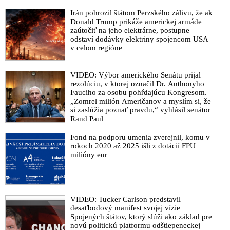
Irán pohrozil štátom Perzského zálivu, že ak
Donald Trump prikáže americkej armáde
zaútočiť na jeho elektrárne, postupne
odstaví dodávky elektriny spojencom USA
v celom regióne
VIDEO: Výbor amerického Senátu prijal
rezolúciu, v ktorej označil Dr. Anthonyho
Fauciho za osobu pohŕdajúcu Kongresom.
„Zomrel milión Američanov a myslím si, že
si zaslúžia poznať pravdu,“ vyhlásil senátor
Rand Paul
Fond na podporu umenia zverejnil, komu v
rokoch 2020 až 2025 išli z dotácií FPU
milióny eur
VIDEO: Tucker Carlson predstavil
desaťbodový manifest svojej vízie
Spojených štátov, ktorý slúži ako základ pre
novú politickú platformu odštiepeneckej