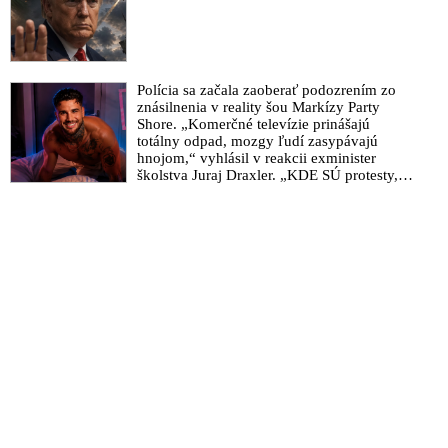
Polícia sa začala zaoberať podozrením zo
znásilnenia v reality šou Markízy Party
Shore. „Komerčné televízie prinášajú
totálny odpad, mozgy ľudí zasypávajú
hnojom,“ vyhlásil v reakcii exminister
školstva Juraj Draxler. „KDE SÚ protesty,
výkriky či štrajky novinárov a mediálnych
pracovníkov?“ spýtal sa