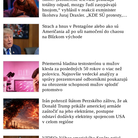
totálny odpad, mozgy ľudí zasypávajú
hnojom,“ vyhlásil v reakcii exminister
školstva Juraj Draxler. „KDE SÚ protesty,
výkriky či štrajky novinárov a mediálnych
pracovníkov?“ spýtal sa
Strach a hnus v Pentagóne alebo ako sú
Američania až po uši namočení do chaosu
na Blízkom východe
Priemerná hladina testosterónu u mužov
klesla za posledných 50 rokov o viac než
polovicu. Najnovšie vedecké analýzy a
správy prezentované odborníkmi poukazujú
na ohrozenie schopnosti mužov splodiť
potomstvo
Irán pohrozil štátom Perzského zálivu, že ak
Donald Trump prikáže americkej armáde
zaútočiť na jeho elektrárne, postupne
odstaví dodávky elektriny spojencom USA
v celom regióne
VIDEO: Výbor amerického Senátu prijal