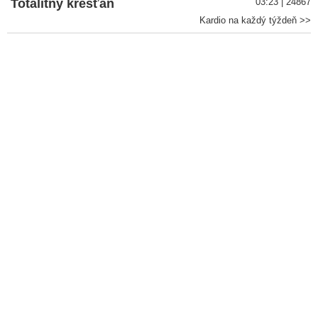
Totalitný kresťan
03:23 | 24867
Kardio na každý týždeň >>