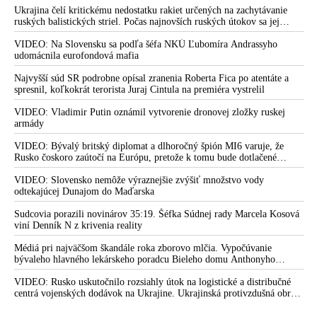
Ukrajina čelí kritickému nedostatku rakiet určených na zachytávanie
ruských balistických striel. Počas najnovších ruských útokov sa jej
nepodarilo zostreliť ani jednu. Volodymyr Zelenskyj sa v zúfalstve snaží
prostredníctvom NATO zabezpečiť ich dodávky
VIDEO: Na Slovensku sa podľa šéfa NKÚ Ľubomíra Andrassyho
udomácnila eurofondová mafia
Najvyšší súd SR podrobne opísal zranenia Roberta Fica po atentáte a
spresnil, koľkokrát terorista Juraj Cintula na premiéra vystrelil
VIDEO: Vladimir Putin oznámil vytvorenie dronovej zložky ruskej
armády
VIDEO: Bývalý britský diplomat a dlhoročný špión MI6 varuje, že
Rusko čoskoro zaútočí na Európu, pretože k tomu bude dotlačené
rovnako, ako bolo dotlačené k invázii na Ukrajinu v roku 2022.
Zelenskyj medzitým v Kyjeve naliehal na zhromaždených diplomatov,
VIDEO: Slovensko nemôže výraznejšie zvýšiť množstvo vody
aby vo svete zháňali energie pre Ukrajinu na zimu. Putin vraj bude
odtekajúcej Dunajom do Maďarska
mobilizovať a vojna sa do zimy pravdepodobne neskončí
Sudcovia porazili novinárov 35:19. Šéfka Súdnej rady Marcela Kosová
viní Denník N z krivenia reality
Médiá pri najväčšom škandále roka zborovo mlčia. Vypočúvanie
bývaleho hlavného lekárskeho poradcu Bieleho domu Anthonyho
Fauciho pred výborom amerického Senátu väčšina médií ignorovala
VIDEO: Rusko uskutočnilo rozsiahly útok na logistické a distribučné
centrá vojenských dodávok na Ukrajine. Ukrajinská protivzdušná obrana
nedokázala počas ničivého nočného útoku na Kyjev a jeho okolie
zachytiť ani jednu ruskú raketu