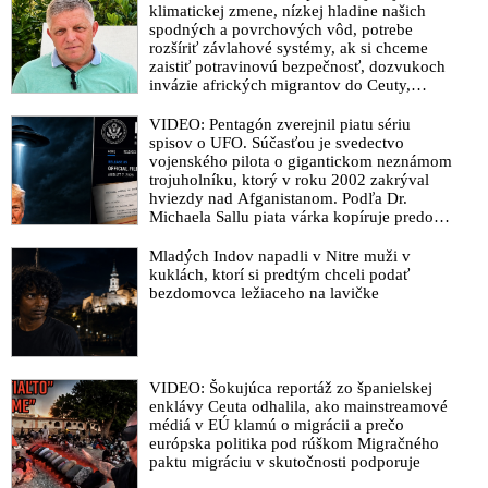
klimatickej zmene, nízkej hladine našich
spodných a povrchových vôd, potrebe
rozšíriť závlahové systémy, ak si chceme
zaistiť potravinovú bezpečnosť, dozvukoch
invázie afrických migrantov do Ceuty,
zverejnenom rozhovore s Vladimírom
Mečiarom, ktorý podráždil progresívnych
VIDEO: Pentagón zverejnil piatu sériu
liberálov, ale aj o klamstvách Sorosovho
spisov o UFO. Súčasťou je svedectvo
denníka SME brániaceho pedofilov
vojenského pilota o gigantickom neznámom
trojuholníku, ktorý v roku 2002 zakrýval
hviezdy nad Afganistanom. Podľa Dr.
Michaela Sallu piata várka kopíruje predošlé
zverejnenia – neprináša nič zásadné a tému
UFO robí nudnou
Mladých Indov napadli v Nitre muži v
kuklách, ktorí si predtým chceli podať
bezdomovca ležiaceho na lavičke
VIDEO: Šokujúca reportáž zo španielskej
enklávy Ceuta odhalila, ako mainstreamové
médiá v EÚ klamú o migrácii a prečo
európska politika pod rúškom Migračného
paktu migráciu v skutočnosti podporuje