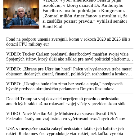
rezolúciu, v ktorej označil Dr. Anthonyho
Fauciho za osobu pohŕdajúcu Kongresom.
„Zomrel milión Američanov a myslím si, že
si zaslúžia poznať pravdu,“ vyhlásil senátor
Rand Paul
Fond na podporu umenia zverejnil, komu v rokoch 2020 až 2025 išli z
dotácií FPU milióny eur
VIDEO: Tucker Carlson predstavil desaťbodový manifest svojej vízie
Spojených štátov, ktorý slúži ako základ pre novú politickú platformu
odštiepeneckej frakcie hnutia MAGA
VIDEO: „Zbrane pre Ukrajinu hneď! Prácu veľvyslanectva treba merať
objemom dodaných zbraní, financií, politických rozhodnutí a krokov
tlaku na nepriateľa,“ povedal Volodymyr Zelenskyj zhromaždeným
ukrajinským diplomatom v Kyjeve. Donald Trump mu potom odkázal,
VIDEO: „Ukrajina bude túto zimu bez svetla a tepla,“ predpovedá
že USA Ukrajine nedodajú protiraketové systémy Patriot
bývalý predseda ukrajinského parlamentu Dmytro Razumkov
Donald Trump sa vraj dozvedel nepríjemnú pravdu o nedostatku
amerických rakiet až na rokovaní svojej vlády v prezidentskom sídle
Camp David v Marylande, a preto musel odložiť plánované útoky na
Irán. Prezident USA sa pre to údajne pohádal so šéfom Pentagónu, lebo
VIDEO: Nové Mexiko žaluje Ministerstvo spravodlivosti USA.
bol presvedčený o opaku
Federálne úrady mu vraj bránia vo vyšetrovaní sexuálnych zločinov
organizátora pedofilnej siete Jeffreyho Epsteina. Ten mal nariadiť, aby
dve dievčatá zo zahraničia, ktoré boli uškrtené počas drsného
USA sa neúspešne snažia zakryť nedostatok taktických balistických
fetišistického sexu, pochovali v blízkosti jeho ranča v tomto americkom
rakiet. Rusko mesačne vyprodukuje viac rakiet, než koľko vyrobia
štáte
všetci producenti systémov Patriot dohromady