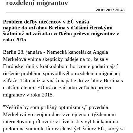
rozdelení migrantov
28.01.2017 20:48
Problém deľby utečencov v EÚ vnáša
napätie do vzťahov Berlína s ďalšími členskými
štátmi už od začiatku veľkého prílevu migrantov v
roku 2015
Berlín 28. januára - Nemecká kancelárka Angela
Merkelová vníma skepticky nádeje na to, že sa v
Európskej únii v krátkodobom horizonte podarí nájsť
riešenie problému spravodlivého rozdelenia migračnej
záťaže. Táto otázka vnáša napätie do vzťahov Berlína s
ďalšími členmi EÚ už od začiatku veľkého prílevu
migrantov v roku 2015.
"Nešírila by som prílišný optimizmus," povedala
Merkelová vo svojom dnes zverejnenom týždennom
internetovom príhovore v súvislosti s vyhliadkami na
prelom na summite lídrov členských štátov EÚ, ktorý sa