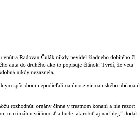
tu vnútra Radovan Čulák nikdy nevidel žiadneho dobitého či
ého auta do druhého ako to popisuje článok. Tvrdí, že veta
podobná nikdy nezaznela.
adnym spôsobom nepodieľali na únose vietnamského občana 
žu rozhodnúť orgány činné v trestnom konaní a nie rezort
 maximálnu súčinnosť a bude tak robiť aj naďalej,“ dodal.