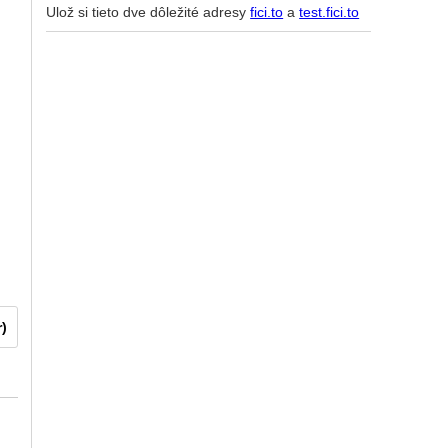
Ulož si tieto dve dôležité adresy
fici.to
a
test.fici.to
r)