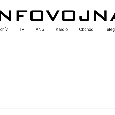
chív
TV
ANS
Kardio
Obchod
Tele