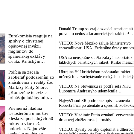
Donald Trump sa vraj dozvedel nepríjemnú
pravdu o nedostatku amerických rakiet až n
Eurokomisia reaguje na
rokovaní svojej vlády v prezidentskom sídle
správy o chystanej
Camp David v Marylande, a preto musel
VIDEO: Nové Mexiko žaluje Ministerstvo
opätovnej invázii
odložiť plánované útoky na Irán. Prezident
spravodlivosti USA. Federálne úrady mu vr
migrantov do
USA sa pre to údajne pohádal so šéfom
bránia vo vyšetrovaní sexuálnych zločinov
španielskej exklávy
Pentagónu, lebo bol presvedčený o opaku
organizátora pedofilnej siete Jeffreyho
USA sa neúspešne snažia zakryť nedostatok
Ceuta. Kritickým
Epsteina. Ten mal nariadiť, aby dve dievčat
taktických balistických rakiet. Rusko mesač
termínom je 15. august
zo zahraničia, ktoré boli uškrtené počas
vyprodukuje viac rakiet, než koľko vyrobia
2026
Polícia sa začala
drsného fetišistického sexu, pochovali v
všetci producenti systémov Patriot dohroma
Ukrajina čelí kritickému nedostatku rakiet
blízkosti jeho ranča v tomto americkom štát
určených na zachytávanie ruských balistick
zaoberať podozrením zo
striel. Počas najnovších ruských útokov sa je
znásilnenia v reality šou
nepodarilo zostreliť ani jednu. Volodymyr
VIDEO: Na Slovensku sa podľa šéfa NKÚ
Markízy Party Shore.
Zelenskyj sa v zúfalstve snaží prostredníct
Ľubomíra Andrassyho udomácnila
„Komerčné televízie
NATO zabezpečiť ich dodávky
eurofondová mafia
prinášajú totálny odpad,
Najvyšší súd SR podrobne opísal zranenia
mozgy ľudí zasypávajú
Roberta Fica po atentáte a spresnil, koľkokr
hnojom,“ vyhlásil v
Priemerná hladina
terorista Juraj Cintula na premiéra vystrelil
reakcii exminister
testosterónu u mužov
VIDEO: Vladimir Putin oznámil vytvorenie
školstva Juraj Draxler.
klesla za posledných 50
dronovej zložky ruskej armády
„KDE SÚ protesty,
rokov o viac než
výkriky či štrajky
polovicu. Najnovšie
VIDEO: Bývalý britský diplomat a dlhoroč
novinárov a mediálnych
vedecké analýzy a