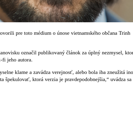
hovorili pre toto médium o únose vietnamského občana Trinh
tanovisku označil publikovaný článok za úplný nezmysel, kto
-fi jeho autora.
yselne klame a zavádza verejnosť, alebo bola iba zneužitá in
 špekulovať, ktorá verzia je pravdepodobnejšia,“ uvádza sa