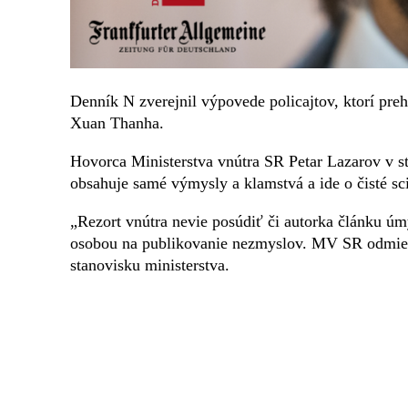
Denník N zverejnil výpovede policajtov, ktorí pre
Xuan Thanha.
Hovorca Ministerstva vnútra SR Petar Lazarov v s
obsahuje samé výmysly a klamstvá a ide o čisté sci
„Rezort vnútra nevie posúdiť či autorka článku úm
osobou na publikovanie nezmyslov. MV SR odmieta
stanovisku ministerstva.