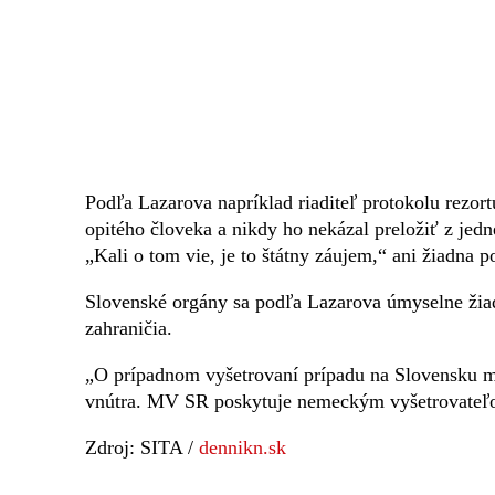
Podľa Lazarova napríklad riaditeľ protokolu rezor
opitého človeka a nikdy ho nekázal preložiť z jedn
„Kali o tom vie, je to štátny záujem,“ ani žiadna 
Slovenské orgány sa podľa Lazarova úmyselne ži
zahraničia.
„O prípadnom vyšetrovaní prípadu na Slovensku mô
vnútra. MV SR poskytuje nemeckým vyšetrovateľom
Zdroj: SITA /
dennikn.sk