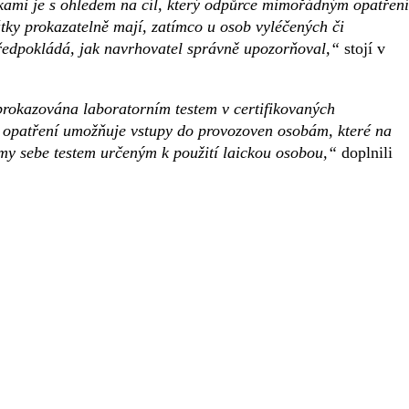
tkami je s ohledem na cíl, který odpůrce mimořádným opatřen
látky prokazatelně mají, zatímco u osob vyléčených či
ředpokládá, jak navrhovatel správně upozorňoval,“
stojí v
 prokazována laboratorním testem v certifikovaných
é opatření umožňuje vstupy do provozoven osobám, které na
my sebe testem určeným k použití laickou osobou,“
doplnili