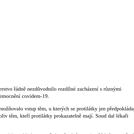
erstvo řádně nezdůvodnilo rozdílné zacházení s různými
 onemocnění covidem-19.
možňovalo vstup těm, u kterých se protilátky jen předpokláda
iv těm, kteří protilátky prokazatelně mají. Soud dal lékaři