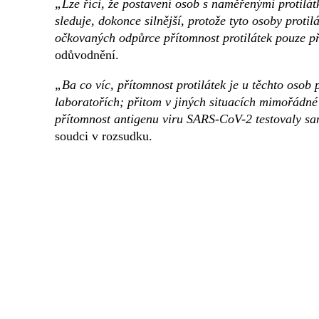
„Lze říci, že postavení osob s naměřenými protilá
sleduje, dokonce silnější, protože tyto osoby proti
očkovaných odpůrce přítomnost protilátek pouze p
odůvodnění.
„Ba co víc, přítomnost protilátek je u těchto osob
laboratořích; přitom v jiných situacích mimořádn
přítomnost antigenu viru SARS-CoV-2 testovaly sa
soudci v rozsudku.