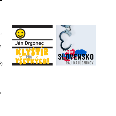
o
o
ky
h