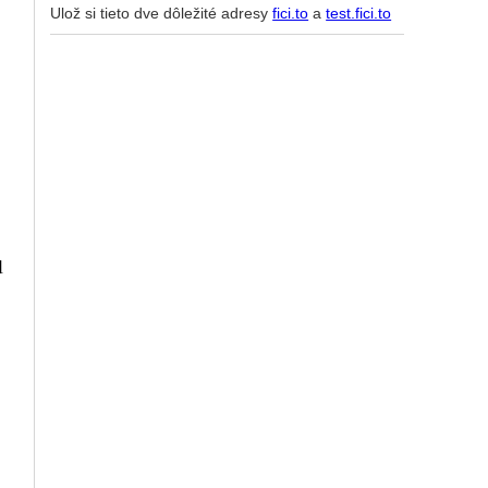
Ulož si tieto dve dôležité adresy
fici.to
a
test.fici.to
l