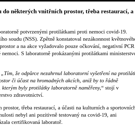
do některých vnitřních prostor, třeba restaurací, a
aboratorně potvrzenými protilátkami proti nemoci covid-19.
ního soudu (NSS). Zpětně konstatoval nezákonnost květnovéh
 prostor a na akce vyžadovalo pouze očkování, negativní PCR
né nemoci. S laboratorně prokázanými protilátkami ministerstv
.
„Tím, že odpůrce nezahrnul laboratorní vyšetření na protilát
ostor či účast na hromadných akcích, aniž by to řádně
h, kterým byly protilátky laboratorně naměřeny,
“ stojí v
rstvo zdravotnictví.
prostor, třeba restaurací, a účasti na kulturních a sportovníc
nulosti nebyl ani pozitivně testovaný na covid-19, ani
zala certifikovaná laboratoř.