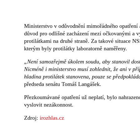
Ministerstvo v odůvodnění mimořádného opatření a
důvod pro odlišné zacházení mezi očkovanými a vy
protilátkami na druhé straně. Za takové situace NS
kterým byly protilátky laboratorně naměřeny.
„Není samozřejmě úkolem soudu, aby stanovil dosta
Nicméně i ministerstvo musí zohlednit, že ani v p
hladina protilátek stanovena, pouze se předpokládá
předseda senátu Tomáš Langášek.
Přezkoumávané opatření už neplatí, bylo nahrazeno
vyslovit nezákonnost.
Zdroj:
irozhlas.cz