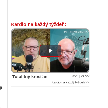
Kardio na každý týždeň:
Play
Video
Totalitný kresťan
03:23 | 24722
Kardio na každý týždeň >>
jí