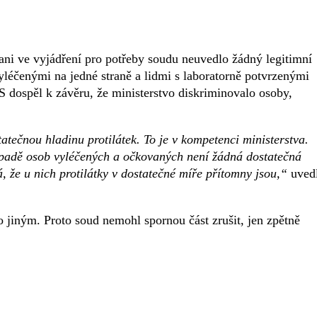
ni ve vyjádření pro potřeby soudu neuvedlo žádný legitimní
léčenými na jedné straně a lidmi s laboratorně potvrzenými
S dospěl k závěru, že ministerstvo diskriminovalo osoby,
tečnou hladinu protilátek. To je v kompetenci ministerstva.
řípadě osob vyléčených a očkovaných není žádná dostatečná
, že u nich protilátky v dostatečné míře přítomny jsou,“
uved
 jiným. Proto soud nemohl spornou část zrušit, jen zpětně