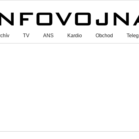
chív
TV
ANS
Kardio
Obchod
Tele