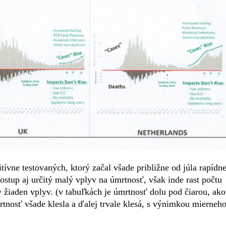
tívne testovaných, ktorý začal všade približne od júla rapídn
ostup aj určitý malý vplyv na úmrtnosť, však inde rast počtu
 žiaden vplyv. (v tabuľkách je úmrtnosť dolu pod čiarou, ako
rtnosť všade klesla a ďalej trvale klesá, s výnimkou mierneh