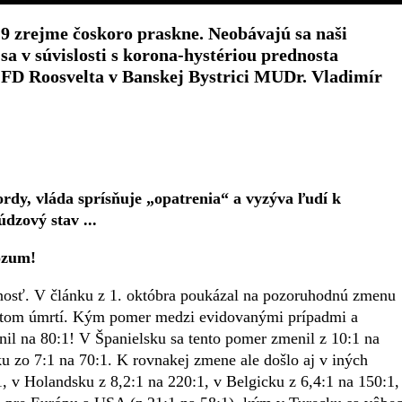
 zrejme čoskoro praskne. Neobávajú sa naši
sa v súvislosti s korona-hystériou prednosta
 FD Roosvelta v Banskej Bystrici MUDr. Vladimír
ordy, vláda sprísňuje „opatrenia“ a vyzýva ľudí k
údzový stav ...
ozum!
nosť. V článku z 1. októbra poukázal na pozoruhodnú zmenu
čtom úmrtí. Kým pomer medzi evidovanými prípadmi a
enil na 80:1! V Španielsku sa tento pomer zmenil z 10:1 na
ku zo 7:1 na 70:1. K rovnakej zmene ale došlo aj v iných
 v Holandsku z 8,2:1 na 220:1, v Belgicku z 6,4:1 na 150:1,