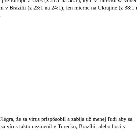
en pre Európu a USA (z 21:1 na 58:1), kým v Turecku sa vôbe
i v Brazílii (z 23:1 na 24:1), len mierne na Ukrajine (z 38:1 
.
légra, že sa vírus prispôsobil a zabíja už menej ľudí aby sa
 sa vírus takto nezmenil v Turecku, Brazílii, alebo hoci v