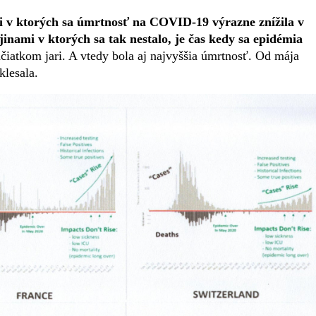
mi v ktorých sa úmrtnosť na COVID-19 výrazne znížila v
inami v ktorých sa tak nestalo, je čas kedy sa epidémia
čiatkom jari. A vtedy bola aj najvyššia úmrtnosť. Od mája
klesala.