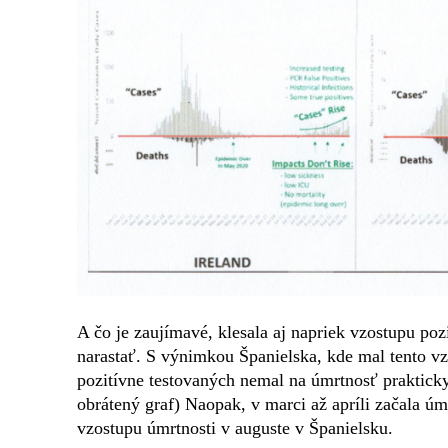
A čo je zaujímavé, klesala aj napriek vzostupu pozi
narastať. S výnimkou Španielska, kde mal tento vz
pozitívne testovaných nemal na úmrtnosť prakticky
obrátený graf) Naopak, v marci až apríli začala úm
vzostupu úmrtnosti v auguste v Španielsku.