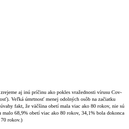
zrejeme aj inú príčinu ako pokles vražednosti vírusu Cov-
osť). Veľká úmrtnosť menej odolných osôb na začiatku
vahy fakt, že väčšina obetí mala viac ako 80 rokov, nie sú
u malo 68,9% obetí viac ako 80 rokov, 34,1% bola dokonca
 70 rokov.)