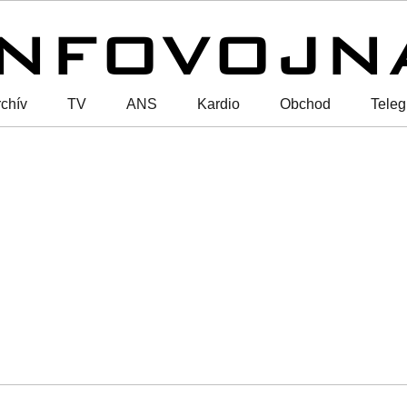
chív
TV
ANS
Kardio
Obchod
Tele