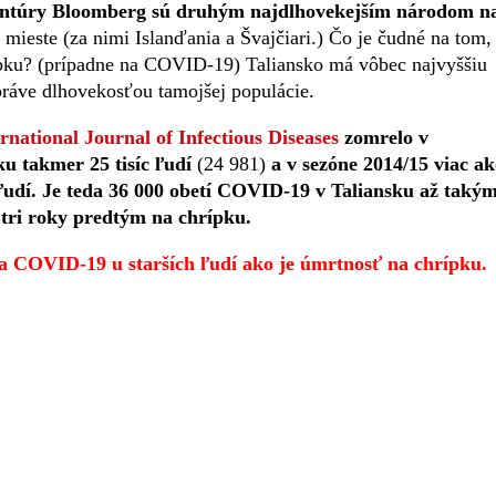
gentúry Bloomberg sú druhým najdlhovekejším národom n
mieste (za nimi Islanďania a Švajčiari.) Čo je čudné na tom,
rípku? (prípadne na COVID-19) Taliansko má vôbec najvyššiu
práve dlhovekosťou tamojšej populácie.
ernational Journal of Infectious Diseases
zomrelo v
u takmer 25 tisíc ľudí
(24 981)
a v sezóne 2014/15 viac a
h ľudí. Je teda 36 000 obetí COVID-19 v Taliansku až taký
tri roky predtým na chrípku.
a COVID-19 u starších ľudí ako je úmrtnosť na chrípku.