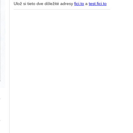
Ulož si tieto dve dôležité adresy
fici.to
a
test.fici.to
e
o