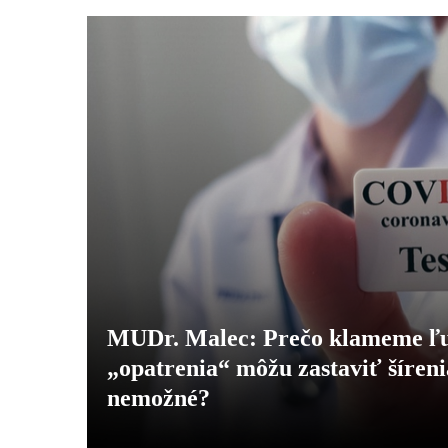
MUDr. Malec: Prečo klameme ľudí
„opatrenia“ môžu zastaviť šíreni
nemožné?