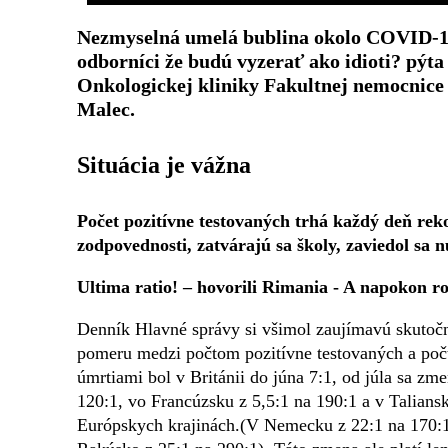
Nezmyselná umelá bublina okolo COVID-19
odborníci že budú vyzerať ako idioti? pýta 
Onkologickej kliniky Fakultnej nemocnice
Malec.
Situácia je vážna
Počet pozitívne testovaných trhá každý deň rek
zodpovednosti, zatvárajú sa školy, zaviedol sa n
Ultima ratio! – hovorili Rimania - A napokon r
Denník Hlavné správy si všimol zaujímavú skutoč
pomeru medzi počtom pozitívne testovaných a po
úmrtiami bol v Británii do júna 7:1, od júla sa zm
120:1, vo Francúzsku z 5,5:1 na 190:1 a v Talians
Európskych krajinách.(V Nemecku z 22:1 na 170:1,