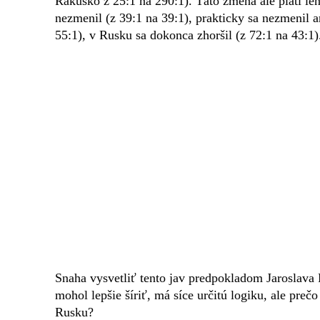
Rakúsko z 25:1 na 290:1). Táto zmena ale platí l
nezmenil (z 39:1 na 39:1), prakticky sa nezmenil an
55:1), v Rusku sa dokonca zhoršil (z 72:1 na 43:1)
Snaha vysvetliť tento jav predpokladom Jaroslava F
mohol lepšie šíriť, má síce určitú logiku, ale prečo
Rusku?