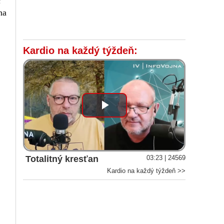
c
na
Kardio na každý týždeň:
Play
Video
Totalitný kresťan
03:23 | 24569
Kardio na každý týždeň >>