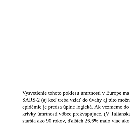
Vysvetlenie tohoto poklesu úmrtnosti v Európe má 
SARS-2 (aj keď treba vziať do úvahy aj túto možn
epidémie je predsa úplne logická. Ak vezmeme do ú
krivky úmrtnosti vôbec prekvapujúce. (V Taliansk
staršia ako 90 rokov, ďalších 26,6% malo viac ako