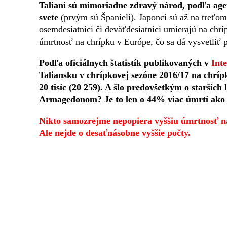
Taliani sú mimoriadne zdravý národ, podľa a
svete
(prvým sú Španieli). Japonci sú až na treťom 
osemdesiatnici či deväťdesiatnici umierajú na ch
úmrtnosť na chrípku v Európe, čo sa dá vysvetliť 
Podľa oficiálnych štatistík publikovaných v
Int
Taliansku v chrípkovej sezóne 2016/17 na chrípk
20 tisíc (20 259). A šlo predovšetkým o staršíc
Armagedonom? Je to len o 44% viac úmrtí ako 
Nikto samozrejme nepopiera vyššiu úmrtnosť n
Ale nejde o desaťnásobne vyššie počty.