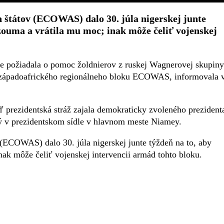
 štátov (ECOWAS) dalo 30. júla nigerskej junte
azouma a vrátila mu moc; inak môže čeliť vojenskej
ne požiadala o pomoc žoldnierov z ruskej Wagnerovej skupiny
ie západoafrického regionálneho bloku ECOWAS, informovala 
ď prezidentská stráž zajala demokraticky zvoleného prezident
 v prezidentskom sídle v hlavnom meste Niamey.
(ECOWAS) dalo 30. júla nigerskej junte týždeň na to, aby
nak môže čeliť vojenskej intervencii armád tohto bloku.