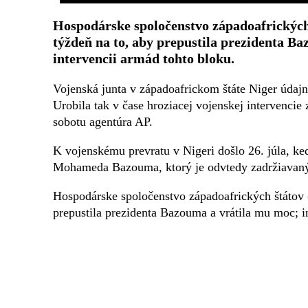
Hospodárske spoločenstvo západoafrických
týždeň na to, aby prepustila prezidenta B
intervencii armád tohto bloku.
Vojenská junta v západoafrickom štáte Niger údaj
Urobila tak v čase hroziacej vojenskej intervenc
sobotu agentúra AP.
K vojenskému prevratu v Nigeri došlo 26. júla, ke
Mohameda Bazouma, ktorý je odvtedy zadržiavaný
Hospodárske spoločenstvo západoafrických štátov 
prepustila prezidenta Bazouma a vrátila mu moc; i