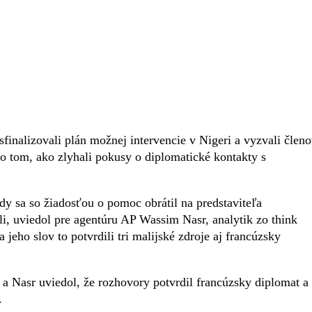
inalizovali plán možnej intervencie v Nigeri a vyzvali člen
 po tom, ako zlyhali pokusy o diplomatické kontakty s
dy sa so žiadosťou o pomoc obrátil na predstaviteľa
, uviedol pre agentúru AP Wassim Nasr, analytik zo think
eho slov to potvrdili tri malijské zdroje aj francúzsky
 a Nasr uviedol, že rozhovory potvrdil francúzsky diplomat a
.