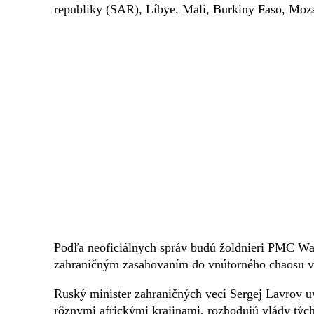
republiky (SAR), Líbye, Mali, Burkiny Faso, Mo
Podľa neoficiálnych správ budú žoldnieri PMC Wag
zahraničným zasahovaním do vnútorného chaosu v 
Ruský minister zahraničných vecí Sergej Lavrov u
rôznymi africkými krajinami, rozhodujú vlády tých