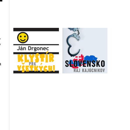
.
v
a