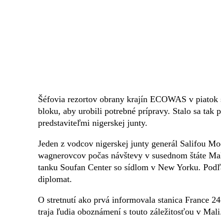
Šéfovia rezortov obrany krajín ECOWAS v piatok sf
bloku, aby urobili potrebné prípravy. Stalo sa tak
predstaviteľmi nigerskej junty.
Jeden z vodcov nigerskej junty generál Salifou Mo
wagnerovcov počas návštevy v susednom štáte Mali
tanku Soufan Center so sídlom v New Yorku. Podľa j
diplomat.
O stretnutí ako prvá informovala stanica France 24
traja ľudia oboznámení s touto záležitosťou v Mali