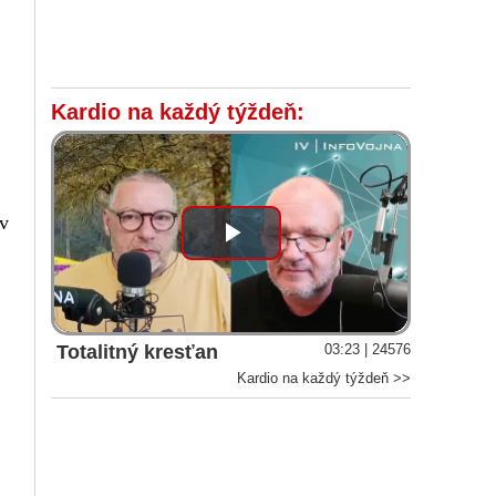
Kardio na každý týždeň:
ov
Play
Video
Totalitný kresťan
03:23 | 24576
Kardio na každý týždeň >>