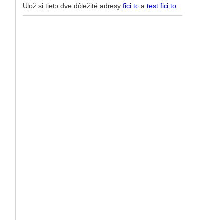
Ulož si tieto dve dôležité adresy
fici.to
a
test.fici.to