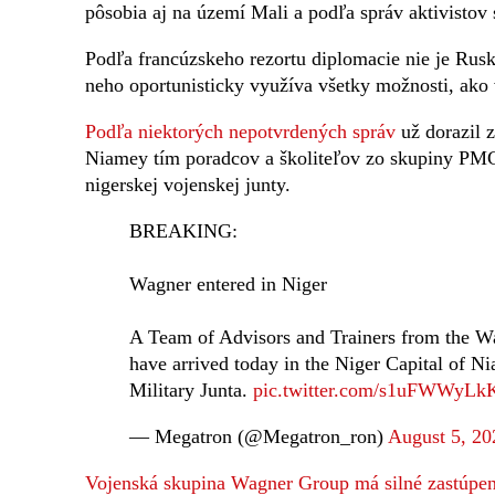
pôsobia aj na území Mali a podľa správ aktivistov
Podľa francúzskeho rezortu diplomacie nie je Rus
neho oportunisticky využíva všetky možnosti, ako 
Podľa niektorých nepotvrdených správ
už dorazil 
Niamey tím poradcov a školiteľov zo skupiny PMC
nigerskej vojenskej junty.
BREAKING:
Wagner entered in Niger
A Team of Advisors and Trainers from the W
have arrived today in the Niger Capital of N
Military Junta.
pic.twitter.com/s1uFWWyLk
— Megatron (@Megatron_ron)
August 5, 20
Vojenská skupina Wagner Group má silné zastúpen