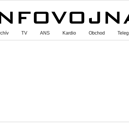
chív
TV
ANS
Kardio
Obchod
Tele