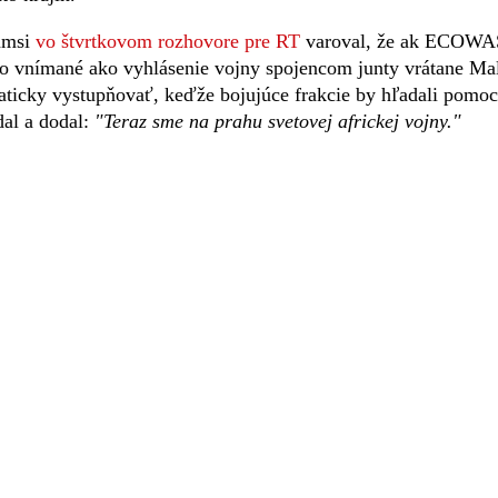
yamsi
vo štvrtkovom rozhovore pre RT
varoval, že ak ECOWA
 to vnímané ako vyhlásenie vojny spojencom junty vrátane Ma
aticky vystupňovať, keďže bojujúce frakcie by hľadali pomoc
al a dodal:
"Teraz sme na prahu svetovej africkej vojny."