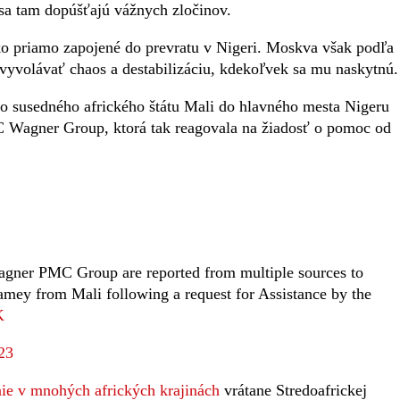
 sa tam dopúšťajú vážnych zločinov.
ko priamo zapojené do prevratu v Nigeri. Moskva však podľa
vyvolávať chaos a destabilizáciu, kdekoľvek sa mu naskytnú.
zo susedného afrického štátu Mali do hlavného mesta Nigeru
 Wagner Group, ktorá tak reagovala na žiadosť o pomoc od
agner PMC Group are reported from multiple sources to
iamey from Mali following a request for Assistance by the
K
23
ie v mnohých afrických krajinách
vrátane Stredoafrickej