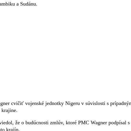
zambiku a Sudánu.
ner cvičiť vojenské jednotky Nigeru v súvislosti s prípadný
krajine.
viedol, že o budúcnosti zmlúv, ktoré PMC Wagner podpísal s
to krajín.