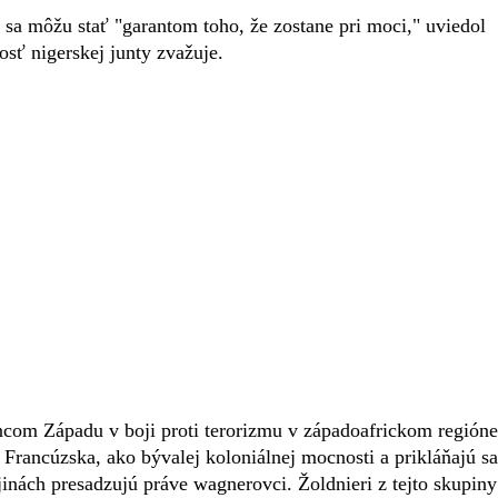
 sa môžu stať "garantom toho, že zostane pri moci," uviedol
sť nigerskej junty zvažuje.
com Západu v boji proti terorizmu v západoafrickom regióne
 Francúzska, ako bývalej koloniálnej mocnosti a prikláňajú sa
inách presadzujú práve wagnerovci. Žoldnieri z tejto skupiny