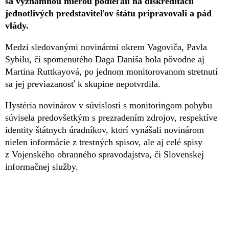
sa významnou mierou podieľali na diskreditácii
jednotlivých predstaviteľov štátu pripravovali a pád
vlády.
Medzi sledovanými novinármi okrem Vagoviča, Pavla
Sybilu, či spomenutého Daga Daniša bola pôvodne aj
Martina Ruttkayová, po jednom monitorovanom stretnutí
sa jej previazanosť k skupine nepotvrdila.
Hystéria novinárov v súvislosti s monitoringom pohybu
súvisela predovšetkým s prezradením zdrojov, respektíve
identity štátnych úradníkov, ktorí vynášali novinárom
nielen informácie z trestných spisov, ale aj celé spisy
z Vojenského obranného spravodajstva, či Slovenskej
informačnej služby.