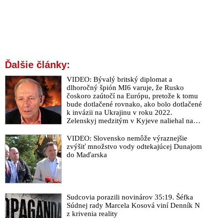
Ďalšie články:
VIDEO: Bývalý britský diplomat a
dlhoročný špión MI6 varuje, že Rusko
čoskoro zaútočí na Európu, pretože k tomu
bude dotlačené rovnako, ako bolo dotlačené
k invázii na Ukrajinu v roku 2022.
Zelenskyj medzitým v Kyjeve naliehal na
zhromaždených diplomatov, aby vo svete
zháňali energie pre Ukrajinu na zimu. Putin
VIDEO: Slovensko nemôže výraznejšie
vraj bude mobilizovať a vojna sa do zimy
zvýšiť množstvo vody odtekajúcej Dunajom
pravdepodobne neskončí
do Maďarska
Sudcovia porazili novinárov 35:19. Šéfka
Súdnej rady Marcela Kosová viní Denník N
z krivenia reality