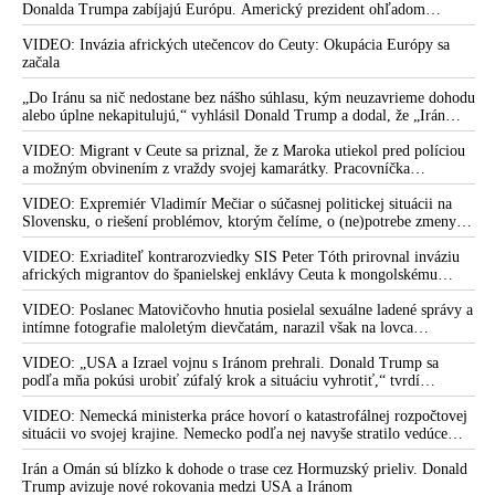
Donalda Trumpa zabíjajú Európu. Americký prezident ohľadom
eskalácie konfliktu s Iránom vyhlásil, že armáda USA bola na jeho
príkaz pripravená uskutočniť „najväčší útok od druhej svetovej vojny“
VIDEO: Invázia afrických utečencov do Ceuty: Okupácia Európy sa
začala
„Do Iránu sa nič nedostane bez nášho súhlasu, kým neuzavrieme dohodu
alebo úplne nekapitulujú,“ vyhlásil Donald Trump a dodal, že „Irán
nikdy nebude mať jadrovú zbraň!“
VIDEO: Migrant v Ceute sa priznal, že z Maroka utiekol pred políciou
a možným obvinením z vraždy svojej kamarátky. Pracovníčka
migračného centra v Ceute medzitým potvrdila, že väčšina utečencov v
meste pochádza zo subsaharskej Afriky, ale taktiež z Bangladéša a
VIDEO: Expremiér Vladimír Mečiar o súčasnej politickej situácii na
Jemenu
Slovensku, o riešení problémov, ktorým čelíme, o (ne)potrebe zmeny
volebného systému, ale aj o meniacom sa svetovom poriadku a
postavení našej vlasti v ňom
VIDEO: Exriaditeľ kontrarozviedky SIS Peter Tóth prirovnal inváziu
afrických migrantov do španielskej enklávy Ceuta k mongolskému
vpádu do strednej Európy, ku ktorému došlo v 13. storočí
VIDEO: Poslanec Matovičovho hnutia posielal sexuálne ladené správy a
intímne fotografie maloletým dievčatám, narazil však na lovca
pedofilov
VIDEO: „USA a Izrael vojnu s Iránom prehrali. Donald Trump sa
podľa mňa pokúsi urobiť zúfalý krok a situáciu vyhrotiť,“ tvrdí
americký armádny plukovník vo výslužbe Douglas Macgregor
VIDEO: Nemecká ministerka práce hovorí o katastrofálnej rozpočtovej
situácii vo svojej krajine. Nemecko podľa nej navyše stratilo vedúce
postavenie v mnohých technologických oblastiach
Irán a Omán sú blízko k dohode o trase cez Hormuzský prieliv. Donald
Trump avizuje nové rokovania medzi USA a Iránom