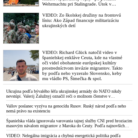
Wehrmachtu pri Stalingrade. Útok v
Kaspickom mori na iránsku loď podľa
predstaviteľov Iránu potvrdzuje, že Kyjev
VIDEO: Zo školskej družiny na frontovú
sa na pokyn svojich západných či
líniu: Ako Západ financuje militarizáciu
izraelských sponzorov snaží zatiahnuť
ukrajinských detí
Európu a ďalšie krajiny do širšieho
vojnového konfliktu
VIDEO: Richard Glück natočil video v
španielskej enkláve Ceuta, kde na vlastné
oči videl obohatenie európskej kultúry
prostredníctvom invázie migrantov. Takto
by podľa neho vyzeralo Slovensko, keby
mu vládlo PS, Šimečka & spol.
Ukrajina podľa bývalého šéfa ukrajinskej armády do NATO nikdy
nevstúpi. Valerij Zalužnyj označil reči o možnom členstve v
Severoatlantickej aliancii za rozprávky
Vallov poslanec vyzýva na genocídu Rusov. Ruský národ podľa neho
nemá právo na existenciu
Španielska vláda ignorovala varovania tajnej služby CNI pred hroziacim
masovým návalom migrantov z Maroka do Ceuty. Podľa najnovších
správ preniklo do tejto španielskej exklávy na severe Afriky vyše 70-
tisíc migrantov
VIDEO: Nelegálna imigrácia a chybná energetická politika podľa