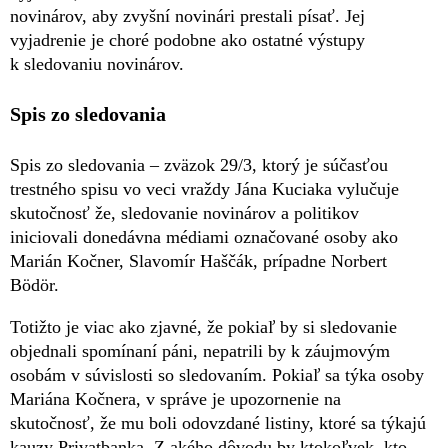
novinárov, aby zvyšní novinári prestali písať. Jej
vyjadrenie je choré podobne ako ostatné výstupy
k sledovaniu novinárov.
Spis zo sledovania
Spis zo sledovania – zväzok 29/3, ktorý je súčasťou
trestného spisu vo veci vraždy Jána Kuciaka vylučuje
skutočnosť že, sledovanie novinárov a politikov
iniciovali donedávna médiami označované osoby ako
Marián Kočner, Slavomír Haščák, prípadne Norbert
Bödör.
Totižto je viac ako zjavné, že pokiaľ by si sledovanie
objednali spomínaní páni, nepatrili by k záujmovým
osobám v súvislosti so sledovaním. Pokiaľ sa týka osoby
Mariána Kočnera, v správe je upozornenie na
skutočnosť, že mu boli odovzdané listiny, ktoré sa týkajú
kauzy Privatbanka. Z akého dôvodu by ktokoľvek, kto