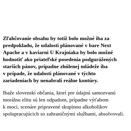
Zľahčovanie obsahu by totiž bolo možné iba za
predpokladu, že udalosti plánované v bare Next
Apache a v kaviarni U Krajniaka by bolo možné
hodnotiť ako priateľské posedenia podgurážených
starších pánov, prípadne zhúlenej mládeže iba
v prípade, že udalosti plánované v týchto
zariadeniach by nenabrali reálne kontúry.
Ibaže slovenskí občania, ktorí pre údajnú samozvanú
morálnu elitu sú len odpadom, prípadne výťahom
k moci, scenáre pripravené skupinou alkoholikov
spolupracujúcich so zahraničnými službami, absolvovali.