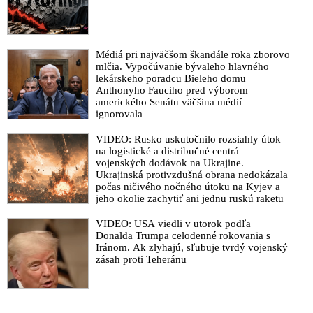
Médiá pri najväčšom škandále roka zborovo
mlčia. Vypočúvanie bývaleho hlavného
lekárskeho poradcu Bieleho domu
Anthonyho Fauciho pred výborom
amerického Senátu väčšina médií
ignorovala
VIDEO: Rusko uskutočnilo rozsiahly útok
na logistické a distribučné centrá
vojenských dodávok na Ukrajine.
Ukrajinská protivzdušná obrana nedokázala
počas ničivého nočného útoku na Kyjev a
jeho okolie zachytiť ani jednu ruskú raketu
VIDEO: USA viedli v utorok podľa
Donalda Trumpa celodenné rokovania s
Iránom. Ak zlyhajú, sľubuje tvrdý vojenský
zásah proti Teheránu