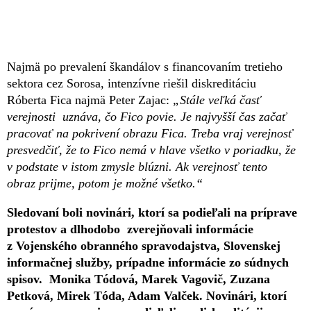
Najmä po prevalení škandálov s financovaním tretieho
sektora cez Sorosa, intenzívne riešil diskreditáciu
Róberta Fica najmä Peter Zajac:
„Stále veľká časť
verejnosti uznáva, čo Fico povie. Je najvyšší čas začať
pracovať na pokrivení obrazu Fica. Treba vraj verejnosť
presvedčiť, že to Fico nemá v hlave všetko v poriadku, že
v podstate v istom zmysle blúzni. Ak verejnosť tento
obraz prijme, potom je možné všetko.“
Sledovaní boli novinári, ktorí sa podieľali na príprave
protestov a dlhodobo zverejňovali informácie
z Vojenského obranného spravodajstva, Slovenskej
informačnej služby, prípadne informácie zo súdnych
spisov. Monika Tódová, Marek Vagovič, Zuzana
Petková, Mirek Tóda, Adam Valček. Novinári, ktorí