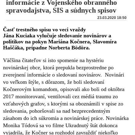
informácie z Vojenského obranného
spravodajstva, SIS a súdnych spisov
23.03.2020 18:50
Časť trestného spisu vo veci vraždy
Jána Kuciaka vylučuje sledovanie novinárov a
politikov na pokyn Mariána Kočnera, Slavomíra
Haščáka, prípadne Norberta Bödöra.
Väčšina čitateľov si isto spomenie na hystériu
novinárskej obce, ktorá prepukla bezprostredne po
zverejnení informácie o sledovaní novinárov. Novinári
vo veľkom štýle, s dôrazom, že boli sledovaní
Kočnerovým komandom, opisovali ako boli od októbra
2017 monitorovaní, ventilovali cez médiá traumu zo
vzťahových grafov, s ktorými sa oboznámili v spise zo
sledovania, pohoršovali sa nad bezprecedentným
zásahom do ich súkromia a novinárskej práce. Novinárka
Monika Tódová sa vo filme Ukradnutý štát dokonca
vyjadrila, že Kočner sa rozhodol zavraždiť niekoľko