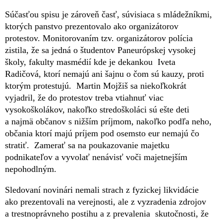
Súčasťou spisu je zároveň časť, súvisiaca s mládežníkmi,
ktorých panstvo prezentovalo ako organizátorov
protestov. Monitorovaním tzv. organizátorov polícia
zistila, že sa jedná o študentov Paneurópskej vysokej
školy, fakulty masmédií kde je dekankou Iveta
Radičová, ktorí nemajú ani šajnu o čom sú kauzy, proti
ktorým protestujú. Martin Mojžiš sa niekoľkokrát
vyjadril, že do protestov treba vtiahnuť viac
vysokoškolákov, nakoľko stredoškoláci sú ešte deti
a najmä občanov s nižším príjmom, nakoľko podľa neho,
občania ktorí majú príjem pod osemsto eur nemajú čo
stratiť. Zamerať sa na poukazovanie majetku
podnikateľov a vyvolať nenávisť voči majetnejším
nepohodlným.
Sledovaní novinári nemali strach z fyzickej likvidácie
ako prezentovali na verejnosti, ale z vyzradenia zdrojov
a trestnoprávneho postihu a z prevalenia skutočnosti, že