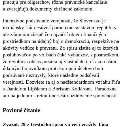
pracujú pre oligarchov, rôzne právnické kancelárie
a zverejňujú dokumenty chránené zákonom.
Intenzívne podsúvanie verejnosti, že Slovensko je
mafiánsky štát nesúvisí paradoxne so stavom republiky,
ale záujmom získať čo najväčší objem finančných
prostriedkom na údajný boj o demokraciu, respektíve na
aktivity vedúce k prevratu. Zo spisu zistíte aj to ktorých
posluhovačov po voľbách čaká vyhadzov, s posmeškom,
že revolúcia občas požiera aj vlastné deti, či ako našim
údajným bojovníkom proti korupcii účelovo boli
podsúvané nezmysly, ktoré následne podsúvali
verejnosti. Dozviete sa aj o nadštandardnom vzťahu Piťa
s Danielom Lipšicom a Borisom Kollárom. Paradoxne
ani na jednom stretnutí neriešili ozdravenie spoločnosti.
Povinné čítanie
Zväzok 29 z trestného spisu vo veci vraždy Jána