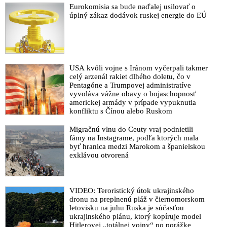
Eurokomisia sa bude naďalej usilovať o
úplný zákaz dodávok ruskej energie do EÚ
USA kvôli vojne s Iránom vyčerpali takmer
celý arzenál rakiet dlhého doletu, čo v
Pentagóne a Trumpovej administratíve
vyvoláva vážne obavy o bojaschopnosť
americkej armády v prípade vypuknutia
konfliktu s Čínou alebo Ruskom
Migračnú vlnu do Ceuty vraj podnietili
fámy na Instagrame, podľa ktorých mala
byť hranica medzi Marokom a španielskou
exklávou otvorená
VIDEO: Teroristický útok ukrajinského
dronu na preplnenú pláž v čiernomorskom
letovisku na juhu Ruska je súčasťou
ukrajinského plánu, ktorý kopíruje model
Hitlerovej „totálnej vojny“ po porážke