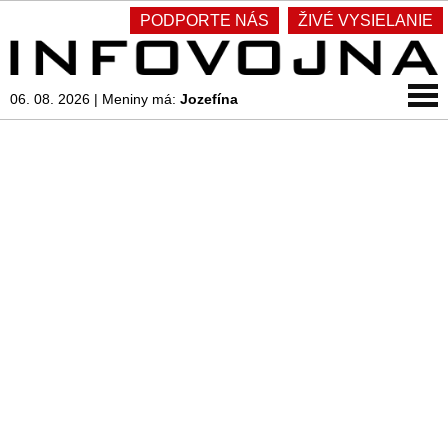
PODPORTE NÁS
ŽIVÉ VYSIELANIE
06. 08. 2026
|
Meniny má:
Jozefína