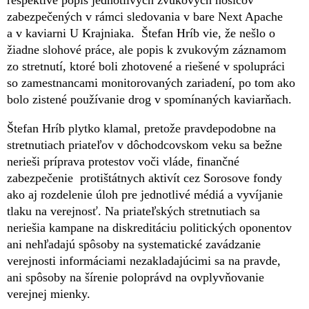
respektíve popis jednotlivých zvukových nosičov
zabezpečených v rámci sledovania v bare Next Apache
a v kaviarni U Krajniaka. Štefan Hríb vie, že nešlo o
žiadne slohové práce, ale popis k zvukovým záznamom
zo stretnutí, ktoré boli zhotovené a riešené v spolupráci
so zamestnancami monitorovaných zariadení, po tom ako
bolo zistené používanie drog v spomínaných kaviarňach.
Štefan Hríb plytko klamal, pretože pravdepodobne na
stretnutiach priateľov v dôchodcovskom veku sa bežne
nerieši príprava protestov voči vláde, finančné
zabezpečenie protištátnych aktivít cez Sorosove fondy
ako aj rozdelenie úloh pre jednotlivé médiá a vyvíjanie
tlaku na verejnosť. Na priateľských stretnutiach sa
neriešia kampane na diskreditáciu politických oponentov
ani nehľadajú spôsoby na systematické zavádzanie
verejnosti informáciami nezakladajúcimi sa na pravde,
ani spôsoby na šírenie poloprávd na ovplyvňovanie
verejnej mienky.