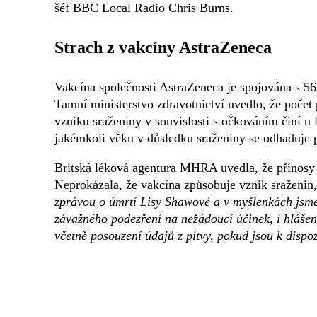
šéf BBC Local Radio Chris Burns.
Strach z vakcíny AstraZeneca
Vakcína společnosti AstraZeneca je spojována s 56 
Tamní ministerstvo zdravotnictví uvedlo, že počet 
vzniku sraženiny v souvislosti s očkováním činí u l
jakémkoli věku v důsledku sraženiny se odhaduje p
Britská léková agentura MHRA uvedla, že přínosy v
Neprokázala, že vakcína způsobuje vznik sraženin, a
zprávou o úmrtí Lisy Shawové a v myšlenkách jsme s
závažného podezření na nežádoucí účinek, i hláš
včetně posouzení údajů z pitvy, pokud jsou k dispoz