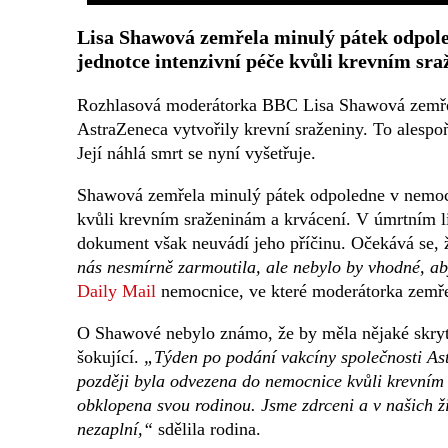
Lisa Shawová zemřela minulý pátek odpole
jednotce intenzivní péče kvůli krevním sr
Rozhlasová moderátorka BBC Lisa Shawová zemřela
AstraZeneca vytvořily krevní sraženiny. To alespoň
Její náhlá smrt se nyní vyšetřuje.
Shawová zemřela minulý pátek odpoledne v nemocni
kvůli krevním sraženinám a krvácení. V úmrtním li
dokument však neuvádí jeho příčinu. Očekává se, 
nás nesmírně zarmoutila, ale nebylo by vhodné, aby
Daily Mail
nemocnice, ve které moderátorka zemře
O Shawové nebylo známo, že by měla nějaké skryté
šokující.
„Týden po podání vakcíny společnosti Astr
později byla odvezena do nemocnice kvůli krevním
obklopena svou rodinou. Jsme zdrceni a v našich ži
nezaplní,“
sdělila rodina.