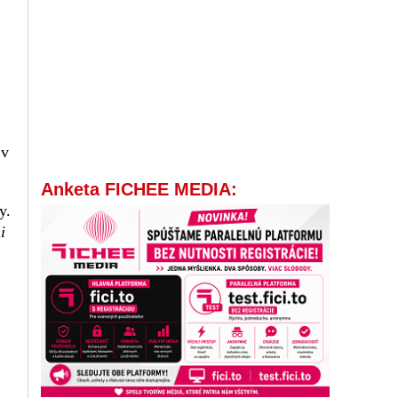
 v
Anketa FICHEE MEDIA:
y.
i