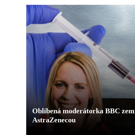
Oblíbená moderátorka BBC zemře
AstraZenecou