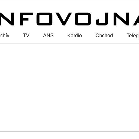
chív
TV
ANS
Kardio
Obchod
Tele