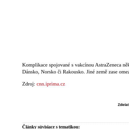
Komplikace spojované s vakcínou AstraZeneca někte
Dánsko, Norsko či Rakousko. Jiné země zase omezil
Zdroj:
cnn.iprima.cz
Zdiela
Články súvisiace s tematikou: