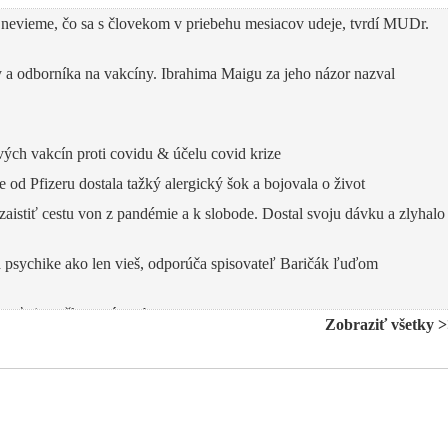
nevieme, čo sa s človekom v priebehu mesiacov udeje, tvrdí MUDr.
y a odborníka na vakcíny. Ibrahima Maigu za jeho názor nazval
ých vakcín proti covidu & účelu covid krize
 od Pfizeru dostala tažký alergický šok a bojovala o život
aistiť cestu von z pandémie a k slobode. Dostal svoju dávku a zlyhalo
 psychike ako len vieš, odporúča spisovateľ Baričák ľuďom
ovať aj zaočkovaná osoba
Zobraziť všetky 
avili zápaly srdcového svalu, upozorňujú Američania
 AstraZeneca
kcínu od AstraZenecy
tkých druhov očkovania proti Covid-19