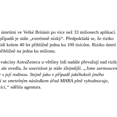
úmrtími ve Velké Británii po více než 33 milionech aplikací.
případů je stále „extrémně nízký“. Předpokládá se, že riziko
idí kolem 40 let přibližně jedna ku 100 tisícům. Riziko úmrtí
řibližně na jedna ku milionu.
akcíny AstraZeneca u většiny lidí nadále převažují nad rizik
le uvedla, že souvislost je stále zřejmější.
„Jsme zarmoucen
 její rodinou. Stejně jako v případě jakéhokoli jiného
ení se smrtelným následkem úřad MHRA plně vyhodnocuje,
ici,“
sdělila agentura.