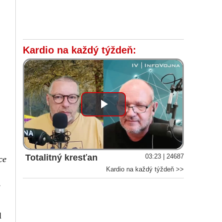
Kardio na každý týždeň:
Play
Video
Totalitný kresťan
03:23 | 24687
ce
Kardio na každý týždeň >>
,
l