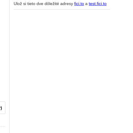
Ulož si tieto dve dôležité adresy
fici.to
a
test.fici.to
r)