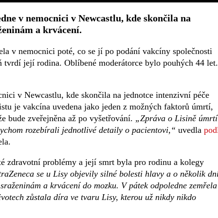
dne v nemocnici v Newcastlu, kde skončila na
aženinám a krvácení.
 v nemocnici poté, co se jí po podání vakcíny společnosti
 tvrdí její rodina. Oblíbené moderátorce bylo pouhých 44 let.
ci v Newcastlu, kde skončila na jednotce intenzivní péče
stu je vakcína uvedena jako jeden z možných faktorů úmrtí,
že bude zveřejněna až po vyšetřování.
„Zpráva o Lisině úmrtí
chom rozebírali jednotlivé detaily o pacientovi,“
uvedla
pod
la.
 zdravotní problémy a její smrt byla pro rodinu a kolegy
aZeneca se u Lisy objevily silné bolesti hlavy a o několik dn
 sraženinám a krvácení do mozku. V pátek odpoledne zemřela
votech zůstala díra ve tvaru Lisy, kterou už nikdy nikdo