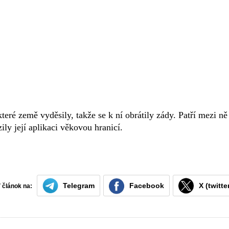
ré země vyděsily, takže se k ní obrátily zády. Patří mezi ně
y její aplikaci věkovou hranicí.
Telegram
Facebook
X (twitte
ť článok na: