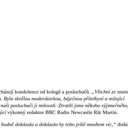
cházejí kondolence od kolegů a posluchačů.
„Všichni ze stani
. Byla skvělou moderátorkou, báječnou přítelkyní a milující
ši posluchači ji milovali. Ztratili jsme někoho výjimečného
jící výkonný redaktor BBC Radio Newcastle Rik Martin.
ž hodně dokázala a dokázala by toho ještě mnohem víc,“
doda