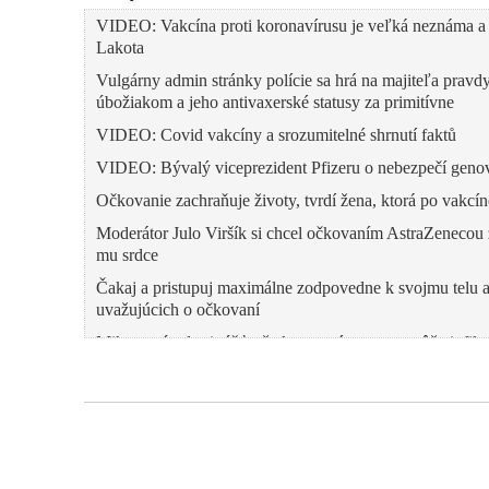
VIDEO: Vakcína proti koronavírusu je veľká neznáma a 
Lakota
Vulgárny admin stránky polície sa hrá na majiteľa pravd
úbožiakom a jeho antivaxerské statusy za primitívne
VIDEO: Covid vakcíny a srozumitelné shrnutí faktů
VIDEO: Bývalý viceprezident Pfizeru o nebezpečí genov
Očkovanie zachraňuje životy, tvrdí žena, ktorá po vakcíne
Moderátor Julo Viršík si chcel očkovaním AstraZenecou z
mu srdce
Čakaj a pristupuj maximálne zodpovedne k svojmu telu a
uvažujúcich o očkovaní
Mikasov úrad pripúšťa, že koronavírusom sa môže infik
U ľudí zaočkovaných vakcínou proti koronavírusu sa obj
Informácie pre všetkých nadšených prívržencov vakcíny
Nórsko vyradilo z anticovidovej očkovacej kampane va
57 vedcov a lekárov vyzýva na okamžité zastavenie vše