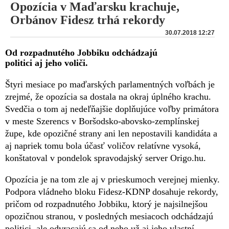
Opozícia v Maďarsku krachuje,
Orbánov Fidesz trhá rekordy
30.07.2018 12:27
Od rozpadnutého Jobbiku odchádzajú
politici aj jeho voliči.
Štyri mesiace po maďarských parlamentných voľbách je
zrejmé, že opozícia sa dostala na okraj úplného krachu.
Svedčia o tom aj nedeľňajšie doplňujúce voľby primátora
v meste Szerencs v Boršodsko-abovsko-zemplínskej
župe, kde opozičné strany ani len nepostavili kandidáta a
aj napriek tomu bola účasť voličov relatívne vysoká,
konštatoval v pondelok spravodajský server Origo.hu.
Opozícia je na tom zle aj v prieskumoch verejnej mienky.
Podpora vládneho bloku Fidesz-KDNP dosahuje rekordy,
pričom od rozpadnutého Jobbiku, ktorý je najsilnejšou
opozičnou stranou, v posledných mesiacoch odchádzajú
politici, ale odvracajú sa od neho už aj jeho vlastní