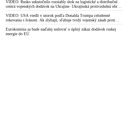
VIDEO: Rusko uskutočnilo rozsiahly útok na logistické a distribučné
centrá vojenských dodávok na Ukrajine. Ukrajinská protivzdušná obrana
nedokázala počas ničivého nočného útoku na Kyjev a jeho okolie
zachytiť ani jednu ruskú raketu
VIDEO: USA viedli v utorok podľa Donalda Trumpa celodenné
rokovania s Iránom. Ak zlyhajú, sľubuje tvrdý vojenský zásah proti
Teheránu
Eurokomisia sa bude naďalej usilovať o úplný zákaz dodávok ruskej
energie do EÚ