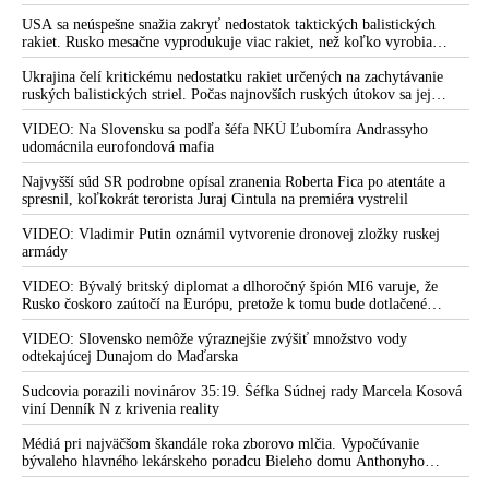
organizátora pedofilnej siete Jeffreyho Epsteina. Ten mal nariadiť, aby
dve dievčatá zo zahraničia, ktoré boli uškrtené počas drsného
USA sa neúspešne snažia zakryť nedostatok taktických balistických
fetišistického sexu, pochovali v blízkosti jeho ranča v tomto americkom
rakiet. Rusko mesačne vyprodukuje viac rakiet, než koľko vyrobia
štáte
všetci producenti systémov Patriot dohromady
Ukrajina čelí kritickému nedostatku rakiet určených na zachytávanie
ruských balistických striel. Počas najnovších ruských útokov sa jej
nepodarilo zostreliť ani jednu. Volodymyr Zelenskyj sa v zúfalstve snaží
prostredníctvom NATO zabezpečiť ich dodávky
VIDEO: Na Slovensku sa podľa šéfa NKÚ Ľubomíra Andrassyho
udomácnila eurofondová mafia
Najvyšší súd SR podrobne opísal zranenia Roberta Fica po atentáte a
spresnil, koľkokrát terorista Juraj Cintula na premiéra vystrelil
VIDEO: Vladimir Putin oznámil vytvorenie dronovej zložky ruskej
armády
VIDEO: Bývalý britský diplomat a dlhoročný špión MI6 varuje, že
Rusko čoskoro zaútočí na Európu, pretože k tomu bude dotlačené
rovnako, ako bolo dotlačené k invázii na Ukrajinu v roku 2022.
Zelenskyj medzitým v Kyjeve naliehal na zhromaždených diplomatov,
VIDEO: Slovensko nemôže výraznejšie zvýšiť množstvo vody
aby vo svete zháňali energie pre Ukrajinu na zimu. Putin vraj bude
odtekajúcej Dunajom do Maďarska
mobilizovať a vojna sa do zimy pravdepodobne neskončí
Sudcovia porazili novinárov 35:19. Šéfka Súdnej rady Marcela Kosová
viní Denník N z krivenia reality
Médiá pri najväčšom škandále roka zborovo mlčia. Vypočúvanie
bývaleho hlavného lekárskeho poradcu Bieleho domu Anthonyho
Fauciho pred výborom amerického Senátu väčšina médií ignorovala