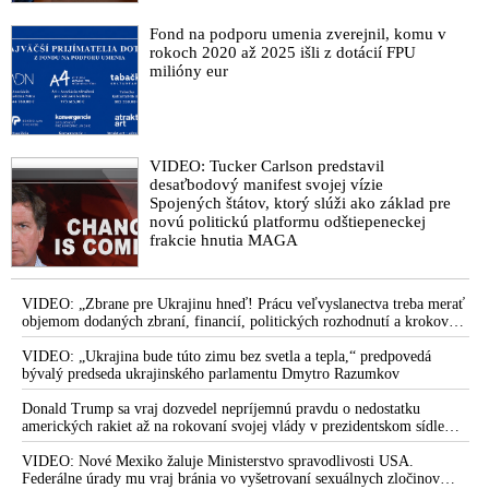
Fond na podporu umenia zverejnil, komu v
rokoch 2020 až 2025 išli z dotácií FPU
milióny eur
VIDEO: Tucker Carlson predstavil
desaťbodový manifest svojej vízie
Spojených štátov, ktorý slúži ako základ pre
novú politickú platformu odštiepeneckej
frakcie hnutia MAGA
VIDEO: „Zbrane pre Ukrajinu hneď! Prácu veľvyslanectva treba merať
objemom dodaných zbraní, financií, politických rozhodnutí a krokov
tlaku na nepriateľa,“ povedal Volodymyr Zelenskyj zhromaždeným
ukrajinským diplomatom v Kyjeve. Donald Trump mu potom odkázal,
VIDEO: „Ukrajina bude túto zimu bez svetla a tepla,“ predpovedá
že USA Ukrajine nedodajú protiraketové systémy Patriot
bývalý predseda ukrajinského parlamentu Dmytro Razumkov
Donald Trump sa vraj dozvedel nepríjemnú pravdu o nedostatku
amerických rakiet až na rokovaní svojej vlády v prezidentskom sídle
Camp David v Marylande, a preto musel odložiť plánované útoky na
Irán. Prezident USA sa pre to údajne pohádal so šéfom Pentagónu, lebo
VIDEO: Nové Mexiko žaluje Ministerstvo spravodlivosti USA.
bol presvedčený o opaku
Federálne úrady mu vraj bránia vo vyšetrovaní sexuálnych zločinov