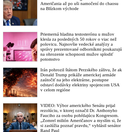
Američania až po uši namočení do chaosu
na Blízkom východe
Priemerná hladina testosterónu u mužov
klesla za posledných 50 rokov o viac než
polovicu. Najnovšie vedecké analýzy a
správy prezentované odborníkmi poukazujú
na ohrozenie schopnosti mužov splodiť
potomstvo
Irán pohrozil štátom Perzského zálivu, že ak
Donald Trump prikáže americkej armáde
zaútočiť na jeho elektrárne, postupne
odstaví dodávky elektriny spojencom USA
v celom regióne
VIDEO: Výbor amerického Senátu prijal
rezolúciu, v ktorej označil Dr. Anthonyho
Fauciho za osobu pohŕdajúcu Kongresom.
„Zomrel milión Američanov a myslím si, že
si zaslúžia poznať pravdu,“ vyhlásil senátor
Rand Paul