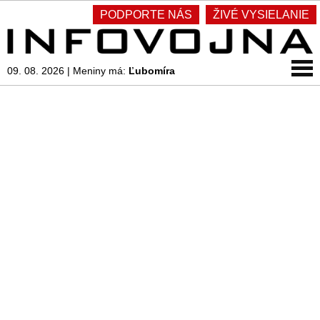
PODPORTE NÁS
ŽIVÉ VYSIELANIE
09. 08. 2026
|
Meniny má:
Ľubomíra