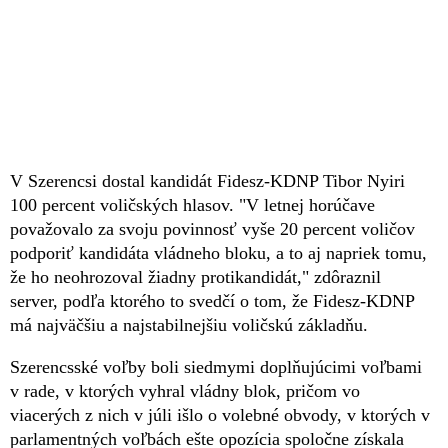
V Szerencsi dostal kandidát Fidesz-KDNP Tibor Nyiri
100 percent voličských hlasov. "V letnej horúčave
považovalo za svoju povinnosť vyše 20 percent voličov
podporiť kandidáta vládneho bloku, a to aj napriek tomu,
že ho neohrozoval žiadny protikandidát," zdôraznil
server, podľa ktorého to svedčí o tom, že Fidesz-KDNP
má najväčšiu a najstabilnejšiu voličskú základňu.
Szerencsské voľby boli siedmymi doplňujúcimi voľbami
v rade, v ktorých vyhral vládny blok, pričom vo
viacerých z nich v júli išlo o volebné obvody, v ktorých v
parlamentných voľbách ešte opozícia spoločne získala