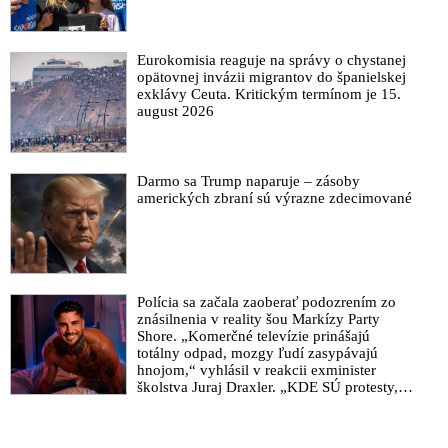
Eurokomisia reaguje na správy o chystanej
opätovnej invázii migrantov do španielskej
exklávy Ceuta. Kritickým termínom je 15.
august 2026
Darmo sa Trump naparuje – zásoby
amerických zbraní sú výrazne zdecimované
Polícia sa začala zaoberať podozrením zo
znásilnenia v reality šou Markízy Party
Shore. „Komerčné televízie prinášajú
totálny odpad, mozgy ľudí zasypávajú
hnojom,“ vyhlásil v reakcii exminister
školstva Juraj Draxler. „KDE SÚ protesty,
výkriky či štrajky novinárov a mediálnych
pracovníkov?“ spýtal sa