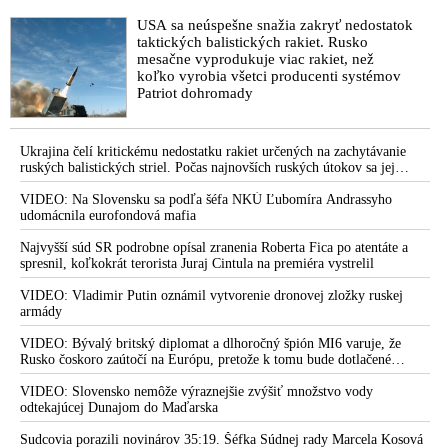
uškrtené počas drsného fetišistického sexu,
strán za okrúhlym stolom a spoločne s Denníkom N odvádzali
pochovali v blízkosti jeho ranča v tomto
USA sa neúspešne snažia zakryť nedostatok
pozornosť od podstaty príčiny atentátu na Fica, keď sa za
americkom štáte
taktických balistických rakiet. Rusko
ostatné mesiace hecovali ľudia na protestoch a dehumanizovali
mesačne vyprodukuje viac rakiet, než
politickí oponenti. Kde ste teraz herci a novinári? Kde ste pani
koľko vyrobia všetci producenti systémov
rektorka VŠVU Koklesová? Štvali ste vlastných študentov a
Patriot dohromady
politizovali akademickú pôdu! Tí, ktorí ublížili, musia oľutovať
svoje činy a požiadať o odpustenie. Až potom môžu očakávať
zmierenie
Ukrajina čelí kritickému nedostatku rakiet určených na zachytávanie
ruských balistických striel. Počas najnovších ruských útokov sa jej
VIDEO: „Je zázrak, že atentát dokázal Robert Fico prežiť a že
nepodarilo zostreliť ani jednu. Volodymyr Zelenskyj sa v zúfalstve snaží
nie sme na jeho pohrebe. Premiér je pod Božou ochranou.
prostredníctvom NATO zabezpečiť ich dodávky
VIDEO: Na Slovensku sa podľa šéfa NKÚ Ľubomíra Andrassyho
udomácnila eurofondová mafia
Pokus zavraždiť ho bol dôkladne pripravovaný,“ vyhlásil
Huliak pre ruskú televíziu a pripomenul snahy cudzích
Najvyšší súd SR podrobne opísal zranenia Roberta Fica po atentáte a
mocností zbaviť nás suverenity s tým, že predseda slovenskej
spresnil, koľkokrát terorista Juraj Cintula na premiéra vystrelil
vlády spoločne s maďarským premiérom Viktorom Orbánom
VIDEO: Vladimir Putin oznámil vytvorenie dronovej zložky ruskej
predstavujú silu, ktorá v Európe bráni svoje národné záujmy
armády
proti snahám globálneho zločineckého Syndikátu a jeho
poskokov nastoliť vo svete agendu a totalitnú diktatúru
VIDEO: Bývalý britský diplomat a dlhoročný špión MI6 varuje, že
Nového svetového poriadku
Rusko čoskoro zaútočí na Európu, pretože k tomu bude dotlačené
rovnako, ako bolo dotlačené k invázii na Ukrajinu v roku 2022.
VIDEO: Katolícky kňaz a vysokoškolský pedagóg Karol
Zelenskyj medzitým v Kyjeve naliehal na zhromaždených diplomatov,
VIDEO: Slovensko nemôže výraznejšie zvýšiť množstvo vody
Lovaš sa ako bývalý novinár postrelenému premiérovi
aby vo svete zháňali energie pre Ukrajinu na zimu. Putin vraj bude
odtekajúcej Dunajom do Maďarska
mobilizovať a vojna sa do zimy pravdepodobne neskončí
Robertovi Ficovi verejne ospravedlnil za „všetky novinárske
Sudcovia porazili novinárov 35:19. Šéfka Súdnej rady Marcela Kosová
útoky voči jeho osobe“ a poprosil ho o odpustenie.