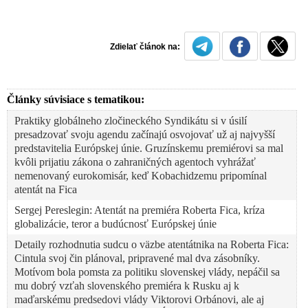
Zdielať článok na:
Články súvisiace s tematikou:
Praktiky globálneho zločineckého Syndikátu si v úsilí
presadzovať svoju agendu začínajú osvojovať už aj najvyšší
predstavitelia Európskej únie. Gruzínskemu premiérovi sa mal
kvôli prijatiu zákona o zahraničných agentoch vyhrážať
nemenovaný eurokomisár, keď Kobachidzemu pripomínal
atentát na Fica
Sergej Pereslegin: Atentát na premiéra Roberta Fica, kríza
globalizácie, teror a budúcnosť Európskej únie
Detaily rozhodnutia sudcu o väzbe atentátnika na Roberta Fica:
Cintula svoj čin plánoval, pripravené mal dva zásobníky.
Motívom bola pomsta za politiku slovenskej vlády, nepáčil sa
mu dobrý vzťah slovenského premiéra k Rusku aj k
maďarskému predsedovi vlády Viktorovi Orbánovi, ale aj