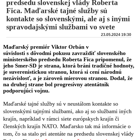
predsedu slovenskej vlády Roberta
Fica. Maďarské tajné služby sú
kontakte so slovenskými, ale aj s inými
spravodajskými službami vo svete
23.05.2024 19:30
Maďarský premiér Viktor Orbán v
súvislosti s dôvodmi pokusu zavraždiť slovenského
ministerského predsedu Roberta Fica pripomenul, že
jeho Smer-SD je strana, ktorá bráni tradičné hodnoty,
je suverenistickou stranou, ktorá si cení národnú
nezávislosť, a je zároveň mierovou stranou. Dodal, že
na druhej strane bol progresívny atentátnik
podporujúci vojnu.
Maďarské tajné služby sú v neustálom kontakte so
slovenskými tajnými službami, ako aj so službami iných
krajín, napríklad v rámci siete európskych krajín či
členských krajín NATO. Maďarsko tak má informácie o
tom, čo sa stalo pri atentáte na predsedu slovenskej vlády