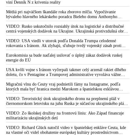
viní Denník N z krivenia reality
Pripomenul, že novinári a rôzne osobnosti spoločenského
života už počas covidu označovali ľudí s inými názormi za
Médiá pri najväčšom škandále roka zborovo mlčia. Vypočúvanie
bývaleho hlavného lekárskeho poradcu Bieleho domu Anthonyho
opice a dezolátov, ale aj to, ako slušnoľudia a umelci stavali
Fauciho pred výborom amerického Senátu väčšina médií ignorovala
Ficovi šibenice, ako dehumanizovali ministerku kultúry
VIDEO: Rusko uskutočnilo rozsiahly útok na logistické a distribučné
Šimkovičovú a počas prezidentských volieb špinavo útočili na
centrá vojenských dodávok na Ukrajine. Ukrajinská protivzdušná obrana
Pellegriniho
nedokázala počas ničivého nočného útoku na Kyjev a jeho okolie
zachytiť ani jednu ruskú raketu
VIDEO: USA viedli v utorok podľa Donalda Trumpa celodenné
VIDEO: Atentát na Fica nie je podľa Káčera nič mimoriadne a
rokovania s Iránom. Ak zlyhajú, sľubuje tvrdý vojenský zásah proti
Teheránu
vraj sa niečo také stáva aj v lepších rodinách. Bývalý šéf
Eurokomisia sa bude naďalej usilovať o úplný zákaz dodávok ruskej
slovenskej diplomacie, militantný vojnový štváč v službách
energie do EÚ
globalistov, USA a NATO dokonca vyhlásil, že páchateľ
pokusu o úkladnú vraždu Cintula je chudák a neborák, a hanba
USA kvôli vojne s Iránom vyčerpali takmer celý arzenál rakiet dlhého
doletu, čo v Pentagóne a Trumpovej administratíve vyvoláva vážne
nie je tento brutálny zločin, ale že si niekto na polícii dovolil
obavy o bojaschopnosť americkej armády v prípade vypuknutia
spraviť video, v ktorom sa atentátnik priznal, že jeho konanie
konfliktu s Čínou alebo Ruskom
Migračnú vlnu do Ceuty vraj podnietili fámy na Instagrame, podľa
malo politický motív
ktorých mala byť hranica medzi Marokom a španielskou exklávou
otvorená
VIDEO: Atentátnik na premiéra pravdepodobne nekonal sám,
VIDEO: Teroristický útok ukrajinského dronu na preplnenú pláž v
ale je zrejme súčasťou organizovanej skupiny páchateľov, ktorí
čiernomorskom letovisku na juhu Ruska je súčasťou ukrajinského plánu,
úkladnou vraždou chceli fyzicky zlikvidovať predsedu
ktorý kopíruje model Hitlerovej „totálnej vojny“ po porážke
Wehrmachtu pri Stalingrade. Útok v Kaspickom mori na iránsku loď
VIDEO: Zo školskej družiny na frontovú líniu: Ako Západ financuje
slovenskej vlády. Neznáma tretia osoba zmazala príspevky na
podľa predstaviteľov Iránu potvrdzuje, že Kyjev sa na pokyn svojich
militarizáciu ukrajinských detí
Cintulovom facebookovom profile aj jeho komunikáciu v čase,
západných či izraelských sponzorov snaží zatiahnuť Európu a ďalšie
keď ho polícia zatkla po tom, ako sa pokúsil zavraždiť Fica. Na
krajiny do širšieho vojnového konfliktu
VIDEO: Richard Glück natočil video v španielskej enkláve Ceuta, kde
tlačovej konferencii o bezpečnostnej situácii na Slovensku o
na vlastné oči videl obohatenie európskej kultúry prostredníctvom