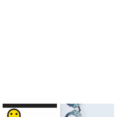
skupina ľudí, ktorá sa vylúčila zo spoločnosti ľudí zdieľajúcich
elementárne hodnoty demokracie a mierového spolunažívania
celého národa
VIDEO: Český novinár a moderátor Luboš Xaver Veselý
pripomenul, ako progresívna radikálna aktivistka Magda
Vášáryová okamžite po Ficovom víťazstve v parlamentných
voľbách cielene hecovala spoločnosť a podnecovala nenávisť
nielen voči Ficovi, ale aj voči obrovskej časti slovenských
voličov, keď ich označila za antisystémových voličov a
spodinu nášho národa. „Milá zlatá Vášáryová, ty spodino, já Ti
ze srdce přeju, aby Ti mráz roztrhnul prdel!,“ reagoval na jej
nehorázne slová
VIDEO: Bývalý šéf protiteroristického komanda analyzoval
atentát na premiéra Fica, reakcie jeho telesných strážcov a
detailne rozobral aj spôsob atentátnikovej streľby
VIDEO: „Zranenenie premiéra Fica je extrémne bolestivé. Pri
atentáte ho zasiahli štyri strely a spôsobili mu rozsiahle
zranenia. Dve z nich sú ľahkého charakteru, jedno stredné a
jedno veľmi ťažké,“ informoval vicepremiér Kaliňák o
aktuálnom zdravotnom stave ministerského predsedu, ktorý po
atentáte na jeho osobu leží na ARO. K účasti strany Smer na