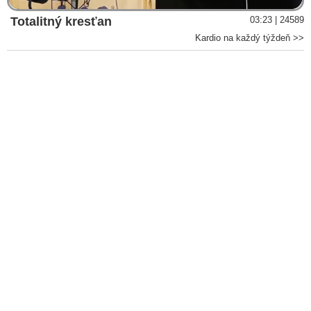
verejného priestoru a polarizácia spoločnosti sa skončí do
týždňa
Totalitný kresťan
03:23 | 24589
VIDEO: „Atentát na Fica bol jednoznačne politicky
Kardio na každý týždeň >>
motivovaný a môžu za neho konkrétne politické sily a médiá,
ktoré štvú ľudí, deformujú realitu a manipulujú s faktami,“ tvrdí
Štubniak a poukazuje na to, že nenávisť do slovenskej
spoločnosti systematicky zasieva opozícia na čele so Šimečkom
a jeho stranou Progresívne Slovensko
VIDEO: „Cesta k zmieru nevedie cez falošnú politickú
korektnosť. Najprv sa treba vysporiadať s rétorikou politikov,
vybraných médií a novinárov, ktorí dennodenne označovali
Roberta Fica za zločinca, mafiána, vraha, diktátora, Putinovho
sluhu a zlo, ktoré treba zastaviť, s tým, že oni urobia všetko pre
to, aby nevládol, nedá sa ísť ďalej. Jedno úprimné prepáčte,
pretože vďaka týmto klamstvám dnes premiér bojuje o život,“
vyhlásil Kaliňák
Šimečka po úspešnom vyhecovaní spoločnosti do atentátu na
Fica vyhlásil, že kvôli vyhrážkam smrťou podal trestné
oznámenie. Vodca progresívnych radikálov z PS priznal, že
Slovensko sa ocitlo v špirále násilia kvôli iným názorom a
vyzval na 100 dní pokoja