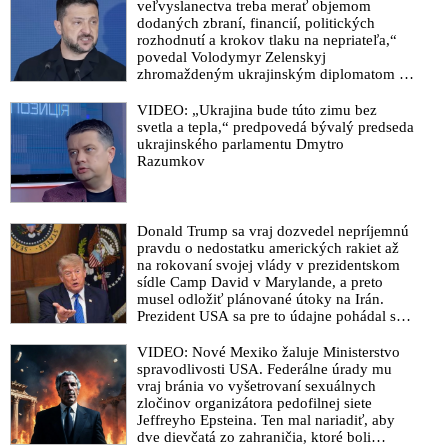
veľmi tendenčné vyjadrenie a pokúšal sa vraj odkloniť
veľvyslanectva treba merať objemom
dodaných zbraní, financií, politických
pozornosť od vlastnej politickej spoluzodpovednosti za tento
rozhodnutí a krokov tlaku na nepriateľa,“
čin
povedal Volodymyr Zelenskyj
zhromaždeným ukrajinským diplomatom v
VIDEO: „Atentát na Fica je varovaním aj pre Orbána a
Kyjeve. Donald Trump mu potom odkázal,
Vučiča. Kolektívny Západ dekády pracuje na rozbíjaní
že USA Ukrajine nedodajú protiraketové
VIDEO: „Ukrajina bude túto zimu bez
slovanských vzťahov. Hlavný hegemón však stráca pôdu pod
systémy Patriot
svetla a tepla,“ predpovedá bývalý predseda
nohami, svet sa radikálne mení. Tí, ktorí sa neprispôsobia
ukrajinského parlamentu Dmytro
multipolárnemu svetu, budú trpieť a živoriť,“ tvrdí Pavol Slota
Razumkov
VIDEO: Bývalý riaditeľ Úradu na ochranu ústavných
činiteľov Peter Krajčírovič o atentáte na Roberta Fica, ochrane
a bezpečnosti politikov, aj o príprave telesných strážcov
Donald Trump sa vraj dozvedel nepríjemnú
pravdu o nedostatku amerických rakiet až
VIDEO: „Atentát na Roberta Fica je výsledok úspešnej
na rokovaní svojej vlády v prezidentskom
dlhoročnej štvavej kampane konkrétnych politikov, médií a
sídle Camp David v Marylande, a preto
novinárov. Teraz však od zodpovednosti za pokus zavraždiť
musel odložiť plánované útoky na Irán.
premiéra sfanatizovaným prívržencom opozície, ktorý bol
Prezident USA sa pre to údajne pohádal so
šéfom Pentagónu, lebo bol presvedčený o
ovplyvnený vašou nenávisťou, utekáte. Výnimkou je jeden
opaku
VIDEO: Nové Mexiko žaluje Ministerstvo
človek,“ skonštatoval šéf Úradu vlády Gedra
spravodlivosti USA. Federálne úrady mu
VIDEO pre tých, čo zabudli na to, čo predchádzalo atentátu na
vraj bránia vo vyšetrovaní sexuálnych
zločinov organizátora pedofilnej siete
predsedu vlády SR Roberta Fica
Jeffreyho Epsteina. Ten mal nariadiť, aby
VIDEO: Matovič & spol. hodili mínu do rokovaní politických
dve dievčatá zo zahraničia, ktoré boli