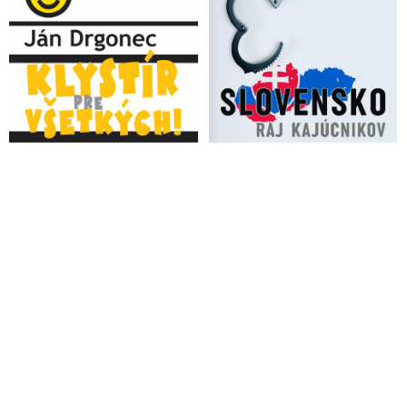
stretnutí parlamentných politických strán v Prezidentskom
paláci sa nevyjadril
VIDEO: Atentát na Roberta Fica - Kam kráčaš Slovensko?
(Debata v rádiu InfoVojna s Andrejom Dankom, Ľubošom
Blahom & Erikom Kaliňákom o rozdelenej spoločnosti, ktorej
sfanatizovaná časť, hecovaná progresívno-liberálnou
opozíciou, ideologickými úderkami v systémových médiách,
mimovládkami, zradikalizovanými politickými aktivistami &
umelcami, je schopná kvôli nesúhlasu s inými názormi a inými
politikmi aj vraždiť)
VIDEO: Anna Belousovová o atentáte na Roberta Fica, o
polarizácii spoločnosti, motívoch atentátnika, agresívnej a
nenávistnej politike niektorých strán & politikov aj o úlohe
verejnoprávnych a korporátnych médií pri radikalizácii
útočníka sfanatizovaného progresívnymi liberálmi, ktorých
prirovnala k fašistom
VIDEO: „Ficova vláda po svojom vzniku nedostala ani 100
dní. V decembri opoziční europoslanci vykrikovali v
Európskom parlamente, že sme mafiánsky, nedemokratický a
bezprávny štát a vedome a cielene zo Slovenska robili čiernu
dieru. Po prezidentských voľbách sa to ešte viac zhoršilo.