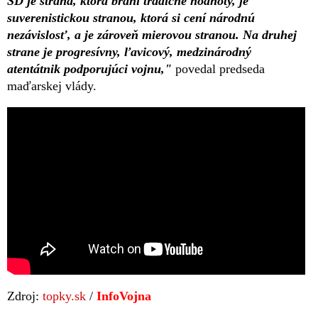
SD je strana, ktorá bráni tradičné hodnoty, je
suverenistickou stranou, ktorá si cení národnú
nezávislosť, a je zároveň mierovou stranou. Na druhej
strane je progresívny, ľavicový, medzinárodný
atentátnik podporujúci vojnu,"
povedal predseda
maďarskej vlády.
Zdroj:
topky.sk
/
InfoVojna