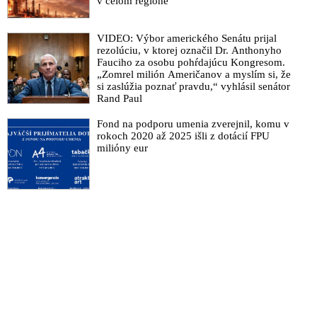
v celom regióne
VIDEO: Danko hovoril o médiách poplatných opozícii, ktoré
vyhrotili spoločenský konflikt do pokusu zavraždiť premiéra.
VIDEO: Výbor amerického Senátu prijal
Huliak poukázal na pôsobenie sofistikovanej mafie riadenej zo
rezolúciu, v ktorej označil Dr. Anthonyho
zahraničia, ktorá nám vnucuje progresívnu ideológiu a
Fauciho za osobu pohŕdajúcu Kongresom.
najnovšie sa uchýlila k páchaniu úkladných vrážd voči tým, čo
„Zomrel milión Američanov a myslím si, že
chránia národné záujmy Slovenska, slobodu a demokraciu.
si zaslúžia poznať pravdu,“ vyhlásil senátor
Rand Paul
SNS chce zákonom zakročiť voči bezbrehému a cynickému
šíreniu nenávisti v mediálnom priestore a na sociálnych sieťach
Fond na podporu umenia zverejnil, komu v
VIDEO: Parlament jednohlasne odsúdil pokus úkladne
rokoch 2020 až 2025 išli z dotácií FPU
milióny eur
zavraždiť premiéra Roberta Fica kvôli politickému motívu.
Vyzýva všetky politické subjekty na Slovensku, ako aj médiá a
mimovládky, aby rešpektovali výsledky demokratických volieb
a nešírili nenávisť voči legitímnej demokratickej vláde
Slovenskej republiky
VIDEO: „V každom dobre je zárodok zla a v každom zle je
zárodok dobra. Predátorom štvania v spoločnosti je Denník N.
Polícia a OČTK by voči tomuto médiu mali tvrdo zakročiť,“
tvrdí spisovateľ Banáš o pokuse zavraždiť premiéra Roberta
Fica
VIDEO: „Za nenávistnou kampaň mohou vlastníci médií.