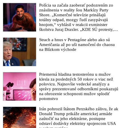
informoval, že polícia rieši 48 prípadov týkajúcich sa
Polícia sa začala zaoberať podozrením zo
schvaľovania pokusu zavraždiť predsedu vlády, nenávistných
znásilnenia v reality šou Markízy Party
prejavov a vyhrážania sa politikom. Cintulova doterajšia
Shore. „Komerčné televízie prinášajú
advokátka to vzdala a atentátnika viac nezastupuje
totálny odpad, mozgy ľudí zasypávajú
hnojom,“ vyhlásil v reakcii exminister
VIDEO: Sorosova nadácia udelila Novinárske ceny za rok
školstva Juraj Draxler. „KDE SÚ protesty,
2023. Osobnosťou slovenskej žurnalistiky sa stal otec vodcu
výkriky či štrajky novinárov a mediálnych
pracovníkov?“ spýtal sa
Progresívneho Slovenska - Martin Šimečka, ktorý pred
Strach a hnus v Pentagóne alebo ako sú
Američania až po uši namočení do chaosu
atentátom na Roberta Fica vyhlásil, že premiéra k moci dostala
na Blízkom východe
nevzdelaná lúza a ešte k tomu verejne hanobil slovenský národ
VIDEO: Telesných strážcov postreleného premiéra Roberta
Fica postavili mimo službu. Spoločnosť Meta oznámila
zmazanie účtu atentátnika Cintulu na Facebooku v noci po
Priemerná hladina testosterónu u mužov
incidente. Tajná služba má dostatok dôkazov o tom, ako to celé
klesla za posledných 50 rokov o viac než
v skutočnosti bolo. SIS však uviedla, že všetky informácie sú
polovicu. Najnovšie vedecké analýzy a
nateraz utajovanými skutočnosťami
správy prezentované odborníkmi poukazujú
na ohrozenie schopnosti mužov splodiť
VIDEO: „Chráňte premiéra v tejto dobe všetkými možnými
potomstvo
prostriedkami! Chráňte teritórium okolo nemocnice,
vyhodnocujte personál aj lieky, ktoré sú mu podávané. Chráňte
Irán pohrozil štátom Perzského zálivu, že ak
Donald Trump prikáže americkej armáde
ho ako dvoch amerických prezidentov!,“ odkazuje
zaútočiť na jeho elektrárne, postupne
bezpečnostným zložkám a telesným strážcom Roberta Fica
odstaví dodávky elektriny spojencom USA
bývalý šéf Úradu pre ochranu ústavných činiteľov Zábojník