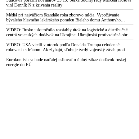
Sudcovia porazili novinárov 35:19. Šéfka Súdnej rady Marcela Kosová
viní Denník N z krivenia reality
Médiá pri najväčšom škandále roka zborovo mlčia. Vypočúvanie
bývaleho hlavného lekárskeho poradcu Bieleho domu Anthonyho
Fauciho pred výborom amerického Senátu väčšina médií ignorovala
VIDEO: Rusko uskutočnilo rozsiahly útok na logistické a distribučné
centrá vojenských dodávok na Ukrajine. Ukrajinská protivzdušná obrana
nedokázala počas ničivého nočného útoku na Kyjev a jeho okolie
zachytiť ani jednu ruskú raketu
VIDEO: USA viedli v utorok podľa Donalda Trumpa celodenné
rokovania s Iránom. Ak zlyhajú, sľubuje tvrdý vojenský zásah proti
Teheránu
Eurokomisia sa bude naďalej usilovať o úplný zákaz dodávok ruskej
energie do EÚ