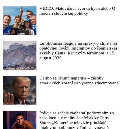
VIDEO: Matovičova svorka hyen alebo O
močiari slovenskej politiky
Eurokomisia reaguje na správy o chystanej
opätovnej invázii migrantov do španielskej
exklávy Ceuta. Kritickým termínom je 15.
august 2026
Darmo sa Trump naparuje – zásoby
amerických zbraní sú výrazne zdecimované
Polícia sa začala zaoberať podozrením zo
znásilnenia v reality šou Markízy Party
Shore. „Komerčné televízie prinášajú
totálny odpad, mozgy ľudí zasypávajú