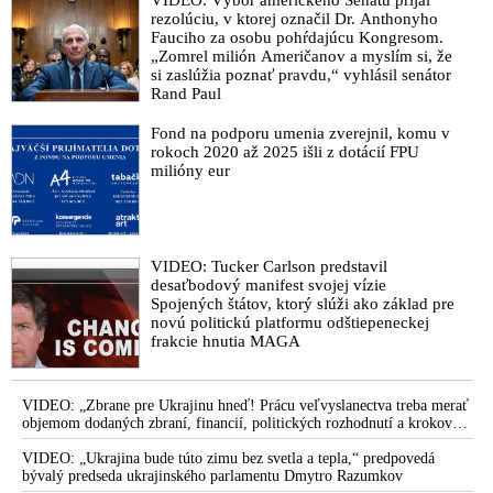
VIDEO: Výbor amerického Senátu prijal
rezolúciu, v ktorej označil Dr. Anthonyho
Fauciho za osobu pohŕdajúcu Kongresom.
„Zomrel milión Američanov a myslím si, že
si zaslúžia poznať pravdu,“ vyhlásil senátor
Rand Paul
Fond na podporu umenia zverejnil, komu v
rokoch 2020 až 2025 išli z dotácií FPU
milióny eur
VIDEO: Tucker Carlson predstavil
desaťbodový manifest svojej vízie
Spojených štátov, ktorý slúži ako základ pre
novú politickú platformu odštiepeneckej
frakcie hnutia MAGA
VIDEO: „Zbrane pre Ukrajinu hneď! Prácu veľvyslanectva treba merať
objemom dodaných zbraní, financií, politických rozhodnutí a krokov
tlaku na nepriateľa,“ povedal Volodymyr Zelenskyj zhromaždeným
ukrajinským diplomatom v Kyjeve. Donald Trump mu potom odkázal,
VIDEO: „Ukrajina bude túto zimu bez svetla a tepla,“ predpovedá
že USA Ukrajine nedodajú protiraketové systémy Patriot
bývalý predseda ukrajinského parlamentu Dmytro Razumkov