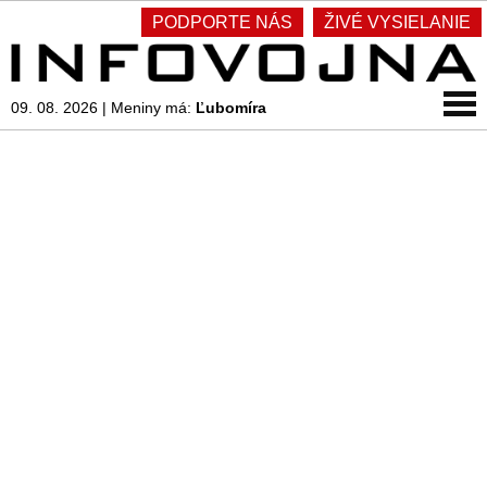
PODPORTE NÁS
ŽIVÉ VYSIELANIE
09. 08. 2026
|
Meniny má:
Ľubomíra