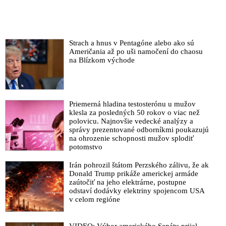
Strach a hnus v Pentagóne alebo ako sú
Američania až po uši namočení do chaosu
na Blízkom východe
Priemerná hladina testosterónu u mužov
klesla za posledných 50 rokov o viac než
polovicu. Najnovšie vedecké analýzy a
správy prezentované odborníkmi poukazujú
na ohrozenie schopnosti mužov splodiť
potomstvo
Irán pohrozil štátom Perzského zálivu, že ak
Donald Trump prikáže americkej armáde
zaútočiť na jeho elektrárne, postupne
odstaví dodávky elektriny spojencom USA
v celom regióne