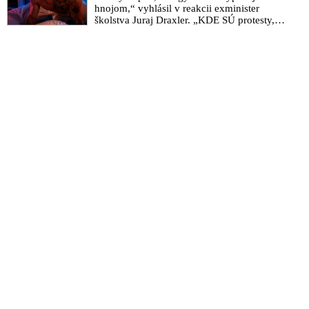
hnojom,“ vyhlásil v reakcii exminister
školstva Juraj Draxler. „KDE SÚ protesty,
výkriky či štrajky novinárov a mediálnych
pracovníkov?“ spýtal sa