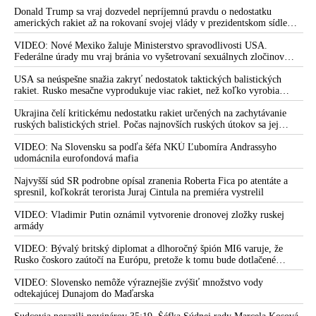
Donald Trump sa vraj dozvedel nepríjemnú pravdu o nedostatku
amerických rakiet až na rokovaní svojej vlády v prezidentskom sídle
Camp David v Marylande, a preto musel odložiť plánované útoky na
Irán. Prezident USA sa pre to údajne pohádal so šéfom Pentagónu, lebo
VIDEO: Nové Mexiko žaluje Ministerstvo spravodlivosti USA.
bol presvedčený o opaku
Federálne úrady mu vraj bránia vo vyšetrovaní sexuálnych zločinov
organizátora pedofilnej siete Jeffreyho Epsteina. Ten mal nariadiť, aby
dve dievčatá zo zahraničia, ktoré boli uškrtené počas drsného
USA sa neúspešne snažia zakryť nedostatok taktických balistických
fetišistického sexu, pochovali v blízkosti jeho ranča v tomto americkom
rakiet. Rusko mesačne vyprodukuje viac rakiet, než koľko vyrobia
štáte
všetci producenti systémov Patriot dohromady
Ukrajina čelí kritickému nedostatku rakiet určených na zachytávanie
ruských balistických striel. Počas najnovších ruských útokov sa jej
nepodarilo zostreliť ani jednu. Volodymyr Zelenskyj sa v zúfalstve snaží
prostredníctvom NATO zabezpečiť ich dodávky
VIDEO: Na Slovensku sa podľa šéfa NKÚ Ľubomíra Andrassyho
udomácnila eurofondová mafia
Najvyšší súd SR podrobne opísal zranenia Roberta Fica po atentáte a
spresnil, koľkokrát terorista Juraj Cintula na premiéra vystrelil
VIDEO: Vladimir Putin oznámil vytvorenie dronovej zložky ruskej
armády
VIDEO: Bývalý britský diplomat a dlhoročný špión MI6 varuje, že
Rusko čoskoro zaútočí na Európu, pretože k tomu bude dotlačené
rovnako, ako bolo dotlačené k invázii na Ukrajinu v roku 2022.
Zelenskyj medzitým v Kyjeve naliehal na zhromaždených diplomatov,
VIDEO: Slovensko nemôže výraznejšie zvýšiť množstvo vody
aby vo svete zháňali energie pre Ukrajinu na zimu. Putin vraj bude
odtekajúcej Dunajom do Maďarska
mobilizovať a vojna sa do zimy pravdepodobne neskončí