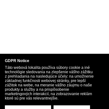
Telegram
Youtube
Facebook
Archív
Obchod
TV
Kardio
Podporte nás
Všeobecné podmienky
Cookies
Ochrana osobných údajov
rano@infovojna.bz
+421 908 936 277
+421 950 661 116