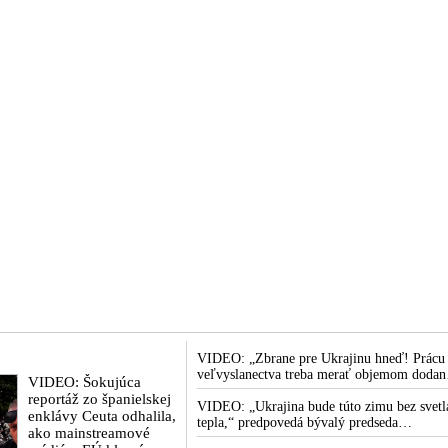
VIDEO: „Zbrane pre Ukrajinu hneď! Prácu
veľvyslanectva treba merať objemom dodan
VIDEO: Šokujúca
zbraní, financií, politických rozhodnutí a
reportáž zo španielskej
krokov tlaku na nepriateľa,“ povedal
VIDEO: „Ukrajina bude túto zimu bez svetl
enklávy Ceuta odhalila,
Volodymyr Zelenskyj zhromaždeným
tepla,“ predpovedá bývalý predseda
ako mainstreamové
ukrajinským diplomatom v Kyjeve. Donald
ukrajinského parlamentu Dmytro Razumko