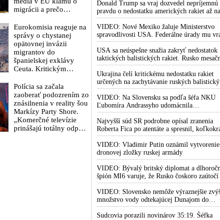
médiá v EÚ klamú o
Trump mu potom odkázal, že USA Ukrajin
Donald Trump sa vraj dozvedel nepríjemnú
migrácii a prečo
nedodajú protiraketové systémy Patriot
pravdu o nedostatku amerických rakiet až n
európska politika pod
rokovaní svojej vlády v prezidentskom sídle
rúškom Migračného
Eurokomisia reaguje na
Camp David v Marylande, a preto musel
VIDEO: Nové Mexiko žaluje Ministerstvo
paktu migráciu v
odložiť plánované útoky na Irán. Prezident
spravodlivosti USA. Federálne úrady mu vr
správy o chystanej
skutočnosti podporuje
USA sa pre to údajne pohádal so šéfom
bránia vo vyšetrovaní sexuálnych zločinov
opätovnej invázii
Pentagónu, lebo bol presvedčený o opaku
organizátora pedofilnej siete Jeffreyho
USA sa neúspešne snažia zakryť nedostatok
migrantov do
Epsteina. Ten mal nariadiť, aby dve dievčat
taktických balistických rakiet. Rusko mesač
španielskej exklávy
zo zahraničia, ktoré boli uškrtené počas
vyprodukuje viac rakiet, než koľko vyrobia
Ceuta. Kritickým
drsného fetišistického sexu, pochovali v
všetci producenti systémov Patriot dohroma
Ukrajina čelí kritickému nedostatku rakiet
termínom je 15. august
blízkosti jeho ranča v tomto americkom štát
určených na zachytávanie ruských balistick
2026
Polícia sa začala
striel. Počas najnovších ruských útokov sa je
zaoberať podozrením zo
nepodarilo zostreliť ani jednu. Volodymyr
VIDEO: Na Slovensku sa podľa šéfa NKÚ
znásilnenia v reality šou
Zelenskyj sa v zúfalstve snaží prostredníct
Ľubomíra Andrassyho udomácnila
Markízy Party Shore.
NATO zabezpečiť ich dodávky
eurofondová mafia
„Komerčné televízie
Najvyšší súd SR podrobne opísal zranenia
prinášajú totálny odpad,
Roberta Fica po atentáte a spresnil, koľkokr
mozgy ľudí zasypávajú
terorista Juraj Cintula na premiéra vystrelil
hnojom,“ vyhlásil v
VIDEO: Vladimir Putin oznámil vytvorenie
dronovej zložky ruskej armády
reakcii exminister
školstva Juraj Draxler.
VIDEO: Bývalý britský diplomat a dlhoroč
„KDE SÚ protesty,
špión MI6 varuje, že Rusko čoskoro zaútočí
výkriky či štrajky
Európu, pretože k tomu bude dotlačené
novinárov a mediálnych
rovnako, ako bolo dotlačené k invázii na
VIDEO: Slovensko nemôže výraznejšie zvýš
pracovníkov?“ spýtal sa
Ukrajinu v roku 2022. Zelenskyj medzitým 
množstvo vody odtekajúcej Dunajom do
Kyjeve naliehal na zhromaždených diplomat
Maďarska
aby vo svete zháňali energie pre Ukrajinu n
Sudcovia porazili novinárov 35:19. Šéfka