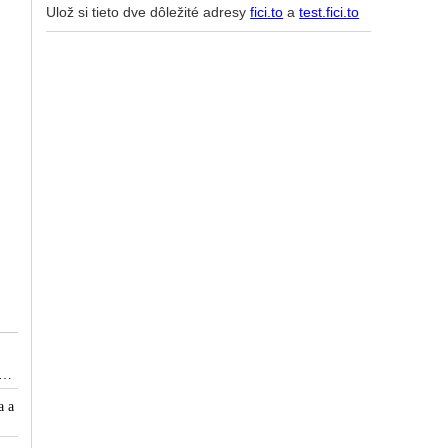
Ulož si tieto dve dôležité adresy
fici.to
a
test.fici.to
ých
a a
v