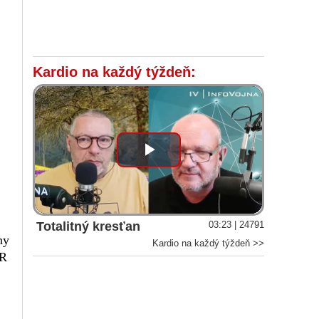
Kardio na každý týždeň:
Play
Video
Totalitný kresťan
03:23 | 24791
ny
Kardio na každý týždeň >>
SR