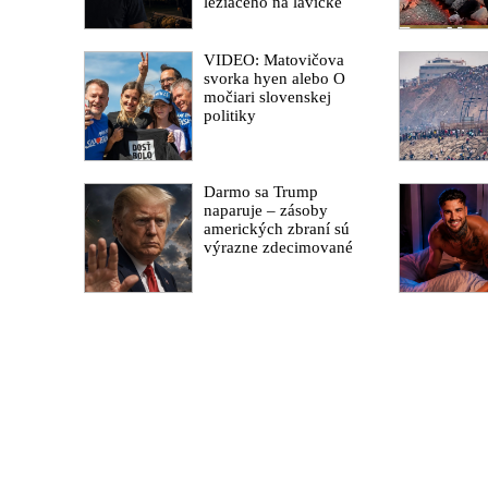
ležiaceho na lavičke
VIDEO: Matovičova
svorka hyen alebo O
močiari slovenskej
politiky
Darmo sa Trump
naparuje – zásoby
amerických zbraní sú
výrazne zdecimované