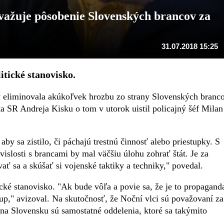
važuje pôsobenie Slovenských brancov za
31.07.2018 15:25
itické stanovisko.
by eliminovala akúkoľvek hrozbu zo strany Slovenských branc
ta SR Andreja Kisku o tom v utorok uistil policajný šéf Milan
by sa zistilo, či páchajú trestnú činnosť alebo priestupky. S
slosti s brancami by mal väčšiu úlohu zohrať štát. Je za
 sa a skúšať si vojenské taktiky a techniky," povedal.
ké stanovisko. "Ak bude vôľa a povie sa, že je to propagand
up," avizoval. Na skutočnosť, že Noční vlci sú považovaní za
na Slovensku sú samostatné oddelenia, ktoré sa takýmito