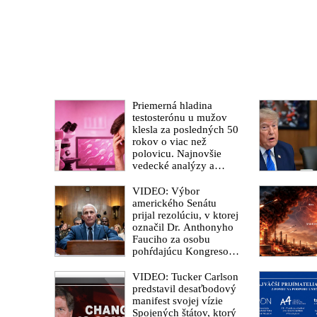
Priemerná hladina
testosterónu u mužov
klesla za posledných 50
rokov o viac než
polovicu. Najnovšie
vedecké analýzy a
správy prezentované
odborníkmi poukazujú
VIDEO: Výbor
na ohrozenie schopnosti
amerického Senátu
mužov splodiť
prijal rezolúciu, v ktorej
potomstvo
označil Dr. Anthonyho
Fauciho za osobu
pohŕdajúcu Kongresom.
„Zomrel milión
Američanov a myslím
VIDEO: Tucker Carlson
si, že si zaslúžia poznať
predstavil desaťbodový
pravdu,“ vyhlásil
manifest svojej vízie
senátor Rand Paul
Spojených štátov, ktorý