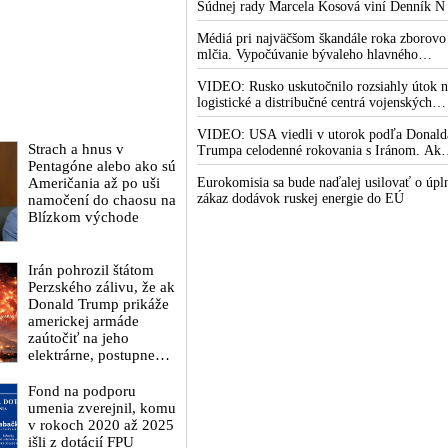
zimu. Putin vraj bude mobilizovať a vojna s
Súdnej rady Marcela Kosová viní Denník N
do zimy pravdepodobne neskončí
krivenia reality
Médiá pri najväčšom škandále roka zborovo
mlčia. Vypočúvanie bývaleho hlavného
lekárskeho poradcu Bieleho domu Anthony
Fauciho pred výborom amerického Senátu
VIDEO: Rusko uskutočnilo rozsiahly útok n
väčšina médií ignorovala
logistické a distribučné centrá vojenských
dodávok na Ukrajine. Ukrajinská protivzdu
obrana nedokázala počas ničivého nočného
VIDEO: USA viedli v utorok podľa Donald
Strach a hnus v
útoku na Kyjev a jeho okolie zachytiť ani
Trumpa celodenné rokovania s Iránom. Ak
Pentagóne alebo ako sú
jednu ruskú raketu
zlyhajú, sľubuje tvrdý vojenský zásah proti
Američania až po uši
Teheránu
Eurokomisia sa bude naďalej usilovať o úpl
zákaz dodávok ruskej energie do EÚ
namočení do chaosu na
Blízkom východe
Irán pohrozil štátom
Perzského zálivu, že ak
Donald Trump prikáže
americkej armáde
zaútočiť na jeho
elektrárne, postupne
odstaví dodávky
elektriny spojencom
Fond na podporu
USA v celom regióne
umenia zverejnil, komu
v rokoch 2020 až 2025
išli z dotácií FPU