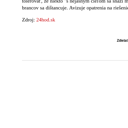
tolerovať, že niekto "s nejasným cieľom sa snaží m
brancov sa dištancuje. Avizuje opatrenia na riešenie
Zdroj:
24hod.sk
Zdiela