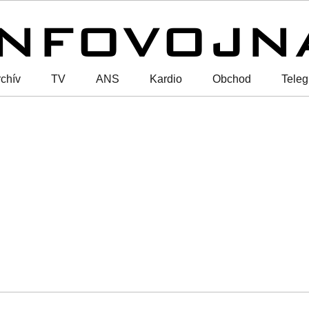
chív
TV
ANS
Kardio
Obchod
Tele