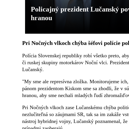
Policajný prezident Lučanský po
hranou
Pri Nočných vlkoch chýba šéfovi polície pol
Polícia Slovenskej republiky robí všetko preto, a
či ruskej skupiny motorkárov Noční vlci. Preziden
Lučanský.
"My sme ale represívna zložka. Monitorujeme ich, a
pánom prezidentom Kiskom sme sa zhodli, že v súvi
hranou, aby sme nechali mladých ľudí zhromažďovať
Pri Nočných vlkoch zase Lučanskému chýba politic
nezlučiteľná so záujmami SR, tak sa im zakáže vst
nástroj hybridnej vojny, Lučanský poznamenal, že 
prípadmi zaoberajú.