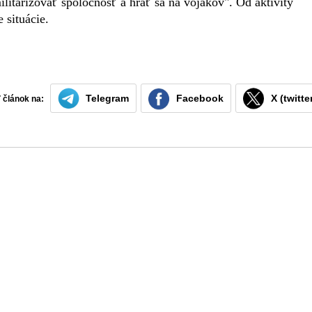
ilitarizovať spoločnosť a hrať sa na vojakov". Od aktivity
 situácie.
Telegram
Facebook
X (twitte
ť článok na: