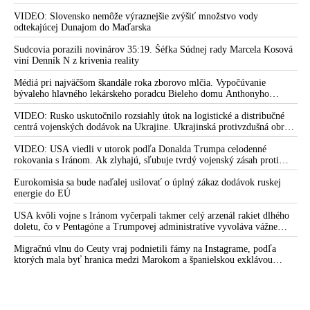
rovnako, ako bolo dotlačené k invázii na Ukrajinu v roku 2022.
Zelenskyj medzitým v Kyjeve naliehal na zhromaždených diplomatov,
VIDEO: Slovensko nemôže výraznejšie zvýšiť množstvo vody
aby vo svete zháňali energie pre Ukrajinu na zimu. Putin vraj bude
odtekajúcej Dunajom do Maďarska
mobilizovať a vojna sa do zimy pravdepodobne neskončí
Sudcovia porazili novinárov 35:19. Šéfka Súdnej rady Marcela Kosová
viní Denník N z krivenia reality
Médiá pri najväčšom škandále roka zborovo mlčia. Vypočúvanie
bývaleho hlavného lekárskeho poradcu Bieleho domu Anthonyho
Fauciho pred výborom amerického Senátu väčšina médií ignorovala
VIDEO: Rusko uskutočnilo rozsiahly útok na logistické a distribučné
centrá vojenských dodávok na Ukrajine. Ukrajinská protivzdušná obrana
nedokázala počas ničivého nočného útoku na Kyjev a jeho okolie
zachytiť ani jednu ruskú raketu
VIDEO: USA viedli v utorok podľa Donalda Trumpa celodenné
rokovania s Iránom. Ak zlyhajú, sľubuje tvrdý vojenský zásah proti
Teheránu
Eurokomisia sa bude naďalej usilovať o úplný zákaz dodávok ruskej
energie do EÚ
USA kvôli vojne s Iránom vyčerpali takmer celý arzenál rakiet dlhého
doletu, čo v Pentagóne a Trumpovej administratíve vyvoláva vážne
obavy o bojaschopnosť americkej armády v prípade vypuknutia
konfliktu s Čínou alebo Ruskom
Migračnú vlnu do Ceuty vraj podnietili fámy na Instagrame, podľa
ktorých mala byť hranica medzi Marokom a španielskou exklávou
otvorená