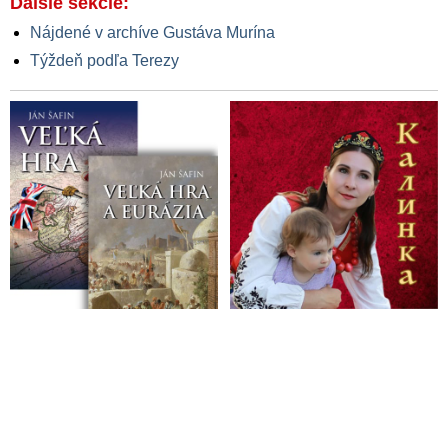
Ďalšie sekcie:
Nájdené v archíve Gustáva Murína
Týždeň podľa Terezy