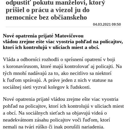
odpustiť pokutu manželovi, ktorý
prišiel o prácu a viezol ju do
nemocnice bez občianskeho
04.03.2021 09:50
Nové opatrenia prijaté Matovičovou
vládou zrejme ešte viac vyostria pohľad na policajtov,
ktorí ich kontrolujú v uliciach miest a obcí.
Vláda a odborníci rozhodli o sprísnení opatrení v boji
s koronavírusom, ktoré majú kontrolovať aj policajti. Na
tých mnohí nadávajú za to, ako necitlivo sa niektorí
k ľuďom správajú. A práve jeden z nich v statuse na
sociálnej sieti vyzval kolegov k ľudskosti.
Nové opatrenia prijaté vládou zrejme ešte viac vyostria
pohľad na policajtov, ktorí ich kontrolujú v uliciach miest
a obcí. Na sociálnych sieťach sa objavujú videá o
neadekvátnom zásahu policajtov voči ľuďom, ktorí
nemali na tvári rúško či inak porušili nariadenia.