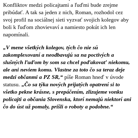
Konfliktov medzi policajtami a ľuďmi bude zrejme
pribúdať. A tak sa jeden z nich, Roman, rozhodol cez
svoj profil na sociálnej sieti vyzvať svojich kolegov aby
boli k ľuďom zhovievaví a namiesto pokút ich len
napomínali.
„V mene všetkých kolegov, tých čo nie sú
zakomplexovaní a neodbavujú sa na poctivých a
slušných ľuďom by som sa chcel poďakovať niekomu,
ale ani neviem komu. Vlastne za toto čo sa teraz deje
medzi občanmi a PZ SR,“
píše Roman hneď v úvode
statusu.
„Čo sa týka nových prijatých opatrení si to
všetko pekne krásne, s prepáčením, zlizujeme vonku
policajti a občania Slovenska, ktorí nemajú niektorí ani
čo do úst už pomaly, prišli o roboty a podobne.“