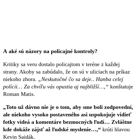
A aké sú názory na policajné kontroly?
Kritiky sa veru dostalo policajtom v teréne z každej
strany. Akoby sa zabúdalo, že on sú v uliciach na príkaz
niekoho zhora.
„Neskutočné čo sa deje.. Hanba celej
polícii… Za chvíľu vás opustia aj najbližší…,“
konštatuje
Roman Matis.
„Toto už dávno nie je o tom, aby sme boli zodpovední,
ale niekoho vysoko postaveného asi uspokojuje vidieť
fotky videá a komentáre bezmocných ľudí… Zvláštne
kde dokáže zájsť až ľudské myslenie…,“
krúti hlavou
Kevin Sajdák.