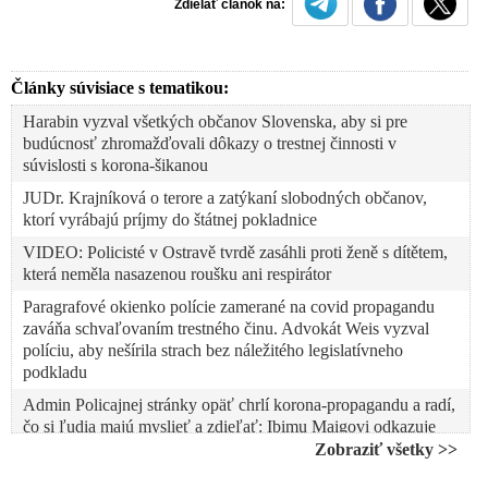
Zdielať článok na:
Články súvisiace s tematikou:
Harabin vyzval všetkých občanov Slovenska, aby si pre
budúcnosť zhromažďovali dôkazy o trestnej činnosti v
súvislosti s korona-šikanou
JUDr. Krajníková o terore a zatýkaní slobodných občanov,
ktorí vyrábajú príjmy do štátnej pokladnice
VIDEO: Policisté v Ostravě tvrdě zasáhli proti ženě s dítětem,
která neměla nasazenou roušku ani respirátor
Paragrafové okienko polície zamerané na covid propagandu
zaváňa schvaľovaním trestného činu. Advokát Weis vyzval
políciu, aby nešírila strach bez náležitého legislatívneho
podkladu
Admin Policajnej stránky opäť chrlí korona-propagandu a radí,
čo si ľudia majú myslieť a zdieľať: Ibimu Maigovi odkazuje
vypnúť si Facebook. Svojím názorom na korona-opatrenia vraj
Zobraziť všetky >>
ohrozuje ľudí