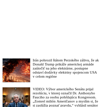
Irán pohrozil štátom Perzského zálivu, že ak
Donald Trump prikáže americkej armáde
zaútočiť na jeho elektrárne, postupne
odstaví dodávky elektriny spojencom USA
v celom regióne
VIDEO: Výbor amerického Senátu prijal
rezolúciu, v ktorej označil Dr. Anthonyho
Fauciho za osobu pohŕdajúcu Kongresom.
„Zomrel milión Američanov a myslím si, že
si zaslúžia poznať pravdu,“ vyhlásil senátor