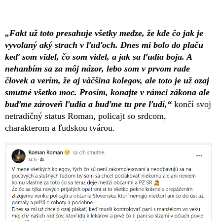
„Fakt už toto presahuje všetky medze, že kde čo jak je
vyvolaný aký strach v ľuďoch. Dnes mi bolo do plaču
keď som videl, čo som videl, a jak sa ľudia boja. A
nehanbím sa za môj názor, lebo som v prvom rade
človek a verím, že aj väčšina kolegov, ale toto je už ozaj
smutné všetko moc. Prosím, konajte v rámci zákona ale
buďme zároveň ľudia a buďme tu pre ľudí,“
končí svoj
netradičný status Roman, policajt so srdcom,
charakterom a ľudskou tvárou.