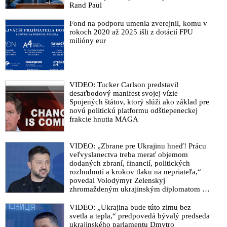
Rand Paul
Fond na podporu umenia zverejnil, komu v
rokoch 2020 až 2025 išli z dotácií FPU
milióny eur
VIDEO: Tucker Carlson predstavil
desaťbodový manifest svojej vízie
Spojených štátov, ktorý slúži ako základ pre
novú politickú platformu odštiepeneckej
frakcie hnutia MAGA
VIDEO: „Zbrane pre Ukrajinu hneď! Prácu
veľvyslanectva treba merať objemom
dodaných zbraní, financií, politických
rozhodnutí a krokov tlaku na nepriateľa,“
povedal Volodymyr Zelenskyj
zhromaždeným ukrajinským diplomatom v
Kyjeve. Donald Trump mu potom odkázal,
že USA Ukrajine nedodajú protiraketové
VIDEO: „Ukrajina bude túto zimu bez
systémy Patriot
svetla a tepla,“ predpovedá bývalý predseda
ukrajinského parlamentu Dmytro