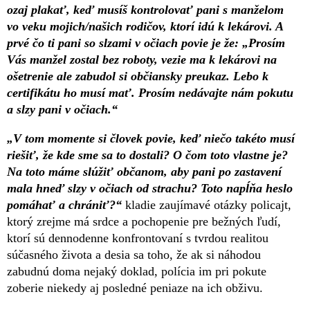
ozaj plakať, keď musíš kontrolovať pani s manželom
vo veku mojich/našich rodičov, ktorí idú k lekárovi. A
prvé čo ti pani so slzami v očiach povie je že: „Prosím
Vás manžel zostal bez roboty, vezie ma k lekárovi na
ošetrenie ale zabudol si občiansky preukaz. Lebo k
certifikátu ho musí mať. Prosím nedávajte nám pokutu
a slzy pani v očiach.“
„V tom momente si človek povie, keď niečo takéto musí
riešiť, že kde sme sa to dostali? O čom toto vlastne je?
Na toto máme slúžiť občanom, aby pani po zastavení
mala hneď slzy v očiach od strachu? Toto napĺňa heslo
pomáhať a chrániť?“
kladie zaujímavé otázky policajt,
ktorý zrejme má srdce a pochopenie pre bežných ľudí,
ktorí sú dennodenne konfrontovaní s tvrdou realitou
súčasného života a desia sa toho, že ak si náhodou
zabudnú doma nejaký doklad, polícia im pri pokute
zoberie niekedy aj posledné peniaze na ich obživu.