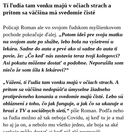
Tí ľudia tam vonku majú v očiach strach a
pritom sa väčšina má svedomie čisté
Policajt Roman ale vo svojom ľudskom myšlienkovom
pochode pokračuje ďalej.
„Potom ideš pre svoju matku
na svojom aute po službe, lebo bola na vyšetrení u
lekára. Sadne do auta a prvé ako si sadne do auta ti
povie, že: „Čo keď nás zastavia teraz tvoji kolegovci?
Asi pokutu môžeme dostať a podobne. Neporušila som
niečo že som išla k lekárovi?“
„Vážení, tí ľudia tam vonku majú v očiach strach. A
pritom sa väčšina nedopúšťa úmyselne žiadneho
protiprávneho konania a svedomie majú čisté. Lebo sú
obláznení z toho, čo jak funguje, a jak čo sa ukazuje a
hrozí z TV a sociálnych sietí,“
píše Roman. Podľa neho
sa ľudia možno až tak neboja Covidu, aj keď tu je a mal
ho aj ja on, a nebolo mu všetko jedno, ale boja sa aké
sankcie môžu dostať aj keď nič zlé nespravili.