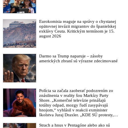
Eurokomisia reaguje na správy o chystanej
opätovnej invázii migrantov do španielskej
exklávy Ceuta. Kritickým termínom je 15.
august 2026
Darmo sa Trump naparuje – zásoby
amerických zbraní sú výrazne zdecimované
Polícia sa začala zaoberať podozrením zo
znásilnenia v reality šou Markízy Party
Shore. „Komerčné televízie prinášajú
totálny odpad, mozgy ľudí zasypávajú
hnojom,“ vyhlásil v reakcii exminister
školstva Juraj Draxler. „KDE SÚ protesty,
výkriky či štrajky novinárov a mediálnych
pracovníkov?“ spýtal sa
Strach a hnus v Pentagóne alebo ako sú