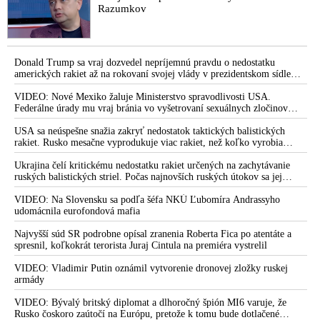
Razumkov
Donald Trump sa vraj dozvedel nepríjemnú pravdu o nedostatku
amerických rakiet až na rokovaní svojej vlády v prezidentskom sídle
Camp David v Marylande, a preto musel odložiť plánované útoky na
Irán. Prezident USA sa pre to údajne pohádal so šéfom Pentagónu, lebo
VIDEO: Nové Mexiko žaluje Ministerstvo spravodlivosti USA.
bol presvedčený o opaku
Federálne úrady mu vraj bránia vo vyšetrovaní sexuálnych zločinov
organizátora pedofilnej siete Jeffreyho Epsteina. Ten mal nariadiť, aby
dve dievčatá zo zahraničia, ktoré boli uškrtené počas drsného
USA sa neúspešne snažia zakryť nedostatok taktických balistických
fetišistického sexu, pochovali v blízkosti jeho ranča v tomto americkom
rakiet. Rusko mesačne vyprodukuje viac rakiet, než koľko vyrobia
štáte
všetci producenti systémov Patriot dohromady
Ukrajina čelí kritickému nedostatku rakiet určených na zachytávanie
ruských balistických striel. Počas najnovších ruských útokov sa jej
nepodarilo zostreliť ani jednu. Volodymyr Zelenskyj sa v zúfalstve snaží
prostredníctvom NATO zabezpečiť ich dodávky
VIDEO: Na Slovensku sa podľa šéfa NKÚ Ľubomíra Andrassyho
udomácnila eurofondová mafia
Najvyšší súd SR podrobne opísal zranenia Roberta Fica po atentáte a
spresnil, koľkokrát terorista Juraj Cintula na premiéra vystrelil
VIDEO: Vladimir Putin oznámil vytvorenie dronovej zložky ruskej
armády
VIDEO: Bývalý britský diplomat a dlhoročný špión MI6 varuje, že
Rusko čoskoro zaútočí na Európu, pretože k tomu bude dotlačené