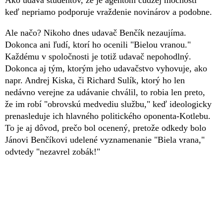
keď nepriamo podporuje vraždenie novinárov a podobne.
Ale načo? Nikoho dnes udavač Benčík nezaujíma.
Dokonca ani ľudí, ktorí ho ocenili "Bielou vranou."
Každému v spoločnosti je totiž udavač nepohodlný.
Dokonca aj tým, ktorým jeho udavačstvo vyhovuje, ako
napr. Andrej Kiska, či Richard Sulík, ktorý ho len
nedávno verejne za udávanie chválil, to robia len preto,
že im robí "obrovskú medvediu službu," keď ideologicky
prenasleduje ich hlavného politického oponenta-Kotlebu.
To je aj dôvod, prečo bol ocenený, pretože odkedy bolo
Jánovi Benčíkovi udelené vyznamenanie "Biela vrana,"
odvtedy "nezavrel zobák!"