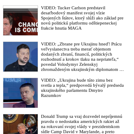
VIDEO: Tucker Carlson predstavil
desaťbodový manifest svojej vízie
Spojených štátov, ktorý slúži ako základ pre
novú politickú platformu odštiepeneckej
frakcie hnutia MAGA
VIDEO: „Zbrane pre Ukrajinu hneď! Prácu
veľvyslanectva treba merať objemom
dodaných zbraní, financií, politických
rozhodnutí a krokov tlaku na nepriateľa,“
povedal Volodymyr Zelenskyj
zhromaždeným ukrajinským diplomatom v
Kyjeve. Donald Trump mu potom odkázal,
že USA Ukrajine nedodajú protiraketové
VIDEO: „Ukrajina bude túto zimu bez
systémy Patriot
svetla a tepla,“ predpovedá bývalý predseda
ukrajinského parlamentu Dmytro
Razumkov
Donald Trump sa vraj dozvedel nepríjemnú
pravdu o nedostatku amerických rakiet až
na rokovaní svojej vlády v prezidentskom
sídle Camp David v Marylande, a preto