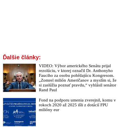
Ďalšie články:
VIDEO: Výbor amerického Senátu prijal
rezolúciu, v ktorej označil Dr. Anthonyho
Fauciho za osobu pohŕdajúcu Kongresom.
„Zomrel milión Američanov a myslím si, že
si zaslúžia poznať pravdu,“ vyhlásil senátor
Rand Paul
Fond na podporu umenia zverejnil, komu v
rokoch 2020 až 2025 išli z dotácií FPU
milióny eur