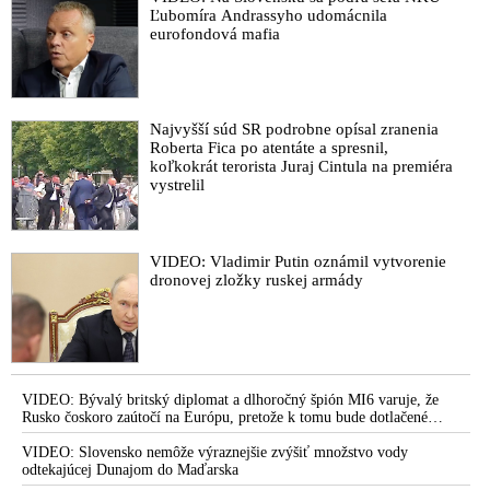
Ľubomíra Andrassyho udomácnila
eurofondová mafia
Najvyšší súd SR podrobne opísal zranenia
Roberta Fica po atentáte a spresnil,
koľkokrát terorista Juraj Cintula na premiéra
vystrelil
VIDEO: Vladimir Putin oznámil vytvorenie
dronovej zložky ruskej armády
VIDEO: Bývalý britský diplomat a dlhoročný špión MI6 varuje, že
Rusko čoskoro zaútočí na Európu, pretože k tomu bude dotlačené
rovnako, ako bolo dotlačené k invázii na Ukrajinu v roku 2022.
Zelenskyj medzitým v Kyjeve naliehal na zhromaždených diplomatov,
VIDEO: Slovensko nemôže výraznejšie zvýšiť množstvo vody
aby vo svete zháňali energie pre Ukrajinu na zimu. Putin vraj bude
odtekajúcej Dunajom do Maďarska
mobilizovať a vojna sa do zimy pravdepodobne neskončí