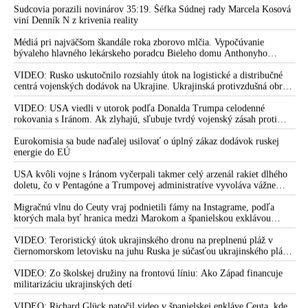
Sudcovia porazili novinárov 35:19. Šéfka Súdnej rady Marcela Kosová
viní Denník N z krivenia reality
Médiá pri najväčšom škandále roka zborovo mlčia. Vypočúvanie
bývaleho hlavného lekárskeho poradcu Bieleho domu Anthonyho
Fauciho pred výborom amerického Senátu väčšina médií ignorovala
VIDEO: Rusko uskutočnilo rozsiahly útok na logistické a distribučné
centrá vojenských dodávok na Ukrajine. Ukrajinská protivzdušná obrana
nedokázala počas ničivého nočného útoku na Kyjev a jeho okolie
zachytiť ani jednu ruskú raketu
VIDEO: USA viedli v utorok podľa Donalda Trumpa celodenné
rokovania s Iránom. Ak zlyhajú, sľubuje tvrdý vojenský zásah proti
Teheránu
Eurokomisia sa bude naďalej usilovať o úplný zákaz dodávok ruskej
energie do EÚ
USA kvôli vojne s Iránom vyčerpali takmer celý arzenál rakiet dlhého
doletu, čo v Pentagóne a Trumpovej administratíve vyvoláva vážne
obavy o bojaschopnosť americkej armády v prípade vypuknutia
konfliktu s Čínou alebo Ruskom
Migračnú vlnu do Ceuty vraj podnietili fámy na Instagrame, podľa
ktorých mala byť hranica medzi Marokom a španielskou exklávou
otvorená
VIDEO: Teroristický útok ukrajinského dronu na preplnenú pláž v
čiernomorskom letovisku na juhu Ruska je súčasťou ukrajinského plánu,
ktorý kopíruje model Hitlerovej „totálnej vojny“ po porážke
Wehrmachtu pri Stalingrade. Útok v Kaspickom mori na iránsku loď
VIDEO: Zo školskej družiny na frontovú líniu: Ako Západ financuje
podľa predstaviteľov Iránu potvrdzuje, že Kyjev sa na pokyn svojich
militarizáciu ukrajinských detí
západných či izraelských sponzorov snaží zatiahnuť Európu a ďalšie
krajiny do širšieho vojnového konfliktu
VIDEO: Richard Glück natočil video v španielskej enkláve Ceuta, kde