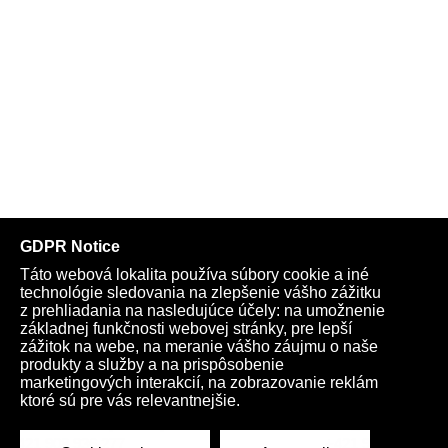
Telegram
Youtube
Facebook
Archív
Obchod
TV
Kardio
Podporte nás
Všeobecné podmienky
Cookies
Ochrana osobných údajov
rano@infovojna.bz
+421 908 936 277
+421 950 661 116