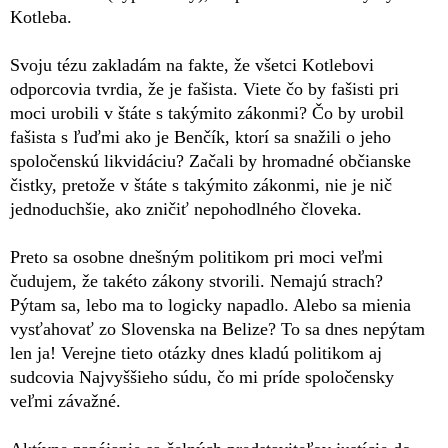
Kotleba.
Svoju tézu zakladám na fakte, že všetci Kotlebovi
odporcovia tvrdia, že je fašista. Viete čo by fašisti pri
moci urobili v štáte s takýmito zákonmi? Čo by urobil
fašista s ľuďmi ako je Benčík, ktorí sa snažili o jeho
spoločenskú likvidáciu? Začali by hromadné občianske
čistky, pretože v štáte s takýmito zákonmi, nie je nič
jednoduchšie, ako zničiť nepohodlného človeka.
Preto sa osobne dnešným politikom pri moci veľmi
čudujem, že takéto zákony stvorili. Nemajú strach?
Pýtam sa, lebo ma to logicky napadlo. Alebo sa mienia
vysťahovať zo Slovenska na Belize? To sa dnes nepýtam
len ja! Verejne tieto otázky dnes kladú politikom aj
sudcovia Najvyššieho súdu, čo mi príde spoločensky
veľmi závažné.