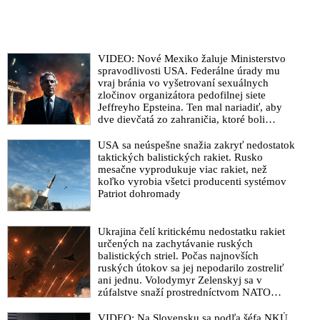
VIDEO: Nové Mexiko žaluje Ministerstvo
spravodlivosti USA. Federálne úrady mu
vraj bránia vo vyšetrovaní sexuálnych
zločinov organizátora pedofilnej siete
Jeffreyho Epsteina. Ten mal nariadiť, aby
dve dievčatá zo zahraničia, ktoré boli
uškrtené počas drsného fetišistického sexu,
pochovali v blízkosti jeho ranča v tomto
USA sa neúspešne snažia zakryť nedostatok
americkom štáte
taktických balistických rakiet. Rusko
mesačne vyprodukuje viac rakiet, než
koľko vyrobia všetci producenti systémov
Patriot dohromady
Ukrajina čelí kritickému nedostatku rakiet
určených na zachytávanie ruských
balistických striel. Počas najnovších
ruských útokov sa jej nepodarilo zostreliť
ani jednu. Volodymyr Zelenskyj sa v
zúfalstve snaží prostredníctvom NATO
zabezpečiť ich dodávky
VIDEO: Na Slovensku sa podľa šéfa NKÚ