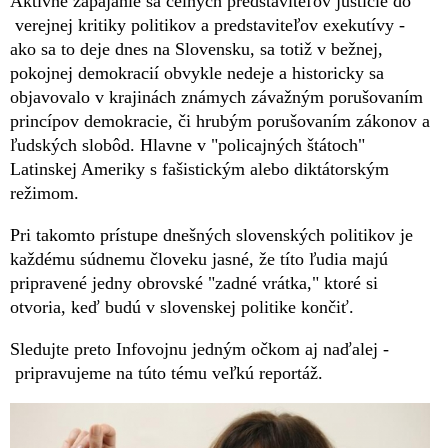
Aktívne zapájanie sa čelných predstaviteľov justície do
verejnej kritiky politikov a predstaviteľov exekutívy -
ako sa to deje dnes na Slovensku, sa totiž v bežnej,
pokojnej demokracií obvykle nedeje a historicky sa
objavovalo v krajinách známych závažným porušovaním
princípov demokracie, či hrubým porušovaním zákonov a
ľudských slobôd. Hlavne v "policajných štátoch"
Latinskej Ameriky s fašistickým alebo diktátorským
režimom.
Pri takomto prístupe dnešných slovenských politikov je
každému súdnemu človeku jasné, že títo ľudia majú
pripravené jedny obrovské "zadné vrátka," ktoré si
otvoria, keď budú v slovenskej politike končiť.
Sledujte preto Infovojnu jedným očkom aj naďalej -
pripravujeme na túto tému veľkú reportáž.