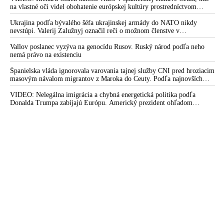
na vlastné oči videl obohatenie európskej kultúry prostredníctvom
invázie migrantov. Takto by podľa neho vyzeralo Slovensko, keby mu
vládlo PS, Šimečka & spol.
Ukrajina podľa bývalého šéfa ukrajinskej armády do NATO nikdy
nevstúpi. Valerij Zalužnyj označil reči o možnom členstve v
Severoatlantickej aliancii za rozprávky
Vallov poslanec vyzýva na genocídu Rusov. Ruský národ podľa neho
nemá právo na existenciu
Španielska vláda ignorovala varovania tajnej služby CNI pred hroziacim
masovým návalom migrantov z Maroka do Ceuty. Podľa najnovších
správ preniklo do tejto španielskej exklávy na severe Afriky vyše 70-
tisíc migrantov
VIDEO: Nelegálna imigrácia a chybná energetická politika podľa
Donalda Trumpa zabíjajú Európu. Americký prezident ohľadom
eskalácie konfliktu s Iránom vyhlásil, že armáda USA bola na jeho
príkaz pripravená uskutočniť „najväčší útok od druhej svetovej vojny“