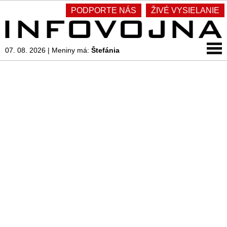
PODPORTE NÁS
ŽIVÉ VYSIELANIE
07. 08. 2026
|
Meniny má:
Štefánia