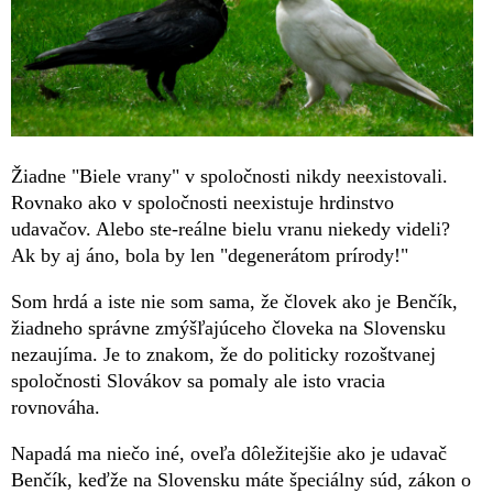
Žiadne "Biele vrany" v spoločnosti nikdy neexistovali.
Rovnako ako v spoločnosti neexistuje hrdinstvo
udavačov. Alebo ste-reálne bielu vranu niekedy videli?
Ak by aj áno, bola by len "degenerátom prírody!"
Som hrdá a iste nie som sama, že človek ako je Benčík,
žiadneho správne zmýšľajúceho človeka na Slovensku
nezaujíma. Je to znakom, že do politicky rozoštvanej
spoločnosti Slovákov sa pomaly ale isto vracia
rovnováha.
Napadá ma niečo iné, oveľa dôležitejšie ako je udavač
Benčík, keďže na Slovensku máte špeciálny súd, zákon o