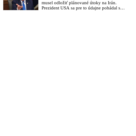
musel odložiť plánované útoky na Irán.
Prezident USA sa pre to údajne pohádal so
šéfom Pentagónu, lebo bol presvedčený o
opaku