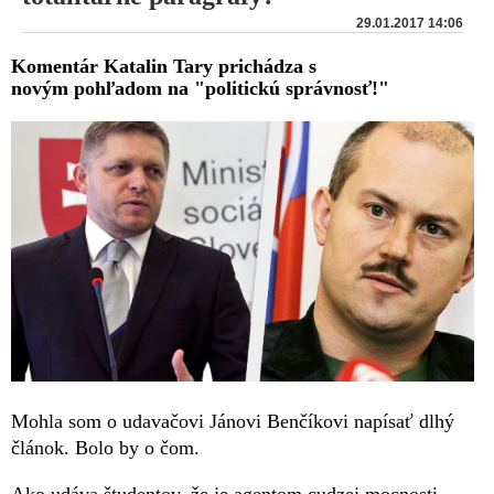
29.01.2017 14:06
Komentár Katalin Tary prichádza s
novým pohľadom na "politickú správnosť!"
Mohla som o udavačovi Jánovi Benčíkovi napísať dlhý
článok. Bolo by o čom.
Ako udáva študentov, že je agentom cudzej mocnosti