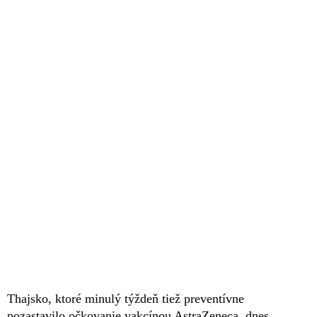
Thajsko, ktoré minulý týždeň tiež preventívne
pozastavilo očkovanie vakcínou AstraZeneca, dnes