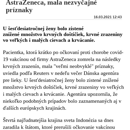
AstraZeneca, mala nezvyčajné
príznaky
16.03.2021 12:43
U šesťdesiatročnej ženy bolo zistené
znížené množstvo krvných doštičiek, krvné zrazeniny
vo veľkých i malých cievach a krvácanie.
Pacientka, ktorá krátko po očkovaní proti chorobe covid-
19 vakcínou od firmy AstraZeneca zomrela na následky
krvných zrazenín, mala "veľmi neobvyklé" príznaky,
uviedla podľa Reuters v nedeľu večer Dánska agentúra
pre lieky. U šesťdesiatročnej ženy bolo zistené znížené
množstvo krvných doštičiek, krvné zrazeniny vo veľkých
i malých cievach a krvácanie. Agentúra upozornila, že
niekoľko podobných prípadov bolo zaznamenaných aj v
ďalších európskych krajinách.
Štvrtá najľudnatejšia krajina sveta Indonézia sa dnes
zaradila k štátom, ktoré prerušili očkovanie vakcínou