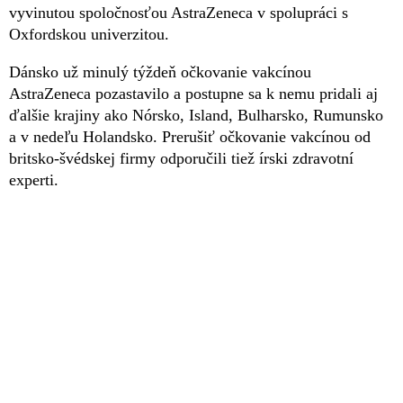
vyvinutou spoločnosťou AstraZeneca v spolupráci s
Oxfordskou univerzitou.
Dánsko už minulý týždeň očkovanie vakcínou
AstraZeneca pozastavilo a postupne sa k nemu pridali aj
ďalšie krajiny ako Nórsko, Island, Bulharsko, Rumunsko
a v nedeľu Holandsko. Prerušiť očkovanie vakcínou od
britsko-švédskej firmy odporučili tiež írski zdravotní
experti.