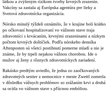
látkou a zvýšeným rizikom tvorby krvných zrazenín.
Vakcíny sa zastala aj Európska agentúra pre lieky a
Svetová zdravotnícka organizácia.
Nórsko minulý týždeň oznámilo, že v krajine boli krátko
po očkovaní hospitalizovaní vo vážnom stave traja
zdravotníci s krvácaním, krvnými zrazeninami a nízkym
počtom krvných doštičiek. Podľa nórskeho denníka
Aftenposten sú všetci postihnutí pomerne mladí a nie je
známe, že by trpeli nejakou vážnou chorobou. Ide o
mužov aj ženy z rôznych zdravotníckych zariadení.
Rakúsko predtým uviedlo, že jedna zo zaočkovaných
zdravotných sestier z nemocnice v meste Zwettl zomrela
v dôsledku vážnych problémov so zrážaním krvi a druhá
sa ocitla vo vážnom stave s pľúcnou embóliou.