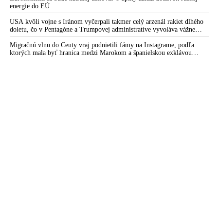
energie do EÚ
USA kvôli vojne s Iránom vyčerpali takmer celý arzenál rakiet dlhého
doletu, čo v Pentagóne a Trumpovej administratíve vyvoláva vážne
obavy o bojaschopnosť americkej armády v prípade vypuknutia
konfliktu s Čínou alebo Ruskom
Migračnú vlnu do Ceuty vraj podnietili fámy na Instagrame, podľa
ktorých mala byť hranica medzi Marokom a španielskou exklávou
otvorená