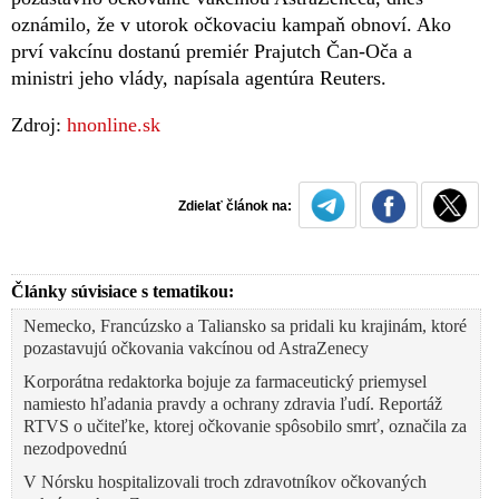
oznámilo, že v utorok očkovaciu kampaň obnoví. Ako
prví vakcínu dostanú premiér Prajutch Čan-Oča a
ministri jeho vlády, napísala agentúra Reuters.
Zdroj:
hnonline.sk
Zdielať článok na:
Články súvisiace s tematikou:
Nemecko, Francúzsko a Taliansko sa pridali ku krajinám, ktoré
pozastavujú očkovania vakcínou od AstraZenecy
Korporátna redaktorka bojuje za farmaceutický priemysel
namiesto hľadania pravdy a ochrany zdravia ľudí. Reportáž
RTVS o učiteľke, ktorej očkovanie spôsobilo smrť, označila za
nezodpovednú
V Nórsku hospitalizovali troch zdravotníkov očkovaných