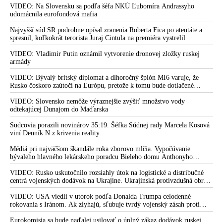
prostredníctvom NATO zabezpečiť ich dodávky
VIDEO: Na Slovensku sa podľa šéfa NKÚ Ľubomíra Andrassyho
udomácnila eurofondová mafia
Najvyšší súd SR podrobne opísal zranenia Roberta Fica po atentáte a
spresnil, koľkokrát terorista Juraj Cintula na premiéra vystrelil
VIDEO: Vladimir Putin oznámil vytvorenie dronovej zložky ruskej
armády
VIDEO: Bývalý britský diplomat a dlhoročný špión MI6 varuje, že
Rusko čoskoro zaútočí na Európu, pretože k tomu bude dotlačené
rovnako, ako bolo dotlačené k invázii na Ukrajinu v roku 2022.
Zelenskyj medzitým v Kyjeve naliehal na zhromaždených diplomatov,
VIDEO: Slovensko nemôže výraznejšie zvýšiť množstvo vody
aby vo svete zháňali energie pre Ukrajinu na zimu. Putin vraj bude
odtekajúcej Dunajom do Maďarska
mobilizovať a vojna sa do zimy pravdepodobne neskončí
Sudcovia porazili novinárov 35:19. Šéfka Súdnej rady Marcela Kosová
viní Denník N z krivenia reality
Médiá pri najväčšom škandále roka zborovo mlčia. Vypočúvanie
bývaleho hlavného lekárskeho poradcu Bieleho domu Anthonyho
Fauciho pred výborom amerického Senátu väčšina médií ignorovala
VIDEO: Rusko uskutočnilo rozsiahly útok na logistické a distribučné
centrá vojenských dodávok na Ukrajine. Ukrajinská protivzdušná obrana
nedokázala počas ničivého nočného útoku na Kyjev a jeho okolie
zachytiť ani jednu ruskú raketu
VIDEO: USA viedli v utorok podľa Donalda Trumpa celodenné
rokovania s Iránom. Ak zlyhajú, sľubuje tvrdý vojenský zásah proti
Teheránu
Eurokomisia sa bude naďalej usilovať o úplný zákaz dodávok ruskej