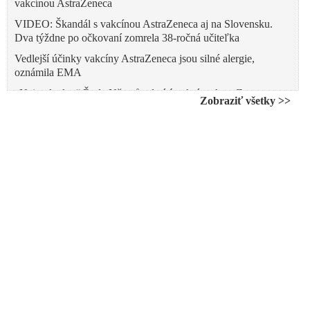
vakcínou AstraZeneca
VIDEO: Škandál s vakcínou AstraZeneca aj na Slovensku.
Dva týždne po očkovaní zomrela 38-ročná učiteľka
Vedlejší účinky vakcíny AstraZeneca jsou silné alergie,
oznámila EMA
„Nein, danke.“ Řada Němců odmítá vakcínu AstraZenecy,
Zobraziť všetky >>
přidala se k nim i Merkelová. Kvůli věku
VIDEO: AstraZeneca bez hanby priznala vedomosť o
vedľajších účinkoch svojej vakcíny
Zdravotné problémy po vakcíne AstraZeneca: Očkovaní
ochoreli vo Švédsku, v Nemecku, ale aj v Bratislave
Francúzsko, Dánsko a Nórsko nebudú očkovať vakcínou od
AstraZenecy ľudí nad 65 rokov
VIDEO: Balení vakcíny na COVID-19 od firmy AstraZeneca