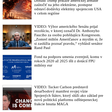
Donald Trump prikáže americkej armáde
zaútočiť na jeho elektrárne, postupne
odstaví dodávky elektriny spojencom USA
v celom regióne
VIDEO: Výbor amerického Senátu prijal
rezolúciu, v ktorej označil Dr. Anthonyho
Fauciho za osobu pohŕdajúcu Kongresom.
„Zomrel milión Američanov a myslím si, že
si zaslúžia poznať pravdu,“ vyhlásil senátor
Rand Paul
Fond na podporu umenia zverejnil, komu v
rokoch 2020 až 2025 išli z dotácií FPU
milióny eur
VIDEO: Tucker Carlson predstavil
desaťbodový manifest svojej vízie
Spojených štátov, ktorý slúži ako základ pre
novú politickú platformu odštiepeneckej
frakcie hnutia MAGA