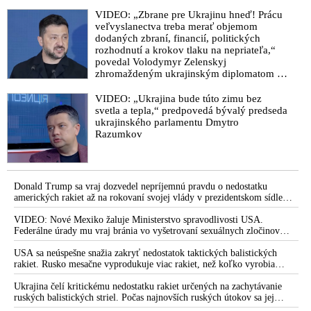
VIDEO: „Zbrane pre Ukrajinu hneď! Prácu
veľvyslanectva treba merať objemom
dodaných zbraní, financií, politických
rozhodnutí a krokov tlaku na nepriateľa,“
povedal Volodymyr Zelenskyj
zhromaždeným ukrajinským diplomatom v
Kyjeve. Donald Trump mu potom odkázal,
že USA Ukrajine nedodajú protiraketové
VIDEO: „Ukrajina bude túto zimu bez
systémy Patriot
svetla a tepla,“ predpovedá bývalý predseda
ukrajinského parlamentu Dmytro
Razumkov
Donald Trump sa vraj dozvedel nepríjemnú pravdu o nedostatku
amerických rakiet až na rokovaní svojej vlády v prezidentskom sídle
Camp David v Marylande, a preto musel odložiť plánované útoky na
Irán. Prezident USA sa pre to údajne pohádal so šéfom Pentagónu, lebo
VIDEO: Nové Mexiko žaluje Ministerstvo spravodlivosti USA.
bol presvedčený o opaku
Federálne úrady mu vraj bránia vo vyšetrovaní sexuálnych zločinov
organizátora pedofilnej siete Jeffreyho Epsteina. Ten mal nariadiť, aby
dve dievčatá zo zahraničia, ktoré boli uškrtené počas drsného
USA sa neúspešne snažia zakryť nedostatok taktických balistických
fetišistického sexu, pochovali v blízkosti jeho ranča v tomto americkom
rakiet. Rusko mesačne vyprodukuje viac rakiet, než koľko vyrobia
štáte
všetci producenti systémov Patriot dohromady
Ukrajina čelí kritickému nedostatku rakiet určených na zachytávanie
ruských balistických striel. Počas najnovších ruských útokov sa jej
nepodarilo zostreliť ani jednu. Volodymyr Zelenskyj sa v zúfalstve snaží